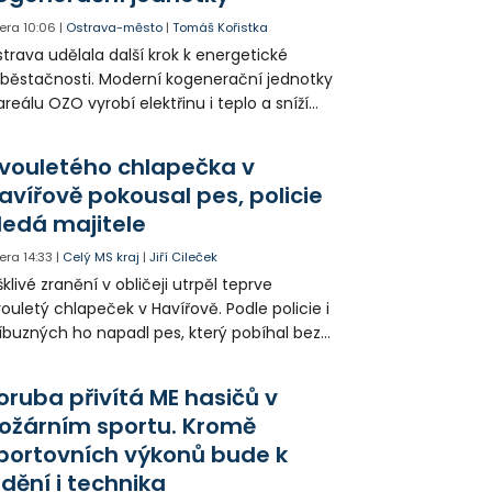
era
10:06
|
Ostrava-město
|
Tomáš Kořistka
trava udělala další krok k energetické
běstačnosti. Moderní kogenerační jednotky
areálu OZO vyrobí elektřinu i teplo a sníží
klady i emise. Malou elektrárnu postaví
olia přímo v Kunčicích.
vouletého chlapečka v
avířově pokousal pes, policie
ledá majitele
era
14:33
|
Celý MS kraj
|
Jiří Cileček
klivé zranění v obličeji utrpěl teprve
ouletý chlapeček v Havířově. Podle policie i
íbuzných ho napadl pes, který pobíhal bez
dítka a náhubku. Majitel psa údajně z místa
ešel. Případem už se zabývá policie, která
oruba přivítá ME hasičů v
jitele psa hledá.
ožárním sportu. Kromě
portovních výkonů bude k
idění i technika