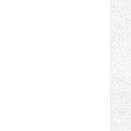
designem i řemeslnou tvorbou.
Návštěvníci se mohou těšit nejen na
oblíbené stálice, ale také na řadu
novinek, které v Ostravě běžně
nepotkají.