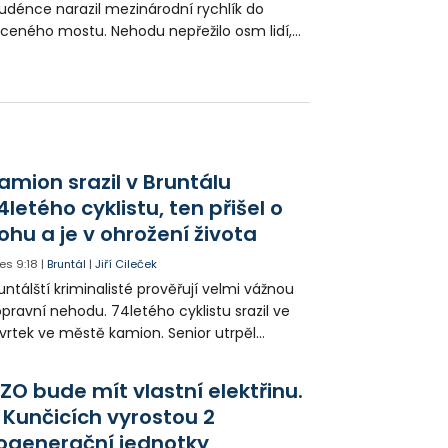
udénce narazil mezinárodní rychlík do
íceného mostu. Nehodu nepřežilo osm lidí,
měř stovka osob byla zraněna. Událost tu
 roku 2011 připomíná památník.
amion srazil v Bruntálu
4letého cyklistu, ten přišel o
ohu a je v ohrožení života
es
9:18
|
Bruntál
|
Jiří Cileček
untálští kriminalisté prověřují velmi vážnou
pravní nehodu. 74letého cyklistu srazil ve
vrtek ve městě kamion. Senior utrpěl
vastující zranění nohy a v ohrožení života
l letecky přepraven do nemocnice. Policie
ZO bude mít vlastní elektřinu.
edá případné svědky.
 Kunčicích vyrostou 2
ogenerační jednotky