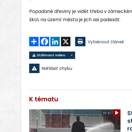
Popadané dřeviny je vidět třeba v zámeck
škol, na území města je jich asi padesát.
Sdílet
Facebook
LinkedIn
X
Vytisknout článek
Stáhnout video
Nahlásit chybu
K tématu
S
01:21
s
r