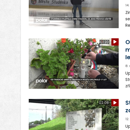
14
Zi
se
Re
fo
ús
O
01:20
m
l
8.
Up
St
zř
té
od
S
02:08
z
12
Up