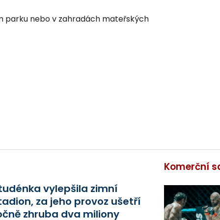
ém parku nebo v zahradách mateřských
Komerční s
tudénka vylepšila zimní
tadion, za jeho provoz ušetří
očně zhruba dva miliony