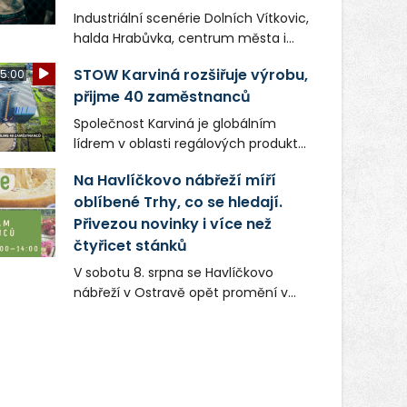
Industriální scenérie Dolních Vítkovic,
halda Hrabůvka, centrum města i
další ikonická místa Ostravy se objeví
STOW Karviná rozšiřuje výrobu,
5:00
v novém filmu Bojovník, který vstoupí
přijme 40 zaměstnanců
do kin už 13. srpna. Režiséři Vojtěch
Frič a Tomáš Dianiška si
Společnost Karviná je globálním
moravskoslezskou metropoli
lídrem v oblasti regálových produktů
nevybrali náhodou – její syrová
a systémů, stabilním
atmosféra se stala přirozenou
Na Havlíčkovo nábřeží míří
zaměstnavatelem na Karvinsku a
součástí příběhu bývalého
oblíbené Trhy, co se hledají.
firmou s obrovským potenciálem.
boxerského šampiona Hoffa (Milan
Přivezou novinky i více než
Ondrík), jenž se po letech vrací do
čtyřicet stánků
světa vrcholových zápasů, tentokrát
V sobotu 8. srpna se Havlíčkovo
v MMA.
nábřeží v Ostravě opět promění v
místo plné vůní, chutí a poctivých
lokálních výrobků. Trhy, co se hledají
tentokrát nabídnou více než čtyřicet
pečlivě vybraných stánků s kvalitní
gastronomií, farmářskými produkty,