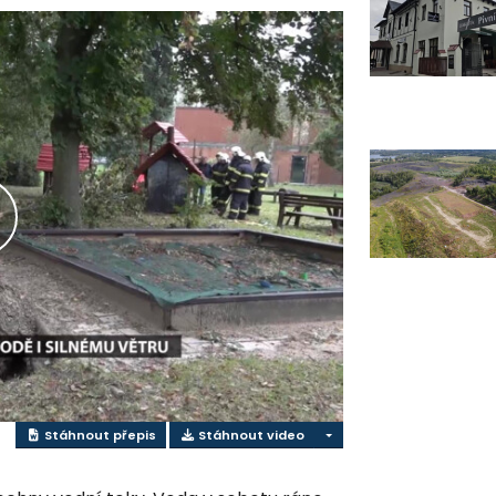
řehrát
ideo
Stáhnout přepis
Stáhnout video