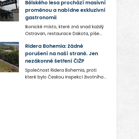
Bělského lesa prochází masivní
proměnou a nabídne exkluzivní
gastronomii
Ikonické místo, které zná snad každý
Ostravan, restaurace Dakota, píše
novou kapitolu. Silná mateřská
Ridera Bohemia: žádné
společnost Dang Investment Group
porušení na naší straně. Jen
s.r.o. investuje do projektu přes 50
nezákonné šetření ČIŽP
milionů korun. Cílem je přinést
Ostravě dva špičkové gastronomické
Společnost Ridera Bohemia, proti
koncepty, které v regionu dosud
které bylo Českou inspekcí životního
chyběly, luxusní středomořskou
prostředí (ČIŽP) čtyři roky vedeno
kuchyni a autentickou asijskou
vykonstruované řízení, při realizaci
gastronomii.
OVS na heřmanické haldě
postupovala v souladu se zákonem a
zadáním státního podniku DIAMO a v
této souvislosti nelze hovořit o
žádném odpadu. Ridera od počátku
označovala řízení ČIŽP za nezákonné
a domáhala se práva na spravedlivý