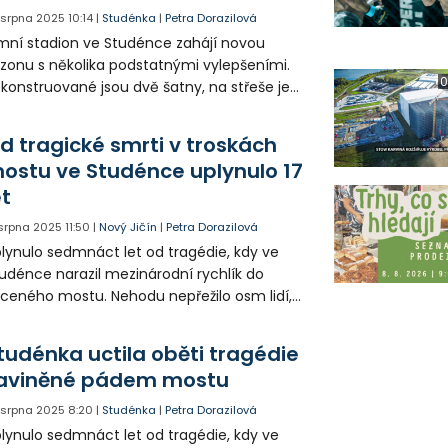
. srpna 2025
10:14
|
Studénka
|
Petra Dorazilová
mní stadion ve Studénce zahájí novou
zonu s několika podstatnými vylepšeními.
0
konstruované jsou dvě šatny, na střeše je
tovoltaika a pod ní jsou nainstalována
porná světla.
d tragické smrti v troskách
ostu ve Studénce uplynulo 17
et
 srpna 2025
11:50
|
Nový Jičín
|
Petra Dorazilová
lynulo sedmnáct let od tragédie, kdy ve
udénce narazil mezinárodní rychlík do
íceného mostu. Nehodu nepřežilo osm lidí,
měř stovka osob byla zraněna. Událost tu
 roku 2011 připomíná památník.
tudénka uctila oběti tragédie
aviněné pádem mostu
. srpna 2025
8:20
|
Studénka
|
Petra Dorazilová
lynulo sedmnáct let od tragédie, kdy ve