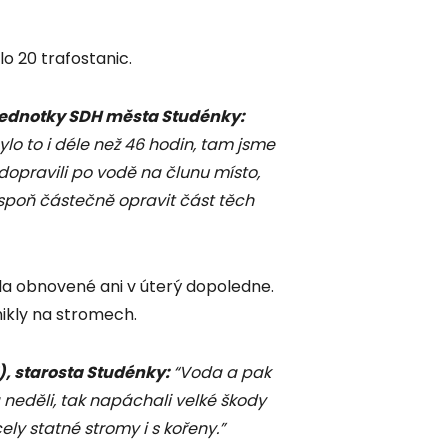
lo 20 trafostanic.
 jednotky SDH města Studénky:
ylo to i déle než 46 hodin, tam jsme
dopravili po vodě na člunu místo,
espoň částečně opravit část těch
la obnovené ani v úterý dopoledne.
ikly na stromech.
, starosta Studénky:
“Voda a pak
a neděli, tak napáchali velké škody
y statné stromy i s kořeny.”