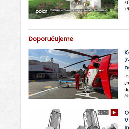
St
zř
té
od
Doporučujeme
K
7
n
Dn
Br
do
čt
de
by
O
02:44
hl
V
k