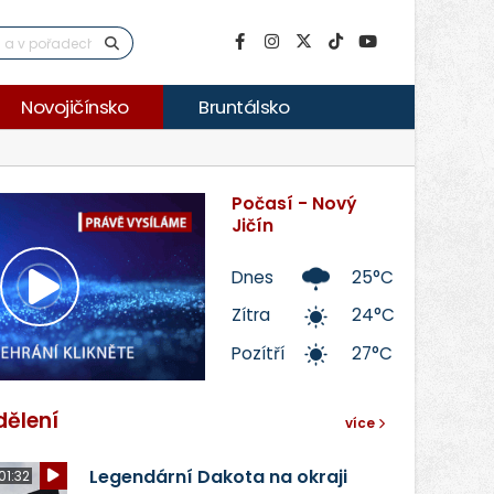
Novojičínsko
Bruntálsko
Počasí - Nový
Jičín
Dnes
25°C
Přehrát
Zítra
24°C
Pozítří
27°C
video
dělení
více
Legendární Dakota na okraji
01:32