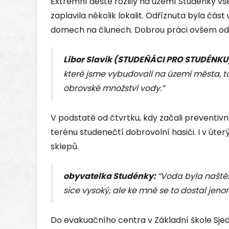
Extrémní deště rozlily na území Studénky vš
zaplavila několik lokalit. Odříznuta byla část u
domech na člunech. Dobrou práci ovšem od
Libor Slavík (STUDEŇÁCI PRO STUDÉNKU)
které jsme vybudovali na území města, tak
obrovské množství vody.”
V podstatě od čtvrtku, kdy začali preventivně
terénu studenečtí dobrovolní hasiči. I v úte
sklepů.
obyvatelka Studénky:
“Voda byla naštěs
sice vysoký, ale ke mně se to dostal jeno
Do evakuačního centra v Základní škole Sjedn