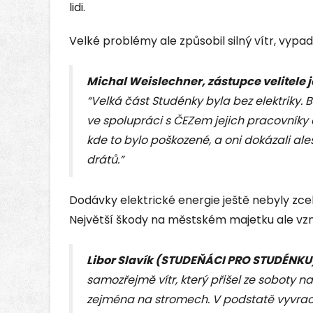
lidi.
Velké problémy ale způsobil silný vítr, vypad
Michal Weislechner, zástupce velitele
“Velká část Studénky byla bez elektriky. B
ve spolupráci s ČEZem jejich pracovníky 
kde to bylo poškozené, a oni dokázali al
drátů.”
Dodávky elektrické energie ještě nebyly zce
Největší škody na městském majetku ale vzn
Libor Slavík (STUDEŇÁCI PRO STUDÉNKU)
samozřejmě vítr, který přišel ze soboty n
zejména na stromech. V podstatě vyvracel