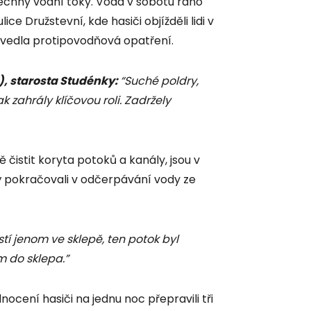
echny vodní toky. Voda v sobotu ráno
lice Družstevní, kde hasiči objížděli lidi v
vedla protipovodňová opatření.
, starosta Studénky:
“Suché poldry,
 zahrály klíčovou roli. Zadržely
 čistit koryta potoků a kanály, jsou v
rý pokračovali v odčerpávání vody ze
tí jenom ve sklepě, ten potok byl
m do sklepa.”
ocení hasiči na jednu noc přepravili tři