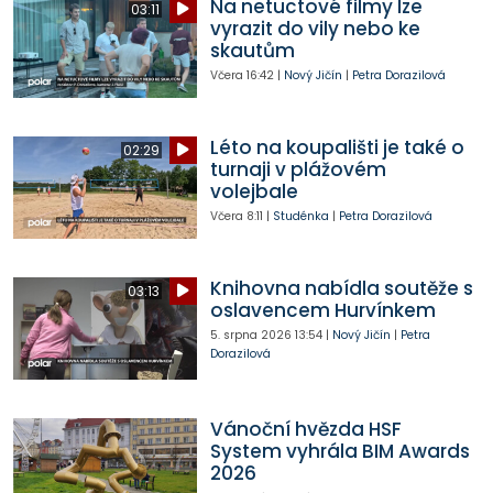
Na netuctové filmy lze
03:11
vyrazit do vily nebo ke
skautům
Včera
16:42
|
Nový Jičín
|
Petra Dorazilová
Léto na koupališti je také o
02:29
turnaji v plážovém
volejbale
Včera
8:11
|
Studénka
|
Petra Dorazilová
Knihovna nabídla soutěže s
03:13
oslavencem Hurvínkem
5. srpna 2026
13:54
|
Nový Jičín
|
Petra
Dorazilová
Vánoční hvězda HSF
System vyhrála BIM Awards
2026