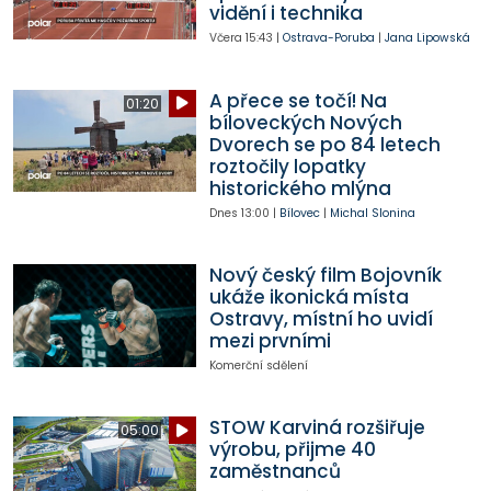
vidění i technika
Včera
15:43
|
Ostrava-Poruba
|
Jana Lipowská
A přece se točí! Na
01:20
bíloveckých Nových
Dvorech se po 84 letech
roztočily lopatky
historického mlýna
Dnes
13:00
|
Bílovec
|
Michal Slonina
Nový český film Bojovník
ukáže ikonická místa
Ostravy, místní ho uvidí
mezi prvními
Komerční sdělení
STOW Karviná rozšiřuje
05:00
výrobu, přijme 40
zaměstnanců