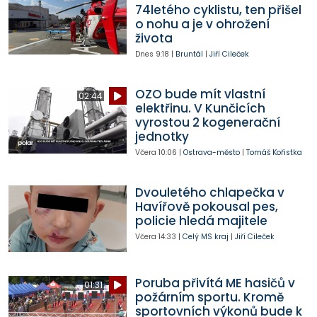
74letého cyklistu, ten přišel
o nohu a je v ohrožení
života
Dnes
9:18
|
Bruntál
|
Jiří Cileček
OZO bude mít vlastní
02:44
elektřinu. V Kunčicích
vyrostou 2 kogenerační
jednotky
Včera
10:06
|
Ostrava-město
|
Tomáš Kořistka
Dvouletého chlapečka v
Havířově pokousal pes,
policie hledá majitele
Včera
14:33
|
Celý MS kraj
|
Jiří Cileček
Poruba přivítá ME hasičů v
01:31
požárním sportu. Kromě
sportovních výkonů bude k