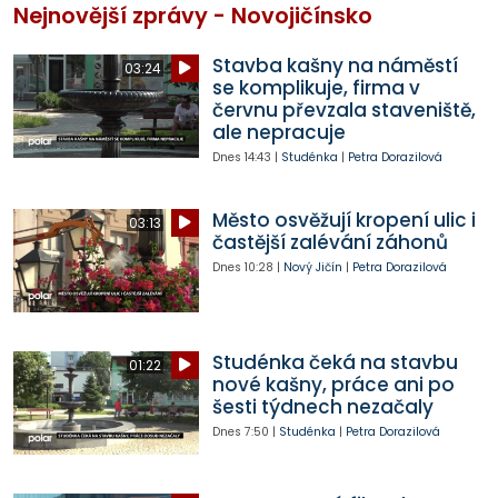
Nejnovější zprávy - Novojičínsko
Stavba kašny na náměstí
03:24
se komplikuje, firma v
červnu převzala staveniště,
ale nepracuje
Dnes
14:43
|
Studénka
|
Petra Dorazilová
Město osvěžují kropení ulic i
03:13
častější zalévání záhonů
Dnes
10:28
|
Nový Jičín
|
Petra Dorazilová
Studénka čeká na stavbu
01:22
nové kašny, práce ani po
šesti týdnech nezačaly
Dnes
7:50
|
Studénka
|
Petra Dorazilová