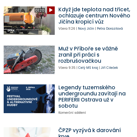
Když jde teplota nad třicet,
01:20
ochlazuje centrum Nového
Jičína kropicí vůz
Včera
11:26
|
Nový Jičín
|
Petra Dorazilová
Muž v Příboře se vážně
zranil při práci s
rozbrušovačkou
Včera
9:35
|
Celý MS kraj
|
Jiří Cileček
Legendy tuzemského
undergroundu zavítají na
PERIFERII Ostrava už v
sobotu
Komerční sdělení
ČPZP vyzývá k darování
krve