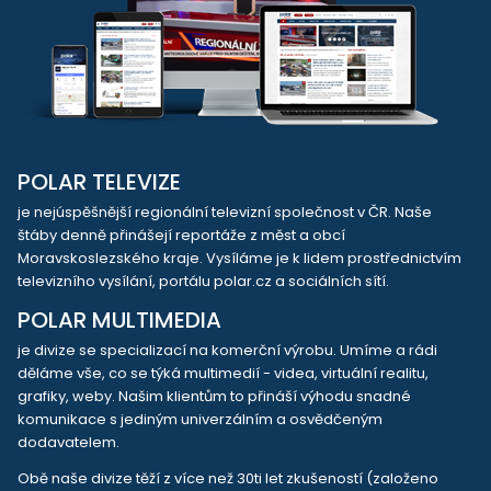
POLAR TELEVIZE
je nejúspěšnější regionální televizní společnost v ČR. Naše
štáby denně přinášejí reportáže z měst a obcí
Moravskoslezského kraje. Vysíláme je k lidem prostřednictvím
televizního vysílání, portálu polar.cz a sociálních sítí.
POLAR MULTIMEDIA
je divize se specializací na komerční výrobu. Umíme a rádi
děláme vše, co se týká multimedií - videa, virtuální realitu,
grafiky, weby. Našim klientům to přináší výhodu snadné
komunikace s jediným univerzálním a osvědčeným
dodavatelem.
Obě naše divize těží z více než 30ti let zkušeností (založeno