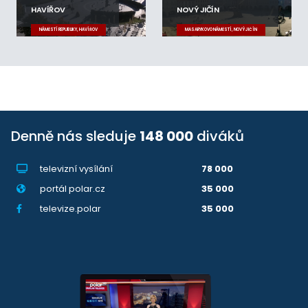
HAVÍŘOV
NOVÝ JIČÍN
NÁMĚSTÍ REPUBLIKY, HAVÍŘOV
MASARYKOVO NÁMĚSTÍ, NOVÝ JIČÍN
Denně nás sleduje
148 000
diváků
televizní vysílání
78 000
portál polar.cz
35 000
televize.polar
35 000