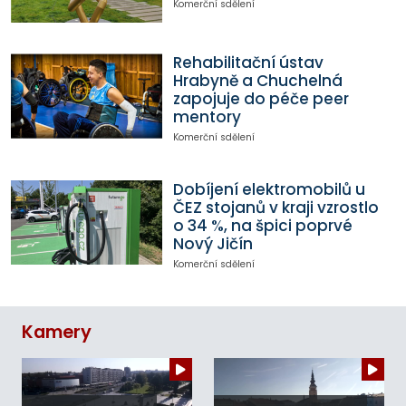
Komerční sdělení
Rehabilitační ústav
Hrabyně a Chuchelná
zapojuje do péče peer
mentory
Komerční sdělení
Dobíjení elektromobilů u
ČEZ stojanů v kraji vzrostlo
o 34 %, na špici poprvé
Nový Jičín
Komerční sdělení
Kamery