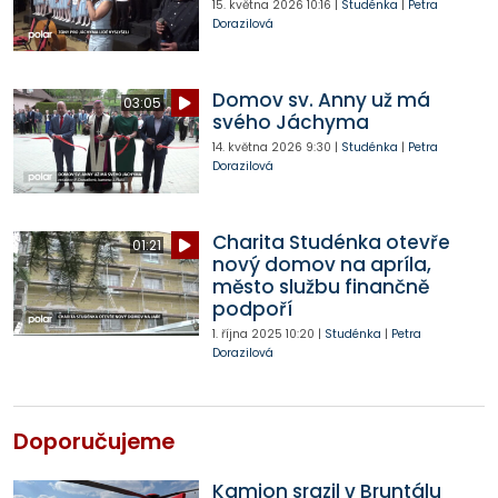
15. května 2026
10:16
|
Studénka
|
Petra
Dorazilová
Domov sv. Anny už má
03:05
svého Jáchyma
14. května 2026
9:30
|
Studénka
|
Petra
Dorazilová
Charita Studénka otevře
01:21
nový domov na apríla,
město službu finančně
podpoří
1. října 2025
10:20
|
Studénka
|
Petra
Dorazilová
Doporučujeme
Kamion srazil v Bruntálu