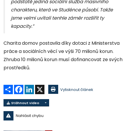
podstatě jediná sociální služba masivního
charakteru, která ve Studénce působí. Takže
jsme velmi uvítali tenhle záměr rozšířit ty
kapacity.”
Charita domov postavila díky dotaci z Ministerstva
práce a sociálních věcí ve výši 70 milionů korun.
Zhruba 10 milionů korun musí dofinancovat ze svých
prostředků.
Sdílet
Facebook
LinkedIn
X
Vytisknout článek
Stáhnout video
Nahlásit chybu