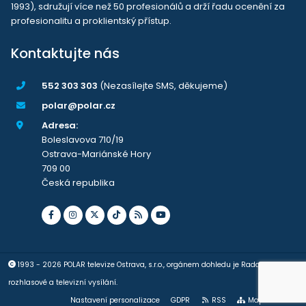
1993), sdružují více než 50 profesionálů a drží řadu ocenění za
profesionalitu a proklientský přístup.
Kontaktujte nás
552 303 303
(Nezasílejte SMS, děkujeme)
polar@polar.cz
Adresa:
Boleslavova 710/19
Ostrava-Mariánské Hory
709 00
Česká republika
1993 - 2026 POLAR televize Ostrava, s.r.o., orgánem dohledu je Rada pro
rozhlasové a televizní vysílání.
Nastavení personalizace
GDPR
RSS
Mapa stránek