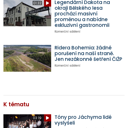
Legendární Dakota na
01:32
okraji Bělského lesa
prochází masivní
proměnou a nabídne
exkluzivní gastronomii
Komerční sdělení
Ridera Bohemia: žádné
porušení na naší straně.
Jen nezákonné šetření ČIŽP
Komerční sdělení
K tématu
Tóny pro Jáchyma lidé
03:19
vyslyšeli