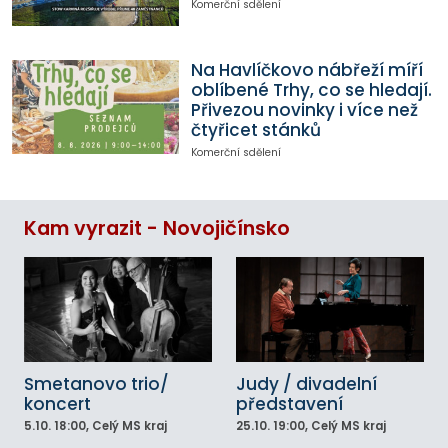
Komerční sdělení
Na Havlíčkovo nábřeží míří
oblíbené Trhy, co se hledají.
Přivezou novinky i více než
čtyřicet stánků
Komerční sdělení
Kam vyrazit - Novojičínsko
Smetanovo trio/
Judy / divadelní
koncert
představení
5.10.
18:00
, Celý MS kraj
25.10.
19:00
, Celý MS kraj