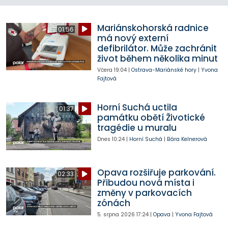
Mariánskohorská radnice
01:56
má nový externí
defibrilátor. Může zachránit
život během několika minut
Včera
19:04
|
Ostrava-Mariánské hory
|
Yvona
Fajtová
Horní Suchá uctila
01:37
památku obětí Životické
tragédie u muralu
Dnes
10:24
|
Horní Suchá
|
Bára Kelnerová
Opava rozšiřuje parkování.
02:33
Přibudou nová místa i
změny v parkovacích
zónách
5. srpna 2026
17:24
|
Opava
|
Yvona Fajtová