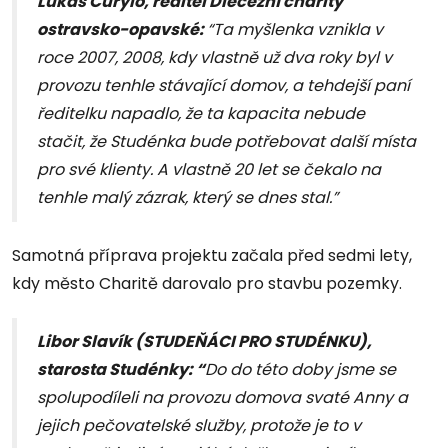
Lukáš Curylo, ředitel Diecézní charity
ostravsko-opavské:
“Ta myšlenka vznikla v
roce 2007, 2008, kdy vlastně už dva roky byl v
provozu tenhle stávající domov, a tehdejší paní
ředitelku napadlo, že ta kapacita nebude
stačit, že Studénka bude potřebovat další místa
pro své klienty. A vlastně 20 let se čekalo na
tenhle malý zázrak, který se dnes stal.”
Samotná příprava projektu začala před sedmi lety,
kdy město Charitě darovalo pro stavbu pozemky.
Libor Slavík (STUDEŇÁCI PRO STUDÉNKU),
starosta Studénky: “
Do do této doby jsme se
spolupodíleli na provozu domova svaté Anny a
jejich pečovatelské služby, protože je to v