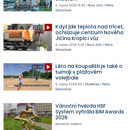
6. srpna 2026
16:42
|
Nový Jičín
|
Petra
Dorazilová
Když jde teplota nad třicet,
01:20
ochlazuje centrum Nového
Jičína kropicí vůz
6. srpna 2026
11:26
|
Nový Jičín
|
Petra
Dorazilová
Léto na koupališti je také o
02:29
turnaji v plážovém
volejbale
6. srpna 2026
8:11
|
Studénka
|
Petra
Dorazilová
Vánoční hvězda HSF
System vyhrála BIM Awards
2026
Komerční sdělení