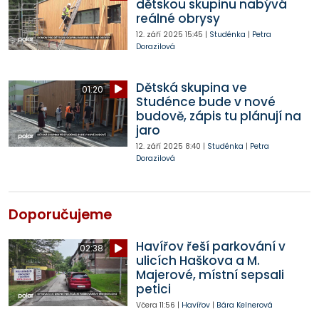
dětskou skupinu nabývá
reálné obrysy
12. září 2025
15:45
|
Studénka
|
Petra
Dorazilová
Dětská skupina ve
01:20
Studénce bude v nové
budově, zápis tu plánují na
jaro
12. září 2025
8:40
|
Studénka
|
Petra
Dorazilová
Doporučujeme
Havířov řeší parkování v
02:38
ulicích Haškova a M.
Majerové, místní sepsali
petici
Včera
11:56
|
Havířov
|
Bára Kelnerová