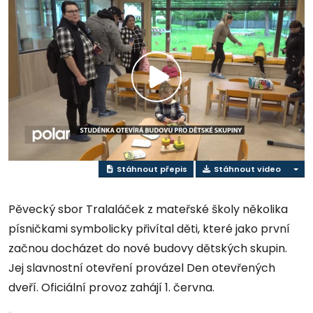
Play
Video
Stáhnout přepis
Stáhnout video
Pěvecký sbor Tralaláček z mateřské školy několika
písničkami symbolicky přivítal děti, které jako první
začnou docházet do nové budovy dětských skupin.
Jej slavnostní otevření provázel Den otevřených
dveří. Oficiální provoz zahájí 1. června.