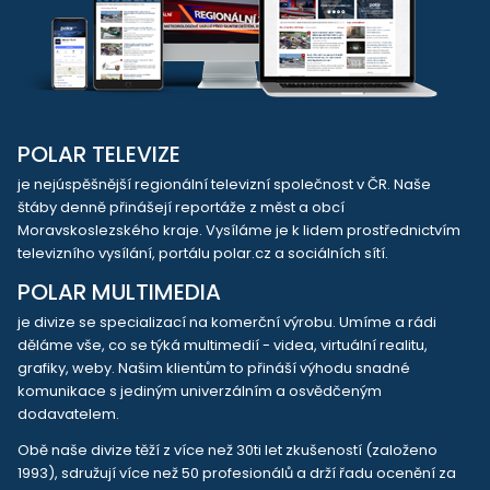
POLAR TELEVIZE
je nejúspěšnější regionální televizní společnost v ČR. Naše
štáby denně přinášejí reportáže z měst a obcí
Moravskoslezského kraje. Vysíláme je k lidem prostřednictvím
televizního vysílání, portálu polar.cz a sociálních sítí.
POLAR MULTIMEDIA
je divize se specializací na komerční výrobu. Umíme a rádi
děláme vše, co se týká multimedií - videa, virtuální realitu,
grafiky, weby. Našim klientům to přináší výhodu snadné
komunikace s jediným univerzálním a osvědčeným
dodavatelem.
Obě naše divize těží z více než 30ti let zkušeností (založeno
1993), sdružují více než 50 profesionálů a drží řadu ocenění za