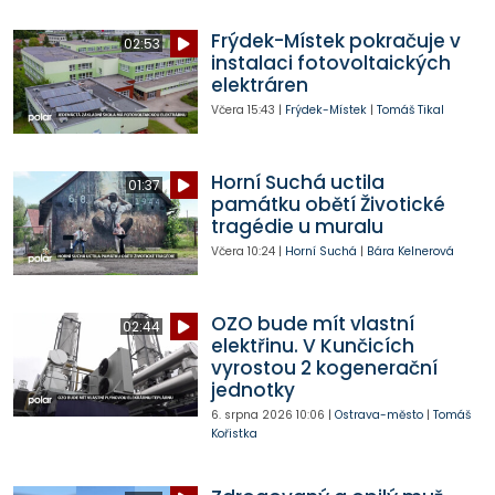
Frýdek-Místek pokračuje v
02:53
instalaci fotovoltaických
elektráren
Včera
15:43
|
Frýdek-Místek
|
Tomáš Tikal
Horní Suchá uctila
01:37
památku obětí Životické
tragédie u muralu
Včera
10:24
|
Horní Suchá
|
Bára Kelnerová
OZO bude mít vlastní
02:44
elektřinu. V Kunčicích
vyrostou 2 kogenerační
jednotky
6. srpna 2026
10:06
|
Ostrava-město
|
Tomáš
Kořistka