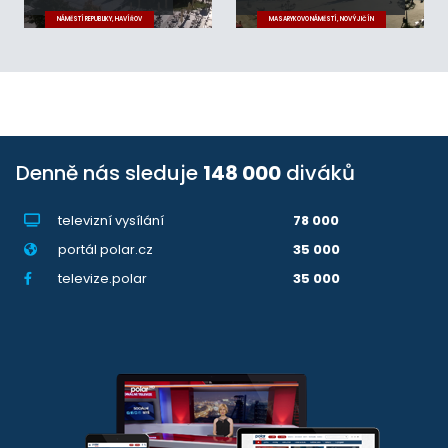
NÁMĚSTÍ REPUBLIKY, HAVÍŘOV
MASARYKOVO NÁMĚSTÍ, NOVÝ JIČÍN
Denně nás sleduje
148 000
diváků
televizní vysílání
78 000
portál polar.cz
35 000
televize.polar
35 000