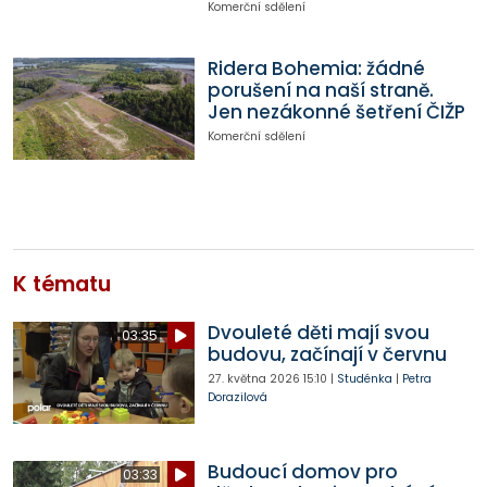
Komerční sdělení
Ridera Bohemia: žádné
porušení na naší straně.
Jen nezákonné šetření ČIŽP
Komerční sdělení
K tématu
Dvouleté děti mají svou
03:35
budovu, začínají v červnu
27. května 2026
15:10
|
Studénka
|
Petra
Dorazilová
Budoucí domov pro
03:33