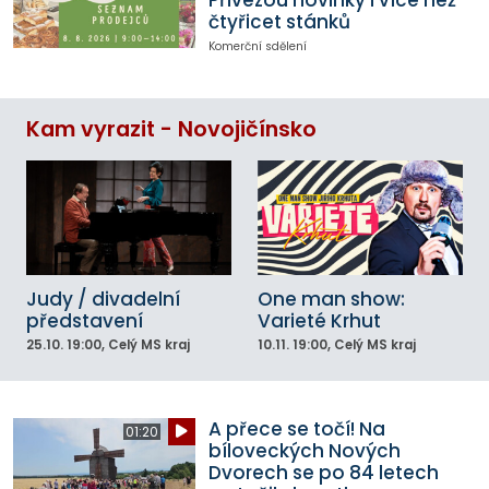
Přivezou novinky i více než
čtyřicet stánků
Komerční sdělení
Kam vyrazit - Novojičínsko
Judy / divadelní
One man show:
představení
Varieté Krhut
25.10.
19:00
, Celý MS kraj
10.11.
19:00
, Celý MS kraj
A přece se točí! Na
01:20
bíloveckých Nových
Dvorech se po 84 letech