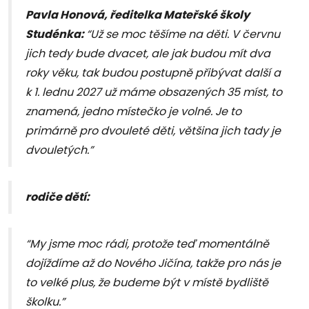
Pavla Honová, ředitelka Mateřské školy
Studénka:
“Už se moc těšíme na děti. V červnu
jich tedy bude dvacet, ale jak budou mít dva
roky věku, tak budou postupně přibývat další a
k 1. lednu 2027 už máme obsazených 35 míst, to
znamená, jedno místečko je volné. Je to
primárně pro dvouleté děti, většina jich tady je
dvouletých.”
rodiče dětí:
“My jsme moc rádi, protože teď momentálně
dojíždíme až do Nového Jičína, takže pro nás je
to velké plus, že budeme být v místě bydliště
školku.”