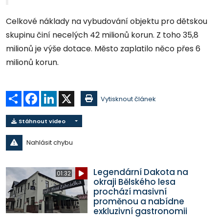
Celkové náklady na vybudování objektu pro dětskou
skupinu činí necelých 42 milionů korun. Z toho 35,8
milionů je výše dotace. Město zaplatilo něco přes 6
milionů korun.
Sdílet
Facebook
LinkedIn
X
Vytisknout článek
Stáhnout video
Nahlásit chybu
Legendární Dakota na
01:32
okraji Bělského lesa
prochází masivní
proměnou a nabídne
exkluzivní gastronomii