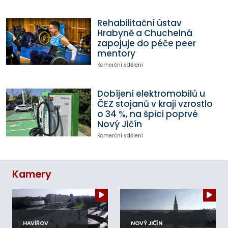
Rehabilitační ústav
Hrabyně a Chuchelná
zapojuje do péče peer
mentory
Komerční sdělení
Dobíjení elektromobilů u
ČEZ stojanů v kraji vzrostlo
o 34 %, na špici poprvé
Nový Jičín
Komerční sdělení
Kamery
HAVÍŘOV
NOVÝ JIČÍN