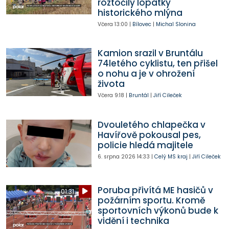
roztočily lopatky
historického mlýna
Včera
13:00
|
Bílovec
|
Michal Slonina
Kamion srazil v Bruntálu
74letého cyklistu, ten přišel
o nohu a je v ohrožení
života
Včera
9:18
|
Bruntál
|
Jiří Cileček
Dvouletého chlapečka v
Havířově pokousal pes,
policie hledá majitele
6. srpna 2026
14:33
|
Celý MS kraj
|
Jiří Cileček
Poruba přivítá ME hasičů v
01:31
požárním sportu. Kromě
sportovních výkonů bude k
vidění i technika