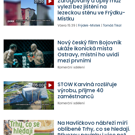
Zdrogovaný a opilý muž
01:20
vylezl bez jištění na
lezeckou stěnu ve Frýdku-
Místku
Včera
15:39
|
Frýdek-Místek
|
Tomáš Tikal
Nový český film Bojovník
ukáže ikonická místa
Ostravy, místní ho uvidí
mezi prvními
Komerční sdělení
STOW Karviná rozšiřuje
05:00
výrobu, přijme 40
zaměstnanců
Komerční sdělení
Na Havlíčkovo nábřeží míří
oblíbené Trhy, co se hledají.