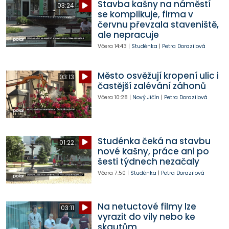
Stavba kašny na náměstí
03:24
se komplikuje, firma v
červnu převzala staveniště,
ale nepracuje
Včera
14:43
|
Studénka
|
Petra Dorazilová
Město osvěžují kropení ulic i
03:13
častější zalévání záhonů
Včera
10:28
|
Nový Jičín
|
Petra Dorazilová
Studénka čeká na stavbu
01:22
nové kašny, práce ani po
šesti týdnech nezačaly
Včera
7:50
|
Studénka
|
Petra Dorazilová
Na netuctové filmy lze
03:11
vyrazit do vily nebo ke
skautům