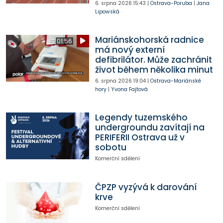
6. srpna 2026
15:43
|
Ostrava-Poruba
|
Jana
Lipowská
Mariánskohorská radnice
01:56
má nový externí
defibrilátor. Může zachránit
život během několika minut
6. srpna 2026
19:04
|
Ostrava-Mariánské
hory
|
Yvona Fajtová
Legendy tuzemského
undergroundu zavítají na
PERIFERII Ostrava už v
sobotu
Komerční sdělení
ČPZP vyzývá k darování
krve
Komerční sdělení