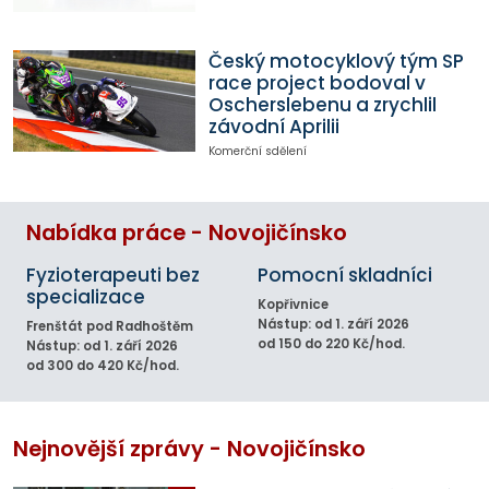
Český motocyklový tým SP
race project bodoval v
Oscherslebenu a zrychlil
závodní Aprilii
Komerční sdělení
Nabídka práce - Novojičínsko
Fyzioterapeuti bez
Pomocní skladníci
specializace
Kopřivnice
Nástup: od 1. září 2026
Frenštát pod Radhoštěm
od 150 do 220 Kč/hod.
Nástup: od 1. září 2026
od 300 do 420 Kč/hod.
Nejnovější zprávy - Novojičínsko