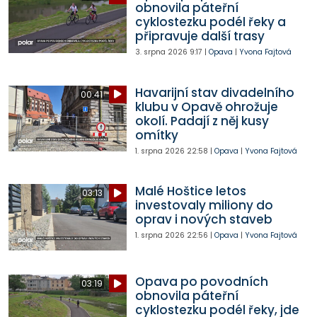
obnovila páteřní
cyklostezku podél řeky a
připravuje další trasy
3. srpna 2026
9:17
|
Opava
|
Yvona Fajtová
Havarijní stav divadelního
00:41
klubu v Opavě ohrožuje
okolí. Padají z něj kusy
omítky
1. srpna 2026
22:58
|
Opava
|
Yvona Fajtová
Malé Hoštice letos
03:13
investovaly miliony do
oprav i nových staveb
1. srpna 2026
22:56
|
Opava
|
Yvona Fajtová
Opava po povodních
03:19
obnovila páteřní
cyklostezku podél řeky, jde