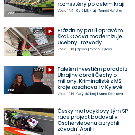
rozmístěny po celém kraji
Včera
14:17
|
Celý MS kraj
|
Tomáš Kořistka
Prázdniny patří opravám
02:56
škol. Opava modernizuje
učebny i rozvody
Včera
18:13
|
Opava
|
Yvona Fajtová
Falešní investiční poradci z
03:02
Ukrajiny obrali Čechy o
miliony. Kriminalisté z MS
kraje zasahovali v Kyjevě
Včera
10:14
|
Celý MS kraj
|
Anna Břenková
Český motocyklový tým SP
race project bodoval v
Oscherslebenu a zrychlil
závodní Aprilii