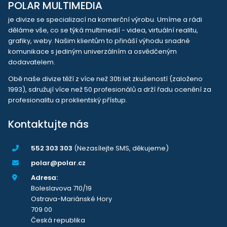
POLAR MULTIMEDIA
je divize se specializací na komerční výrobu. Umíme a rádi
děláme vše, co se týká multimedií - videa, virtuální realitu,
grafiky, weby. Našim klientům to přináší výhodu snadné
komunikace s jediným univerzálním a osvědčeným
dodavatelem.
Obě naše divize těží z více než 30ti let zkušeností (založeno
1993), sdružují více než 50 profesionálů a drží řadu ocenění za
profesionalitu a proklientský přístup.
Kontaktujte nás
552 303 303
(Nezasílejte SMS, děkujeme)
polar@polar.cz
Adresa:
Boleslavova 710/19
Ostrava-Mariánské Hory
709 00
Česká republika