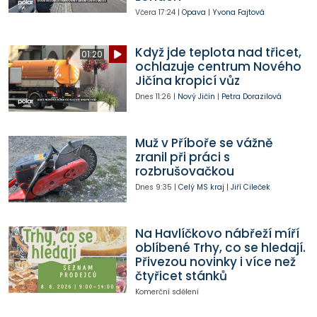
Včera
17:24
|
Opava
|
Yvona Fajtová
Když jde teplota nad třicet,
01:20
ochlazuje centrum Nového
Jičína kropicí vůz
Dnes
11:26
|
Nový Jičín
|
Petra Dorazilová
Muž v Příboře se vážně
zranil při práci s
rozbrušovačkou
Dnes
9:35
|
Celý MS kraj
|
Jiří Cileček
Na Havlíčkovo nábřeží míří
oblíbené Trhy, co se hledají.
Přivezou novinky i více než
čtyřicet stánků
Komerční sdělení