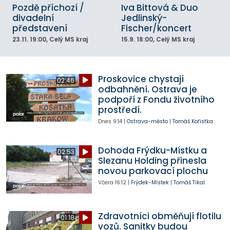
Pozdě příchozí /
Iva Bittová & Duo
divadelní
Jedlinský-
představení
Fischer/koncert
23.11.
19:00
, Celý MS kraj
15.9.
18:00
, Celý MS kraj
Proskovice chystají
02:46
odbahnění. Ostrava je
podpoří z Fondu životního
prostředí.
Dnes
9:14
|
Ostrava-město
|
Tomáš Kořistka
Dohoda Frýdku-Místku a
02:53
Slezanu Holding přinesla
novou parkovací plochu
Včera
16:12
|
Frýdek-Místek
|
Tomáš Tikal
Zdravotníci obměňují flotilu
01:18
vozů. Sanitky budou