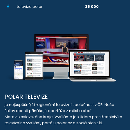
televize.polar
35 000
POLAR TELEVIZE
je nejúspěšnější regionální televizní společnost v ČR. Naše
štáby denně přinášejí reportáže z měst a obcí
Moravskoslezského kraje. Vysíláme je k lidem prostřednictvím
televizního vysílání, portálu polar.cz a sociálních sítí.