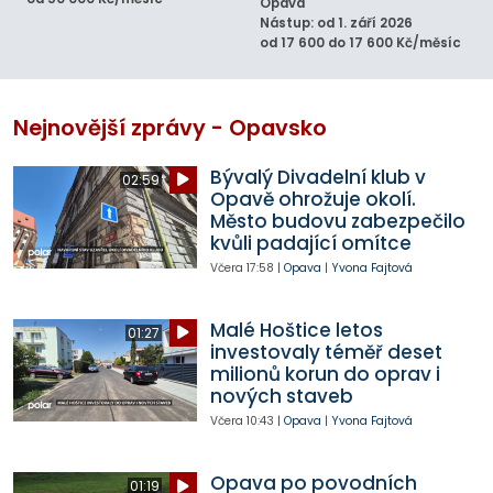
Opava
Nástup: od 1. září 2026
od 17 600 do 17 600 Kč/měsíc
Nejnovější zprávy - Opavsko
Bývalý Divadelní klub v
02:59
Opavě ohrožuje okolí.
Město budovu zabezpečilo
kvůli padající omítce
Včera
17:58
|
Opava
|
Yvona Fajtová
Malé Hoštice letos
01:27
investovaly téměř deset
milionů korun do oprav i
nových staveb
Včera
10:43
|
Opava
|
Yvona Fajtová
Opava po povodních
01:19