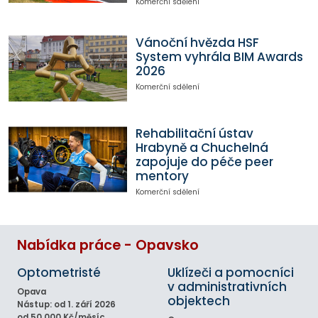
Komerční sdělení
Vánoční hvězda HSF
System vyhrála BIM Awards
2026
Komerční sdělení
Rehabilitační ústav
Hrabyně a Chuchelná
zapojuje do péče peer
mentory
Komerční sdělení
Nabídka práce - Opavsko
Optometristé
Uklízeči a pomocníci
v administrativních
Opava
objektech
Nástup: od 1. září 2026
od 50 000 Kč/měsíc