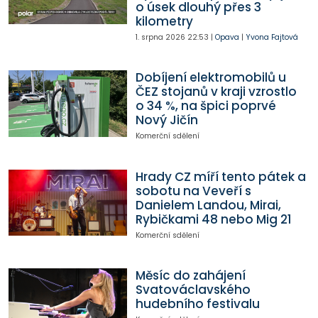
o úsek dlouhý přes 3
kilometry
1. srpna 2026
22:53
|
Opava
|
Yvona Fajtová
Dobíjení elektromobilů u
ČEZ stojanů v kraji vzrostlo
o 34 %, na špici poprvé
Nový Jičín
Komerční sdělení
Hrady CZ míří tento pátek a
sobotu na Veveří s
Danielem Landou, Mirai,
Rybičkami 48 nebo Mig 21
Komerční sdělení
Měsíc do zahájení
Svatováclavského
hudebního festivalu