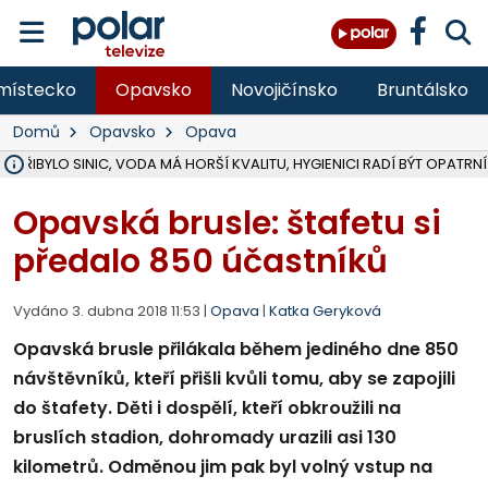
místecko
Opavsko
Novojičínsko
Bruntálsko
Domů
Opavsko
Opava
Ě PŘIBYLO SINIC, VODA MÁ HORŠÍ KVALITU, HYGIENICI RADÍ BÝT OPATRNÍ
ÚOHS DAL ZÁTORU POKUTU 100 000 ZA CHYBY V ZAKÁZCE NA OBN
AREÁL LODIČEK V KARVINÉ SE PŘIPRAVUJE NA VELKOU REKONSTRUKC
KARVINÁ ZNÁ BUDOUCÍ PODOBU AREÁLU LODIČKY V PARKU BOŽEN
MORAVSKOSLEZŠTÍ POLICISTÉ ODHALILI MEZINÁRODNÍ GANG PODVO
LÁKALI LIDI NA ZISKY Z KRYPTOMĚN, INFO A VIDEO NA POLAR.CZ
RADNÍ OSTRAVY A POSLANKYNĚ A. HOFFMANNOVÁ ZA PIRÁTY PODA
NA POSTUP MINISTERSTVA ŽIVOTNÍHO PROSTŘEDÍ V KAUZE HALDY 
MUŽ V PŘÍBOŘE SE VÁŽNĚ ZRANIL PŘI PRÁCI S ROZBRUŠOVAČKOU, I
SLEZSKÁ OSTRAVA PŘIPRAVUJE PROJEKTOVOU DOKUMENTACI PRO 
PODEZŘELÝ BALÍČEK ZASTAVIL PROVOZ NA NÁDRAŽÍ VE F-M, ČEKÁ 
CHLAPEČKA (2) V HAVÍŘOVĚ POKOUSAL PES, POLICIE HLEDÁ MAJITEL
MS KRAJ VYBUDUJE ZA 40 MILIONŮ V JABLUNKOVĚ NOVÝ MOST PŘES O
FOTBALISTA LAURI LAINE SE VRACÍ Z BANÍKU OSTRAVA NA PŮL ROK
F-M DOKONČIL VOLNOČASOVÝ AREÁL RIVKA PARK ZA 62 MILIONŮ,
Opavská brusle: štafetu si
předalo 850 účastníků
Vydáno 3. dubna 2018 11:53 |
Opava
|
Katka Geryková
Opavská brusle přilákala během jediného dne 850
návštěvníků, kteří přišli kvůli tomu, aby se zapojili
do štafety. Děti i dospělí, kteří obkroužili na
bruslích stadion, dohromady urazili asi 130
kilometrů. Odměnou jim pak byl volný vstup na