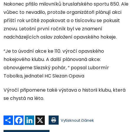
Nakonec přišlo milovníků bruslařského sportu 850. Ale
vůbec to nevadilo, protože organizátoři plánují akci
příští rok určitě zopakovat a o tisícovku se pokusit
znovu. Letošní první ročník byl ve znamení
nadcházejících oslav založení opavského hokeje.
“Je to úvodní akce ke 110. výročí opavského
hokejového klubu. A další plánovaná akce:
obnovujeme Slezský pohár, “ popsal Lubormír
Tobolka, jednatel HC Slezan Opava
Výročí připomene také výstava o historii klubu, která
se chystá na léto.
Sdílet
Facebook
LinkedIn
X
Vytisknout článek