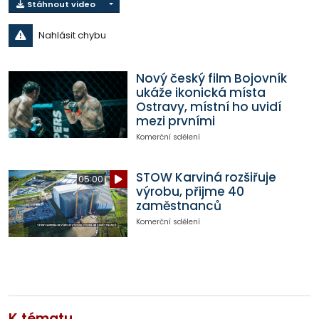
Stáhnout video
Nahlásit chybu
Nový český film Bojovník
ukáže ikonická místa
Ostravy, místní ho uvidí
mezi prvními
Komerční sdělení
STOW Karviná rozšiřuje
05:00
výrobu, přijme 40
zaměstnanců
Komerční sdělení
K tématu