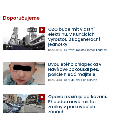
Doporučujeme
OZO bude mít vlastní
02:44
elektřinu. V Kunčicích
vyrostou 2 kogenerační
jednotky
Dnes
10:06
|
Ostrava-město
|
Tomáš Kořistka
Dvouletého chlapečka v
Havířově pokousal pes,
policie hledá majitele
Dnes
14:33
|
Celý MS kraj
|
Jiří Cileček
Opava rozšiřuje parkování.
02:33
Přibudou nová místa i
změny v parkovacích
zónách