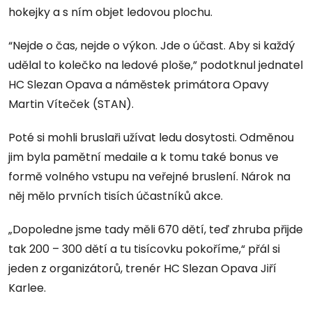
hokejky a s ním objet ledovou plochu.
“Nejde o čas, nejde o výkon. Jde o účast. Aby si každý
udělal to kolečko na ledové ploše,” podotknul jednatel
HC Slezan Opava a náměstek primátora Opavy
Martin Víteček (STAN).
Poté si mohli bruslaři užívat ledu dosytosti. Odměnou
jim byla pamětní medaile a k tomu také bonus ve
formě volného vstupu na veřejné bruslení. Nárok na
něj mělo prvních tisích účastníků akce.
„Dopoledne jsme tady měli 670 dětí, teď zhruba přijde
tak 200 – 300 dětí a tu tisícovku pokoříme,“ přál si
jeden z organizátorů, trenér HC Slezan Opava Jiří
Karlee.