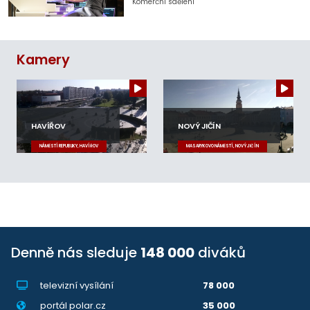
Komerční sdělení
Kamery
HAVÍŘOV
NOVÝ JIČÍN
NÁMĚSTÍ REPUBLIKY, HAVÍŘOV
MASARYKOVO NÁMĚSTÍ, NOVÝ JIČÍN
Denně nás sleduje
148 000
diváků
televizní vysílání
78 000
portál polar.cz
35 000