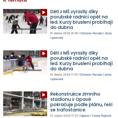
Děti z MŠ vyrazily díky
01:29
porubské radnici opět na
led. Kurzy bruslení probíhají
do dubna
15. ledna 2026
15:36
|
Ostrava-Poruba
|
Jana
Lipowská
Děti z MŠ vyrazily díky
02:52
porubské radnici opět na
led. Kurzy bruslení probíhají
do dubna
15. ledna 2026
17:30
|
Ostrava-Poruba
|
Jana
Lipowská
Rekonstrukce zimního
02:29
stadionu v Opavě
pokračuje podle plánu, řeší
se trafostanice
13. srpna 2025
17:23
|
Opava
|
Yvona Fajtová