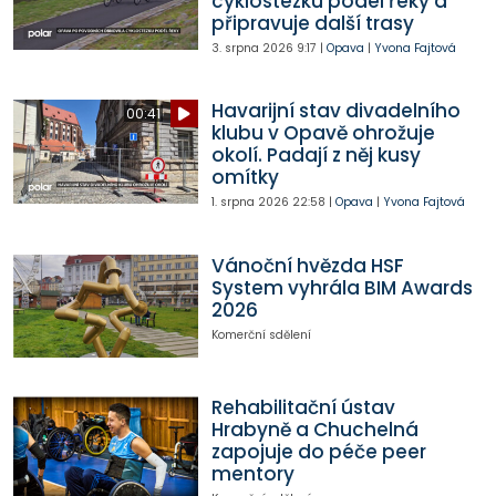
cyklostezku podél řeky a
připravuje další trasy
3. srpna 2026
9:17
|
Opava
|
Yvona Fajtová
Havarijní stav divadelního
00:41
klubu v Opavě ohrožuje
okolí. Padají z něj kusy
omítky
1. srpna 2026
22:58
|
Opava
|
Yvona Fajtová
Vánoční hvězda HSF
System vyhrála BIM Awards
2026
Komerční sdělení
Rehabilitační ústav
Hrabyně a Chuchelná
zapojuje do péče peer
mentory