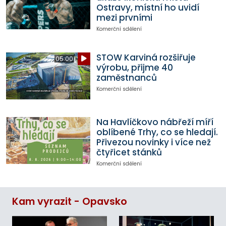
Ostravy, místní ho uvidí
mezi prvními
Komerční sdělení
STOW Karviná rozšiřuje
05:00
výrobu, přijme 40
zaměstnanců
Komerční sdělení
Na Havlíčkovo nábřeží míří
oblíbené Trhy, co se hledají.
Přivezou novinky i více než
čtyřicet stánků
Komerční sdělení
Kam vyrazit - Opavsko