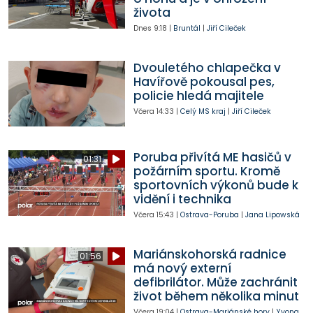
života
Dnes
9:18
|
Bruntál
|
Jiří Cileček
Dvouletého chlapečka v
Havířově pokousal pes,
policie hledá majitele
Včera
14:33
|
Celý MS kraj
|
Jiří Cileček
Poruba přivítá ME hasičů v
01:31
požárním sportu. Kromě
sportovních výkonů bude k
vidění i technika
Včera
15:43
|
Ostrava-Poruba
|
Jana Lipowská
Mariánskohorská radnice
01:56
má nový externí
defibrilátor. Může zachránit
život během několika minut
Včera
19:04
|
Ostrava-Mariánské hory
|
Yvona