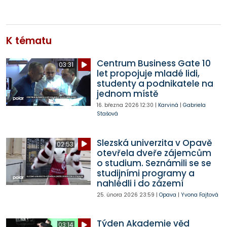
K tématu
Centrum Business Gate 10
03:31
let propojuje mladé lidi,
studenty a podnikatele na
jednom místě
16. března 2026
12:30
|
Karviná
|
Gabriela
Stašová
Slezská univerzita v Opavě
02:53
otevřela dveře zájemcům
o studium. Seznámili se se
studijními programy a
nahlédli i do zázemí
25. února 2026
23:59
|
Opava
|
Yvona Fajtová
Týden Akademie věd
03:14