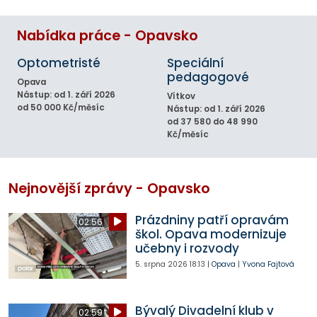
Nabídka práce - Opavsko
Optometristé
Speciální
pedagogové
Opava
Nástup: od 1. září 2026
Vítkov
od 50 000 Kč/měsíc
Nástup: od 1. září 2026
od 37 580 do 48 990
Kč/měsíc
Nejnovější zprávy - Opavsko
Prázdniny patří opravám
02:56
škol. Opava modernizuje
učebny i rozvody
5. srpna 2026
18:13
|
Opava
|
Yvona Fajtová
Bývalý Divadelní klub v
02:59