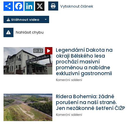
Sdílet
Facebook
LinkedIn
X
Vytisknout článek
Stáhnout video
Nahlásit chybu
Legendární Dakota na
01:32
okraji Bělského lesa
prochází masivní
proměnou a nabídne
exkluzivní gastronomii
Komerční sdělení
Ridera Bohemia: žádné
porušení na naší straně.
Jen nezákonné šetření ČIŽP
Komerční sdělení