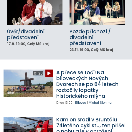
Úvěr/divadelní
Pozdě příchozí /
představení
divadelní
představení
17.9.
19:00
, Celý MS kraj
23.11.
19:00
, Celý MS kraj
A přece se točí! Na
01:20
bíloveckých Nových
Dvorech se po 84 letech
roztočily lopatky
historického mlýna
Dnes
13:00
|
Bílovec
|
Michal Slonina
Kamion srazil v Bruntálu
74letého cyklistu, ten přišel
o nohu a je v ohrožení