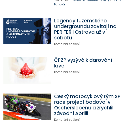
Fajtová
Legendy tuzemského
undergroundu zavítají na
PERIFERII Ostrava už v
sobotu
Komerční sdělení
ČPZP vyzývá k darování
krve
Komerční sdělení
Český motocyklový tým SP
race project bodoval v
Oscherslebenu a zrychlil
závodní Aprilii
Komerční sdělení