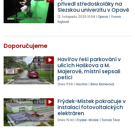
přivedl středoškoláky na
Slezskou univerzitu v Opavě
12. listopadu 2025
10:58
|
Opava
|
Yvona
Fajtová
Doporučujeme
Havířov řeší parkování v
02:38
ulicích Haškova a M.
Majerové, místní sepsali
petici
Dnes
11:56
|
Havířov
|
Bára Kelnerová
Frýdek-Místek pokračuje v
02:53
instalaci fotovoltaických
elektráren
Dnes
15:43
|
Frýdek-Místek
|
Tomáš Tikal