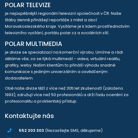
POLAR TELEVIZE
je nejúspěšnější regionální televizní společnost v ČR. Naše
štáby denně přinášejí reportáže z měst a obcí
Moravskoslezského kraje. Vysíláme je k lidem prostřednictvím
televizního vysílání, portálu polar.cz a sociálních sítí.
POLAR MULTIMEDIA
je divize se specializací na komerční výrobu. Umíme a rádi
děláme vše, co se týká multimedií - videa, virtuální realitu,
grafiky, weby. Našim klientům to přináší výhodu snadné
komunikace s jediným univerzálním a osvědčeným
dodavatelem.
Obě naše divize těží z více než 30ti let zkušeností (založeno
1993), sdružují více než 50 profesionálů a drží řadu ocenění za
profesionalitu a proklientský přístup.
Kontaktujte nás
552 303 303
(Nezasílejte SMS, děkujeme)