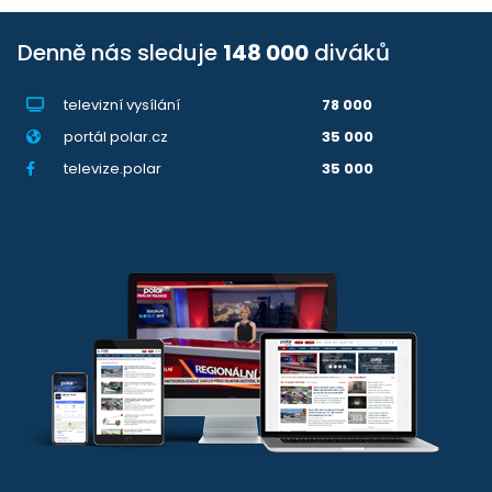
Denně nás sleduje
148 000
diváků
televizní vysílání
78 000
portál polar.cz
35 000
televize.polar
35 000