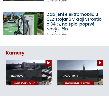
Komerční sdělení
Dobíjení elektromobilů u
ČEZ stojanů v kraji vzrostlo
o 34 %, na špici poprvé
Nový Jičín
Komerční sdělení
Kamery
HAVÍŘOV
NOVÝ JIČÍN
NÁMĚSTÍ REPUBLIKY, HAVÍŘOV
MASARYKOVO NÁMĚSTÍ, NOVÝ JIČÍN