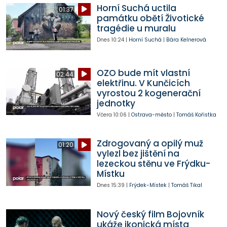
Horní Suchá uctila
01:37
památku obětí Životické
tragédie u muralu
Dnes
10:24
|
Horní Suchá
|
Bára Kelnerová
OZO bude mít vlastní
02:44
elektřinu. V Kunčicích
vyrostou 2 kogenerační
jednotky
Včera
10:06
|
Ostrava-město
|
Tomáš Kořistka
Zdrogovaný a opilý muž
01:20
vylezl bez jištění na
lezeckou stěnu ve Frýdku-
Místku
Dnes
15:39
|
Frýdek-Místek
|
Tomáš Tikal
Nový český film Bojovník
ukáže ikonická místa