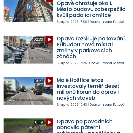
Opavě ohrožuje okolí.
Město budovu zabezpečilo
kvůli padající omítce
5. srpna 2026
17:58
|
Opava
|
Yvona Fajtová
Opava rozšiřuje parkování.
02:33
Přibudou nová místa i
změny v parkovacích
zónách
5. srpna 2026
17:24
|
Opava
|
Yvona Fajtová
Malé Hoštice letos
01:27
investovaly téměř deset
milionů korun do oprav i
nových staveb
5. srpna 2026
10:43
|
Opava
|
Yvona Fajtová
Opava po povodních
01:19
obnovila páteřní