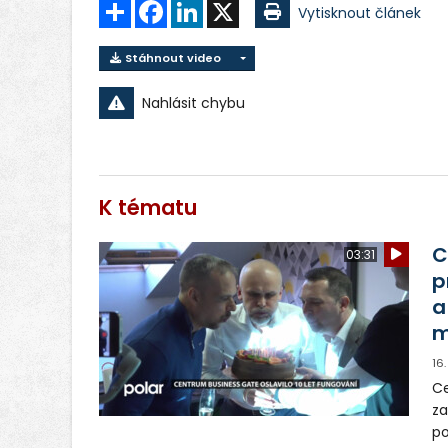
Sdílet
Facebook
LinkedIn
X
Vytisknout článek
Stáhnout video
Nahlásit chybu
K tématu
C
03:31
p
a
m
16
Ce
za
po