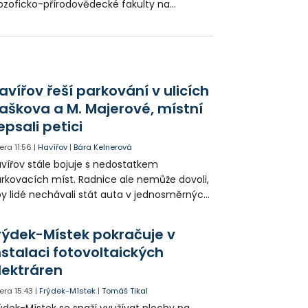
lozoficko-přírodovědecké fakulty na
uerově ulici si studenti středních škol
zkoušeli, jak se tvoří film, rozhlas či televizní
enos. A nahlédli i do zákulisí skutečné
odukce.
avířov řeší parkování v ulicích
aškova a M. Majerové, místní
epsali petici
era
11:56
|
Havířov
|
Bára Kelnerová
vířov stále bojuje s nedostatkem
rkovacích míst. Radnice ale nemůže dovoli,
y lidé nechávali stát auta v jednosměrných
icích, kde nezbývá místo pro průjezd IZS.
tuace se teď řeší v jednom vnitrobloku, kde
rýdek-Místek pokračuje v
 někteří obyvatelé rozhodli sepsat petici.
nstalaci fotovoltaických
lektráren
era
15:43
|
Frýdek-Místek
|
Tomáš Tikal