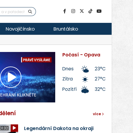
Novojičínsko
Bruntálsko
Počasí - Opava
Dnes
23°C
Zítra
27°C
Přehrát
Pozítří
32°C
video
dělení
více
Legendární Dakota na okraji
01:32