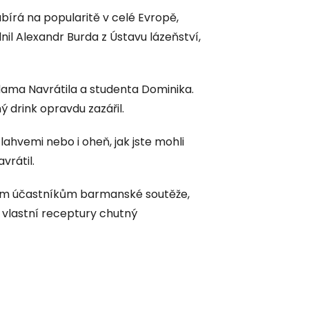
 nabírá na popularitě v celé Evropě,
plnil Alexandr Burda z Ústavu lázeňství,
ama Navrátila a studenta Dominika.
 drink opravdu zazářil.
hvemi nebo i oheň, jak jste mohli
vrátil.
ým účastníkům barmanské soutěže,
 vlastní receptury chutný