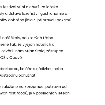
festival vůní a chutí. Po loňské
ly a Ústavu lázeňství, gastronomie a
vníky dobrého jídla. S přípravou pokrmů
 naší školy, od kterých třeba
me tak, že v jejich hotelích a
 osvětlil nám Milan Šmíd, zástupce
 VOŠ v Opavě.
rebarborou, koláče s nádivkou nebo
 Gastrodnu ochutnat.
 je založeno na konzumaci potravin od
ných fast foodů, je v posledních letech