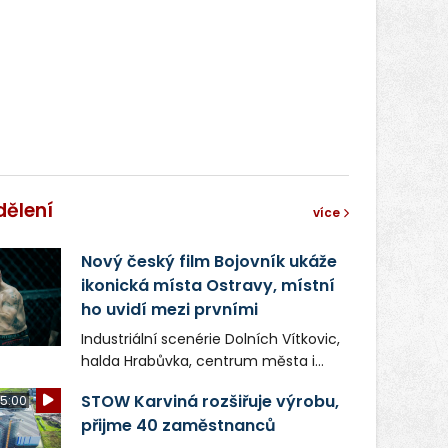
dělení
více
Nový český film Bojovník ukáže
ikonická místa Ostravy, místní
ho uvidí mezi prvními
Industriální scenérie Dolních Vítkovic,
halda Hrabůvka, centrum města i
další ikonická místa Ostravy se objeví
STOW Karviná rozšiřuje výrobu,
5:00
v novém filmu Bojovník, který vstoupí
přijme 40 zaměstnanců
do kin už 13. srpna. Režiséři Vojtěch