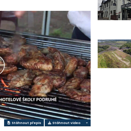
řehrát
ideo
Stáhnout přepis
Stáhnout video