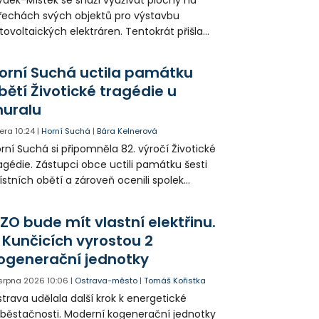
ýdek-Místek se snaží využívat plochy na
řechách svých objektů pro výstavbu
tovoltaických elektráren. Tentokrát přišla
da na 11. Základní školu ve Frýdku.
orní Suchá uctila památku
bětí Životické tragédie u
uralu
era
10:24
|
Horní Suchá
|
Bára Kelnerová
rní Suchá si připomněla 82. výročí Životické
agédie. Zástupci obce uctili památku šesti
stních obětí a zároveň ocenili spolek
votice Sobě za zpřístupnění informací o
agédii prostřednictvím QR kódů u
ZO bude mít vlastní elektřinu.
amátníků.
 Kunčicích vyrostou 2
ogenerační jednotky
 srpna 2026
10:06
|
Ostrava-město
|
Tomáš Kořistka
trava udělala další krok k energetické
běstačnosti. Moderní kogenerační jednotky