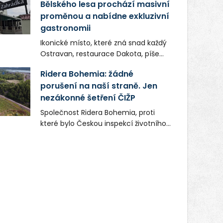
Bělského lesa prochází masivní
proměnou a nabídne exkluzivní
gastronomii
Ikonické místo, které zná snad každý
Ostravan, restaurace Dakota, píše
novou kapitolu. Silná mateřská
Ridera Bohemia: žádné
společnost Dang Investment Group
porušení na naší straně. Jen
s.r.o. investuje do projektu přes 50
nezákonné šetření ČIŽP
milionů korun. Cílem je přinést
Ostravě dva špičkové gastronomické
Společnost Ridera Bohemia, proti
koncepty, které v regionu dosud
které bylo Českou inspekcí životního
chyběly, luxusní středomořskou
prostředí (ČIŽP) čtyři roky vedeno
kuchyni a autentickou asijskou
vykonstruované řízení, při realizaci
gastronomii.
OVS na heřmanické haldě
postupovala v souladu se zákonem a
zadáním státního podniku DIAMO a v
této souvislosti nelze hovořit o
žádném odpadu. Ridera od počátku
označovala řízení ČIŽP za nezákonné
a domáhala se práva na spravedlivý