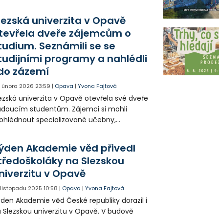
opojit síly s regionálními podnikateli. Vzniklo
kolik projektů a mnoho nových nápadů.
lezská univerzita v Opavě
tevřela dveře zájemcům o
tudium. Seznámili se se
tudijními programy a nahlédli
 do zázemí
. února 2026
23:59
|
Opava
|
Yvona Fajtová
ezská univerzita v Opavě otevřela své dveře
doucím studentům. Zájemci si mohli
ohlédnout specializované učebny,
známit se s pedagogy i studenty a zjistit
drobnosti o nabízených studijních
ýden Akademie věd přivedl
rogramech.
tředoškoláky na Slezskou
niverzitu v Opavě
. listopadu 2025
10:58
|
Opava
|
Yvona Fajtová
den Akademie věd České republiky dorazil i
 Slezskou univerzitu v Opavě. V budově