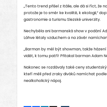
„Tento trend přišel z Itálie, ale dá si říct, že
protože je to směr ke kvalitě, k ekologii,“ do
gastronomie a turismu Slezské univerzity.
Nechyběla ani barmanská show v podání Ad
Láhve létaly vzduchem a na závěr namíchaný
„Barman by měl být showman, takže házení la
vidět, k tomu patří! Přitakal barman Adam Na
Nakonec se rozdávaly také ceny studentsk
kteří měli před zraky diváků namíchat podle
nealkoholický nápoj.