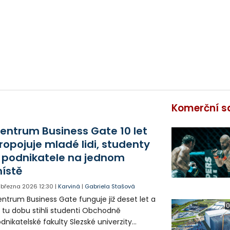
Komerční s
entrum Business Gate 10 let
ropojuje mladé lidi, studenty
 podnikatele na jednom
ístě
. března 2026
12:30
|
Karviná
|
Gabriela Stašová
ntrum Business Gate funguje již deset let a
0
 tu dobu stihli studenti Obchodně
dnikatelské fakulty Slezské univerzity