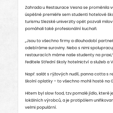
Zahrada u Restaurace Vesna se proměnila ve 
úspěšné premiéře sem studenti hotelové ško
turismu Slezské univerzity opět pozvali milo
pomáhali také profesionální kuchaři.
„Jsou to všechno firmy a dlouhodobí partneři
odebíráme suroviny. Nebo s nimi spolupracuje
restauracích máme naše studenty na praxi,“
ředitele Střední školy hotelnictví a služeb a
Např. salát s rýžových nudlí, panna cotta s 
školní oplatky – to všechno mohli hosté na
Hitem byl slow food, tzv.pomalé jídlo, které
lokálních výrobců, a je protipólem unifikova
velmi populární.