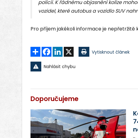
policii. K řádnému objasnění kolize moh
vozidel, které autobus a vozidlo SUV nahrá
Pro příjem jakékoli informace je nepřetržitě k 
Sdílet
Facebook
LinkedIn
X
Vytisknout článek
Nahlásit chybu
Doporučujeme
K
7
n