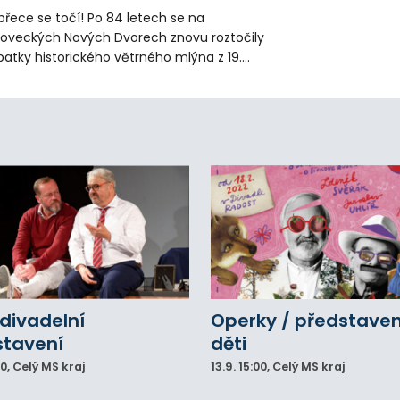
přece se točí! Po 84 letech se na
loveckých Nových Dvorech znovu roztočily
patky historického větrného mlýna z 19.
oletí. Kvůli nepříznivému větru je ale museli
zpohybovat dobrovolníci.
divadelní
Operky / představen
stavení
děti
00
, Celý MS kraj
13.9.
15:00
, Celý MS kraj