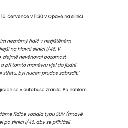
6. července v 11:30 v Opavě na silnici
ím neznámý řidič v nezjištěném
jší na hlavní silnici I/46. V
vo, zřejmě nevěnoval pozornost
a při tomto manévru vjel do jízdní
l střetu, byl nucen prudce zabrzdit."
ujících se v autobuse zranila. Po náhlém
áme řidiče vozidla typu SUV (tmavé
l po silnici I/46, aby se přihlásil