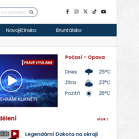
Novojičínsko
Bruntálsko
Počasí - Opava
Dnes
25°C
Zítra
23°C
Přehrát
Pozítří
26°C
video
dělení
více
Legendární Dakota na okraji
01:32