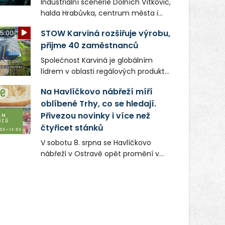
Industriální scenérie Dolních Vítkovic,
halda Hrabůvka, centrum města i
další ikonická místa Ostravy se objeví
STOW Karviná rozšiřuje výrobu,
5:00
v novém filmu Bojovník, který vstoupí
přijme 40 zaměstnanců
do kin už 13. srpna. Režiséři Vojtěch
Frič a Tomáš Dianiška si
Společnost Karviná je globálním
moravskoslezskou metropoli
lídrem v oblasti regálových produktů
nevybrali náhodou – její syrová
a systémů, stabilním
atmosféra se stala přirozenou
Na Havlíčkovo nábřeží míří
zaměstnavatelem na Karvinsku a
součástí příběhu bývalého
oblíbené Trhy, co se hledají.
firmou s obrovským potenciálem.
boxerského šampiona Hoffa (Milan
Přivezou novinky i více než
Ondrík), jenž se po letech vrací do
čtyřicet stánků
světa vrcholových zápasů, tentokrát
V sobotu 8. srpna se Havlíčkovo
v MMA.
nábřeží v Ostravě opět promění v
místo plné vůní, chutí a poctivých
lokálních výrobků. Trhy, co se hledají
tentokrát nabídnou více než čtyřicet
pečlivě vybraných stánků s kvalitní
gastronomií, farmářskými produkty,
designem i řemeslnou tvorbou.