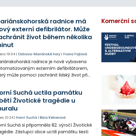
ariánskohorská radnice má
Komerční s
ový externí defibrilátor. Může
achránit život během několika
inut
era
19:04
|
Ostrava-Mariánské hory
|
Yvona Fajtová
riánskohorská radnice je nově vybavena
tomatizovaným externím defibrilátorem,
erý může pomoci zachránit lidský život při
hlé zástavě srdce. Přístroj je určený k
užití mimo zdravotnická zařízení a díky
orní Suchá uctila památku
asovým pokynům jej zvládne obsloužit i
bětí Životické tragédie u
ověk bez zdravotnického vzdělání.
uralu
es
10:24
|
Horní Suchá
|
Bára Kelnerová
rní Suchá si připomněla 82. výročí Životické
agédie. Zástupci obce uctili památku šesti