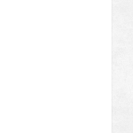
Návštěvníci se mohou těšit nejen na
oblíbené stálice, ale také na řadu
novinek, které v Ostravě běžně
nepotkají.