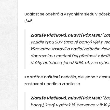
Událost se odehrála v rychlém sledu v pátek 1
I/46.
Zlatuše Viačková, mluvčí PČR MSK:
"Zat
vozidle typu SUV (tmavé barvy) vjel z vedle
křižovatce zastavil a hodlal odbočit vle
dopravnímu značení Dej přednost v jízdě 
dráhy autobusu, jehož řidič, aby se vyhnu
Ke srážce naštěstí nedošlo, ale jedna z cest
zastavení upadla a zranila se.
Zlatuše Viačková, mluvčí PČR MSK:
"Žád
barvy), který v pátek 16. července v 11:30 je