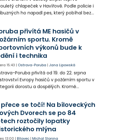
ouletý chlapeček v Havířově. Podle policie i
íbuzných ho napadl pes, který pobíhal bez
dítka a náhubku. Majitel psa údajně z místa
ešel. Případem už se zabývá policie, která
oruba přivítá ME hasičů v
jitele psa hledá.
ožárním sportu. Kromě
portovních výkonů bude k
idění i technika
era
15:43
|
Ostrava-Poruba
|
Jana Lipowská
trava-Poruba přivítá od 19. do 22. srpna
strovství Evropy hasičů v požárním sportu v
tegorii dorostu a dospělých. Kromě
ortovních výkonů budou k vidění také
ázky historické i současné techniky.
 přece se točí! Na bíloveckých
ových Dvorech se po 84
etech roztočily lopatky
istorického mlýna
es
13:00
|
Bílovec
|
Michal Slonina