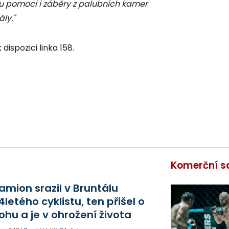
ou pomoci i záběry z palubních kamer
ly."
dispozici linka 158.
Komerční s
amion srazil v Bruntálu
4letého cyklistu, ten přišel o
ohu a je v ohrožení života