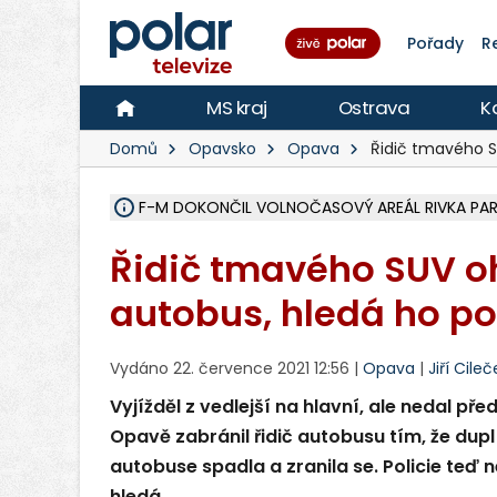
Pořady
R
MS kraj
Ostrava
K
Domů
Opavsko
Opava
Řidič tmavého S
F-M DOKONČIL VOLNOČASOVÝ AREÁL RIVKA PARK 
NA SLEZSKÉ HARTĚ PŘIBYLO SINIC, VODA MÁ HORŠ
ÚOHS DAL ZÁTORU POKUTU 100 000 ZA CHYBY 
AREÁL LODIČEK V KARVINÉ SE PŘIPRAVUJE NA VE
KARVINÁ ZNÁ BUDOUCÍ PODOBU AREÁLU LODIČ
CYKLISTU (74) SRAZIL V BRUNTÁLU KAMION, JE 
POLICIE HLEDÁ PŘÍPADNÉ SVĚDKY, KTEŘÍ POMŮ
RADNÍ OSTRAVY A POSLANKYNĚ A. HOFFMANNOV
NA POSTUP MINISTERSTVA ŽIVOTNÍHO PROSTŘED
MUŽ V PŘÍBOŘE SE VÁŽNĚ ZRANIL PŘI PRÁCI S 
SLEZSKÁ OSTRAVA PŘIPRAVUJE PROJEKTOVOU D
PODEZŘELÝ BALÍČEK ZASTAVIL PROVOZ NA NÁDRA
CHLAPEČKA (2) V HAVÍŘOVĚ POKOUSAL PES, POLI
MS KRAJ VYBUDUJE ZA 40 MILIONŮ V JABLUNKOVĚ
FOTBALISTA LAURI LAINE SE VRACÍ Z BANÍKU OS
Řidič tmavého SUV oh
autobus, hledá ho po
Vydáno 22. července 2021 12:56 |
Opava
|
Jiří Cileč
Vyjížděl z vedlejší na hlavní, ale nedal p
Opavě zabránil řidič autobusu tím, že dupl
autobuse spadla a zranila se. Policie te
hledá.