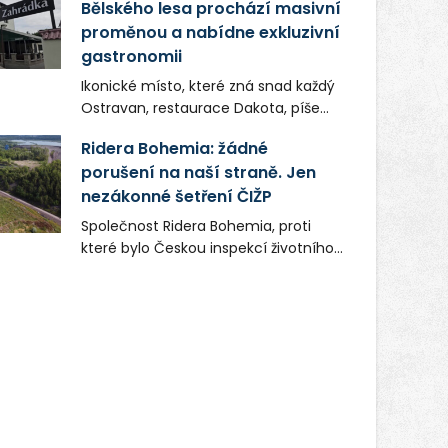
Bělského lesa prochází masivní
proměnou a nabídne exkluzivní
gastronomii
Ikonické místo, které zná snad každý
Ostravan, restaurace Dakota, píše
novou kapitolu. Silná mateřská
Ridera Bohemia: žádné
společnost Dang Investment Group
porušení na naší straně. Jen
s.r.o. investuje do projektu přes 50
nezákonné šetření ČIŽP
milionů korun. Cílem je přinést
Ostravě dva špičkové gastronomické
Společnost Ridera Bohemia, proti
koncepty, které v regionu dosud
které bylo Českou inspekcí životního
chyběly, luxusní středomořskou
prostředí (ČIŽP) čtyři roky vedeno
kuchyni a autentickou asijskou
vykonstruované řízení, při realizaci
gastronomii.
OVS na heřmanické haldě
postupovala v souladu se zákonem a
zadáním státního podniku DIAMO a v
této souvislosti nelze hovořit o
žádném odpadu. Ridera od počátku
označovala řízení ČIŽP za nezákonné
a domáhala se práva na spravedlivý