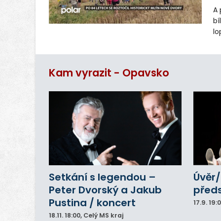
A 
bí
lo
st
ro
Kam vyrazit - Opavsko
Setkání s legendou –
Úvěr/
Peter Dvorský a Jakub
před
Pustina / koncert
17.9.
19:
18.11.
18:00
, Celý MS kraj