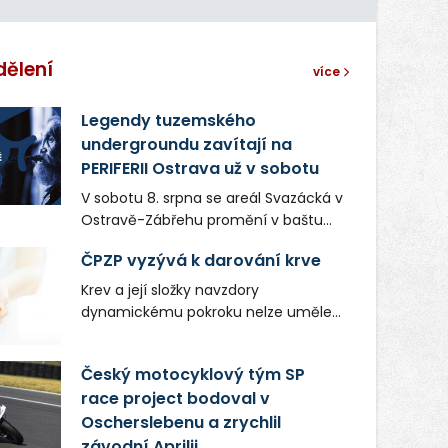
dělení
více
Legendy tuzemského
undergroundu zavítají na
PERIFERII Ostrava už v sobotu
V sobotu 8. srpna se areál Svazácká v
Ostravě-Zábřehu promění v baštu
undergroundové a alternativní
ČPZP vyzývá k darování krve
hudby. Uskuteční se zde totiž první
ročník festivalu PERIFERIE Ostrava.
Krev a její složky navzdory
Brány areálu se otevřou půlhodinu po
dynamickému pokroku nelze uměle
poledni, na příchozí čekají koncerty,
vyrobit. Zdravotnictví se tudíž bez
autorská čtení a rozhovory.
ochoty lidí darovat tuto
Český motocyklový tým SP
Vstupenky v ceně 450 Kč jsou v
nenahraditelnou tělní tekutinu
prodeji.
race project bodoval v
neobejde. Naléhavá potřeba doplnit
Oscherslebenu a zrychlil
krevní zásoby nastává vždy v létě,
kdy stoupá počet úrazů. Česká
závodní Aprilii