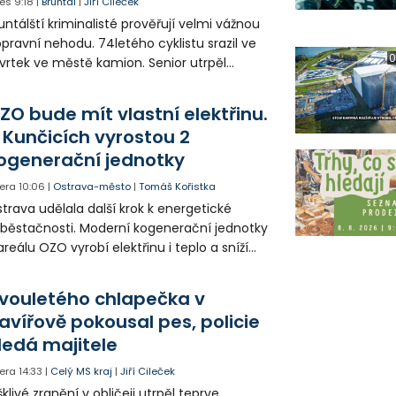
es
9:18
|
Bruntál
|
Jiří Cileček
untálští kriminalisté prověřují velmi vážnou
pravní nehodu. 74letého cyklistu srazil ve
0
vrtek ve městě kamion. Senior utrpěl
vastující zranění nohy a v ohrožení života
l letecky přepraven do nemocnice. Policie
ZO bude mít vlastní elektřinu.
edá případné svědky.
 Kunčicích vyrostou 2
ogenerační jednotky
era
10:06
|
Ostrava-město
|
Tomáš Kořistka
trava udělala další krok k energetické
běstačnosti. Moderní kogenerační jednotky
areálu OZO vyrobí elektřinu i teplo a sníží
klady i emise. Malou elektrárnu postaví
olia přímo v Kunčicích.
vouletého chlapečka v
avířově pokousal pes, policie
ledá majitele
era
14:33
|
Celý MS kraj
|
Jiří Cileček
klivé zranění v obličeji utrpěl teprve