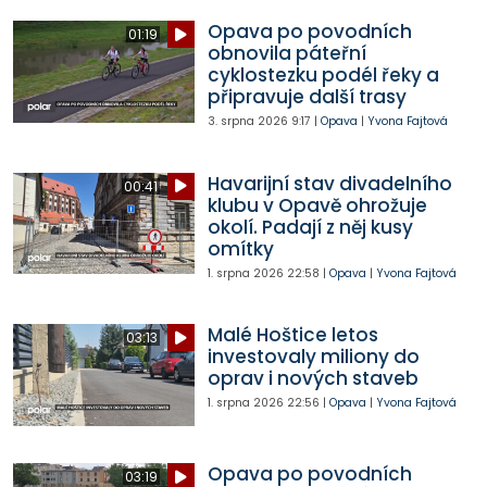
Opava po povodních
01:19
obnovila páteřní
cyklostezku podél řeky a
připravuje další trasy
3. srpna 2026
9:17
|
Opava
|
Yvona Fajtová
Havarijní stav divadelního
00:41
klubu v Opavě ohrožuje
okolí. Padají z něj kusy
omítky
1. srpna 2026
22:58
|
Opava
|
Yvona Fajtová
Malé Hoštice letos
03:13
investovaly miliony do
oprav i nových staveb
1. srpna 2026
22:56
|
Opava
|
Yvona Fajtová
Opava po povodních
03:19