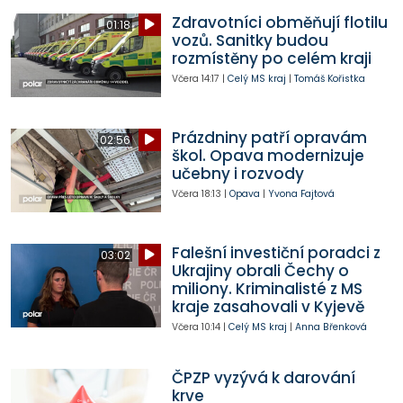
Zdravotníci obměňují flotilu
01:18
vozů. Sanitky budou
rozmístěny po celém kraji
Včera
14:17
|
Celý MS kraj
|
Tomáš Kořistka
Prázdniny patří opravám
02:56
škol. Opava modernizuje
učebny i rozvody
Včera
18:13
|
Opava
|
Yvona Fajtová
Falešní investiční poradci z
03:02
Ukrajiny obrali Čechy o
miliony. Kriminalisté z MS
kraje zasahovali v Kyjevě
Včera
10:14
|
Celý MS kraj
|
Anna Břenková
ČPZP vyzývá k darování
krve