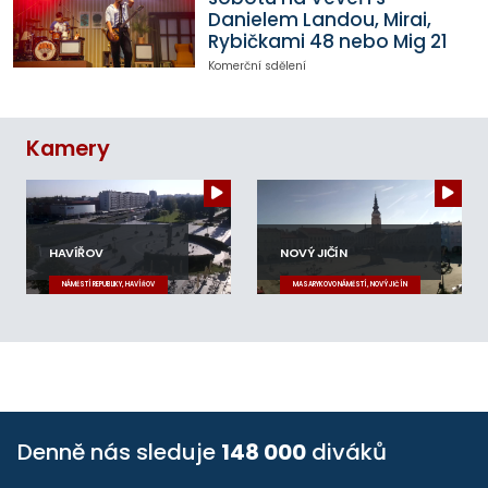
Danielem Landou, Mirai,
Rybičkami 48 nebo Mig 21
Komerční sdělení
Kamery
HAVÍŘOV
NOVÝ JIČÍN
NÁMĚSTÍ REPUBLIKY, HAVÍŘOV
MASARYKOVO NÁMĚSTÍ, NOVÝ JIČÍN
Denně nás sleduje
148 000
diváků