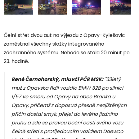
Čelní střet dvou aut na výjezdu z Opavy-Kylešovic
zaměstnal všechny složky integrovaného
záchranného systému. Nehoda se stala 20 minut po
23. hodině.
René Černohorský, mluvčí PČR MSK:
"33letý
muž z Opavska řídil vozidlo BMW 328 po silnici
I/57 ve směru od Opavy na obec Branka u
Opavy, přičemž z doposud přesně nezjištěných
příčin dostal smyk, přejel do levého jízdního
pruhu a zde se pravou boční části svého vozu
čelně střetl s protijedoucím vozidlem Daewoo