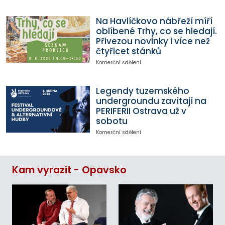
Na Havlíčkovo nábřeží míří
oblíbené Trhy, co se hledají.
Přivezou novinky i více než
čtyřicet stánků
Komerční sdělení
Legendy tuzemského
undergroundu zavítají na
PERIFERII Ostrava už v
sobotu
Komerční sdělení
Kam vyrazit - Opavsko