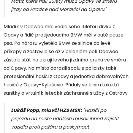
Matiz, které řídil 20letý muž z Opavy ve směru
jízdy od Hradce nad Moravicí na Opavu."
Mladík v Daewoo měl vedle sebe 16letou dívku z
Opavy a řidič protijedoucího BMW měl v autě pouze
psa. Po nárazu vyletělo BMW ze silnice do levé
příkopy a zastavilo se až v přilehlém poli. Daewoo
zůstalo stát na okraji levého jízdního pruhu ve směru
od Opavy. Na místo dorazili spolu s policisty také
profesionální hasiči z Opavy a jednotka dobrovolných
hasičů z Opavy-Kylešovic. Přidaly se k nim také tři
sanitky a vrtulník letecké záchranné služby z Ostravy.
Lukáš Popp, mluvčí HZS MSK:
"Hasiči po
příjezdu na místo události museli ihned zajistit
vozidla proti požáru a poskytnout