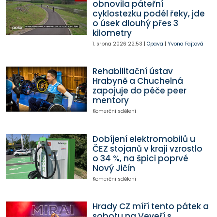
obnovila páteřní
cyklostezku podél řeky, jde
o úsek dlouhý přes 3
kilometry
1. srpna 2026
22:53
|
Opava
|
Yvona Fajtová
Rehabilitační ústav
Hrabyně a Chuchelná
zapojuje do péče peer
mentory
Komerční sdělení
Dobíjení elektromobilů u
ČEZ stojanů v kraji vzrostlo
o 34 %, na špici poprvé
Nový Jičín
Komerční sdělení
Hrady CZ míří tento pátek a
sobotu na Veveří s