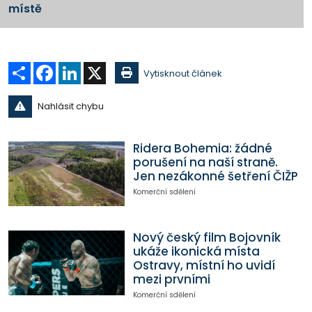
místě
Sdílet
Facebook
LinkedIn
X
Vytisknout článek
Nahlásit chybu
Ridera Bohemia: žádné
porušení na naší straně.
Jen nezákonné šetření ČIŽP
Komerční sdělení
Nový český film Bojovník
ukáže ikonická místa
Ostravy, místní ho uvidí
mezi prvními
Komerční sdělení