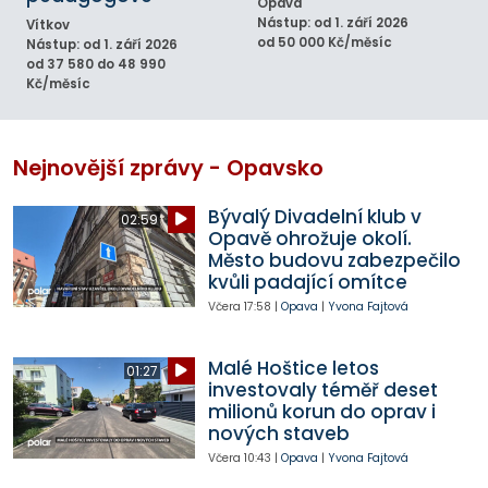
Opava
Nástup: od 1. září 2026
Vítkov
od 50 000 Kč/měsíc
Nástup: od 1. září 2026
od 37 580 do 48 990
Kč/měsíc
Nejnovější zprávy - Opavsko
Bývalý Divadelní klub v
02:59
Opavě ohrožuje okolí.
Město budovu zabezpečilo
kvůli padající omítce
Včera
17:58
|
Opava
|
Yvona Fajtová
Malé Hoštice letos
01:27
investovaly téměř deset
milionů korun do oprav i
nových staveb
Včera
10:43
|
Opava
|
Yvona Fajtová