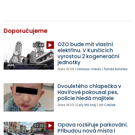
Doporučujeme
OZO bude mít vlastní
02:44
elektřinu. V Kunčicích
vyrostou 2 kogenerační
jednotky
Dnes
10:06
|
Ostrava-město
|
Tomáš Kořistka
Dvouletého chlapečka v
Havířově pokousal pes,
policie hledá majitele
Dnes
14:33
|
Celý MS kraj
|
Jiří Cileček
Opava rozšiřuje parkování.
02:33
Přibudou nová místa i