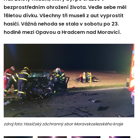
bezprostředním ohrožení života. Vedle sebe měl
16letou dívku. Všechny tři museli z aut vyprostit
hasiči. Vážná nehoda se stala v sobotu po 23.
hodině mezi Opavou a Hradcem nad Moravicí.
zdroj foto: Hasičský záchranný sbor Moravskoslezského kraje