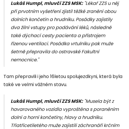
Lukáš Humpl, mluvčí ZZS MSK:
"Lékař ZZS u něj
při prvotním vyšetření zjistil těžké zranění obou
dolních končetin a hrudníku. Posádky zajistily
dva žilní vstupy pro podávání léků, následně
také dýchací cesty pacienta a přístrojem
řízenou ventilaci. Posádka vrtulníku pak muže
šetrně přepravila do ostravské Fakultní
nemocnice."
Tam přepravili i jeho 16letou spolujezdkyni, která byla
také ve velmi vážném stavu.
Lukáš Humpl, mluvčí ZZS MSK:
"
Musela být z
havarovaného vozidla vyproštěna s poraněním
dolní a horní končetiny, hlavy a hrudníku.
Třiatřicetiletého muže zajistili záchranáři krčním