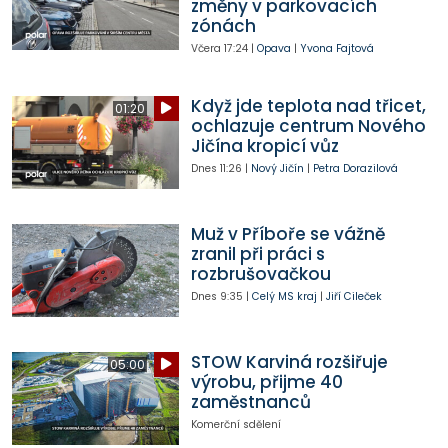
změny v parkovacích
zónách
Včera
17:24
|
Opava
|
Yvona Fajtová
Když jde teplota nad třicet,
01:20
ochlazuje centrum Nového
Jičína kropicí vůz
Dnes
11:26
|
Nový Jičín
|
Petra Dorazilová
Muž v Příboře se vážně
zranil při práci s
rozbrušovačkou
Dnes
9:35
|
Celý MS kraj
|
Jiří Cileček
STOW Karviná rozšiřuje
05:00
výrobu, přijme 40
zaměstnanců
Komerční sdělení