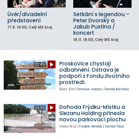
Úvěr/divadelní
Setkání s legendou –
představení
Peter Dvorský a
Jakub Pustina /
17.9.
19:00
, Celý MS kraj
koncert
18.11.
18:00
, Celý MS kraj
Proskovice chystají
02:46
odbahnění. Ostrava je
podpoří z Fondu životního
prostředí.
Dnes
9:14
|
Ostrava-město
|
Tomáš Kořistka
Dohoda Frýdku-Místku a
02:53
Slezanu Holding přinesla
novou parkovací plochu
Včera
16:12
|
Frýdek-Místek
|
Tomáš Tikal