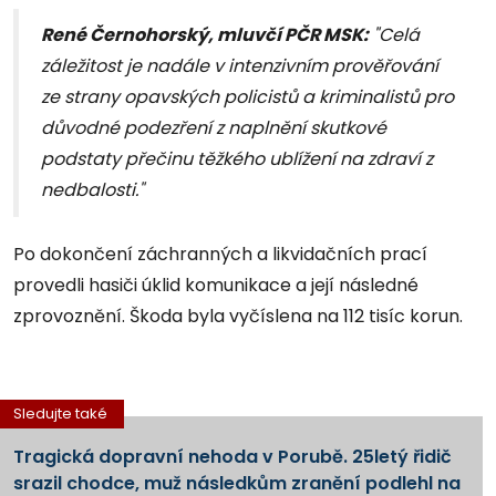
René Černohorský, mluvčí PČR MSK:
"Celá
záležitost je nadále v intenzivním prověřování
ze strany opavských policistů a kriminalistů pro
důvodné podezření z naplnění skutkové
podstaty přečinu těžkého ublížení na zdraví z
nedbalosti."
Po dokončení záchranných a likvidačních prací
provedli hasiči úklid komunikace a její následné
zprovoznění. Škoda byla vyčíslena na 112 tisíc korun.
Sledujte také
Tragická dopravní nehoda v Porubě. 25letý řidič
srazil chodce, muž následkům zranění podlehl na