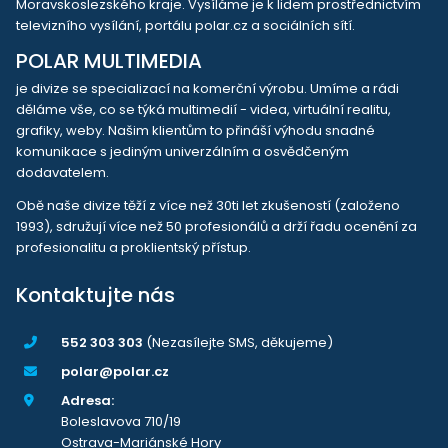
Moravskoslezského kraje. Vysíláme je k lidem prostřednictvím
televizního vysílání, portálu polar.cz a sociálních sítí.
POLAR MULTIMEDIA
je divize se specializací na komerční výrobu. Umíme a rádi
děláme vše, co se týká multimedií - videa, virtuální realitu,
grafiky, weby. Našim klientům to přináší výhodu snadné
komunikace s jediným univerzálním a osvědčeným
dodavatelem.
Obě naše divize těží z více než 30ti let zkušeností (založeno
1993), sdružují více než 50 profesionálů a drží řadu ocenění za
profesionalitu a proklientský přístup.
Kontaktujte nás
552 303 303
(Nezasílejte SMS, děkujeme)
polar@polar.cz
Adresa:
Boleslavova 710/19
Ostrava-Mariánské Hory