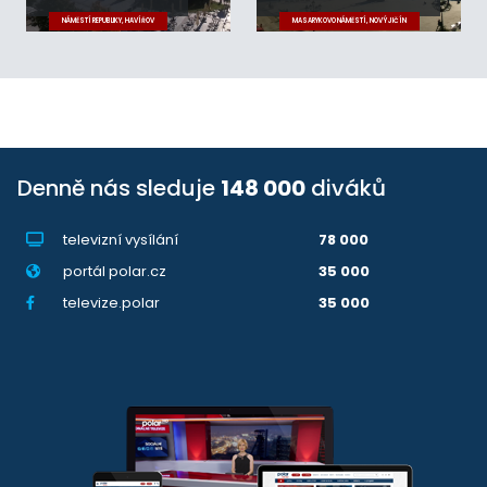
NÁMĚSTÍ REPUBLIKY, HAVÍŘOV
MASARYKOVO NÁMĚSTÍ, NOVÝ JIČÍN
Denně nás sleduje
148 000
diváků
televizní vysílání
78 000
portál polar.cz
35 000
televize.polar
35 000