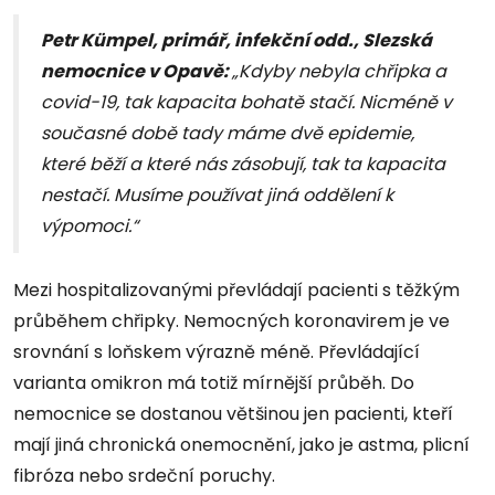
Petr Kümpel, primář, infekční odd., Slezská
nemocnice v Opavě:
„Kdyby nebyla chřipka a
covid-19, tak kapacita bohatě stačí. Nicméně v
současné době tady máme dvě epidemie,
které běží a které nás zásobují, tak ta kapacita
nestačí. Musíme používat jiná oddělení k
výpomoci.“
Mezi hospitalizovanými převládají pacienti s těžkým
průběhem chřipky. Nemocných koronavirem je ve
srovnání s loňskem výrazně méně. Převládající
varianta omikron má totiž mírnější průběh. Do
nemocnice se dostanou většinou jen pacienti, kteří
mají jiná chronická onemocnění, jako je astma, plicní
fibróza nebo srdeční poruchy.