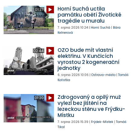
Horní Suchá uctila
01:37
památku obětí Životické
tragédie u muralu
7. srpna 2026
10:24
|
Horní Suchá
|
Bára
Kelnerová
OZO bude mít vlastní
02:44
elektřinu. V Kunčicích
vyrostou 2 kogenerační
jednotky
6. srpna 2026
10:06
|
Ostrava-město
|
Tomáš
Kořistka
Zdrogovaný a opilý muž
01:20
vylezl bez jištění na
lezeckou stěnu ve Frýdku-
Místku
7. srpna 2026
15:39
|
Frýdek-Místek
|
Tomáš
Tikal