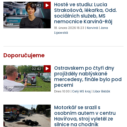
Hosté ve studiu: Lucia
07:42
Strakošová, lékařka, Odd.
sociálních služeb, MS
nemocnice Karviná-Ráj
18. února 2026
16:23
|
Karviná
|
Jana
Lipowská
Doporučujeme
Ostravskem po čtyři dny
02:42
projížděly nablýskané
mercedesy, finále bylo pod
pecemi
Dnes
10:00
|
Celý MS kraj
|
Libor Běčák
Motorkář se srazil s
osobním autem v centru
Havířova, stroj vyletěl ze
silnice na chodník