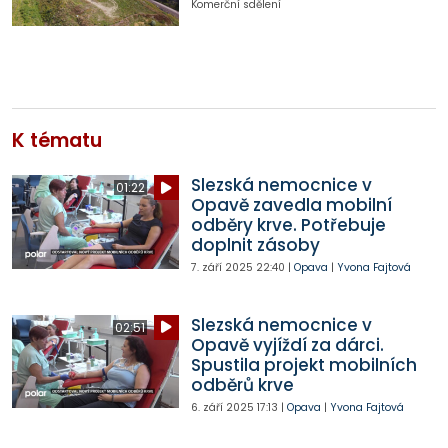
Komerční sdělení
K tématu
Slezská nemocnice v
01:22
Opavě zavedla mobilní
odběry krve. Potřebuje
doplnit zásoby
7. září 2025
22:40
|
Opava
|
Yvona Fajtová
Slezská nemocnice v
02:51
Opavě vyjíždí za dárci.
Spustila projekt mobilních
odběrů krve
6. září 2025
17:13
|
Opava
|
Yvona Fajtová