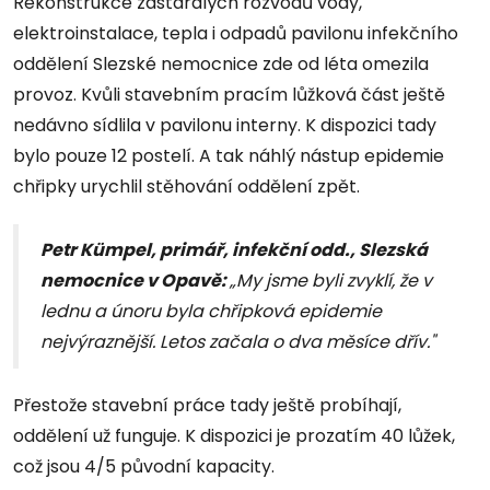
Rekonstrukce zastaralých rozvodů vody,
elektroinstalace, tepla i odpadů pavilonu infekčního
oddělení Slezské nemocnice zde od léta omezila
provoz. Kvůli stavebním pracím lůžková část ještě
nedávno sídlila v pavilonu interny. K dispozici tady
bylo pouze 12 postelí. A tak náhlý nástup epidemie
chřipky urychlil stěhování oddělení zpět.
Petr Kümpel, primář, infekční odd., Slezská
nemocnice v Opavě:
„My jsme byli zvyklí, že v
lednu a únoru byla chřipková epidemie
nejvýraznější. Letos začala o dva měsíce dřív."
Přestože stavební práce tady ještě probíhají,
oddělení už funguje. K dispozici je prozatím 40 lůžek,
což jsou 4/5 původní kapacity.