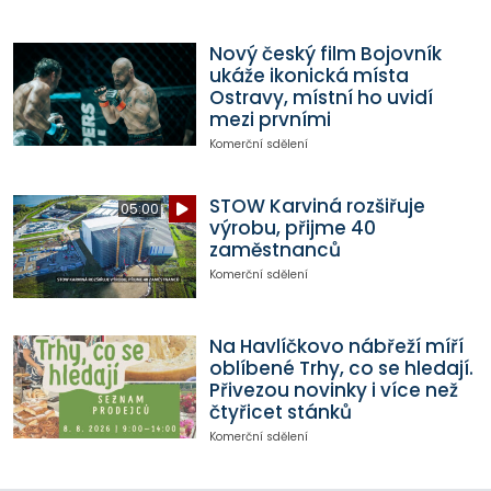
Nový český film Bojovník
ukáže ikonická místa
Ostravy, místní ho uvidí
mezi prvními
Komerční sdělení
STOW Karviná rozšiřuje
05:00
výrobu, přijme 40
zaměstnanců
Komerční sdělení
Na Havlíčkovo nábřeží míří
oblíbené Trhy, co se hledají.
Přivezou novinky i více než
čtyřicet stánků
Komerční sdělení