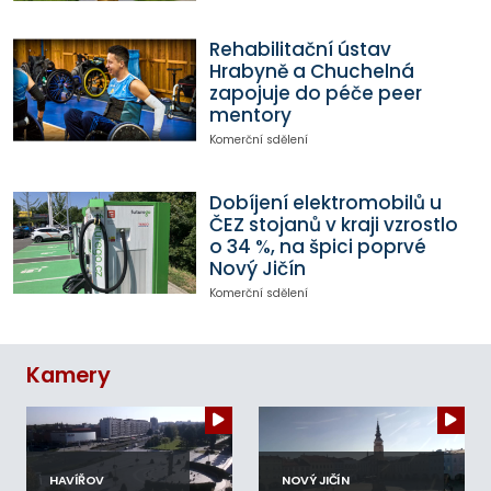
Rehabilitační ústav
Hrabyně a Chuchelná
zapojuje do péče peer
mentory
Komerční sdělení
Dobíjení elektromobilů u
ČEZ stojanů v kraji vzrostlo
o 34 %, na špici poprvé
Nový Jičín
Komerční sdělení
Kamery
HAVÍŘOV
NOVÝ JIČÍN