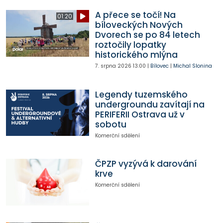
A přece se točí! Na
01:20
bíloveckých Nových
Dvorech se po 84 letech
roztočily lopatky
historického mlýna
7. srpna 2026
13:00
|
Bílovec
|
Michal Slonina
Legendy tuzemského
undergroundu zavítají na
PERIFERII Ostrava už v
sobotu
Komerční sdělení
ČPZP vyzývá k darování
krve
Komerční sdělení