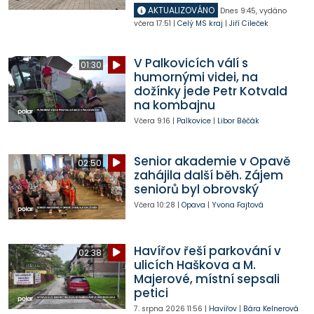
AKTUALIZOVÁNO
Dnes
9:45
,
vydáno
včera
17:51
|
Celý MS kraj
|
Jiří Cileček
V Palkovicích válí s
01:30
humornými videi, na
dožínky jede Petr Kotvald
na kombajnu
Včera
9:16
|
Palkovice
|
Libor Běčák
Senior akademie v Opavě
02:50
zahájila další běh. Zájem
seniorů byl obrovský
Včera
10:28
|
Opava
|
Yvona Fajtová
Havířov řeší parkování v
02:38
ulicích Haškova a M.
Majerové, místní sepsali
petici
7. srpna 2026
11:56
|
Havířov
|
Bára Kelnerová