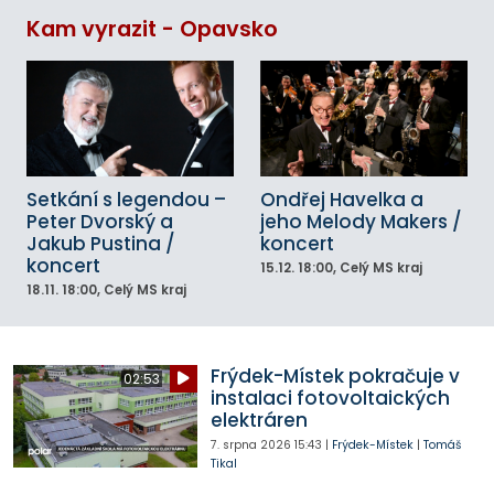
Kam vyrazit - Opavsko
Setkání s legendou –
Ondřej Havelka a
Peter Dvorský a
jeho Melody Makers /
Jakub Pustina /
koncert
koncert
15.12.
18:00
, Celý MS kraj
18.11.
18:00
, Celý MS kraj
Frýdek-Místek pokračuje v
02:53
instalaci fotovoltaických
elektráren
7. srpna 2026
15:43
|
Frýdek-Místek
|
Tomáš
Tikal