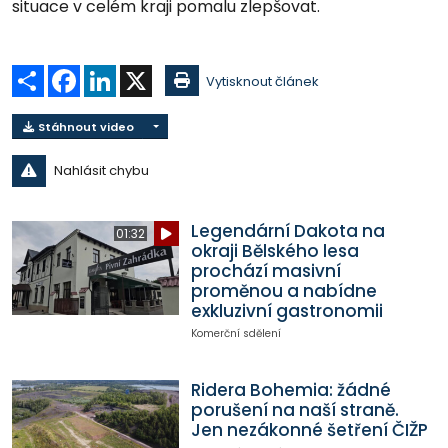
situace v celém kraji pomalu zlepšovat.
Sdílet
Facebook
LinkedIn
X
Vytisknout článek
Stáhnout video
Nahlásit chybu
Legendární Dakota na
01:32
okraji Bělského lesa
prochází masivní
proměnou a nabídne
exkluzivní gastronomii
Komerční sdělení
Ridera Bohemia: žádné
porušení na naší straně.
Jen nezákonné šetření ČIŽP