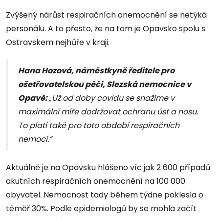
Zvýšený nárůst respiračních onemocnění se netýká
personálu. A to přesto, že na tom je Opavsko spolu s
Ostravskem nejhůře v kraji.
Hana Hozová, náměstkyně ředitele pro
ošetřovatelskou péči, Slezská nemocnice v
Opavě:
„Už od doby covidu se snažíme v
maximální míře dodržovat ochranu úst a nosu.
To platí také pro toto období respiračních
nemocí.“
Aktuálně je na Opavsku hlášeno víc jak 2 600 případů
akutních respiračních onemocnění na 100 000
obyvatel. Nemocnost tady během týdne poklesla o
téměř 30%. Podle epidemiologů by se mohla začít