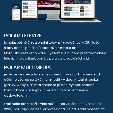
POLAR TELEVIZE
je nejúspěšnější regionální televizní společnost v ČR. Naše
štáby denně přinášejí reportáže z měst a obcí
Moravskoslezského kraje. Vysíláme je k lidem prostřednictvím
televizního vysílání, portálu polar.cz a sociálních sítí.
POLAR MULTIMEDIA
je divize se specializací na komerční výrobu. Umíme a rádi
děláme vše, co se týká multimedií - videa, virtuální realitu,
grafiky, weby. Našim klientům to přináší výhodu snadné
komunikace s jediným univerzálním a osvědčeným
dodavatelem.
Obě naše divize těží z více než 30ti let zkušeností (založeno
1993), sdružují více než 50 profesionálů a drží řadu ocenění za