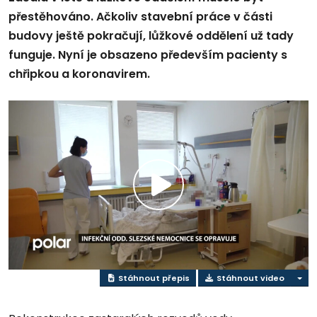
přestěhováno. Ačkoliv stavební práce v části
budovy ještě pokračují, lůžkové oddělení už tady
funguje. Nyní je obsazeno především pacienty s
chřipkou a koronavirem.
Přehrát
video
Stáhnout přepis
Stáhnout video