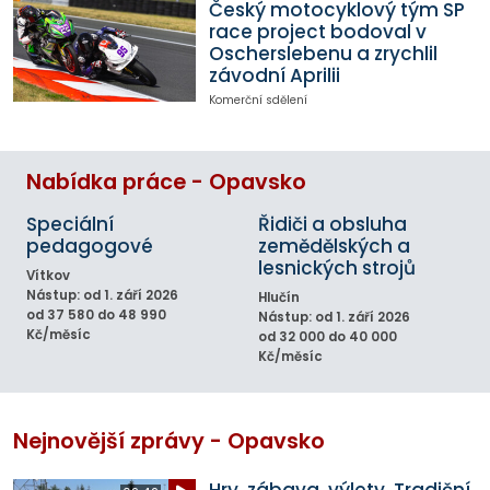
Český motocyklový tým SP
race project bodoval v
Oscherslebenu a zrychlil
závodní Aprilii
Komerční sdělení
Nabídka práce - Opavsko
Speciální
Řidiči a obsluha
pedagogové
zemědělských a
lesnických strojů
Vítkov
Nástup: od 1. září 2026
Hlučín
od 37 580 do 48 990
Nástup: od 1. září 2026
Kč/měsíc
od 32 000 do 40 000
Kč/měsíc
Nejnovější zprávy - Opavsko
Hry, zábava, výlety. Tradiční