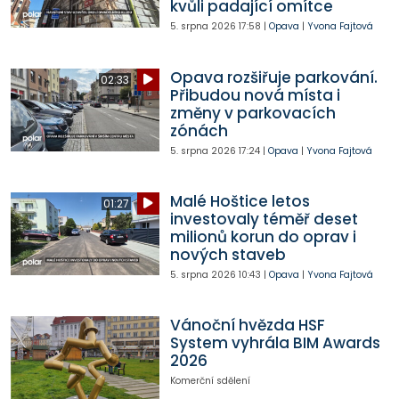
kvůli padající omítce
5. srpna 2026
17:58
|
Opava
|
Yvona Fajtová
Opava rozšiřuje parkování.
02:33
Přibudou nová místa i
změny v parkovacích
zónách
5. srpna 2026
17:24
|
Opava
|
Yvona Fajtová
Malé Hoštice letos
01:27
investovaly téměř deset
milionů korun do oprav i
nových staveb
5. srpna 2026
10:43
|
Opava
|
Yvona Fajtová
Vánoční hvězda HSF
System vyhrála BIM Awards
2026
Komerční sdělení