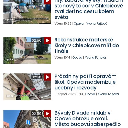
02:42
stanový tábor v Chlebičově
zval děti na cestu kolem
světa
Včera
10:36
|
Opava
|
Yvona Fajtová
Rekonstrukce mateřské
02:50
školy v Chlebičově míří do
finále
Včera
10:14
|
Opava
|
Yvona Fajtová
Prázdniny patří opravám
02:56
škol. Opava modernizuje
učebny i rozvody
5. srpna 2026
18:13
|
Opava
|
Yvona Fajtová
Bývalý Divadelní klub v
02:59
Opavě ohrožuje okolí.
Město budovu zabezpečilo