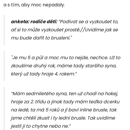
a s tím, aby moc nepadaly.
anketa: rodiče dětí:
“Podívat se a vyzkoušet to,
ať si to může vyzkoušet prostě.//Uvidíme jak se
mu bude dařit to bruslení."
"Je mu 5 a půl a moc mu to nejde, nechce. Už to
zkoušíme druhý rok, máme tady staršího syna,
který už tady hraje 4. rokem.”
“Mám sedmiletého syna, ten už chodí na hokej,
hraje za 2. třídu a jinak tady mám teďka dcerku
na ledě, ta má 5 roků a jí baví inline brusle, tak
jsme chtěli zkusit i ty lední brusle. Tak uvidíme
jestli ji to chytne nebo ne.”