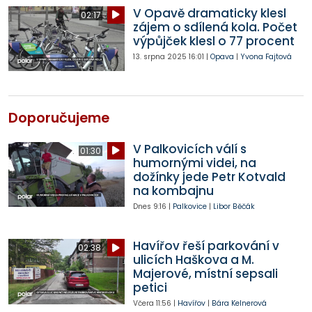
V Opavě dramaticky klesl
02:17
zájem o sdílená kola. Počet
výpůjček klesl o 77 procent
13. srpna 2025
16:01
|
Opava
|
Yvona Fajtová
Doporučujeme
V Palkovicích válí s
01:30
humornými videi, na
dožínky jede Petr Kotvald
na kombajnu
Dnes
9:16
|
Palkovice
|
Libor Běčák
Havířov řeší parkování v
02:38
ulicích Haškova a M.
Majerové, místní sepsali
petici
Včera
11:56
|
Havířov
|
Bára Kelnerová