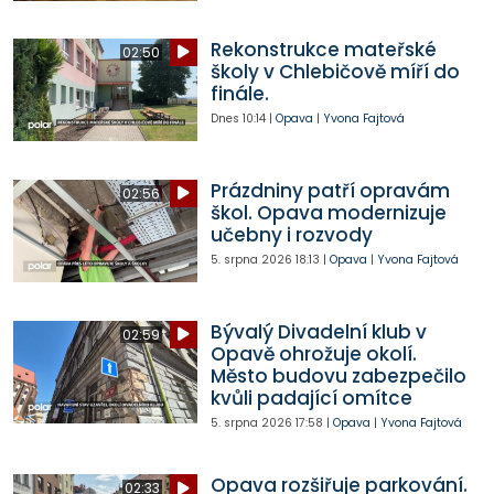
Rekonstrukce mateřské
02:50
školy v Chlebičově míří do
finále.
Dnes
10:14
|
Opava
|
Yvona Fajtová
Prázdniny patří opravám
02:56
škol. Opava modernizuje
učebny i rozvody
5. srpna 2026
18:13
|
Opava
|
Yvona Fajtová
Bývalý Divadelní klub v
02:59
Opavě ohrožuje okolí.
Město budovu zabezpečilo
kvůli padající omítce
5. srpna 2026
17:58
|
Opava
|
Yvona Fajtová
Opava rozšiřuje parkování.
02:33