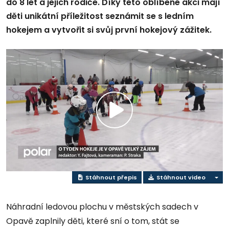
do 8 let a jejich rodiče. Díky této oblíbené akci mají
děti unikátní příležitost seznámit se s ledním
hokejem a vytvořit si svůj první hokejový zážitek.
Přehrát
video
Stáhnout přepis
Stáhnout video
Náhradní ledovou plochu v městských sadech v
Opavě zaplnily děti, které sní o tom, stát se