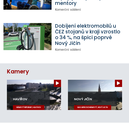
mentory
Komerční sdělení
Dobíjení elektromobilů u
ČEZ stojanů v kraji vzrostlo
o 34 %, na špici poprvé
Nový Jičín
Komerční sdělení
Kamery
HAVÍŘOV
NOVÝ JIČÍN
NÁMĚSTÍ REPUBLIKY, HAVÍŘOV
MASARYKOVO NÁMĚSTÍ, NOVÝ JIČÍN