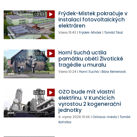
Frýdek-Místek pokračuje v
02:53
instalaci fotovoltaických
elektráren
Včera
15:43
|
Frýdek-Místek
|
Tomáš Tikal
Horní Suchá uctila
01:37
památku obětí Životické
tragédie u muralu
Včera
10:24
|
Horní Suchá
|
Bára Kelnerová
OZO bude mít vlastní
02:44
elektřinu. V Kunčicích
vyrostou 2 kogenerační
jednotky
6. srpna 2026
10:06
|
Ostrava-město
|
Tomáš
Kořistka