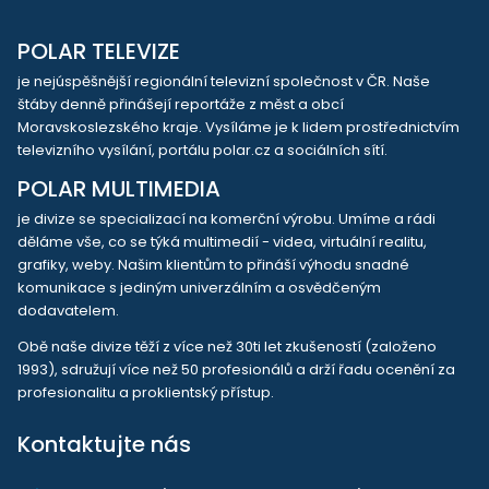
POLAR TELEVIZE
je nejúspěšnější regionální televizní společnost v ČR. Naše
štáby denně přinášejí reportáže z měst a obcí
Moravskoslezského kraje. Vysíláme je k lidem prostřednictvím
televizního vysílání, portálu polar.cz a sociálních sítí.
POLAR MULTIMEDIA
je divize se specializací na komerční výrobu. Umíme a rádi
děláme vše, co se týká multimedií - videa, virtuální realitu,
grafiky, weby. Našim klientům to přináší výhodu snadné
komunikace s jediným univerzálním a osvědčeným
dodavatelem.
Obě naše divize těží z více než 30ti let zkušeností (založeno
1993), sdružují více než 50 profesionálů a drží řadu ocenění za
profesionalitu a proklientský přístup.
Kontaktujte nás