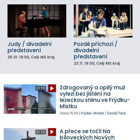
Judy / divadelní
Pozdě příchozí /
představení
divadelní
představení
25.10.
19:00
, Celý MS kraj
23.11.
19:00
, Celý MS kraj
Zdrogovaný a opilý muž
01:20
vylezl bez jištění na
lezeckou stěnu ve Frýdku-
Místku
Včera
15:39
|
Frýdek-Místek
|
Tomáš Tikal
A přece se točí! Na
01:20
bíloveckých Nových