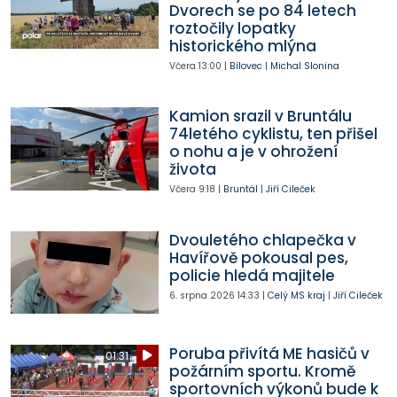
Dvorech se po 84 letech
roztočily lopatky
historického mlýna
Včera
13:00
|
Bílovec
|
Michal Slonina
Kamion srazil v Bruntálu
74letého cyklistu, ten přišel
o nohu a je v ohrožení
života
Včera
9:18
|
Bruntál
|
Jiří Cileček
Dvouletého chlapečka v
Havířově pokousal pes,
policie hledá majitele
6. srpna 2026
14:33
|
Celý MS kraj
|
Jiří Cileček
Poruba přivítá ME hasičů v
01:31
požárním sportu. Kromě
sportovních výkonů bude k