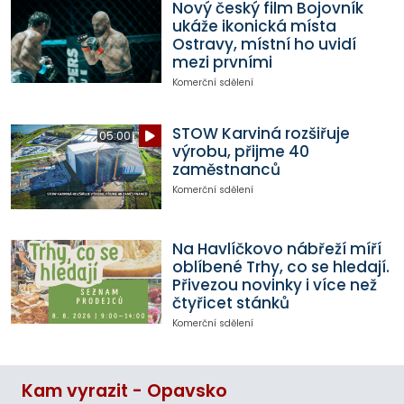
Nový český film Bojovník
ukáže ikonická místa
Ostravy, místní ho uvidí
mezi prvními
Komerční sdělení
STOW Karviná rozšiřuje
05:00
výrobu, přijme 40
zaměstnanců
Komerční sdělení
Na Havlíčkovo nábřeží míří
oblíbené Trhy, co se hledají.
Přivezou novinky i více než
čtyřicet stánků
Komerční sdělení
Kam vyrazit - Opavsko