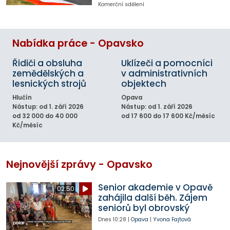
Komerční sdělení
Nabídka práce - Opavsko
Řidiči a obsluha
Uklízeči a pomocníci
zemědělských a
v administrativních
lesnických strojů
objektech
Hlučín
Opava
Nástup: od 1. září 2026
Nástup: od 1. září 2026
od 32 000 do 40 000
od 17 600 do 17 600 Kč/měsíc
Kč/měsíc
Nejnovější zprávy - Opavsko
Senior akademie v Opavě
02:50
zahájila další běh. Zájem
seniorů byl obrovský
Dnes
10:28
|
Opava
|
Yvona Fajtová