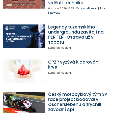
vidění i technika
6. srpna 2026
15:43
|
Ostrava-Poruba
|
Jana
Lipowská
Legendy tuzemského
undergroundu zavítají na
PERIFERII Ostrava už v
sobotu
Komerční sdělení
ČPZP vyzývá k darování
krve
Komerční sdělení
Český motocyklový tým SP
race project bodoval v
Oscherslebenu a zrychlil
závodní Aprilii