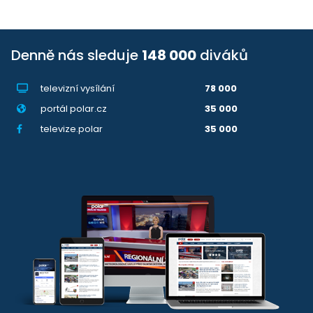
Denně nás sleduje
148 000
diváků
televizní vysílání
78 000
portál polar.cz
35 000
televize.polar
35 000