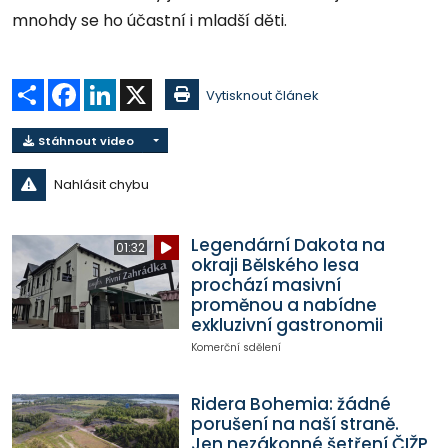
mnohdy se ho účastní i mladší děti.
Sdílet
Facebook
LinkedIn
X
Vytisknout článek
Stáhnout video
Nahlásit chybu
Legendární Dakota na
01:32
okraji Bělského lesa
prochází masivní
proměnou a nabídne
exkluzivní gastronomii
Komerční sdělení
Ridera Bohemia: žádné
porušení na naší straně.
Jen nezákonné šetření ČIŽP