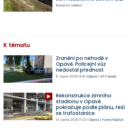
Komerční sdělení
K tématu
Zranění po nehodě v
Opavě. Policejní vůz
nedostal přednost
8. srpna 2025
13:18
|
Opava
|
Jiří Cileček
Rekonstrukce zimního
02:29
stadionu v Opavě
pokračuje podle plánu, řeší
se trafostanice
13. srpna 2025
17:23
|
Opava
|
Yvona Fajtová