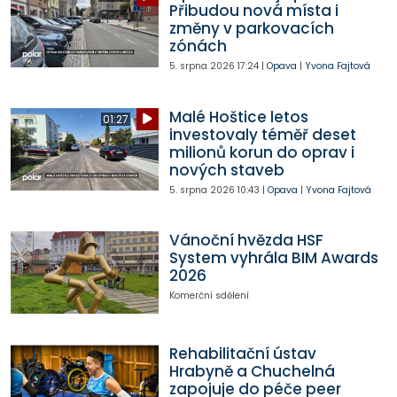
Přibudou nová místa i
změny v parkovacích
zónách
5. srpna 2026
17:24
|
Opava
|
Yvona Fajtová
Malé Hoštice letos
01:27
investovaly téměř deset
milionů korun do oprav i
nových staveb
5. srpna 2026
10:43
|
Opava
|
Yvona Fajtová
Vánoční hvězda HSF
System vyhrála BIM Awards
2026
Komerční sdělení
Rehabilitační ústav
Hrabyně a Chuchelná
zapojuje do péče peer