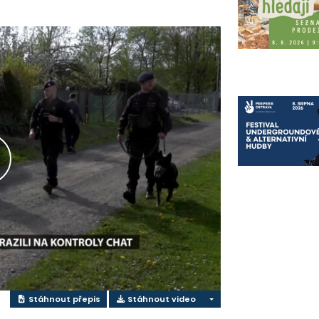
řehrát
ideo
Stáhnout přepis
Stáhnout video