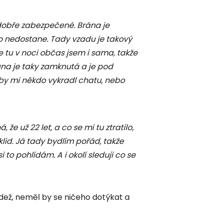
obře zabezpečené. Brána je
o nedostane. Tady vzadu je takový
 že tu v noci občas jsem i sama, takže
na je taky zamknutá a je pod
 by mi někdo vykradl chatu, nebo
že už 22 let, a co se mi tu ztratilo,
 klid. Já tady bydlím pořád, takže
 to pohlídám. A i okolí sleduji co se
ádež, neměl by se ničeho dotýkat a