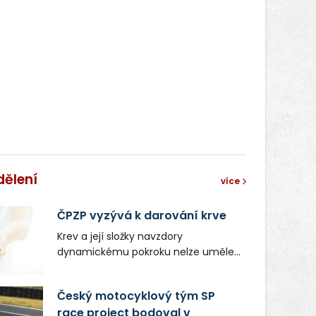
dělení
více
ČPZP vyzývá k darování krve
Krev a její složky navzdory
dynamickému pokroku nelze uměle
vyrobit. Zdravotnictví se tudíž bez
ochoty lidí darovat tuto
Český motocyklový tým SP
nenahraditelnou tělní tekutinu
race project bodoval v
neobejde. Naléhavá potřeba doplnit