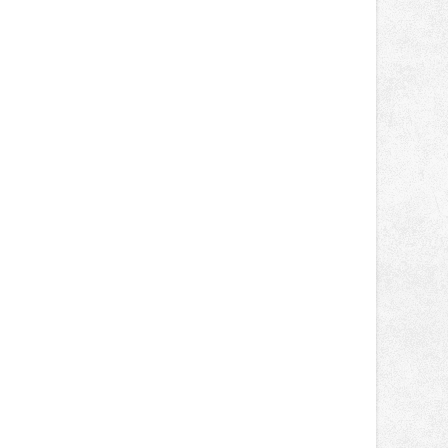
rozsáhlých staveb, ale také u
menších projektů, které formují
podobu veřejného prostoru. Autorem
celé koncepce Vánoční hvězdy je
Jakub Stoupenec z HSF System.