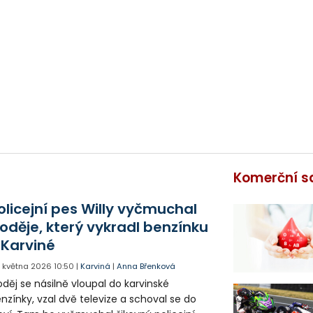
Komerční s
olicejní pes Willy vyčmuchal
loděje, který vykradl benzínku
 Karviné
. května 2026
10:50
|
Karviná
|
Anna Břenková
oděj se násilně vloupal do karvinské
nzínky, vzal dvě televize a schoval se do