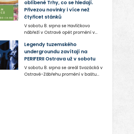
oblíbené Trhy, co se hledají.
Přivezou novinky i více než
čtyřicet stánků
V sobotu 8. srpna se Havlíčkovo
nábřeží v Ostravě opět promění v
místo plné vůní, chutí a poctivých
Legendy tuzemského
lokálních výrobků. Trhy, co se hledají
undergroundu zavítají na
tentokrát nabídnou více než čtyřicet
PERIFERII Ostrava už v sobotu
pečlivě vybraných stánků s kvalitní
gastronomií, farmářskými produkty,
V sobotu 8. srpna se areál Svazácká v
designem i řemeslnou tvorbou.
Ostravě-Zábřehu promění v baštu
Návštěvníci se mohou těšit nejen na
undergroundové a alternativní
oblíbené stálice, ale také na řadu
hudby. Uskuteční se zde totiž první
novinek, které v Ostravě běžně
ročník festivalu PERIFERIE Ostrava.
nepotkají.
Brány areálu se otevřou půlhodinu po
poledni, na příchozí čekají koncerty,
autorská čtení a rozhovory.
Vstupenky v ceně 450 Kč jsou v
prodeji.