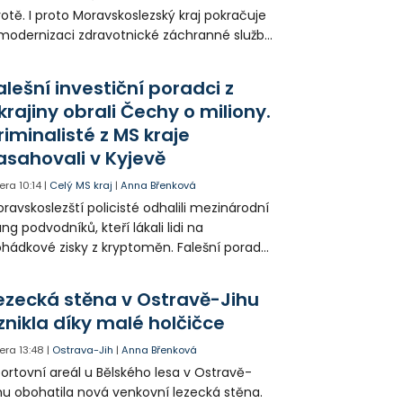
votě. I proto Moravskoslezský kraj pokračuje
modernizaci zdravotnické záchranné služby
do provozu nyní zamířilo 14 nových sanitek
bavených nejmodernější technikou.
alešní investiční poradci z
krajiny obrali Čechy o miliony.
riminalisté z MS kraje
asahovali v Kyjevě
era
10:14
|
Celý MS kraj
|
Anna Břenková
ravskoslezští policisté odhalili mezinárodní
ng podvodníků, kteří lákali lidi na
hádkové zisky z kryptoměn. Falešní poradci
lámanou češtinou volali obětem z
rajinského call centra a připravili Čechy o
ezecká stěna v Ostravě-Jihu
sítky až stovky milionů korun. Na padesátce
znikla díky malé holčičce
movních prohlídek v Kyjevě se podíleli i
ští vyšetřovatelé.
era
13:48
|
Ostrava-Jih
|
Anna Břenková
ortovní areál u Bělského lesa v Ostravě-
hu obohatila nová venkovní lezecká stěna.