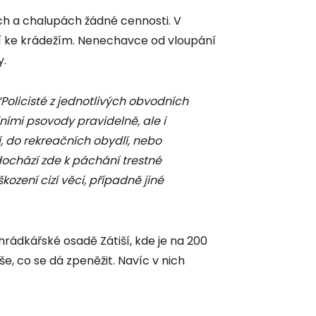
ch a chalupách žádné cennosti. V
í ke krádežím. Nenechavce od vloupání
y.
“Policisté z jednotlivých obvodních
ními psovody pravidelně, ale i
 do rekreačních obydlí, nebo
dochází zde k páchání trestné
kození cizí věci, případně jiné
ádkářské osadě Zátiší, kde je na 200
še, co se dá zpeněžit. Navíc v nich