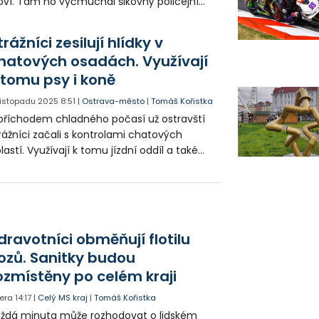
oví. Tam ho vyčmuchal šikovný policejní
s Willy. 33letý zloděj je známá firma a může
t do vězení až na dva roky.
trážníci zesilují hlídky v
hatových osadách. Využívají
 tomu psy i koně
 listopadu 2025
8:51
|
Ostrava-město
|
Tomáš Kořistka
příchodem chladného počasí už ostravští
rážníci začali s kontrolami chatových
lastí. Využívají k tomu jízdní oddíl a také
nology se svými svěřenci. Opuštěné chaty
ou totiž oblíbeným terčem zlodějů.
dravotníci obměňují flotilu
ozů. Sanitky budou
ozmístěny po celém kraji
era
14:17
|
Celý MS kraj
|
Tomáš Kořistka
ždá minuta může rozhodovat o lidském