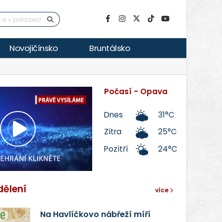
Novojičínsko
Bruntálsko
Počasí - Opava
Dnes
31°C
Zítra
25°C
Přehrát
Pozítří
24°C
video
dělení
více
Na Havlíčkovo nábřeží míří