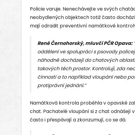
Policie varuje. Nenechávejte ve svých chatá
neobydlených objektech totiž často docház
mají odradit preventivní namátkové kontrol
René Černohorský, mluvčí PČR Opava:
oddělení ve spolupráci s psovody policej
náhodně docházejí do chatových oblastí,
takových těch prostor. Kontrolují, zda ne
činnosti a to například vloupání nebo poš
protiprávní jednání.”
Namátková kontrola proběhla v opavské zahr
chat. Pachatelé vloupání si z chat odnášejí v
často i přespávají a zkonzumují, co se dá.