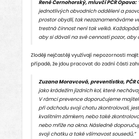
René Černohorský, mluvčí PČR Opava:
“
jednotlivých obvodních oddělení a psovo
prostor obydlí, tak nezaznamenáváme větš
trestná činnost není tak velká. Každopá
aby si dávali na své cennosti pozor, aby 
Zloději nejčastěji využívají nepozornosti majit
případě, že jdou pracovat do zadní části zah
Zuzana Moravcová, preventistka, PČR
jako krádežím jízdních kol, které necháva
V rámci prevence doporučujeme majitelů
při odchodu svoji chatu zkontrolovali, je
kvalitním zámkem, nebo také zkontrolova
nebo mříže na okna. Následně doporučuj
svoji chatku a také všímavost sousedů.”