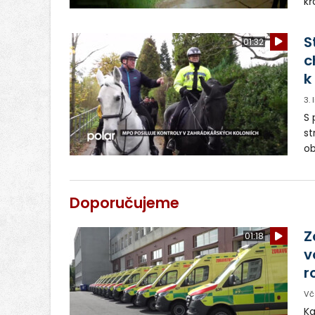
kř
pe
jí
S
01:32
c
k
3.
S 
st
ob
ky
js
Doporučujeme
Z
01:18
v
r
Vč
Ka