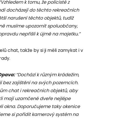
Vzhledem k tomu, že policisté z
di docházejí do těchto rekreačních
í narušení těchto objektů, tudíž
dně musíme upozornit spoluobčany,
opravdu nepřišli k újmě na majetku.”
elů chat, takže by si ji měli zamykat i v
rady.
 Opava:
“Dochází k různým krádežim,
jí bez zajištění na svých pozemcích.
m chat i rekreačních objektů, aby
stli mají uzamčené dveře nejlépe
li okna. Doporučujeme taky okenice
eme si pořídit kamerový systém na