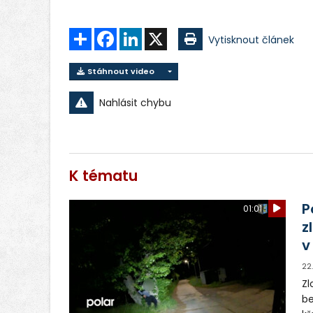
Sdílet
Facebook
LinkedIn
X
Vytisknout článek
Stáhnout video
Nahlásit chybu
K tématu
P
01:01
z
v
22
Zl
be