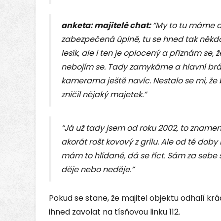
anketa: majitelé chat:
“My to tu máme d
zabezpečená úplně, tu se hned tak někd
lesík, ale i ten je oplocený a přiznám se,
nebojím se. Tady zamykáme a hlavní brá
kamerama ještě navíc. Nestalo se mi, že
zničil nějaký majetek.”
“Já už tady jsem od roku 2002, to znamená, 
akorát rošt kovový z grilu. Ale od té doby
mám to hlídané, dá se říct. Sám za sebe si
děje nebo neděje.”
Pokud se stane, že majitel objektu odhalí kr
ihned zavolat na tísňovou linku 112.