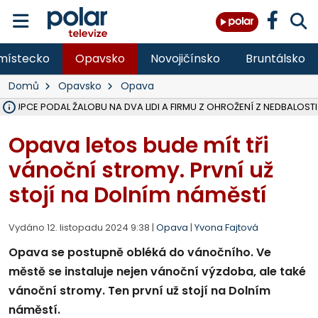
místecko
Opavsko
Novojičínsko
Bruntálsko
Domů
Opavsko
Opava
ÁSTUPCE PODAL ŽALOBU NA DVA LIDI A FIRMU Z OHROŽENÍ Z NEDBALOSTI
NA SLEZSKÉ HARTĚ PŘIBYLO SINIC, VODA MÁ HORŠÍ KVALITU, HYGIENI
NA BÍLOVECKÝCH NOVÝCH DVORECH SE PO 84 LETECH ROZTOČILY L
KARVINSKÉ MOŘE ZÍSKÁ NOVÉ GASTRO ZÁZEMÍ S VYHLÍDKOVOU TER
REKONSTRUKCE MATEŘSKÉ ŠKOLY V CHLEBIČOVĚ MÍŘÍ DO FINÁLE, VÍ
CYKLISTU (74) SRAZIL V BRUNTÁLU KAMION, JE V OHROŽENÍ ŽIVOTA,
POLICIE HLEDÁ PŘÍPADNÉ SVĚDKY, KTEŘÍ POMŮŽOU OBJASNIT PRŮ
MS KRAJ DOKONČIL OPRAVU SILNICE MEZI VRBNEM A HEŘMANOVICEM
SMVAK NABÍZÍ V DOBĚ SUCHA VODU OBCÍM A FIRMÁM, CISTERNY JE
F-M POKRAČUJE V INSTALACI FOTOVOLTAICKÝCH ELEKTRÁREN, REP
SENIOR AKADEMIE V OPAVĚ ZAHÁJILA DALŠÍ BĚH, REPORTÁŽ NA POL
PLANETÁRIUM V OSTRAVĚ CHYSTÁ POZOROVÁNÍ ČÁSTEČNÉHO ZATMĚ
OPRAVA ULIC V HAVÍŘOVĚ UKONČÍ NELEGÁLNÍ PARKOVÁNÍ VE VNI
V HAVÍŘOVĚ SE TĚŽCE ZRANIL MOTORKÁŘ PO SRÁŽCE S AUTEM, INF
TRAGICKÁ SRÁŽKA VLAKU S KAMIONEM V DOLNÍ LUTYNI Z LEDNA 
Opava letos bude mít tři
vánoční stromy. První už
stojí na Dolním náměstí
Vydáno 12. listopadu 2024 9:38 |
Opava
|
Yvona Fajtová
Opava se postupně obléká do vánočního. Ve
městě se instaluje nejen vánoční výzdoba, ale také
vánoční stromy. Ten první už stojí na Dolním
náměstí.