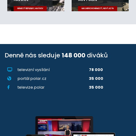
NÁMĚSTÍ REPUBLIKY, HAVÍŘOV
MASARYKOVO NÁMĚSTÍ, NOVÝ JIČÍN
Denně nás sleduje
148 000
diváků
televizní vysílání
78 000
portál polar.cz
35 000
televize.polar
35 000