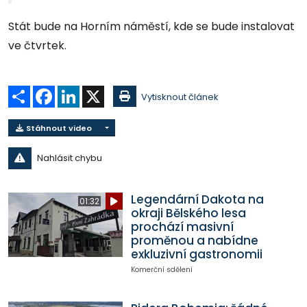
Stát bude na Horním náměstí, kde se bude instalovat
ve čtvrtek.
Sdílet
Facebook
LinkedIn
X
Vytisknout článek
Stáhnout video
Nahlásit chybu
Legendární Dakota na
01:32
okraji Bělského lesa
prochází masivní
proměnou a nabídne
exkluzivní gastronomii
Komerční sdělení