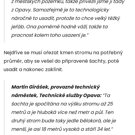
z městských pozemků, takže přivezli jsme ji tady
z Opavy. Samozřejmě je to technologicky
náročné to usadit, protože to chce velký těžký
jeřáb. Ona poměrně hodně váží, takže ta
pracnost kolem toho usazení je.”
Nejdříve se musí ořezat kmen stromu na potřebný
průměr, aby se vešel do připravené šachty, poté
usadit a nakonec zaklínit.
Martin Girášek, provozně technický
náměstek, Technické služby Opava:
“Ta
šachta je spočítána na výšku stromu až 25
metrů a je hluboká více než metr a půl. Ten
druhý strom bude taky jedle bělokorá, ale je
menší, je asi 18 metrů vysoká a stáří 34 let.”