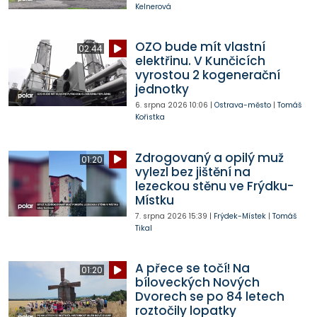
Kelnerová
OZO bude mít vlastní
02:44
elektřinu. V Kunčicích
vyrostou 2 kogenerační
jednotky
6. srpna 2026
10:06
|
Ostrava-město
|
Tomáš
Kořistka
Zdrogovaný a opilý muž
01:20
vylezl bez jištění na
lezeckou stěnu ve Frýdku-
Místku
7. srpna 2026
15:39
|
Frýdek-Místek
|
Tomáš
Tikal
A přece se točí! Na
01:20
bíloveckých Nových
Dvorech se po 84 letech
roztočily lopatky