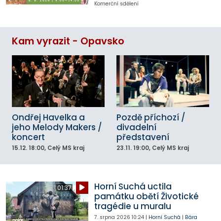
Komerční sdělení
Kam vyrazit - Opavsko
Ondřej Havelka a
Pozdě příchozí /
jeho Melody Makers /
divadelní
koncert
představení
15.12.
18:00
, Celý MS kraj
23.11.
19:00
, Celý MS kraj
Horní Suchá uctila
01:37
památku obětí Životické
tragédie u muralu
7. srpna 2026
10:24
|
Horní Suchá
|
Bára