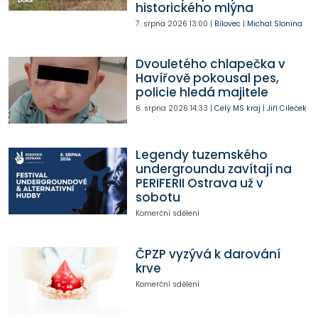
historického mlýna
7. srpna 2026
13:00
|
Bílovec
|
Michal Slonina
Dvouletého chlapečka v
Havířově pokousal pes,
policie hledá majitele
6. srpna 2026
14:33
|
Celý MS kraj
|
Jiří Cileček
Legendy tuzemského
undergroundu zavítají na
PERIFERII Ostrava už v
sobotu
Komerční sdělení
ČPZP vyzývá k darování
krve
Komerční sdělení