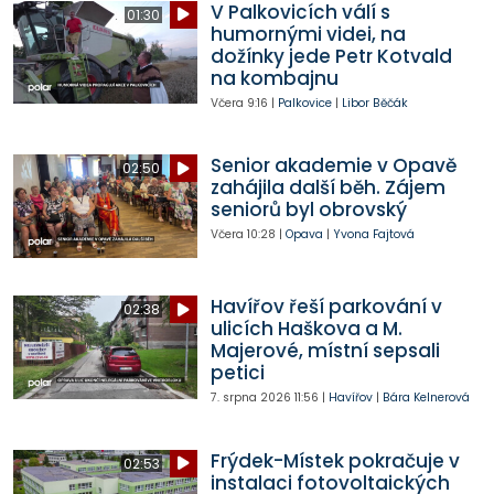
V Palkovicích válí s
01:30
humornými videi, na
dožínky jede Petr Kotvald
na kombajnu
Včera
9:16
|
Palkovice
|
Libor Běčák
Senior akademie v Opavě
02:50
zahájila další běh. Zájem
seniorů byl obrovský
Včera
10:28
|
Opava
|
Yvona Fajtová
Havířov řeší parkování v
02:38
ulicích Haškova a M.
Majerové, místní sepsali
petici
7. srpna 2026
11:56
|
Havířov
|
Bára Kelnerová
Frýdek-Místek pokračuje v
02:53
instalaci fotovoltaických