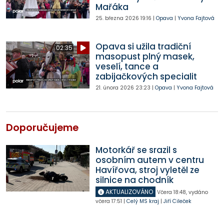
Mařáka
25. března 2026
19:16
|
Opava
|
Yvona Fajtová
Opava si užila tradiční
02:35
masopust plný masek,
veselí, tance a
zabijačkových specialit
21. února 2026
23:23
|
Opava
|
Yvona Fajtová
Doporučujeme
Motorkář se srazil s
osobním autem v centru
Havířova, stroj vyletěl ze
silnice na chodník
AKTUALIZOVÁNO
Včera
18:48
,
vydáno
včera
17:51
|
Celý MS kraj
|
Jiří Cileček