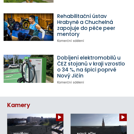
Rehabilitační ústav
Hrabyně a Chuchelná
zapojuje do péče peer
mentory
Komerční sdělení
Dobíjení elektromobilů u
ČEZ stojanů v kraji vzrostlo
o 34 %, na špici poprvé
Nový Jičín
Komerční sdělení
Kamery
HAVÍŘOV
NOVÝ JIČÍN