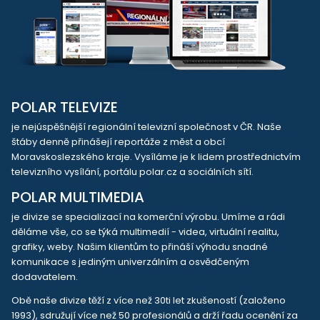
POLAR TELEVIZE
je nejúspěšnější regionální televizní společnost v ČR. Naše
štáby denně přinášejí reportáže z měst a obcí
Moravskoslezského kraje. Vysíláme je k lidem prostřednictvím
televizního vysílání, portálu polar.cz a sociálních sítí.
POLAR MULTIMEDIA
je divize se specializací na komerční výrobu. Umíme a rádi
děláme vše, co se týká multimedií - videa, virtuální realitu,
grafiky, weby. Našim klientům to přináší výhodu snadné
komunikace s jediným univerzálním a osvědčeným
dodavatelem.
Obě naše divize těží z více než 30ti let zkušeností (založeno
1993), sdružují více než 50 profesionálů a drží řadu ocenění za