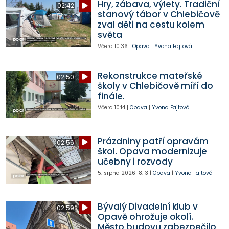
Hry, zábava, výlety. Tradiční
02:42
stanový tábor v Chlebičově
zval děti na cestu kolem
světa
Včera
10:36
|
Opava
|
Yvona Fajtová
Rekonstrukce mateřské
02:50
školy v Chlebičově míří do
finále.
Včera
10:14
|
Opava
|
Yvona Fajtová
Prázdniny patří opravám
02:56
škol. Opava modernizuje
učebny i rozvody
5. srpna 2026
18:13
|
Opava
|
Yvona Fajtová
Bývalý Divadelní klub v
02:59
Opavě ohrožuje okolí.
Město budovu zabezpečilo