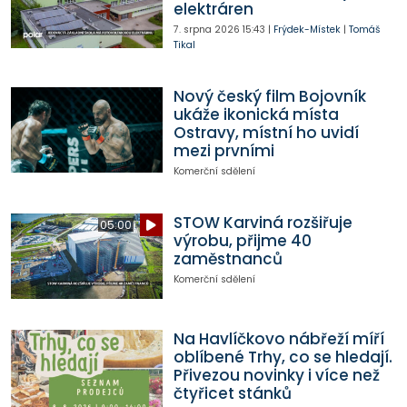
elektráren
7. srpna 2026
15:43
|
Frýdek-Místek
|
Tomáš
Tikal
Nový český film Bojovník
ukáže ikonická místa
Ostravy, místní ho uvidí
mezi prvními
Komerční sdělení
STOW Karviná rozšiřuje
05:00
výrobu, přijme 40
zaměstnanců
Komerční sdělení
Na Havlíčkovo nábřeží míří
oblíbené Trhy, co se hledají.
Přivezou novinky i více než
čtyřicet stánků