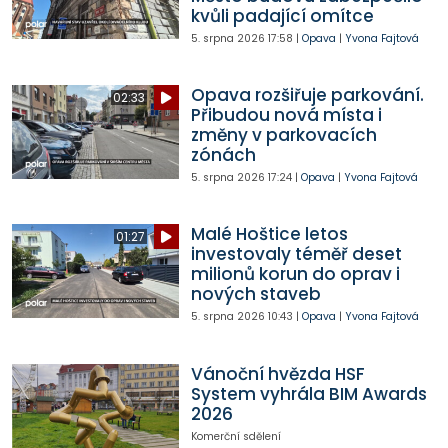
kvůli padající omítce
5. srpna 2026
17:58
|
Opava
|
Yvona Fajtová
Opava rozšiřuje parkování.
02:33
Přibudou nová místa i
změny v parkovacích
zónách
5. srpna 2026
17:24
|
Opava
|
Yvona Fajtová
Malé Hoštice letos
01:27
investovaly téměř deset
milionů korun do oprav i
nových staveb
5. srpna 2026
10:43
|
Opava
|
Yvona Fajtová
Vánoční hvězda HSF
System vyhrála BIM Awards
2026
Komerční sdělení