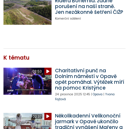
Ridera Bohemia: žádné
porušení na naší straně.
Jen nezákonné šetření ČIŽP
Komerční sdělení
K tématu
Charitativní punč na
02:53
Dolním náměstí v Opavě
opět pomáhal. Výtěžek míří
na pomoc Kristýnce
24. prosince 2025
12:45
|
Opava
|
Yvona
Fajtová
Několikadenní Velikonoční
02:37
jarmark v Opavě ukončilo
tradiční vynášení Mařeny a