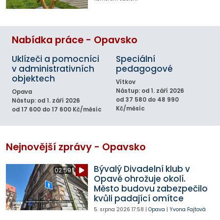
Nabídka práce - Opavsko
Uklízeči a pomocníci
Speciální
v administrativních
pedagogové
objektech
Vítkov
Nástup: od 1. září 2026
Opava
od 37 580 do 48 990
Nástup: od 1. září 2026
Kč/měsíc
od 17 600 do 17 600 Kč/měsíc
Nejnovější zprávy - Opavsko
Bývalý Divadelní klub v
02:59
Opavě ohrožuje okolí.
Město budovu zabezpečilo
kvůli padající omítce
5. srpna 2026
17:58
|
Opava
|
Yvona Fajtová