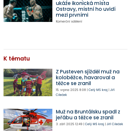
ukáže ikonická místa
Ostravy, místní ho uvidí
mezi prvními
Komerční sdělení
K tématu
Z Pusteven sjížděl muž na
koloběžce, havaroval a
těžce se zranil
15. srpna 2025
8:08
|
Celý MS kraj
|
Jiří
Cileček
Muž na Bruntálsku spadl z
jeřábu a těžce se zranil
3. září 2025
12:49
|
Celý MS kraj
|
Jiří Cileček