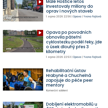
Malé Hoštice letos
03:13
investovaly miliony do
oprav i nových staveb
1. srpna 2026
22:56
|
Opava
|
Yvona Fajtová
Opava po povodních
03:19
obnovila páteřní
cyklostezku podél řeky, jde
o úsek dlouhý přes 3
kilometry
1. srpna 2026
22:53
|
Opava
|
Yvona Fajtová
Rehabilitační ústav
Hrabyně a Chuchelná
zapojuje do péče peer
mentory
Komerční sdělení
Dobíjení elektromobilů u