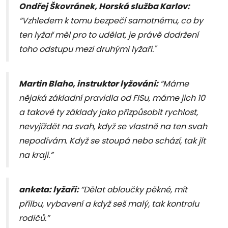
Ondřej Škovránek, Horská služba Karlov:
“Vzhledem k tomu bezpečí samotnému, co by
ten lyžař měl pro to udělat, je právě dodržení
toho odstupu mezi druhými lyžaři."
Martin Blaho, instruktor lyžování:
“Máme
nějaká základní pravidla od FISu, máme jich 10
a takové ty základy jako přizpůsobit rychlost,
nevyjíždět na svah, když se vlastně na ten svah
nepodívám. Když se stoupá nebo schází, tak jít
na kraji.”
anketa: lyžaři:
“Dělat obloučky pěkné, mít
přilbu, vybavení a když seš malý, tak kontrolu
rodičů.”