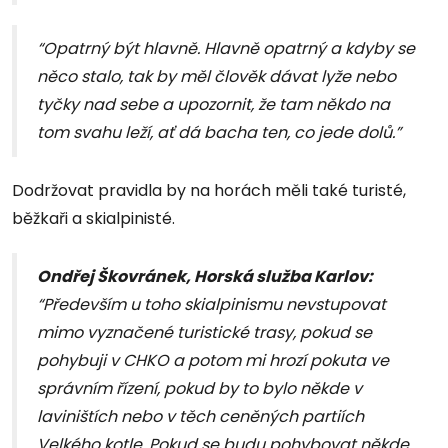
“Opatrný být hlavně. Hlavně opatrný a kdyby se
něco stalo, tak by měl člověk dávat lyže nebo
tyčky nad sebe a upozornit, že tam někdo na
tom svahu leží, ať dá bacha ten, co jede dolů.”
Dodržovat pravidla by na horách měli také turisté,
běžkaři a skialpinisté.
Ondřej Škovránek, Horská služba Karlov:
“Především u toho skialpinismu nevstupovat
mimo vyznačené turistické trasy, pokud se
pohybuji v CHKO a potom mi hrozí pokuta ve
správním řízení, pokud by to bylo někde v
laviništích nebo v těch ceněných partiích
Velkého kotle. Pokud se budu pohybovat někde