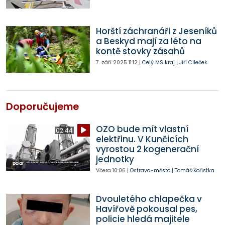
Horští záchranáři z Jeseníků
a Beskyd mají za léto na
kontě stovky zásahů
7. září 2025
11:12
|
Celý MS kraj
|
Jiří Cileček
Doporučujeme
OZO bude mít vlastní
02:44
elektřinu. V Kunčicích
vyrostou 2 kogenerační
jednotky
Včera
10:06
|
Ostrava-město
|
Tomáš Kořistka
Dvouletého chlapečka v
Havířově pokousal pes,
policie hledá majitele