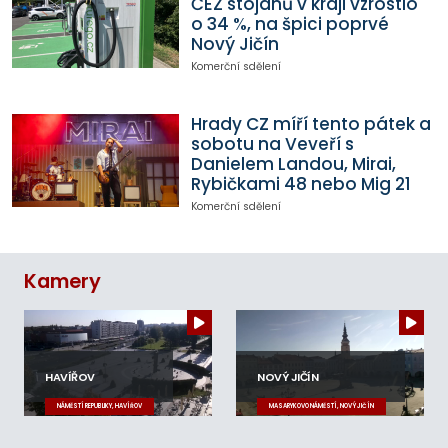
ČEZ stojanů v kraji vzrostlo
o 34 %, na špici poprvé
Nový Jičín
Komerční sdělení
Hrady CZ míří tento pátek a
sobotu na Veveří s
Danielem Landou, Mirai,
Rybičkami 48 nebo Mig 21
Komerční sdělení
Kamery
HAVÍŘOV
NOVÝ JIČÍN
NÁMĚSTÍ REPUBLIKY, HAVÍŘOV
MASARYKOVO NÁMĚSTÍ, NOVÝ JIČÍN