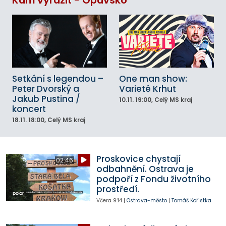
Kam vyrazit - Opavsko
Setkání s legendou –
One man show:
Peter Dvorský a
Varieté Krhut
Jakub Pustina /
10.11.
19:00
, Celý MS kraj
koncert
18.11.
18:00
, Celý MS kraj
Proskovice chystají
02:46
odbahnění. Ostrava je
podpoří z Fondu životního
prostředí.
Včera
9:14
|
Ostrava-město
|
Tomáš Kořistka