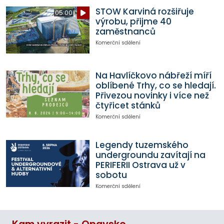
STOW Karviná rozšiřuje
05:00
výrobu, přijme 40
zaměstnanců
Komerční sdělení
Na Havlíčkovo nábřeží míří
oblíbené Trhy, co se hledají.
Přivezou novinky i více než
čtyřicet stánků
Komerční sdělení
Legendy tuzemského
undergroundu zavítají na
PERIFERII Ostrava už v
sobotu
Komerční sdělení