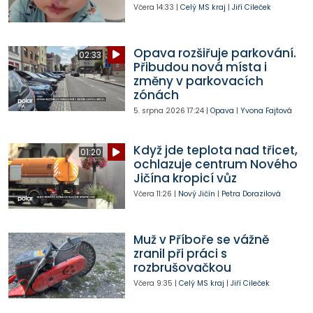
Včera
14:33
|
Celý MS kraj
|
Jiří Cileček
Opava rozšiřuje parkování.
02:33
Přibudou nová místa i
změny v parkovacích
zónách
5. srpna 2026
17:24
|
Opava
|
Yvona Fajtová
Když jde teplota nad třicet,
01:20
ochlazuje centrum Nového
Jičína kropicí vůz
Včera
11:26
|
Nový Jičín
|
Petra Dorazilová
Muž v Příboře se vážně
zranil při práci s
rozbrušovačkou
Včera
9:35
|
Celý MS kraj
|
Jiří Cileček