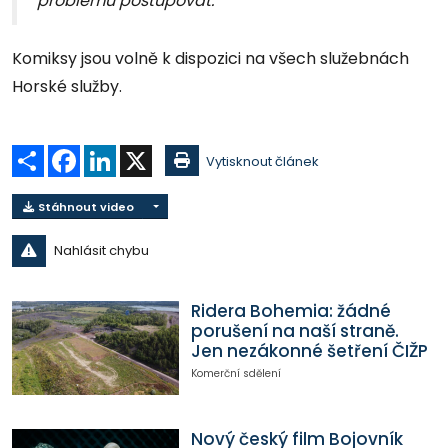
problému postupovat.”
Komiksy jsou volně k dispozici na všech služebnách
Horské služby.
Sdílet
Facebook
LinkedIn
X
Vytisknout článek
Stáhnout video
Nahlásit chybu
Ridera Bohemia: žádné
porušení na naší straně.
Jen nezákonné šetření ČIŽP
Komerční sdělení
Nový český film Bojovník