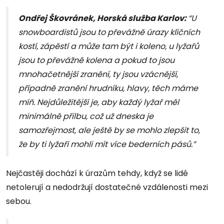
Ondřej Škovránek, Horská služba Karlov:
“U
snowboardistů jsou to převážně úrazy klíčních
kostí, zápěstí a může tam být i koleno, u lyžařů
jsou to převážně kolena a pokud to jsou
mnohačetnější zranění, ty jsou vzácnější,
případně zranění hrudníku, hlavy, těch máme
míň. Nejdůležitější je, aby každý lyžař měl
minimálně přilbu, což už dneska je
samozřejmost, ale ještě by se mohlo zlepšit to,
že by ti lyžaři mohli mít více bederních pásů.”
Nejčastěji dochází k úrazům tehdy, když se lidé
netolerují a nedodržují dostatečné vzdálenosti mezi
sebou.