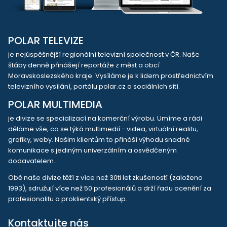
POLAR TELEVIZE
je nejúspěšnější regionální televizní společnost v ČR. Naše
štáby denně přinášejí reportáže z měst a obcí
Moravskoslezského kraje. Vysíláme je k lidem prostřednictvím
televizního vysílání, portálu polar.cz a sociálních sítí.
POLAR MULTIMEDIA
je divize se specializací na komerční výrobu. Umíme a rádi
děláme vše, co se týká multimedií - videa, virtuální realitu,
grafiky, weby. Našim klientům to přináší výhodu snadné
komunikace s jediným univerzálním a osvědčeným
dodavatelem.
Obě naše divize těží z více než 30ti let zkušeností (založeno
1993), sdružují více než 50 profesionálů a drží řadu ocenění za
profesionalitu a proklientský přístup.
Kontaktujte nás