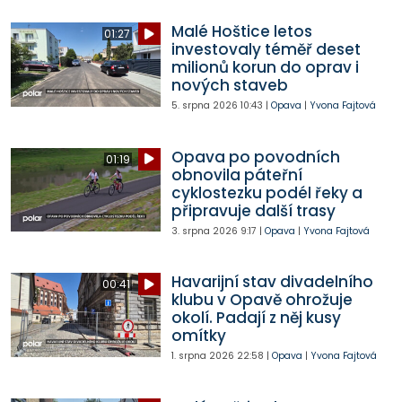
Malé Hoštice letos
01:27
investovaly téměř deset
milionů korun do oprav i
nových staveb
5. srpna 2026
10:43
|
Opava
|
Yvona Fajtová
Opava po povodních
01:19
obnovila páteřní
cyklostezku podél řeky a
připravuje další trasy
3. srpna 2026
9:17
|
Opava
|
Yvona Fajtová
Havarijní stav divadelního
00:41
klubu v Opavě ohrožuje
okolí. Padají z něj kusy
omítky
1. srpna 2026
22:58
|
Opava
|
Yvona Fajtová