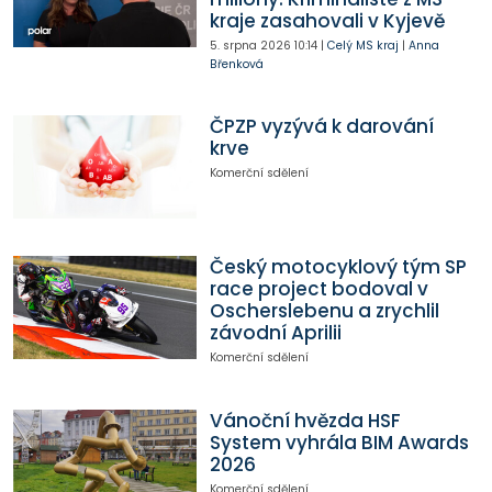
kraje zasahovali v Kyjevě
5. srpna 2026
10:14
|
Celý MS kraj
|
Anna
Břenková
ČPZP vyzývá k darování
krve
Komerční sdělení
Český motocyklový tým SP
race project bodoval v
Oscherslebenu a zrychlil
závodní Aprilii
Komerční sdělení
Vánoční hvězda HSF
System vyhrála BIM Awards
2026
Komerční sdělení