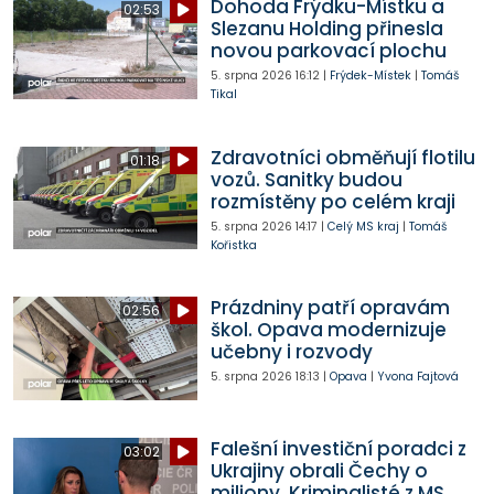
Dohoda Frýdku-Místku a
02:53
Slezanu Holding přinesla
novou parkovací plochu
5. srpna 2026
16:12
|
Frýdek-Místek
|
Tomáš
Tikal
Zdravotníci obměňují flotilu
01:18
vozů. Sanitky budou
rozmístěny po celém kraji
5. srpna 2026
14:17
|
Celý MS kraj
|
Tomáš
Kořistka
Prázdniny patří opravám
02:56
škol. Opava modernizuje
učebny i rozvody
5. srpna 2026
18:13
|
Opava
|
Yvona Fajtová
Falešní investiční poradci z
03:02
Ukrajiny obrali Čechy o
miliony. Kriminalisté z MS