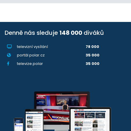
Denně nás sleduje
148 000
diváků
televizní vysílání
78 000
portál polar.cz
35 000
televize.polar
35 000