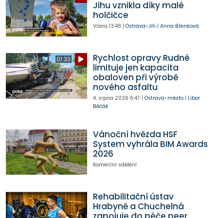
Jihu vznikla díky malé
holčičce
Včera
13:48
|
Ostrava-Jih
|
Anna Břenková
Rychlost opravy Rudné
01:33
limituje jen kapacita
obaloven při výrobě
nového asfaltu
4. srpna 2026
6:47
|
Ostrava-město
|
Libor
Běčák
Vánoční hvězda HSF
System vyhrála BIM Awards
2026
Komerční sdělení
Rehabilitační ústav
Hrabyně a Chuchelná
zapojuje do péče peer