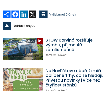
Sdílet
Facebook
LinkedIn
X
Vytisknout článek
Nahlásit chybu
STOW Karviná rozšiřuje
05:00
výrobu, přijme 40
zaměstnanců
Komerční sdělení
Na Havlíčkovo nábřeží míří
oblíbené Trhy, co se hledají.
Přivezou novinky i více než
čtyřicet stánků
Komerční sdělení