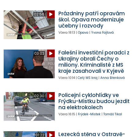
Prázdniny patří opravám
02:56
škol. Opava modernizuje
učebny i rozvody
Včera
18:13
|
Opava
|
Yvona Fajtová
Falešní investiční poradci z
03:02
Ukrajiny obrali Čechy o
miliony. Kriminalisté z MS
kraje zasahovali v Kyjevě
Včera
10:14
|
Celý MS kraj
|
Anna Břenková
Policejní cyklohlídky ve
02:30
Frýdku-Místku budou jezdit
na elektrokolech
Včera
16:15
|
Frýdek-Místek
|
Tomáš Tikal
Lezecká stěna v Ostravě-
01:22