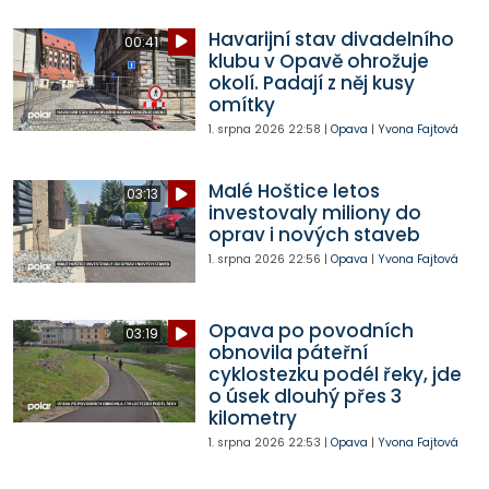
Havarijní stav divadelního
00:41
klubu v Opavě ohrožuje
okolí. Padají z něj kusy
omítky
1. srpna 2026
22:58
|
Opava
|
Yvona Fajtová
Malé Hoštice letos
03:13
investovaly miliony do
oprav i nových staveb
1. srpna 2026
22:56
|
Opava
|
Yvona Fajtová
Opava po povodních
03:19
obnovila páteřní
cyklostezku podél řeky, jde
o úsek dlouhý přes 3
kilometry
1. srpna 2026
22:53
|
Opava
|
Yvona Fajtová