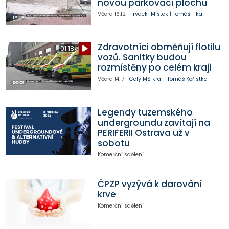
novou parkovací plochu
Včera
16:12
|
Frýdek-Místek
|
Tomáš Tikal
Zdravotníci obměňují flotilu
01:18
vozů. Sanitky budou
rozmístěny po celém kraji
Včera
14:17
|
Celý MS kraj
|
Tomáš Kořistka
Legendy tuzemského
undergroundu zavítají na
PERIFERII Ostrava už v
sobotu
Komerční sdělení
ČPZP vyzývá k darování
krve
Komerční sdělení