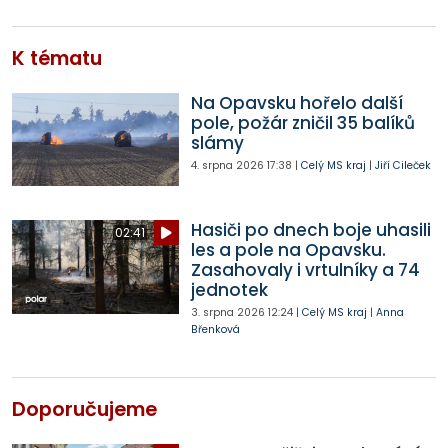
K tématu
Na Opavsku hořelo další
pole, požár zničil 35 balíků
slámy
4. srpna 2026
17:38
|
Celý MS kraj
|
Jiří Cileček
Hasiči po dnech boje uhasili
02:41
les a pole na Opavsku.
Zasahovaly i vrtulníky a 74
jednotek
3. srpna 2026
12:24
|
Celý MS kraj
|
Anna
Břenková
Doporučujeme