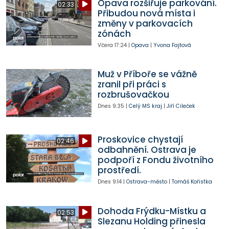
Opava rozšiřuje parkování.
02:33
Přibudou nová místa i
změny v parkovacích
zónách
Včera
17:24
|
Opava
|
Yvona Fajtová
Muž v Příboře se vážně
zranil při práci s
rozbrušovačkou
Dnes
9:35
|
Celý MS kraj
|
Jiří Cileček
Proskovice chystají
02:46
odbahnění. Ostrava je
podpoří z Fondu životního
prostředí.
Dnes
9:14
|
Ostrava-město
|
Tomáš Kořistka
Dohoda Frýdku-Místku a
02:53
Slezanu Holding přinesla