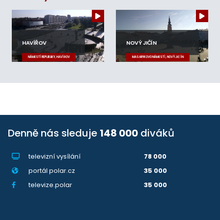
HAVÍŘOV
NOVÝ JIČÍN
NÁMĚSTÍ REPUBLIKY, HAVÍŘOV
MASARYKOVO NÁMĚSTÍ, NOVÝ JIČÍN
Denně nás sleduje
148 000
diváků
televizní vysílání
78 000
portál polar.cz
35 000
televize.polar
35 000