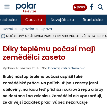
místecko
Opavsko
Novojičínsko
Bruntálsko
Domů
Opavsko
Opava
VOLNOČASOVÝ AREÁL RIVKA PARK ZA 62 MILIONŮ, OTEVŘE SE 14. SRPNA
V KARVINÉ KANDIDUJE DO PODZIMNÍCH VOLEB 8 STRAN, HNUTÍ A KO
ÚOHS DAL ZÁTORU POKUTU 100 000 ZA CHYBY V ZAKÁZCE NA OBN
AREÁL LODIČEK V KARVINÉ SE PŘIPRAVUJE NA VELKOU REKONSTRUKC
KARVINÁ ZNÁ BUDOUCÍ PODOBU AREÁLU LODIČKY V PARKU BOŽEN
MORAVSKOSLEZŠTÍ POLICISTÉ ODHALILI MEZINÁRODNÍ GANG PODVO
LÁKALI LIDI NA ZISKY Z KRYPTOMĚN, INFO A VIDEO NA POLAR.CZ
MINISTESTVO ŽIVOTNÍHO PROSTŘEDÍ PŘEVZALO VYŠETŘOVÁNÍ KAU
A ROZHODLO, ŽE VINÍK ZA ŠKODY PO ZAVEZENÍ TUNAMI ODPADU NE
MUŽ V PŘÍBOŘE SE VÁŽNĚ ZRANIL PŘI PRÁCI S ROZBRUŠOVAČKOU, I
SLEZSKÁ OSTRAVA PŘIPRAVUJE PROJEKTOVOU DOKUMENTACI PRO 
FRÝDEK-MÍSTEK DOKONČIL STAVBU VOLNOČASOVÉHO AREÁLU NA RIVI
HNUTÍ ANO V HAVÍŘOVĚ NEZAŘADÍ HEJTMANA JOSEFA BĚLICU NA V
MS KRAJ VYBUDUJE ZA 40 MILIONŮ V JABLUNKOVĚ NOVÝ MOST PŘES O
FOTBALISTA LAURI LAINE SE VRACÍ Z BANÍKU OSTRAVA NA PŮL ROK
Díky teplému počasí mají
zemědělci zaseto
Vydáno 17. března 2014 11:35 |
Opava
|
Katka Geryková
Brzký nástup teplého počasí uspíšil také
zemědělské práce. Na polích už jsou zasety jarní
obiloviny, na řadu teď přichází cukrová řepa a brzy
se dostane i na zeleninu. Zemědělci ale upozorňují,
že dřívější začátek prací vůbec nezaručuje