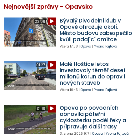
Nejnovější zprávy - Opavsko
Bývalý Divadelní klub v
02:59
Opavě ohrožuje okolí.
Město budovu zabezpečilo
kvůli padající omítce
Včera
17:58
|
Opava
|
Yvona Fajtová
Malé Hoštice letos
01:27
investovaly téměř deset
milionů korun do oprav i
nových staveb
Včera
10:43
|
Opava
|
Yvona Fajtová
Opava po povodních
01:19
obnovila páteřní
cyklostezku podél řeky a
připravuje další trasy
3. srpna 2026
9:17
|
Opava
|
Yvona Fajtová