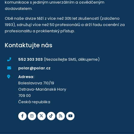
komunikace s jediným univerzálním a osvědčeným
dodavatelem.
Obě naše divize těží z více než 30ti let zkušeností (založeno
1993), sdružují více než 50 profesionálů a drží řadu ocenění za
profesionalitu a proklientský přístup.
Kontaktujte nás
552 303 303
(Nezasílejte SMS, děkujeme)
polar@polar.cz
Adresa:
Boleslavova 710/19
Ostrava-Mariánské Hory
709 00
Česká republika