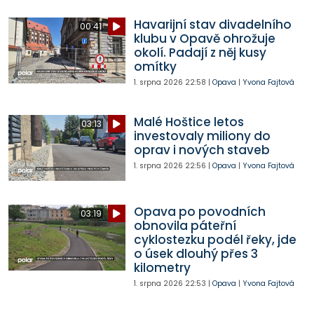
Havarijní stav divadelního
00:41
klubu v Opavě ohrožuje
okolí. Padají z něj kusy
omítky
1. srpna 2026
22:58
|
Opava
|
Yvona Fajtová
Malé Hoštice letos
03:13
investovaly miliony do
oprav i nových staveb
1. srpna 2026
22:56
|
Opava
|
Yvona Fajtová
Opava po povodních
03:19
obnovila páteřní
cyklostezku podél řeky, jde
o úsek dlouhý přes 3
kilometry
1. srpna 2026
22:53
|
Opava
|
Yvona Fajtová