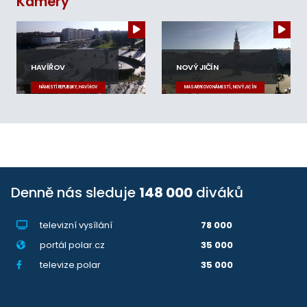
Kamery
HAVÍŘOV
NOVÝ JIČÍN
NÁMĚSTÍ REPUBLIKY, HAVÍŘOV
MASARYKOVO NÁMĚSTÍ, NOVÝ JIČÍN
Denně nás sleduje
148 000
diváků
televizní vysílání
78 000
portál polar.cz
35 000
televize.polar
35 000