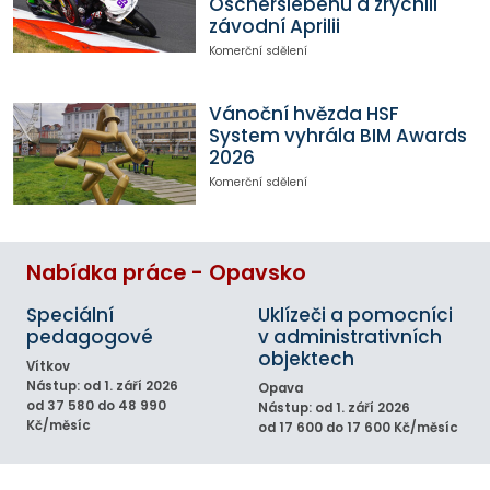
Oscherslebenu a zrychlil
závodní Aprilii
Komerční sdělení
Vánoční hvězda HSF
System vyhrála BIM Awards
2026
Komerční sdělení
Nabídka práce - Opavsko
Speciální
Uklízeči a pomocníci
pedagogové
v administrativních
objektech
Vítkov
Nástup: od 1. září 2026
Opava
od 37 580 do 48 990
Nástup: od 1. září 2026
Kč/měsíc
od 17 600 do 17 600 Kč/měsíc