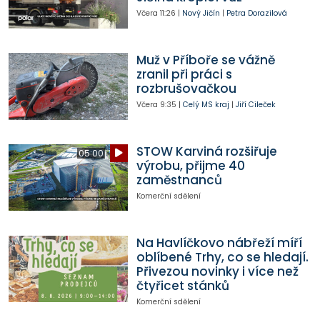
Včera
11:26
|
Nový Jičín
|
Petra Dorazilová
Muž v Příboře se vážně
zranil při práci s
rozbrušovačkou
Včera
9:35
|
Celý MS kraj
|
Jiří Cileček
STOW Karviná rozšiřuje
05:00
výrobu, přijme 40
zaměstnanců
Komerční sdělení
Na Havlíčkovo nábřeží míří
oblíbené Trhy, co se hledají.
Přivezou novinky i více než
čtyřicet stánků
Komerční sdělení