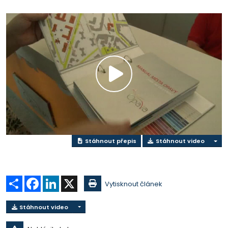
Přehrát
video
Stáhnout přepis
Stáhnout video
Sdílet
Facebook
LinkedIn
X
Vytisknout článek
Stáhnout video