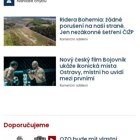
Nahlásit chybu
Ridera Bohemia: žádné
porušení na naší straně.
Jen nezákonné šetření ČIŽP
Komerční sdělení
Nový český film Bojovník
ukáže ikonická místa
Ostravy, místní ho uvidí
mezi prvními
Komerční sdělení
Doporučujeme
OZO bude mít vlastní
02:44