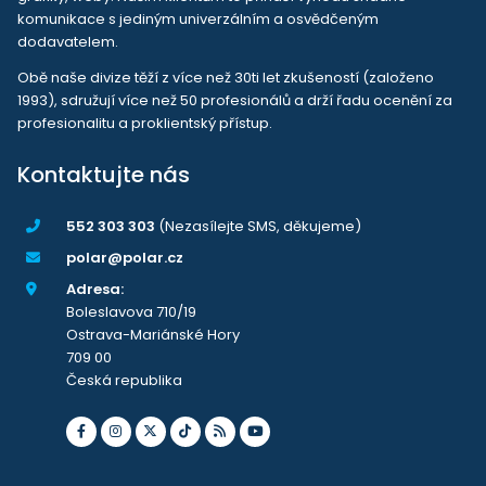
komunikace s jediným univerzálním a osvědčeným
dodavatelem.
Obě naše divize těží z více než 30ti let zkušeností (založeno
1993), sdružují více než 50 profesionálů a drží řadu ocenění za
profesionalitu a proklientský přístup.
Kontaktujte nás
552 303 303
(Nezasílejte SMS, děkujeme)
polar@polar.cz
Adresa:
Boleslavova 710/19
Ostrava-Mariánské Hory
709 00
Česká republika