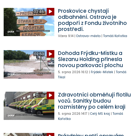
Proskovice chystají
02:46
odbahnění. Ostrava je
podpoří z Fondu životního
prostředí.
Včera
9:14
|
Ostrava-město
|
Tomáš Kořistka
Dohoda Frýdku-Místku a
02:53
Slezanu Holding přinesla
novou parkovací plochu
5. srpna 2026
16:12
|
Frýdek-Místek
|
Tomáš
Tikal
Zdravotníci obměňují flotilu
01:18
vozů. Sanitky budou
rozmístěny po celém kraji
5. srpna 2026
14:17
|
Celý MS kraj
|
Tomáš
Kořistka
Prázdniny patří opravám