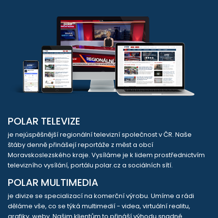
POLAR TELEVIZE
je nejúspěšnější regionální televizní společnost v ČR. Naše
štáby denně přinášejí reportáže z měst a obcí
Moravskoslezského kraje. Vysíláme je k lidem prostřednictvím
televizního vysílání, portálu polar.cz a sociálních sítí.
POLAR MULTIMEDIA
je divize se specializací na komerční výrobu. Umíme a rádi
děláme vše, co se týká multimedií - videa, virtuální realitu,
grafiky, weby. Našim klientům to přináší výhodu snadné