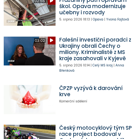
02:56
škol. Opava modernizuje
učebny i rozvody
5. srpna 2026
18:13
|
Opava
|
Yvona Fajtová
Falešní investiční poradci z
03:02
Ukrajiny obrali Čechy o
miliony. Kriminalisté z MS
kraje zasahovali v Kyjevě
5. srpna 2026
10:14
|
Celý MS kraj
|
Anna
Břenková
ČPZP vyzývá k darování
krve
Komerční sdělení
Český motocyklový tým SP
race project bodoval v