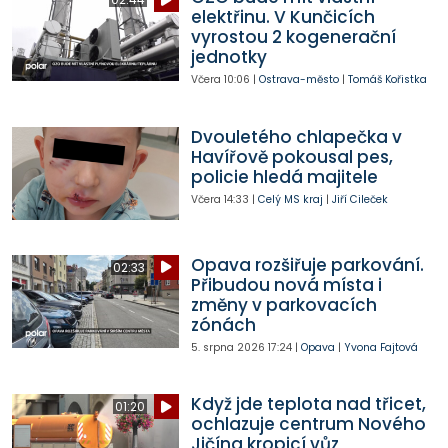
elektřinu. V Kunčicích
vyrostou 2 kogenerační
jednotky
Včera
10:06
|
Ostrava-město
|
Tomáš Kořistka
Dvouletého chlapečka v
Havířově pokousal pes,
policie hledá majitele
Včera
14:33
|
Celý MS kraj
|
Jiří Cileček
Opava rozšiřuje parkování.
02:33
Přibudou nová místa i
změny v parkovacích
zónách
5. srpna 2026
17:24
|
Opava
|
Yvona Fajtová
Když jde teplota nad třicet,
01:20
ochlazuje centrum Nového
Jičína kropicí vůz