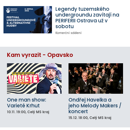
Legendy tuzemského
undergroundu zavítají na
PERIFERII Ostrava už v
sobotu
Komerční sdělení
Kam vyrazit - Opavsko
One man show:
Ondřej Havelka a
Varieté Krhut
jeho Melody Makers /
koncert
10.11.
19:00
, Celý MS kraj
15.12.
18:00
, Celý MS kraj