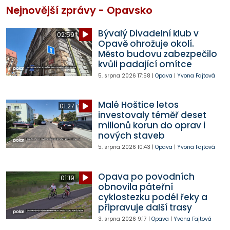
Nejnovější zprávy - Opavsko
Bývalý Divadelní klub v
02:59
Opavě ohrožuje okolí.
Město budovu zabezpečilo
kvůli padající omítce
5. srpna 2026
17:58
|
Opava
|
Yvona Fajtová
Malé Hoštice letos
01:27
investovaly téměř deset
milionů korun do oprav i
nových staveb
5. srpna 2026
10:43
|
Opava
|
Yvona Fajtová
Opava po povodních
01:19
obnovila páteřní
cyklostezku podél řeky a
připravuje další trasy
3. srpna 2026
9:17
|
Opava
|
Yvona Fajtová