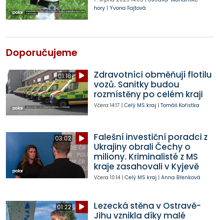
hory
|
Yvona Fajtová
Doporučujeme
Zdravotníci obměňují flotilu
01:18
vozů. Sanitky budou
rozmístěny po celém kraji
Včera
14:17
|
Celý MS kraj
|
Tomáš Kořistka
Falešní investiční poradci z
03:02
Ukrajiny obrali Čechy o
miliony. Kriminalisté z MS
kraje zasahovali v Kyjevě
Včera
10:14
|
Celý MS kraj
|
Anna Břenková
Lezecká stěna v Ostravě-
01:22
Jihu vznikla díky malé