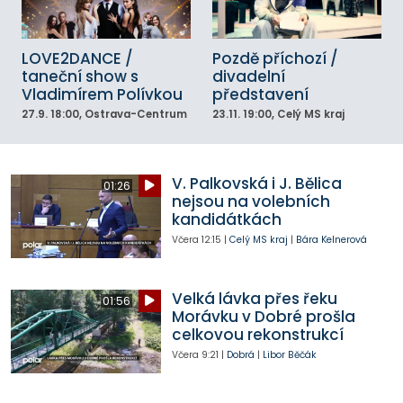
LOVE2DANCE /
Pozdě příchozí /
taneční show s
divadelní
Vladimírem Polívkou
představení
27.9.
18:00
, Ostrava-Centrum
23.11.
19:00
, Celý MS kraj
V. Palkovská i J. Bělica
01:26
nejsou na volebních
kandidátkách
Včera
12:15
|
Celý MS kraj
|
Bára Kelnerová
Velká lávka přes řeku
01:56
Morávku v Dobré prošla
celkovou rekonstrukcí
Včera
9:21
|
Dobrá
|
Libor Běčák