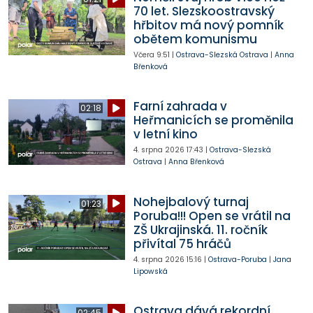
70 let. Slezskoostravský
hřbitov má nový pomník
obětem komunismu
Včera
9:51
|
Ostrava-Slezská Ostrava
|
Anna
Břenková
Farní zahrada v
02:18
Heřmanicích se proměnila
v letní kino
4. srpna 2026
17:43
|
Ostrava-Slezská
Ostrava
|
Anna Břenková
Nohejbalový turnaj
01:23
Poruba!!! Open se vrátil na
ZŠ Ukrajinská. 11. ročník
přivítal 75 hráčů
4. srpna 2026
15:16
|
Ostrava-Poruba
|
Jana
Lipowská
Ostrava dává rekordní
02:45