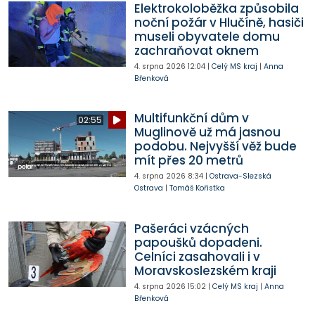
Elektrokoloběžka způsobila
noční požár v Hlučíně, hasiči
museli obyvatele domu
zachraňovat oknem
4. srpna 2026
12:04
|
Celý MS kraj
|
Anna
Břenková
Multifunkční dům v
02:55
Muglinově už má jasnou
podobu. Nejvyšší věž bude
mít přes 20 metrů
4. srpna 2026
8:34
|
Ostrava-Slezská
Ostrava
|
Tomáš Kořistka
Pašeráci vzácných
papoušků dopadeni.
Celníci zasahovali i v
Moravskoslezském kraji
4. srpna 2026
15:02
|
Celý MS kraj
|
Anna
Břenková