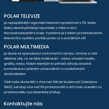
POLAR TELEVIZE
je nejúspěšnější regionální televizní společnost v ČR. Naše
štáby denně přinášejí reportáže z měst a obcí
Moravskoslezského kraje. Vysíláme je k lidem prostřednictvím
televizního vysílání, portálu polar.cz a sociálních sítí.
POLAR MULTIMEDIA
je divize se specializací na komerční výrobu. Umíme a rádi
děláme vše, co se týká multimedií - videa, virtuální realitu,
grafiky, weby. Našim klientům to přináší výhodu snadné
komunikace s jediným univerzálním a osvědčeným
dodavatelem.
Obě naše divize těží z více než 30ti let zkušeností (založeno
1993), sdružují více než 50 profesionálů a drží řadu ocenění za
profesionalitu a proklientský přístup.
Kontaktujte nás