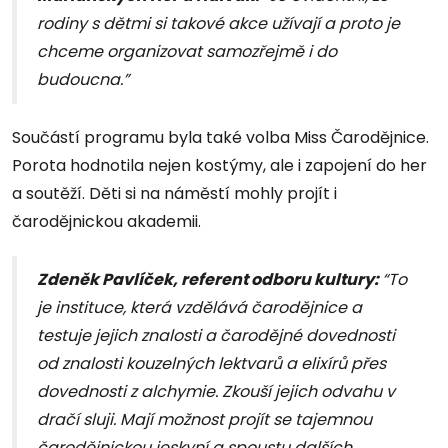
rodiny s dětmi si takové akce užívají a proto je
chceme organizovat samozřejmě i do
budoucna.”
Součástí programu byla také volba Miss Čarodějnice.
Porota hodnotila nejen kostýmy, ale i zapojení do her
a soutěží. Děti si na náměstí mohly projít i
čarodějnickou akademii.
Zdeněk Pavlíček, referent odboru kultury:
“To
je instituce, která vzdělává čarodějnice a
testuje jejich znalosti a čarodějné dovednosti
od znalosti kouzelných lektvarů a elixírů přes
dovednosti z alchymie. Zkouší jejich odvahu v
dračí sluji. Mají možnost projít se tajemnou
čarodějnickou jeskyní a spoustu dalších