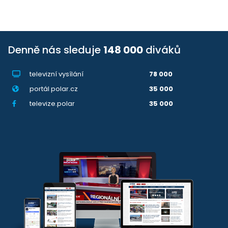
Denně nás sleduje
148 000
diváků
televizní vysílání
78 000
portál polar.cz
35 000
televize.polar
35 000