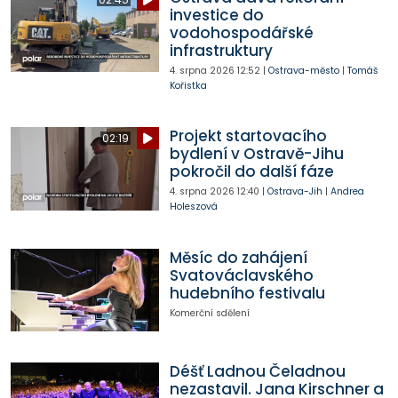
investice do
vodohospodářské
infrastruktury
4. srpna 2026
12:52
|
Ostrava-město
|
Tomáš
Kořistka
Projekt startovacího
02:19
bydlení v Ostravě-Jihu
pokročil do další fáze
4. srpna 2026
12:40
|
Ostrava-Jih
|
Andrea
Holeszová
Měsíc do zahájení
Svatováclavského
hudebního festivalu
Komerční sdělení
Déšť Ladnou Čeladnou
nezastavil. Jana Kirschner a