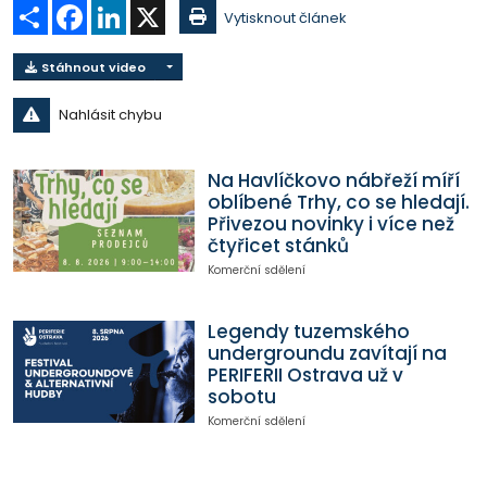
Sdílet
Facebook
LinkedIn
X
Vytisknout článek
Stáhnout video
Nahlásit chybu
Na Havlíčkovo nábřeží míří
oblíbené Trhy, co se hledají.
Přivezou novinky i více než
čtyřicet stánků
Komerční sdělení
Legendy tuzemského
undergroundu zavítají na
PERIFERII Ostrava už v
sobotu
Komerční sdělení