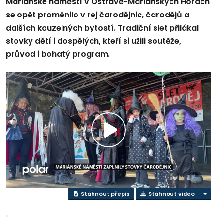
Mariánské náměstí v Ostravě-Mariánských Horách
se opět proměnilo v rej čarodějnic, čarodějů a
dalších kouzelných bytostí. Tradiční slet přilákal
stovky dětí i dospělých, kteří si užili soutěže,
průvod i bohatý program.
Přehrát
video
Stáhnout přepis
Stáhnout video