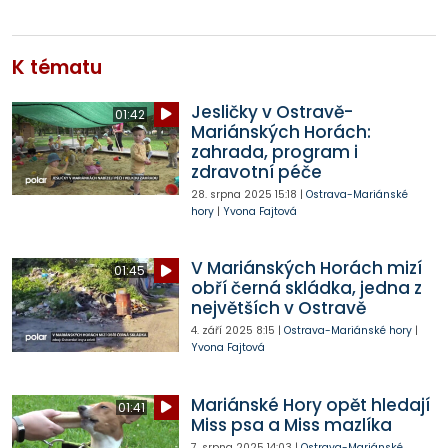
K tématu
Jesličky v Ostravě-
01:42
Mariánských Horách:
zahrada, program i
zdravotní péče
28. srpna 2025
15:18
|
Ostrava-Mariánské
hory
|
Yvona Fajtová
V Mariánských Horách mizí
01:45
obří černá skládka, jedna z
největších v Ostravě
4. září 2025
8:15
|
Ostrava-Mariánské hory
|
Yvona Fajtová
Mariánské Hory opět hledají
01:41
Miss psa a Miss mazlíka
7. srpna 2025
14:03
|
Ostrava-Mariánské