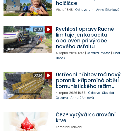
holčičce
Včera
13:48
|
Ostrava-Jih
|
Anna Břenková
Rychlost opravy Rudné
01:33
limituje jen kapacita
obaloven při výrobě
nového asfaltu
4. srpna 2026
6:47
|
Ostrava-město
|
Libor
Běčák
Ústřední hřbitov má nový
03:14
pomník. Připomíná oběti
komunistického režimu
4. srpna 2026
16:36
|
Ostrava-Slezská
Ostrava
|
Anna Břenková
ČPZP vyzývá k darování
krve
Komerční sdělení