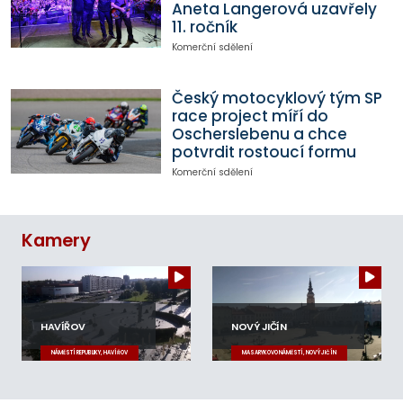
Aneta Langerová uzavřely
11. ročník
Komerční sdělení
Český motocyklový tým SP
race project míří do
Oscherslebenu a chce
potvrdit rostoucí formu
Komerční sdělení
Kamery
HAVÍŘOV
NOVÝ JIČÍN
NÁMĚSTÍ REPUBLIKY, HAVÍŘOV
MASARYKOVO NÁMĚSTÍ, NOVÝ JIČÍN