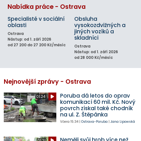
Nabídka práce - Ostrava
Specialisté v sociální
Obsluha
oblasti
vysokozdvižných a
jiných vozíků a
Ostrava
skladníci
Nástup: od 1. září 2026
od 27 200 do 27 200 Kč/měsíc
Ostrava
Nástup: od 1. září 2026
od 28 000 Kč/měsíc
Nejnovější zprávy - Ostrava
Poruba dá letos do oprav
01:24
komunikací 60 mil. Kč. Nový
povrch získal také chodník
na ul. Z. Štěpánka
Včera
15:34
|
Ostrava-Poruba
|
Jana Lipowská
Neměli svůj hrob více než
01:21