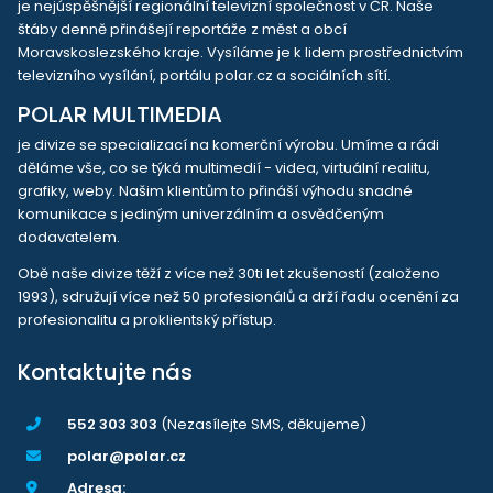
je nejúspěšnější regionální televizní společnost v ČR. Naše
štáby denně přinášejí reportáže z měst a obcí
Moravskoslezského kraje. Vysíláme je k lidem prostřednictvím
televizního vysílání, portálu polar.cz a sociálních sítí.
POLAR MULTIMEDIA
je divize se specializací na komerční výrobu. Umíme a rádi
děláme vše, co se týká multimedií - videa, virtuální realitu,
grafiky, weby. Našim klientům to přináší výhodu snadné
komunikace s jediným univerzálním a osvědčeným
dodavatelem.
Obě naše divize těží z více než 30ti let zkušeností (založeno
1993), sdružují více než 50 profesionálů a drží řadu ocenění za
profesionalitu a proklientský přístup.
Kontaktujte nás
552 303 303
(Nezasílejte SMS, děkujeme)
polar@polar.cz
Adresa: