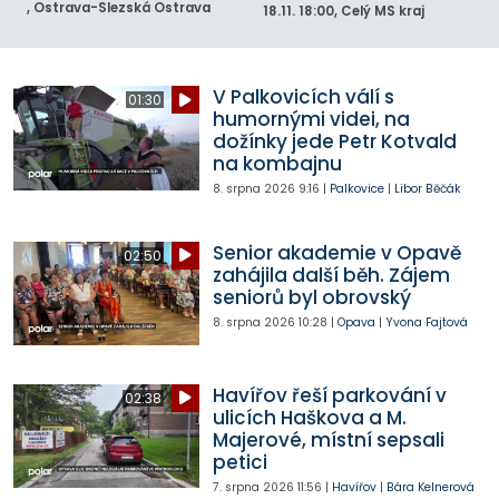
, Ostrava-Slezská Ostrava
18.11.
18:00
, Celý MS kraj
V Palkovicích válí s
01:30
humornými videi, na
dožínky jede Petr Kotvald
na kombajnu
8. srpna 2026
9:16
|
Palkovice
|
Libor Běčák
Senior akademie v Opavě
02:50
zahájila další běh. Zájem
seniorů byl obrovský
8. srpna 2026
10:28
|
Opava
|
Yvona Fajtová
Havířov řeší parkování v
02:38
ulicích Haškova a M.
Majerové, místní sepsali
petici
7. srpna 2026
11:56
|
Havířov
|
Bára Kelnerová