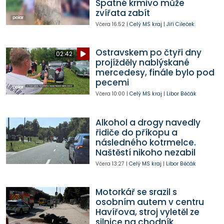
Špatné krmivo může
zvířata zabít
Včera
16:52
|
Celý MS kraj
|
Jiří Cileček
Ostravskem po čtyři dny
02:42
projížděly nablýskané
mercedesy, finále bylo pod
pecemi
Včera
10:00
|
Celý MS kraj
|
Libor Běčák
Alkohol a drogy navedly
řidiče do příkopu a
následného kotrmelce.
Naštěstí nikoho nezabil
Včera
13:27
|
Celý MS kraj
|
Libor Běčák
Motorkář se srazil s
osobním autem v centru
Havířova, stroj vyletěl ze
silnice na chodník