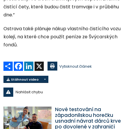
čistící čety, které budou čistit tramvaje i v průběhu
dne.”
Ostrava také plánuje nákup vlastního čistícího vozu
kolejí, na které chce použít peníze ze Švýcarských
fondů.
Sdílet
Facebook
LinkedIn
X
Vytisknout článek
Stáhnout video
Nahlásit chybu
Nové testování na
západonilskou horečku
usnadní návrat dárců krve
po dovolené v zahraničí