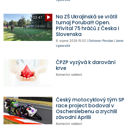
Na ZŠ Ukrajinská se vrátil
02:47
turnaj Poruba!!! Open.
Přivítal 75 hráčů z Česka i
Slovenska
6. srpna 2026
15:02
|
Ostrava-Poruba
|
Jana
Lipowská
ČPZP vyzývá k darování
krve
Komerční sdělení
Český motocyklový tým SP
race project bodoval v
Oscherslebenu a zrychlil
závodní Aprilii
Komerční sdělení