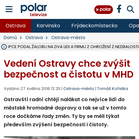
Ostrava
Karvinsko
Frýdeckomístecko
Opa
Domů
Ostrava
Ostrava-město
ÁSTUPCE PODAL ŽALOBU NA DVA LIDI A FIRMU Z OHROŽENÍ Z NEDBALOSTI
NA BÍLOVECKÝCH NOVÝCH DVORECH SE PO 84 LETECH ROZTOČILY L
KARVINSKÉ MOŘE ZÍSKÁ NOVÉ GASTRO ZÁZEMÍ S VYHLÍDKOVOU TER
REKONSTRUKCE MATEŘSKÉ ŠKOLY V CHLEBIČOVĚ MÍŘÍ DO FINÁLE, VÍ
CYKLISTU (74) SRAZIL V BRUNTÁLU KAMION, JE V OHROŽENÍ ŽIVOTA,
POLICIE HLEDÁ PŘÍPADNÉ SVĚDKY, KTEŘÍ POMŮŽOU OBJASNIT PRŮ
MS KRAJ DOKONČIL OPRAVU SILNICE MEZI VRBNEM A HEŘMANOVICEM
SMVAK NABÍZÍ V DOBĚ SUCHA VODU OBCÍM A FIRMÁM, CISTERNY JE
F-M POKRAČUJE V INSTALACI FOTOVOLTAICKÝCH ELEKTRÁREN, REP
SENIOR AKADEMIE V OPAVĚ ZAHÁJILA DALŠÍ BĚH, REPORTÁŽ NA POL
PLANETÁRIUM V OSTRAVĚ CHYSTÁ POZOROVÁNÍ ČÁSTEČNÉHO ZATMĚ
OPRAVA ULIC V HAVÍŘOVĚ UKONČÍ NELEGÁLNÍ PARKOVÁNÍ VE VNI
V HAVÍŘOVĚ SE TĚŽCE ZRANIL MOTORKÁŘ PO SRÁŽCE S AUTEM, INF
FC BANÍK OSTRAVA PROHRÁL V HRADCI KRÁLOVÉ 1:2, OD 43. MINUTY 
MOTORKÁŘ SRAZIL VE F-M NA PŘECHODU CHODCE, DLE POLICIE
Vedení Ostravy chce zvýšit
bezpečnost a čistotu v MHD
Vydáno 27. května 2016 12:25 |
Ostrava-město
|
Tomáš Kořistka
Ostravští radní chtějí nalákat co nejvíce lidí do
městské hromadné dopravy a tak se už v tomto
roce dočkáme řady změn. Ty by se měli týkat
především zvýšení bezpečnosti i čistoty.