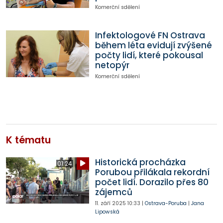
Komerční sdělení
Infektologové FN Ostrava
během léta evidují zvýšené
počty lidí, které pokousal
netopýr
Komerční sdělení
K tématu
Historická procházka
01:24
Porubou přilákala rekordní
počet lidí. Dorazilo přes 80
zájemců
11. září 2025
10:33
|
Ostrava-Poruba
|
Jana
Lipowská