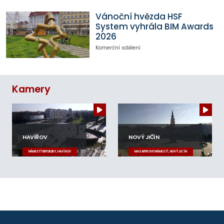
Vánoční hvězda HSF
System vyhrála BIM Awards
2026
Komerční sdělení
Kamery
HAVÍŘOV
NOVÝ JIČÍN
NÁMĚSTÍ REPUBLIKY, HAVÍŘOV
MASARYKOVO NÁMĚSTÍ, NOVÝ JIČÍN