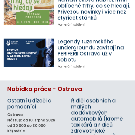
oblíbené Trhy, co se hledají.
Přivezou novinky i více než
čtyřicet stánků
Komerční sdělení
Legendy tuzemského
undergroundu zavítají na
PERIFERII Ostrava už v
sobotu
Komerční sdělení
Nabídka práce - Ostrava
Ostatní uklízeči a
Řidiči osobních a
pomocníci
malých
dodávkových
Ostrava
automobilů (kromě
Nástup: od 10. srpna 2026
taxikářů a řidičů
od 30 000 do 30 000
zdravotnické
Kč/měsíc