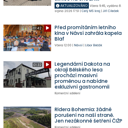
AKTUALIZOVÁNO
Včera
9:45
,
vydáno 8.
srpna 2026
17:51
|
Celý MS kraj
|
Jiří Cileček
Před promítáním letního
01:42
kina v Návsí zahrála kapela
Blaf
Včera
12:00
|
Návsí
|
Libor Běčák
Legendární Dakota na
01:32
okraji Bělského lesa
prochází masivní
proměnou a nabídne
exkluzivní gastronomii
Komerční sdělení
Ridera Bohemia: žádné
porušení na naší straně.
Jen nezákonné šetření ČIŽP
Komerční sdělení