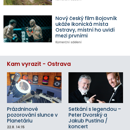
Nový český film Bojovník
ukáže ikonická místa
Ostravy, místní ho uvidí
mezi prvními
Komerční sdělení
Kam vyrazit - Ostrava
Prázdninové
Setkání s legendou –
pozorování slunce v
Peter Dvorský a
Planetáriu
Jakub Pustina /
koncert
22.8.
14:15