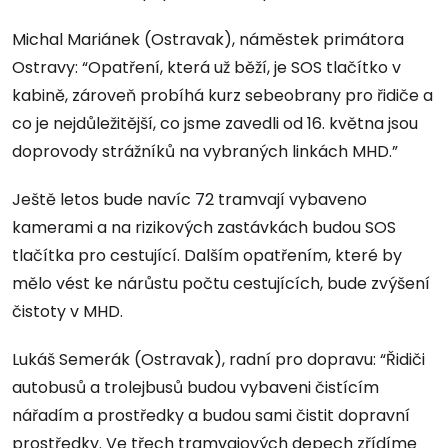
Michal Mariánek (Ostravak), náměstek primátora
Ostravy: “Opatření, která už běží, je SOS tlačítko v
kabině, zároveň probíhá kurz sebeobrany pro řidiče a
co je nejdůležitější, co jsme zavedli od 16. května jsou
doprovody strážníků na vybraných linkách MHD.”
Ještě letos bude navíc 72 tramvají vybaveno
kamerami a na rizikových zastávkách budou SOS
tlačítka pro cestující. Dalším opatřením, které by
mělo vést ke nárůstu počtu cestujících, bude zvýšení
čistoty v MHD.
Lukáš Semerák (Ostravak), radní pro dopravu: “Řidiči
autobusů a trolejbusů budou vybaveni čistícím
nářadím a prostředky a budou sami čistit dopravní
prostředky. Ve třech tramvajových depech zřídíme