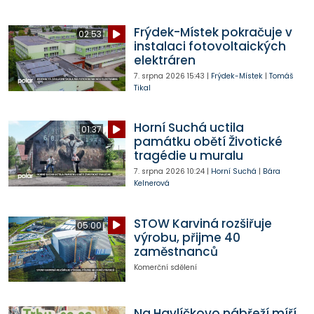
Frýdek-Místek pokračuje v
02:53
instalaci fotovoltaických
elektráren
7. srpna 2026
15:43
|
Frýdek-Místek
|
Tomáš
Tikal
Horní Suchá uctila
01:37
památku obětí Životické
tragédie u muralu
7. srpna 2026
10:24
|
Horní Suchá
|
Bára
Kelnerová
STOW Karviná rozšiřuje
05:00
výrobu, přijme 40
zaměstnanců
Komerční sdělení
Na Havlíčkovo nábřeží míří