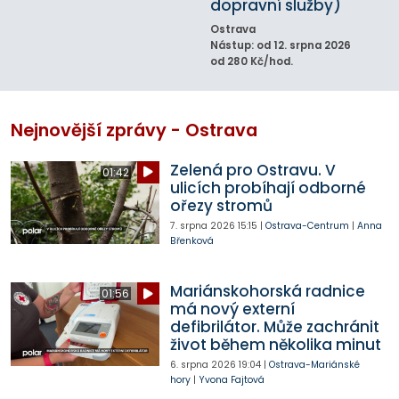
dopravní služby)
Ostrava
Nástup: od 12. srpna 2026
od 280 Kč/hod.
Nejnovější zprávy - Ostrava
Zelená pro Ostravu. V
01:42
ulicích probíhají odborné
ořezy stromů
7. srpna 2026
15:15
|
Ostrava-Centrum
|
Anna
Břenková
Mariánskohorská radnice
01:56
má nový externí
defibrilátor. Může zachránit
život během několika minut
6. srpna 2026
19:04
|
Ostrava-Mariánské
hory
|
Yvona Fajtová