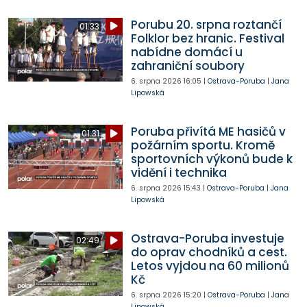
Porubu 20. srpna roztančí
01:33
Folklor bez hranic. Festival
nabídne domácí u
zahraniční soubory
6. srpna 2026
16:05
|
Ostrava-Poruba
|
Jana
Lipowská
Poruba přivítá ME hasičů v
01:31
požárním sportu. Kromě
sportovních výkonů bude k
vidění i technika
6. srpna 2026
15:43
|
Ostrava-Poruba
|
Jana
Lipowská
Ostrava-Poruba investuje
02:49
do oprav chodníků a cest.
Letos vyjdou na 60 milionů
Kč
6. srpna 2026
15:20
|
Ostrava-Poruba
|
Jana
Lipowská