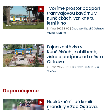
Tvoříme prostor podpoří
02:49
tramvajovou kavárnu v
Kunčičkách, vznikne tu i
letní kino
8. října 2025
11:00
|
Ostrava-Slezská Ostrava
|
Michal Slonina
Fajna zastávka v
Kunčičkách je oblíbená,
získala podporu od města
Ostrava
26. září 2025
19:39
|
Ostrava-město
|
Jiří
Cileček
Doporučujeme
Neukáznění lidé krmili
00:25
mandrily v Zoo Ostrava.