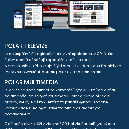
POLAR TELEVIZE
je nejúspěšnější regionální televizní společnost v ČR. Naše
štáby denně přinášejí reportáže z měst a obcí
Moravskoslezského kraje. Vysíláme je k lidem prostřednictvím
televizního vysílání, portálu polar.cz a sociálních sítí.
POLAR MULTIMEDIA
je divize se specializací na komerční výrobu. Umíme a rádi
děláme vše, co se týká multimedií - videa, virtuální realitu,
grafiky, weby. Našim klientům to přináší výhodu snadné
komunikace s jediným univerzálním a osvědčeným
dodavatelem.
Obě naše divize těží z více než 30ti let zkušeností (založeno