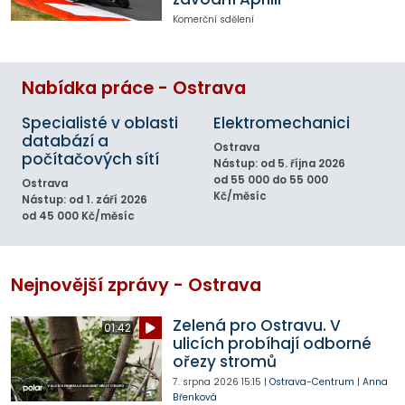
Komerční sdělení
Nabídka práce - Ostrava
Specialisté v oblasti
Elektromechanici
databází a
Ostrava
počítačových sítí
Nástup: od 5. října 2026
od 55 000 do 55 000
Ostrava
Kč/měsíc
Nástup: od 1. září 2026
od 45 000 Kč/měsíc
Nejnovější zprávy - Ostrava
Zelená pro Ostravu. V
01:42
ulicích probíhají odborné
ořezy stromů
7. srpna 2026
15:15
|
Ostrava-Centrum
|
Anna
Břenková