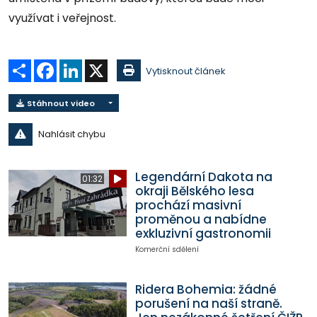
využívat i veřejnost.
Sdílet
Facebook
LinkedIn
X
Vytisknout článek
Stáhnout video
Nahlásit chybu
Legendární Dakota na
01:32
okraji Bělského lesa
prochází masivní
proměnou a nabídne
exkluzivní gastronomii
Komerční sdělení
Ridera Bohemia: žádné
porušení na naší straně.