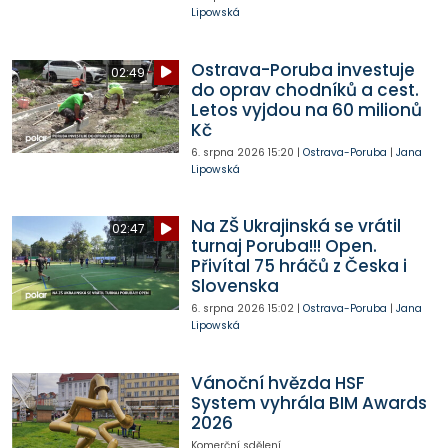
Lipowská
Ostrava-Poruba investuje
02:49
do oprav chodníků a cest.
Letos vyjdou na 60 milionů
Kč
6. srpna 2026
15:20
|
Ostrava-Poruba
|
Jana
Lipowská
Na ZŠ Ukrajinská se vrátil
02:47
turnaj Poruba!!! Open.
Přivítal 75 hráčů z Česka i
Slovenska
6. srpna 2026
15:02
|
Ostrava-Poruba
|
Jana
Lipowská
Vánoční hvězda HSF
System vyhrála BIM Awards
2026
Komerční sdělení