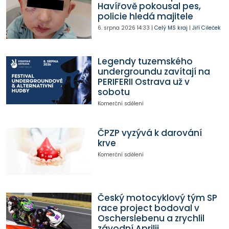
Havířově pokousal pes,
policie hledá majitele
6. srpna 2026
14:33
|
Celý MS kraj
|
Jiří Cileček
Legendy tuzemského
undergroundu zavítají na
PERIFERII Ostrava už v
sobotu
Komerční sdělení
ČPZP vyzývá k darování
krve
Komerční sdělení
Český motocyklový tým SP
race project bodoval v
Oscherslebenu a zrychlil
závodní Aprilii