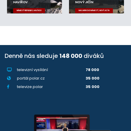
HAVÍŘOV
NOVÝ JIČÍN
NÁMĚSTÍ REPUBLIKY, HAVÍŘOV
MASARYKOVO NÁMĚSTÍ, NOVÝ JIČÍN
Denně nás sleduje
148 000
diváků
televizní vysílání
78 000
portál polar.cz
35 000
televize.polar
35 000