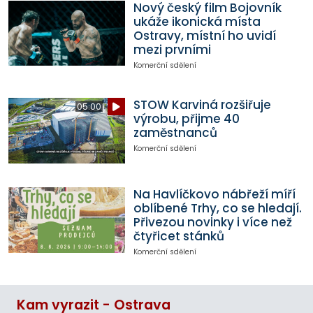
Nový český film Bojovník
ukáže ikonická místa
Ostravy, místní ho uvidí
mezi prvními
Komerční sdělení
STOW Karviná rozšiřuje
05:00
výrobu, přijme 40
zaměstnanců
Komerční sdělení
Na Havlíčkovo nábřeží míří
oblíbené Trhy, co se hledají.
Přivezou novinky i více než
čtyřicet stánků
Komerční sdělení
Kam vyrazit - Ostrava