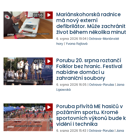
Mariánskohorská radnice
01:56
má nový externí
defibrilátor. Může zachránit
život během několika minut
6. srpna 2026
19:04
|
Ostrava-Mariánské
hory
|
Yvona Fajtová
Porubu 20. srpna roztančí
01:33
Folklor bez hranic. Festival
nabídne domácí u
zahraniční soubory
6. srpna 2026
16:05
|
Ostrava-Poruba
|
Jana
Lipowská
Poruba přivítá ME hasičů v
01:31
požárním sportu. Kromě
sportovních výkonů bude k
vidění i technika
6. srpna 2026
15:43
|
Ostrava-Poruba
|
Jana