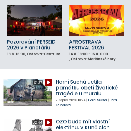
Pozorování PERSEID
AFROSTRAVA
2026 v Planetáriu
FESTIVAL 2026
13.8.
18:00
, Ostrava-Centrum
14.8.
13:00 - 15.8. 0:00
, Ostrava-Mariánské hory
Horní Suchá uctila
01:37
památku obětí Životické
tragédie u muralu
7. srpna 2026
10:24
|
Horní Suchá
|
Bára
Kelnerová
OZO bude mít vlastní
02:44
elektřinu. V Kunčicích