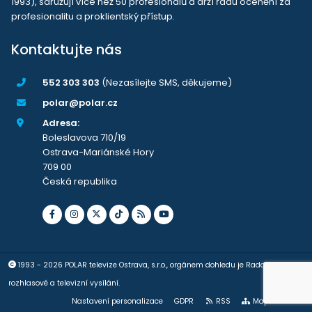
1993), sdružují více než 50 profesionálů a drží řadu ocenění za
profesionalitu a proklientský přístup.
Kontaktujte nás
552 303 303
(Nezasílejte SMS, děkujeme)
polar@polar.cz
Adresa:
Boleslavova 710/19
Ostrava-Mariánské Hory
709 00
Česká republika
1993 - 2026 POLAR televize Ostrava, s.r.o., orgánem dohledu je Rada pro
rozhlasové a televizní vysílání.
Nastavení personalizace
GDPR
RSS
Mapa stránek