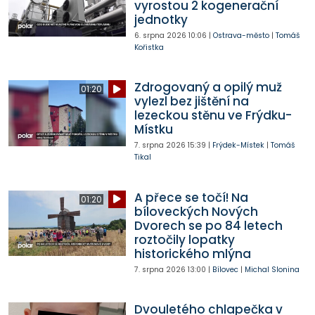
vyrostou 2 kogenerační
jednotky
6. srpna 2026
10:06
|
Ostrava-město
|
Tomáš
Kořistka
Zdrogovaný a opilý muž
01:20
vylezl bez jištění na
lezeckou stěnu ve Frýdku-
Místku
7. srpna 2026
15:39
|
Frýdek-Místek
|
Tomáš
Tikal
A přece se točí! Na
01:20
bíloveckých Nových
Dvorech se po 84 letech
roztočily lopatky
historického mlýna
7. srpna 2026
13:00
|
Bílovec
|
Michal Slonina
Dvouletého chlapečka v