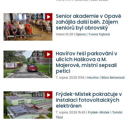
Senior akademie v Opavě
02:50
zahájila další běh. Zájem
seniorů byl obrovský
Včera
10:28
|
Opava
|
Yvona Fajtová
Havířov řeší parkování v
02:38
ulicích Haškova a M.
Majerové, místní sepsali
petici
7. srpna 2026
11:56
|
Havířov
|
Bára Kelnerová
Frýdek-Místek pokračuje v
02:53
instalaci fotovoltaických
elektráren
7. srpna 2026
15:43
|
Frýdek-Místek
|
Tomáš
Tikal