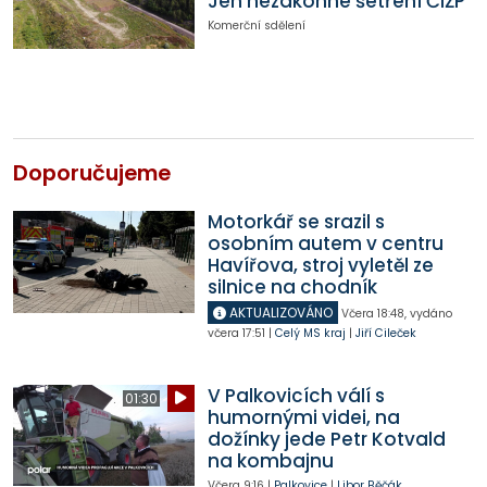
Jen nezákonné šetření ČIŽP
Komerční sdělení
Doporučujeme
Motorkář se srazil s
osobním autem v centru
Havířova, stroj vyletěl ze
silnice na chodník
AKTUALIZOVÁNO
Včera
18:48
,
vydáno
včera
17:51
|
Celý MS kraj
|
Jiří Cileček
V Palkovicích válí s
01:30
humornými videi, na
dožínky jede Petr Kotvald
na kombajnu
Včera
9:16
|
Palkovice
|
Libor Běčák