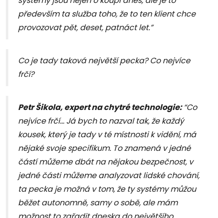
systémy jsou nejen o koupi dnes, ale je to
především ta služba toho, že to ten klient chce
provozovat pět, deset, patnáct let.”
Co je tady taková největší pecka? Co nejvíce
frčí?
Petr Šikola, expert na chytré technologie:
“Co
nejvíce frčí… Já bych to nazval tak, že každý
kousek, který je tady v té místnosti k vidění, má
nějaké svoje specifikum. To znamená v jedné
částí můžeme dbát na nějakou bezpečnost, v
jedné části můžeme analyzovat lidské chování,
ta pecka je možná v tom, že ty systémy můžou
běžet autonomně, samy o sobě, ale mám
možnost to zařadit dneska do největšího