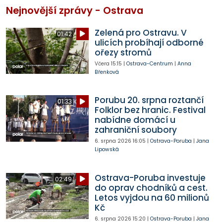
Nejnovější zprávy - Ostrava
Zelená pro Ostravu. V
01:42
ulicích probíhají odborné
ořezy stromů
Včera
15:15
|
Ostrava-Centrum
|
Anna
Břenková
Porubu 20. srpna roztančí
01:33
Folklor bez hranic. Festival
nabídne domácí u
zahraniční soubory
6. srpna 2026
16:05
|
Ostrava-Poruba
|
Jana
Lipowská
Ostrava-Poruba investuje
02:49
do oprav chodníků a cest.
Letos vyjdou na 60 milionů
Kč
6. srpna 2026
15:20
|
Ostrava-Poruba
|
Jana