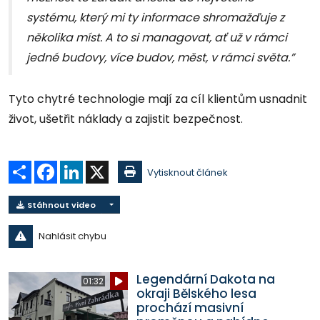
systému, který mi ty informace shromažďuje z
několika míst. A to si managovat, ať už v rámci
jedné budovy, více budov, měst, v rámci světa.”
Tyto chytré technologie mají za cíl klientům usnadnit
život, ušetřit náklady a zajistit bezpečnost.
Sdílet
Facebook
LinkedIn
X
Vytisknout článek
Stáhnout video
Nahlásit chybu
Legendární Dakota na
01:32
okraji Bělského lesa
prochází masivní