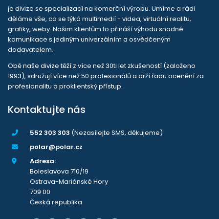
je divize se specializací na komerční výrobu. Umíme a rádi
děláme vše, co se týká multimedií - videa, virtuální realitu,
grafiky, weby. Našim klientům to přináší výhodu snadné
komunikace s jediným univerzálním a osvědčeným
dodavatelem.
Obě naše divize těží z více než 30ti let zkušeností (založeno
1993), sdružují více než 50 profesionálů a drží řadu ocenění za
profesionalitu a proklientský přístup.
Kontaktujte nás
552 303 303
(Nezasílejte SMS, děkujeme)
polar@polar.cz
Adresa:
Boleslavova 710/19
Ostrava-Mariánské Hory
709 00
Česká republika