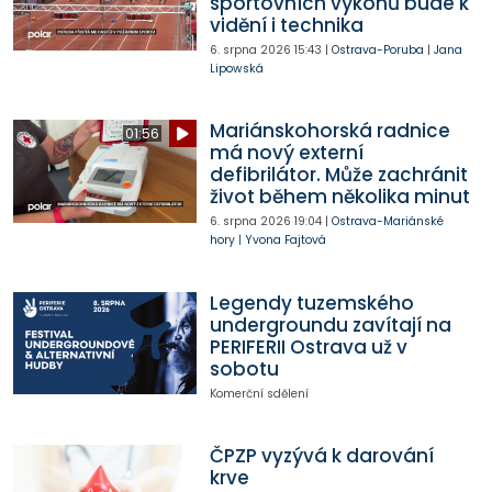
sportovních výkonů bude k
vidění i technika
6. srpna 2026
15:43
|
Ostrava-Poruba
|
Jana
Lipowská
Mariánskohorská radnice
01:56
má nový externí
defibrilátor. Může zachránit
život během několika minut
6. srpna 2026
19:04
|
Ostrava-Mariánské
hory
|
Yvona Fajtová
Legendy tuzemského
undergroundu zavítají na
PERIFERII Ostrava už v
sobotu
Komerční sdělení
ČPZP vyzývá k darování
krve