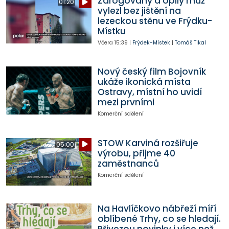
Zdrogovaný a opilý muž
01:20
vylezl bez jištění na
lezeckou stěnu ve Frýdku-
Místku
Včera
15:39
|
Frýdek-Místek
|
Tomáš Tikal
Nový český film Bojovník
ukáže ikonická místa
Ostravy, místní ho uvidí
mezi prvními
Komerční sdělení
STOW Karviná rozšiřuje
05:00
výrobu, přijme 40
zaměstnanců
Komerční sdělení
Na Havlíčkovo nábřeží míří
oblíbené Trhy, co se hledají.
Přivezou novinky i více než