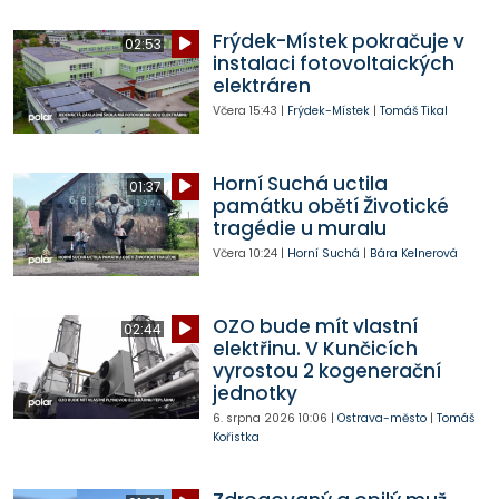
Frýdek-Místek pokračuje v
02:53
instalaci fotovoltaických
elektráren
Včera
15:43
|
Frýdek-Místek
|
Tomáš Tikal
Horní Suchá uctila
01:37
památku obětí Životické
tragédie u muralu
Včera
10:24
|
Horní Suchá
|
Bára Kelnerová
OZO bude mít vlastní
02:44
elektřinu. V Kunčicích
vyrostou 2 kogenerační
jednotky
6. srpna 2026
10:06
|
Ostrava-město
|
Tomáš
Kořistka