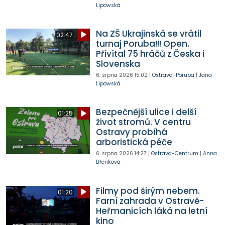
Lipowská
Na ZŠ Ukrajinská se vrátil
02:47
turnaj Poruba!!! Open.
Přivítal 75 hráčů z Česka i
Slovenska
6. srpna 2026
15:02
|
Ostrava-Poruba
|
Jana
Lipowská
Bezpečnější ulice i delší
01:25
život stromů. V centru
Ostravy probíhá
arboristická péče
6. srpna 2026
14:27
|
Ostrava-Centrum
|
Anna
Břenková
Filmy pod širým nebem.
01:20
Farní zahrada v Ostravě-
Heřmanicích láká na letní
kino