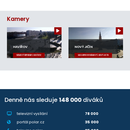
Kamery
HAVÍŘOV
NOVÝ JIČÍN
NÁMĚSTÍ REPUBLIKY, HAVÍŘOV
MASARYKOVO NÁMĚSTÍ, NOVÝ JIČÍN
Denně nás sleduje
148 000
diváků
televizní vysílání
78 000
portál polar.cz
35 000