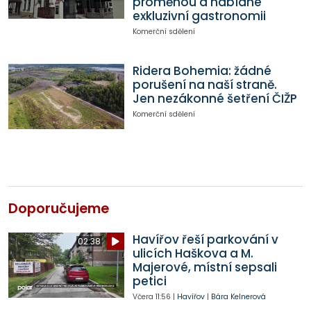
proměnou a nabídne
exkluzivní gastronomii
Komerční sdělení
Ridera Bohemia: žádné
porušení na naší straně.
Jen nezákonné šetření ČIŽP
Komerční sdělení
Doporučujeme
Havířov řeší parkování v
02:38
ulicích Haškova a M.
Majerové, místní sepsali
petici
Včera
11:56
|
Havířov
|
Bára Kelnerová