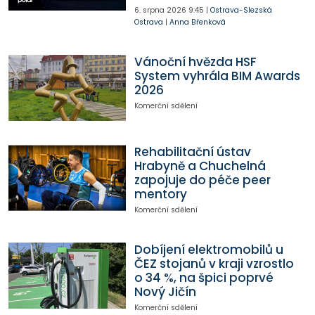
6. srpna 2026
9:45
|
Ostrava-Slezská
Ostrava
|
Anna Břenková
Vánoční hvězda HSF
System vyhrála BIM Awards
2026
Komerční sdělení
Rehabilitační ústav
Hrabyně a Chuchelná
zapojuje do péče peer
mentory
Komerční sdělení
Dobíjení elektromobilů u
ČEZ stojanů v kraji vzrostlo
o 34 %, na špici poprvé
Nový Jičín
Komerční sdělení