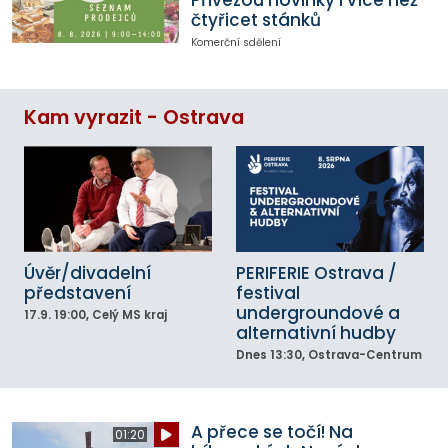
čtyřicet stánků
Komerční sdělení
Kam vyrazit - Ostrava
Úvěr/divadelní
PERIFERIE Ostrava /
představení
festival
undergroundové a
17.9.
19:00
, Celý MS kraj
alternativní hudby
Dnes
13:30
, Ostrava-Centrum
A přece se točí! Na
01:20