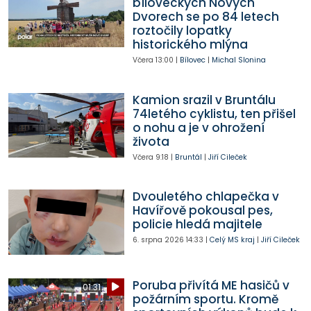
bíloveckých Nových
Dvorech se po 84 letech
roztočily lopatky
historického mlýna
Včera
13:00
|
Bílovec
|
Michal Slonina
Kamion srazil v Bruntálu
74letého cyklistu, ten přišel
o nohu a je v ohrožení
života
Včera
9:18
|
Bruntál
|
Jiří Cileček
Dvouletého chlapečka v
Havířově pokousal pes,
policie hledá majitele
6. srpna 2026
14:33
|
Celý MS kraj
|
Jiří Cileček
Poruba přivítá ME hasičů v
01:31
požárním sportu. Kromě