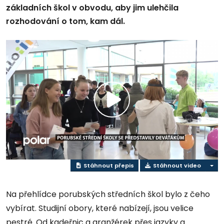
základních škol v obvodu, aby jim ulehčila
rozhodování o tom, kam dál.
Přehrát
video
Stáhnout přepis
Stáhnout video
Na přehlídce porubských středních škol bylo z čeho
vybírat. Studijní obory, které nabízejí, jsou velice
pestré. Od kadeřnic a aranžérek přes jazyky a