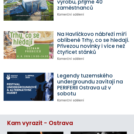
výrobu, přijme 40
zaměstnanců
Komerční sdělení
Na Havlíčkovo nábřeží míří
oblíbené Trhy, co se hledají.
Přivezou novinky i více než
čtyřicet stánků
Komerční sdělení
Legendy tuzemského
undergroundu zavítají na
PERIFERII Ostrava už v
sobotu
Komerční sdělení
Kam vyrazit - Ostrava