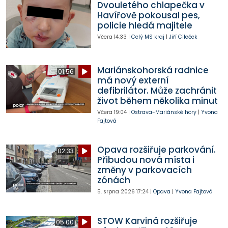
Dvouletého chlapečka v
Havířově pokousal pes,
policie hledá majitele
Včera
14:33
|
Celý MS kraj
|
Jiří Cileček
Mariánskohorská radnice
01:56
má nový externí
defibrilátor. Může zachránit
život během několika minut
Včera
19:04
|
Ostrava-Mariánské hory
|
Yvona
Fajtová
Opava rozšiřuje parkování.
02:33
Přibudou nová místa i
změny v parkovacích
zónách
5. srpna 2026
17:24
|
Opava
|
Yvona Fajtová
STOW Karviná rozšiřuje
05:00