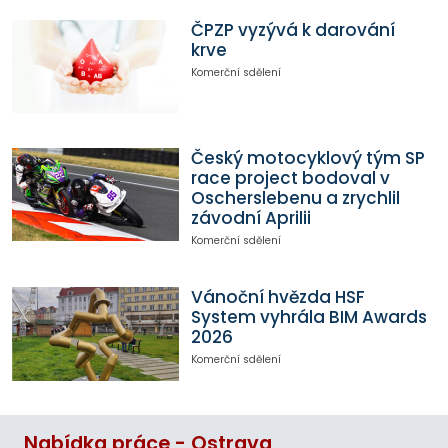
ČPZP vyzývá k darování
krve
Komerční sdělení
Český motocyklový tým SP
race project bodoval v
Oscherslebenu a zrychlil
závodní Aprilii
Komerční sdělení
Vánoční hvězda HSF
System vyhrála BIM Awards
2026
Komerční sdělení
Nabídka práce - Ostrava