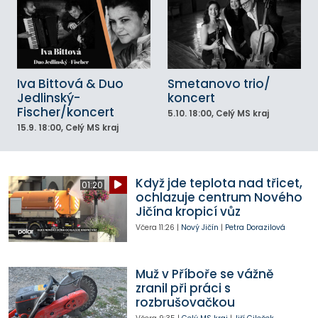
Iva Bittová & Duo
Smetanovo trio/
Jedlinský-
koncert
Fischer/koncert
5.10.
18:00
, Celý MS kraj
15.9.
18:00
, Celý MS kraj
Když jde teplota nad třicet,
01:20
ochlazuje centrum Nového
Jičína kropicí vůz
Včera
11:26
|
Nový Jičín
|
Petra Dorazilová
Muž v Příboře se vážně
zranil při práci s
rozbrušovačkou