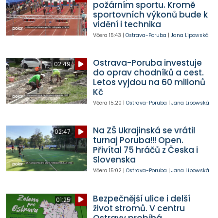
požárním sportu. Kromě
sportovních výkonů bude k
vidění i technika
Včera
15:43
|
Ostrava-Poruba
|
Jana Lipowská
Ostrava-Poruba investuje
02:49
do oprav chodníků a cest.
Letos vyjdou na 60 milionů
Kč
Včera
15:20
|
Ostrava-Poruba
|
Jana Lipowská
Na ZŠ Ukrajinská se vrátil
02:47
turnaj Poruba!!! Open.
Přivítal 75 hráčů z Česka i
Slovenska
Včera
15:02
|
Ostrava-Poruba
|
Jana Lipowská
Bezpečnější ulice i delší
01:25
život stromů. V centru
Ostravy probíhá