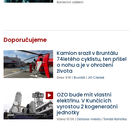
Komerční sdělení
Doporučujeme
Kamion srazil v Bruntálu
74letého cyklistu, ten přišel
o nohu a je v ohrožení
života
Dnes
9:18
|
Bruntál
|
Jiří Cileček
OZO bude mít vlastní
02:44
elektřinu. V Kunčicích
vyrostou 2 kogenerační
jednotky
Včera
10:06
|
Ostrava-město
|
Tomáš Kořistka