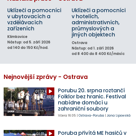
Uklízeči a pomocníci
Uklízeči a pomocníci
v ubytovacích a
v hotelích,
vzdělávacích
administrativních,
zařízeních
průmyslových a
jiných objektech
Klimkovice
Nástup: od 5. září 2026
Ostrava
od 140 do 150 Kč/hod.
Nástup: od 1. září 2026
od 8 400 do 8 400 Kč/měsíc
Nejnovější zprávy - Ostrava
Porubu 20. srpna roztančí
01:33
Folklor bez hranic. Festival
nabídne domácí u
zahraniční soubory
Včera
16:05
|
Ostrava-Poruba
|
Jana Lipowská
Poruba přivítá ME hasičů v
01:31