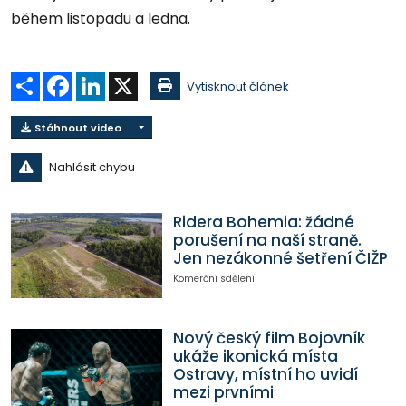
během listopadu a ledna.
Sdílet
Facebook
LinkedIn
X
Vytisknout článek
Stáhnout video
Nahlásit chybu
Ridera Bohemia: žádné
porušení na naší straně.
Jen nezákonné šetření ČIŽP
Komerční sdělení
Nový český film Bojovník
ukáže ikonická místa
Ostravy, místní ho uvidí
mezi prvními