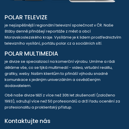
POLAR TELEVIZE
je nejúspěšnější regionální televizní společnost v ČR. Naše
štáby denně přinášejí reportáže z měst a obcí
Moravskoslezského kraje. Vysíláme je k lidem prostřednictvím
televizního vysílání, portálu polar.cz a sociálních sítí.
POLAR MULTIMEDIA
je divize se specializací na komerční výrobu. Umíme a rádi
děláme vše, co se týká multimedií - videa, virtuální realitu,
grafiky, weby. Našim klientům to přináší výhodu snadné
komunikace s jediným univerzálním a osvědčeným
dodavatelem.
Obě naše divize těží z více než 30ti let zkušeností (založeno
1993), sdružují více než 50 profesionálů a drží řadu ocenění za
profesionalitu a proklientský přístup.
Kontaktujte nás