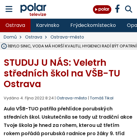
Ostrava
Karvinsko
Frýdeckomístecko
Opa
Domů
Ostrava
Ostrava-město
Ě PŘIBYLO SINIC, VODA MÁ HORŠÍ KVALITU, HYGIENICI RADÍ BÝT OPATRNÍ
ÚOHS DAL ZÁTORU POKUTU 100 000 ZA CHYBY V ZAKÁZCE NA OBN
AREÁL LODIČEK V KARVINÉ SE PŘIPRAVUJE NA VELKOU REKONSTRUKC
KARVINÁ ZNÁ BUDOUCÍ PODOBU AREÁLU LODIČKY V PARKU BOŽEN
CYKLISTU (74) SRAZIL V BRUNTÁLU KAMION, JE V OHROŽENÍ ŽIVOTA,
POLICIE HLEDÁ PŘÍPADNÉ SVĚDKY, KTEŘÍ POMŮŽOU OBJASNIT PRŮ
RADNÍ OSTRAVY A POSLANKYNĚ A. HOFFMANNOVÁ ZA PIRÁTY PODA
NA POSTUP MINISTERSTVA ŽIVOTNÍHO PROSTŘEDÍ V KAUZE HALDY 
MUŽ V PŘÍBOŘE SE VÁŽNĚ ZRANIL PŘI PRÁCI S ROZBRUŠOVAČKOU, I
SLEZSKÁ OSTRAVA PŘIPRAVUJE PROJEKTOVOU DOKUMENTACI PRO 
PODEZŘELÝ BALÍČEK ZASTAVIL PROVOZ NA NÁDRAŽÍ VE F-M, ČEKÁ 
CHLAPEČKA (2) V HAVÍŘOVĚ POKOUSAL PES, POLICIE HLEDÁ MAJITEL
MS KRAJ VYBUDUJE ZA 40 MILIONŮ V JABLUNKOVĚ NOVÝ MOST PŘES O
FOTBALISTA LAURI LAINE SE VRACÍ Z BANÍKU OSTRAVA NA PŮL ROK
F-M DOKONČIL VOLNOČASOVÝ AREÁL RIVKA PARK ZA 62 MILIONŮ,
STUDUJ U NÁS: Veletrh
středních škol na VŠB-TU
Ostrava
Vydáno 4. října 2022 8:24 |
Ostrava-město
|
Tomáš Tikal
Aula VŠB-TUO patřila přehlídce porubských
středních škol. Uskutečnila se tady už tradiční akce
Tvoje škola je hned za rohem, kterou už třetím
rokem pořádá porubská radnice pro žáky 9. tříd