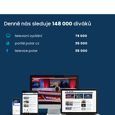
Denně nás sleduje
148 000
diváků
televizní vysílání
78 000
portál polar.cz
35 000
televize.polar
35 000