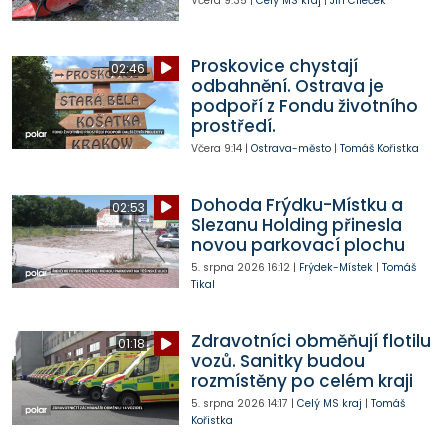
Včera
9:35
|
Celý MS kraj
|
Jiří Cileček
Proskovice chystají
02:46
odbahnění. Ostrava je
podpoří z Fondu životního
prostředí.
Včera
9:14
|
Ostrava-město
|
Tomáš Kořistka
Dohoda Frýdku-Místku a
02:53
Slezanu Holding přinesla
novou parkovací plochu
5. srpna 2026
16:12
|
Frýdek-Místek
|
Tomáš
Tikal
Zdravotníci obměňují flotilu
01:18
vozů. Sanitky budou
rozmístěny po celém kraji
5. srpna 2026
14:17
|
Celý MS kraj
|
Tomáš
Kořistka