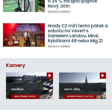
o 34 %, na špici poprvé
Nový Jičín
Komerční sdělení
Hrady CZ míří tento pátek a
sobotu na Veveří s
Danielem Landou, Mirai,
Rybičkami 48 nebo Mig 21
Komerční sdělení
Kamery
HAVÍŘOV
NOVÝ JIČÍN
NÁMĚSTÍ REPUBLIKY, HAVÍŘOV
MASARYKOVO NÁMĚSTÍ, NOVÝ JIČÍN