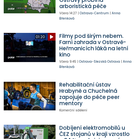
arboristická péče
Včera
14:27
|
Ostrava-Centrum
|
Anna
Břenková
Filmy pod širým nebem.
01:20
Farní zahrada v Ostravě-
Heřmanicích láká na letní
kino
Včera
9:45
|
Ostrava-Slezská Ostrava
|
Anna
Břenková
Rehabilitační ústav
Hrabyně a Chuchelná
zapojuje do péče peer
mentory
Komerční sdělení
Dobíjení elektromobilů u
ČEZ stojanů v kraji vzrostlo