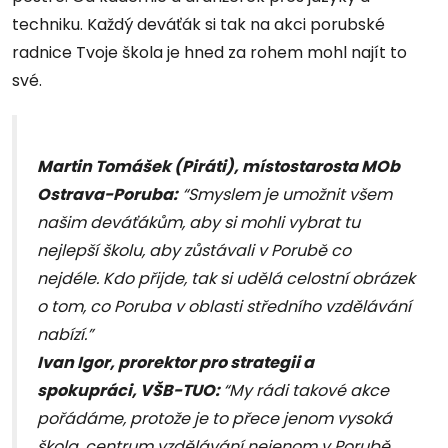
techniku. Každý deváťák si tak na akci porubské
radnice Tvoje škola je hned za rohem mohl najít to
své.
Martin Tomášek (Piráti), místostarosta MOb
Ostrava-Poruba:
“Smyslem je umožnit všem
našim deváťákům, aby si mohli vybrat tu
nejlepší školu, aby zůstávali v Porubě co
nejdéle. Kdo přijde, tak si udělá celostní obrázek
o tom, co Poruba v oblasti středního vzdělávání
nabízí.”
Ivan Igor, prorektor pro strategii a
spokupráci, VŠB-TUO:
“My rádi takové akce
pořádáme, protože je to přece jenom vysoká
škola, centrum vzdělávání nejenom v Porubě,