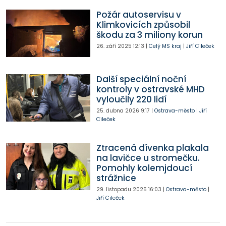
Požár autoservisu v
Klimkovicích způsobil
škodu za 3 miliony korun
26. září 2025
12:13
|
Celý MS kraj
|
Jiří Cileček
Další speciální noční
kontroly v ostravské MHD
vyloučily 220 lidí
25. dubna 2026
9:17
|
Ostrava-město
|
Jiří
Cileček
Ztracená dívenka plakala
na lavičce u stromečku.
Pomohly kolemjdoucí
strážnice
29. listopadu 2025
16:03
|
Ostrava-město
|
Jiří Cileček