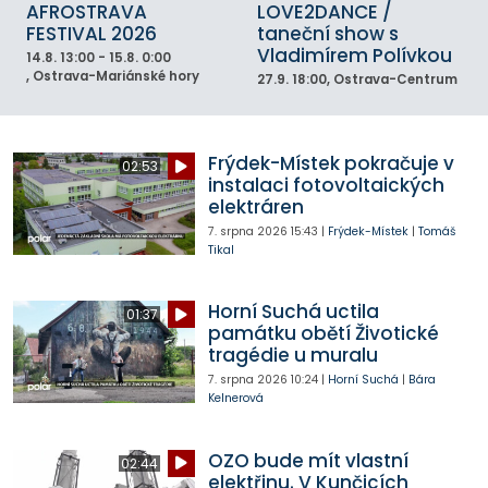
AFROSTRAVA
LOVE2DANCE /
FESTIVAL 2026
taneční show s
Vladimírem Polívkou
14.8.
13:00 - 15.8. 0:00
, Ostrava-Mariánské hory
27.9.
18:00
, Ostrava-Centrum
Frýdek-Místek pokračuje v
02:53
instalaci fotovoltaických
elektráren
7. srpna 2026
15:43
|
Frýdek-Místek
|
Tomáš
Tikal
Horní Suchá uctila
01:37
památku obětí Životické
tragédie u muralu
7. srpna 2026
10:24
|
Horní Suchá
|
Bára
Kelnerová
OZO bude mít vlastní
02:44
elektřinu. V Kunčicích