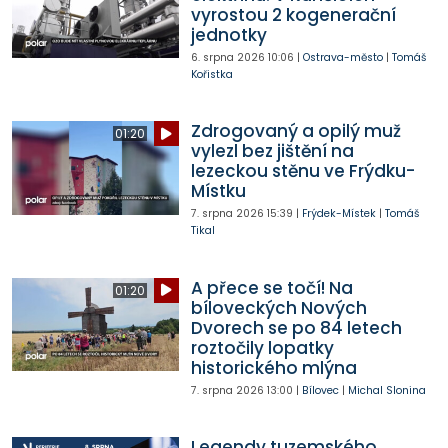
vyrostou 2 kogenerační
jednotky
6. srpna 2026
10:06
|
Ostrava-město
|
Tomáš
Kořistka
Zdrogovaný a opilý muž
01:20
vylezl bez jištění na
lezeckou stěnu ve Frýdku-
Místku
7. srpna 2026
15:39
|
Frýdek-Místek
|
Tomáš
Tikal
A přece se točí! Na
01:20
bíloveckých Nových
Dvorech se po 84 letech
roztočily lopatky
historického mlýna
7. srpna 2026
13:00
|
Bílovec
|
Michal Slonina
Legendy tuzemského