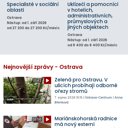
Specialisté v sociální
Uklízeči a pomocníci
oblasti
v hotelích,
administrativních,
Ostrava
průmyslových a
Nástup: od 1. září 2026
jiných objektech
od 27 200 do 27 200 Kč/měsíc
Ostrava
Nástup: od 1. září 2026
od 8 400 do 8 400 Kč/měsíc
Nejnovější zprávy - Ostrava
Zelená pro Ostravu. V
01:42
ulicích probíhají odborné
ořezy stromů
7. srpna 2026
15:15
|
Ostrava-Centrum
|
Anna
Břenková
Mariánskohorská radnice
01:56
má nový externí