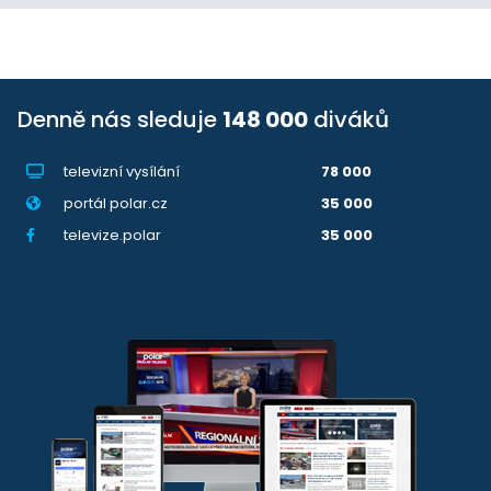
Denně nás sleduje
148 000
diváků
televizní vysílání
78 000
portál polar.cz
35 000
televize.polar
35 000