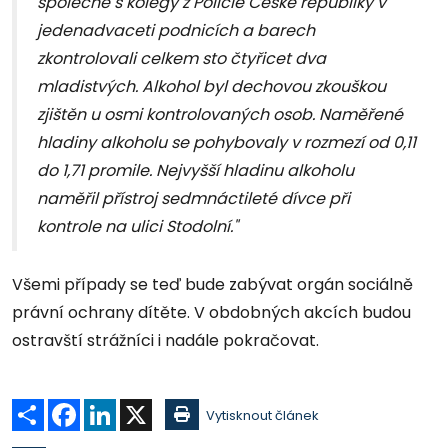
společně s kolegy z Policie České republiky v
jedenadvaceti podnicích a barech
zkontrolovali celkem sto čtyřicet dva
mladistvých. Alkohol byl dechovou zkouškou
zjištěn u osmi kontrolovaných osob. Naměřené
hladiny alkoholu se pohybovaly v rozmezí od 0,11
do 1,71 promile. Nejvyšší hladinu alkoholu
naměřil přístroj sedmnáctileté dívce při
kontrole na ulici Stodolní."
Všemi případy se teď bude zabývat orgán sociálně
právní ochrany dítěte. V obdobných akcích budou
ostravští strážníci i nadále pokračovat.
Sdílet
Facebook
LinkedIn
X
Vytisknout článek