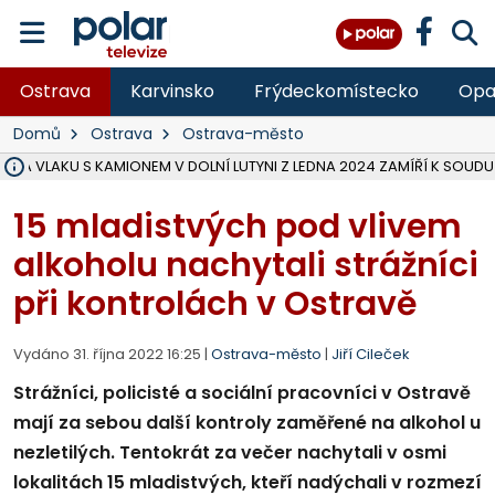
Ostrava
Karvinsko
Frýdeckomístecko
Opa
Domů
Ostrava
Ostrava-město
ŽKA VLAKU S KAMIONEM V DOLNÍ LUTYNI Z LEDNA 2024 ZAMÍŘÍ K SOUDU
STÁTNÍ ZÁSTUPCE PODAL ŽALOBU NA DVA LIDI A FIRMU Z OHROŽENÍ 
NA SLEZSKÉ HARTĚ PŘIBYLO SINIC, VODA MÁ HORŠÍ KVALITU, HYGIENI
NA BÍLOVECKÝCH NOVÝCH DVORECH SE PO 84 LETECH ROZTOČILY L
KARVINSKÉ MOŘE ZÍSKÁ NOVÉ GASTRO ZÁZEMÍ S VYHLÍDKOVOU TER
REKONSTRUKCE MATEŘSKÉ ŠKOLY V CHLEBIČOVĚ MÍŘÍ DO FINÁLE, VÍ
CYKLISTU (74) SRAZIL V BRUNTÁLU KAMION, JE V OHROŽENÍ ŽIVOTA,
POLICIE HLEDÁ PŘÍPADNÉ SVĚDKY, KTEŘÍ POMŮŽOU OBJASNIT PRŮ
MS KRAJ DOKONČIL OPRAVU SILNICE MEZI VRBNEM A HEŘMANOVICEM
SMVAK NABÍZÍ V DOBĚ SUCHA VODU OBCÍM A FIRMÁM, CISTERNY JE
F-M POKRAČUJE V INSTALACI FOTOVOLTAICKÝCH ELEKTRÁREN, REP
SENIOR AKADEMIE V OPAVĚ ZAHÁJILA DALŠÍ BĚH, REPORTÁŽ NA POL
PLANETÁRIUM V OSTRAVĚ CHYSTÁ POZOROVÁNÍ ČÁSTEČNÉHO ZATMĚ
OPRAVA ULIC V HAVÍŘOVĚ UKONČÍ NELEGÁLNÍ PARKOVÁNÍ VE VNI
V HAVÍŘOVĚ SE TĚŽCE ZRANIL MOTORKÁŘ PO SRÁŽCE S AUTEM, INF
15 mladistvých pod vlivem
alkoholu nachytali strážníci
při kontrolách v Ostravě
Vydáno 31. října 2022 16:25 |
Ostrava-město
|
Jiří Cileček
Strážníci, policisté a sociální pracovníci v Ostravě
mají za sebou další kontroly zaměřené na alkohol u
nezletilých. Tentokrát za večer nachytali v osmi
lokalitách 15 mladistvých, kteří nadýchali v rozmezí