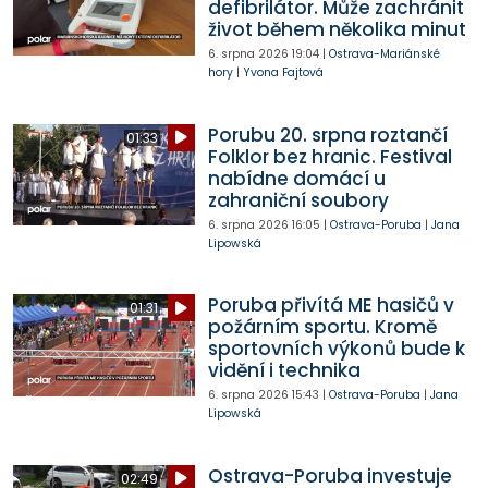
defibrilátor. Může zachránit
život během několika minut
6. srpna 2026
19:04
|
Ostrava-Mariánské
hory
|
Yvona Fajtová
Porubu 20. srpna roztančí
01:33
Folklor bez hranic. Festival
nabídne domácí u
zahraniční soubory
6. srpna 2026
16:05
|
Ostrava-Poruba
|
Jana
Lipowská
Poruba přivítá ME hasičů v
01:31
požárním sportu. Kromě
sportovních výkonů bude k
vidění i technika
6. srpna 2026
15:43
|
Ostrava-Poruba
|
Jana
Lipowská
Ostrava-Poruba investuje
02:49