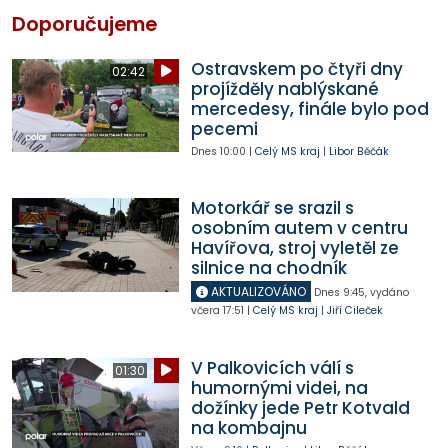
Doporučujeme
Ostravskem po čtyři dny
02:42
projížděly nablýskané
mercedesy, finále bylo pod
pecemi
Dnes
10:00
|
Celý MS kraj
|
Libor Běčák
Motorkář se srazil s
osobním autem v centru
Havířova, stroj vyletěl ze
silnice na chodník
AKTUALIZOVÁNO
Dnes
9:45
,
vydáno
včera
17:51
|
Celý MS kraj
|
Jiří Cileček
V Palkovicích válí s
01:30
humornými videi, na
dožínky jede Petr Kotvald
na kombajnu