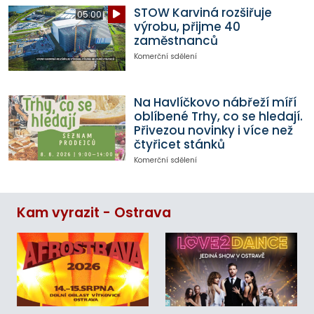
STOW Karviná rozšiřuje
05:00
výrobu, přijme 40
zaměstnanců
Komerční sdělení
Na Havlíčkovo nábřeží míří
oblíbené Trhy, co se hledají.
Přivezou novinky i více než
čtyřicet stánků
Komerční sdělení
Kam vyrazit - Ostrava