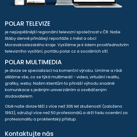
POLAR TELEVIZE
je nejúspěšnější regionální televizní společnost v ČR. Naše
štáby denně přinášejí reportáže z měst a obcí
Moravskoslezského kraje. Vysíláme je k lidem prostřednictvím
televizního vysílání, portálu polar.cz a sociálních sítí.
POLAR MULTIMEDIA
je divize se specializací na komerční výrobu. Umíme a rádi
děláme vše, co se týká multimedií - videa, virtuální realitu,
grafiky, weby. Našim klientům to přináší výhodu snadné
komunikace s jediným univerzálním a osvědčeným
dodavatelem.
Obě naše divize těží z více než 30ti let zkušeností (založeno
1993), sdružují více než 50 profesionálů a drží řadu ocenění za
profesionalitu a proklientský přístup.
Kontaktujte nás