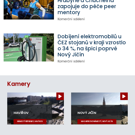
Hrabyně a Chuchelná
zapojuje do péče peer
mentory
Komerční sdělení
Dobíjení elektromobilů u
ČEZ stojanů v kraji vzrostlo
o 34 %, na špici poprvé
Nový Jičín
Komerční sdělení
Kamery
HAVÍŘOV
NOVÝ JIČÍN
NÁMĚSTÍ REPUBLIKY, HAVÍŘOV
MASARYKOVO NÁMĚSTÍ, NOVÝ JIČÍN