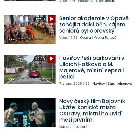
Včera
9:16
|
Palkovice
|
Libor Běčák
Senior akademie v Opavě
02:50
zahájila další běh. Zájem
seniorů byl obrovský
Včera
10:28
|
Opava
|
Yvona Fajtová
Havířov řeší parkování v
02:38
ulicích Haškova a M.
Majerové, místní sepsali
petici
7. srpna 2026
11:56
|
Havířov
|
Bára Kelnerová
Nový český film Bojovník
ukáže ikonická místa
Ostravy, místní ho uvidí
mezi prvními
Komerční sdělení