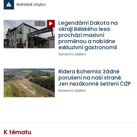
Nahlásit chybu
Legendární Dakota na
01:32
okraji Bělského lesa
prochází masivní
proměnou a nabídne
exkluzivní gastronomii
Komerční sdělení
Ridera Bohemia: žádné
porušení na naší straně.
Jen nezákonné šetření ČIŽP
Komerční sdělení
K tématu