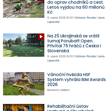
do oprav chodníků a cest.
Letos vyjdou na 60 milionů
Kč
6. srpna 2026
15:20
|
Ostrava-Poruba
|
Jana
Lipowská
Na ZŠ Ukrajinská se vrátil
02:47
turnaj Poruba!!! Open.
Přivítal 75 hráčů z Česka i
Slovenska
6. srpna 2026
15:02
|
Ostrava-Poruba
|
Jana
Lipowská
Vánoční hvězda HSF
System vyhrála BIM Awards
2026
Komerční sdělení
Rehabilitační ústav