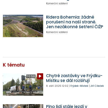
Komerční sdělení
Ridera Bohemia: žádné
porušení na naší straně.
Jen nezákonné šetření ČIŽP
Komerční sdělení
K tématu
Chytré zastávky ve Frýdku-
02:58
Místku se dál rozšiřují
8. září 2025
12:02
|
Frýdek-Místek
|
Jiří Cileček
Plno lidí stále jezdí v