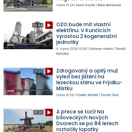
Včera
10:24
|
Horní Suchá
|
Bára Kelnerová
OZO bude mít vlastní
02:44
elektřinu. V Kunčicích
vyrostou 2 kogenerační
jednotky
6. srpna 2026
10:06
|
Ostrava-město
|
Tomáš
Kořistka
Zdrogovaný a opilý muž
01:20
vylezl bez jištění na
lezeckou stěnu ve Frýdku-
Místku
Včera
15:39
|
Frýdek-Místek
|
Tomáš Tikal
A přece se točí! Na
01:20
bíloveckých Nových
Dvorech se po 84 letech
roztočily lopatky