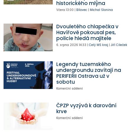
historického mlýna
Včera
13:00
|
Bílovec
|
Michal Slonina
Dvouletého chlapečka v
Havířově pokousal pes,
policie hledá majitele
6. srpna 2026
14:33
|
Celý MS kraj
|
Jiří Cileček
Legendy tuzemského
undergroundu zavítají na
PERIFERII Ostrava už v
sobotu
Komerční sdělení
ČPZP vyzývá k darování
krve
Komerční sdělení