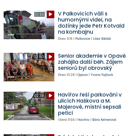
V Palkovicích válí s
01:30
humornými videi, na
dožínky jede Petr Kotvald
na kombajnu
Dnes
9:16
|
Palkovice
|
Libor Běčák
Senior akademie v Opavě
02:50
zahájila další běh. Zájem
seniorů byl obrovský
Dnes
10:28
|
Opava
|
Yvona Fajtová
Havířov řeší parkování v
02:38
ulicích Haškova a M.
Majerové, místní sepsali
petici
Včera
11:56
|
Havířov
|
Bára Kelnerová