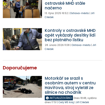
ostravské MHD stále
načerno
13. října 2025
16:52
|
Ostrava-město
|
Jiří
Cileček
Kontroly v ostravské MHD
opět vykázaly desítky lidí
bez platného lístku
28. února 2026
11:08
|
Ostrava-město
|
Jiří
Cileček
Doporučujeme
Motorkář se srazil s
osobním autem v centru
Havířova, stroj vyletěl ze
silnice na chodník
AKTUALIZOVÁNO
Dnes
18:48
,
vydáno
dnes
17:51
|
Celý MS kraj
|
Jiří Cileček