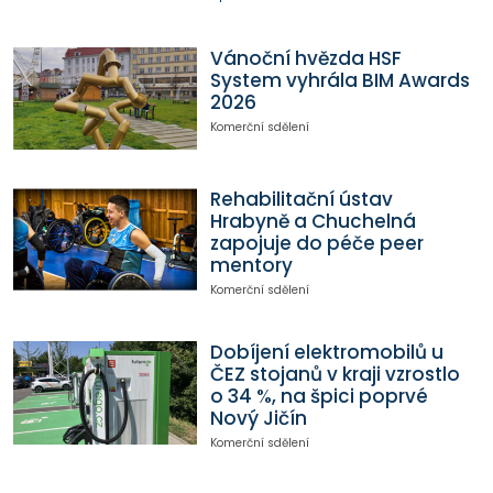
Vánoční hvězda HSF
System vyhrála BIM Awards
2026
Komerční sdělení
Rehabilitační ústav
Hrabyně a Chuchelná
zapojuje do péče peer
mentory
Komerční sdělení
Dobíjení elektromobilů u
ČEZ stojanů v kraji vzrostlo
o 34 %, na špici poprvé
Nový Jičín
Komerční sdělení