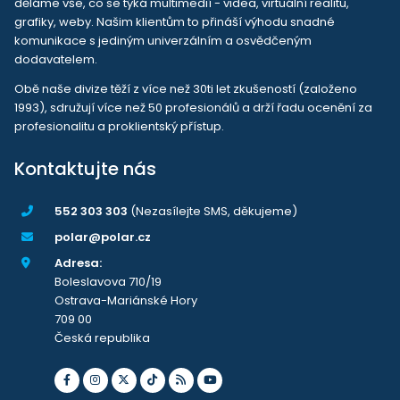
děláme vše, co se týká multimedií - videa, virtuální realitu,
grafiky, weby. Našim klientům to přináší výhodu snadné
komunikace s jediným univerzálním a osvědčeným
dodavatelem.
Obě naše divize těží z více než 30ti let zkušeností (založeno
1993), sdružují více než 50 profesionálů a drží řadu ocenění za
profesionalitu a proklientský přístup.
Kontaktujte nás
552 303 303
(Nezasílejte SMS, děkujeme)
polar@polar.cz
Adresa:
Boleslavova 710/19
Ostrava-Mariánské Hory
709 00
Česká republika