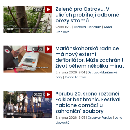
Zelená pro Ostravu. V
01:42
ulicích probíhají odborné
ořezy stromů
Včera
15:15
|
Ostrava-Centrum
|
Anna
Břenková
Mariánskohorská radnice
01:56
má nový externí
defibrilátor. Může zachránit
život během několika minut
6. srpna 2026
19:04
|
Ostrava-Mariánské
hory
|
Yvona Fajtová
Porubu 20. srpna roztančí
01:33
Folklor bez hranic. Festival
nabídne domácí u
zahraniční soubory
6. srpna 2026
16:05
|
Ostrava-Poruba
|
Jana
Lipowská