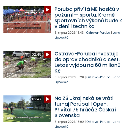
Poruba přivítá ME hasičů v
01:31
požárním sportu. Kromě
sportovních výkonů bude k
vidění i technika
6. srpna 2026
15:43
|
Ostrava-Poruba
|
Jana
Lipowská
Ostrava-Poruba investuje
02:49
do oprav chodníků a cest.
Letos vyjdou na 60 milionů
Kč
6. srpna 2026
15:20
|
Ostrava-Poruba
|
Jana
Lipowská
Na ZŠ Ukrajinská se vrátil
02:47
turnaj Poruba!!! Open.
Přivítal 75 hráčů z Česka i
Slovenska
6. srpna 2026
15:02
|
Ostrava-Poruba
|
Jana
Lipowská