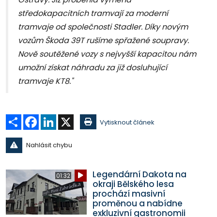
středokapacitních tramvají za moderní
tramvaje od společnosti Stadler. Díky novým
vozům Škoda 39T rušíme spřažené soupravy.
Nově soutěžené vozy s nejvyšší kapacitou nám
umožní získat náhradu za již dosluhující
tramvaje KT8
."
Sdílet
Facebook
LinkedIn
X
Vytisknout článek
Nahlásit chybu
Legendární Dakota na
01:32
okraji Bělského lesa
prochází masivní
proměnou a nabídne
exkluzivní gastronomii