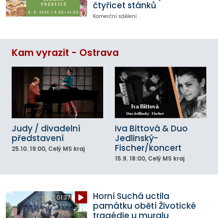
čtyřicet stánků
Komerční sdělení
Kam vyrazit - Ostrava
Judy / divadelní
Iva Bittová & Duo
představení
Jedlinský-
Fischer/koncert
25.10.
19:00
, Celý MS kraj
15.9.
18:00
, Celý MS kraj
Horní Suchá uctila
01:37
památku obětí Životické
tragédie u muralu