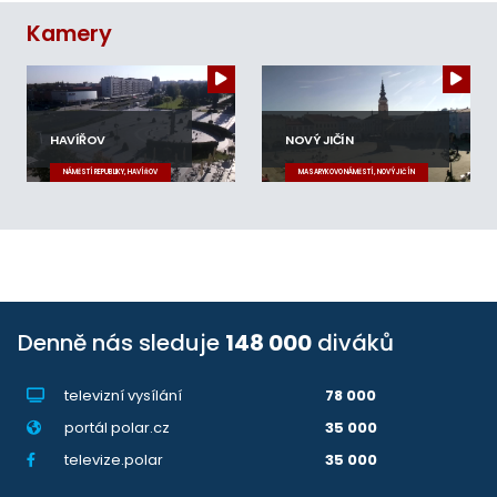
Kamery
HAVÍŘOV
NOVÝ JIČÍN
NÁMĚSTÍ REPUBLIKY, HAVÍŘOV
MASARYKOVO NÁMĚSTÍ, NOVÝ JIČÍN
Denně nás sleduje
148 000
diváků
televizní vysílání
78 000
portál polar.cz
35 000
televize.polar
35 000