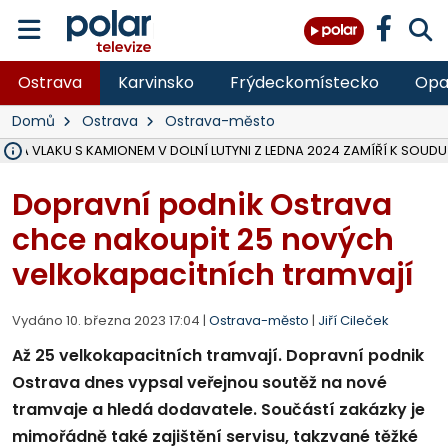
Ostrava
Karvinsko
Frýdeckomístecko
Opa
Domů
Ostrava
Ostrava-město
ŽKA VLAKU S KAMIONEM V DOLNÍ LUTYNI Z LEDNA 2024 ZAMÍŘÍ K SOUDU
STÁTNÍ ZÁSTUPCE PODAL ŽALOBU NA DVA LIDI A FIRMU Z OHROŽENÍ 
NA SLEZSKÉ HARTĚ PŘIBYLO SINIC, VODA MÁ HORŠÍ KVALITU, HYGIENI
NA BÍLOVECKÝCH NOVÝCH DVORECH SE PO 84 LETECH ROZTOČILY L
KARVINSKÉ MOŘE ZÍSKÁ NOVÉ GASTRO ZÁZEMÍ S VYHLÍDKOVOU TER
REKONSTRUKCE MATEŘSKÉ ŠKOLY V CHLEBIČOVĚ MÍŘÍ DO FINÁLE, VÍ
CYKLISTU (74) SRAZIL V BRUNTÁLU KAMION, JE V OHROŽENÍ ŽIVOTA,
POLICIE HLEDÁ PŘÍPADNÉ SVĚDKY, KTEŘÍ POMŮŽOU OBJASNIT PRŮ
MS KRAJ DOKONČIL OPRAVU SILNICE MEZI VRBNEM A HEŘMANOVICEM
SMVAK NABÍZÍ V DOBĚ SUCHA VODU OBCÍM A FIRMÁM, CISTERNY JE
F-M POKRAČUJE V INSTALACI FOTOVOLTAICKÝCH ELEKTRÁREN, REP
SENIOR AKADEMIE V OPAVĚ ZAHÁJILA DALŠÍ BĚH, REPORTÁŽ NA POL
PLANETÁRIUM V OSTRAVĚ CHYSTÁ POZOROVÁNÍ ČÁSTEČNÉHO ZATMĚ
OPRAVA ULIC V HAVÍŘOVĚ UKONČÍ NELEGÁLNÍ PARKOVÁNÍ VE VNI
V HAVÍŘOVĚ SE TĚŽCE ZRANIL MOTORKÁŘ PO SRÁŽCE S AUTEM, INF
Dopravní podnik Ostrava
chce nakoupit 25 nových
velkokapacitních tramvají
Vydáno 10. března 2023 17:04 |
Ostrava-město
|
Jiří Cileček
Až 25 velkokapacitních tramvají. Dopravní podnik
Ostrava dnes vypsal veřejnou soutěž na nové
tramvaje a hledá dodavatele. Součástí zakázky je
mimořádně také zajištění servisu, takzvané těžké