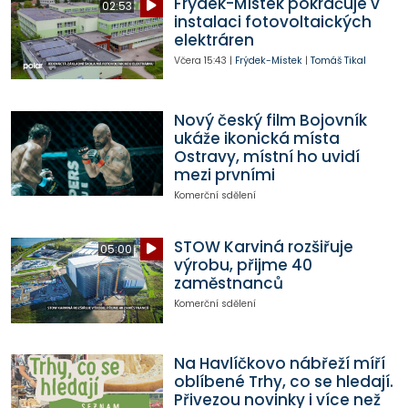
Frýdek-Místek pokračuje v
02:53
instalaci fotovoltaických
elektráren
Včera
15:43
|
Frýdek-Místek
|
Tomáš Tikal
Nový český film Bojovník
ukáže ikonická místa
Ostravy, místní ho uvidí
mezi prvními
Komerční sdělení
STOW Karviná rozšiřuje
05:00
výrobu, přijme 40
zaměstnanců
Komerční sdělení
Na Havlíčkovo nábřeží míří
oblíbené Trhy, co se hledají.
Přivezou novinky i více než