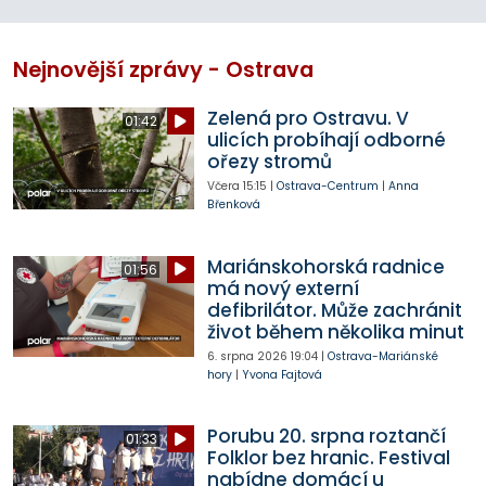
Nejnovější zprávy - Ostrava
Zelená pro Ostravu. V
01:42
ulicích probíhají odborné
ořezy stromů
Včera
15:15
|
Ostrava-Centrum
|
Anna
Břenková
Mariánskohorská radnice
01:56
má nový externí
defibrilátor. Může zachránit
život během několika minut
6. srpna 2026
19:04
|
Ostrava-Mariánské
hory
|
Yvona Fajtová
Porubu 20. srpna roztančí
01:33
Folklor bez hranic. Festival
nabídne domácí u