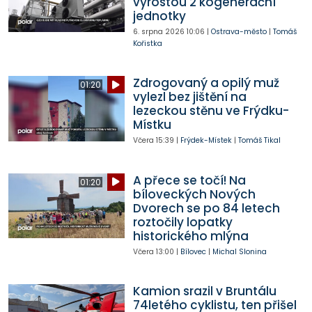
vyrostou 2 kogenerační
jednotky
6. srpna 2026
10:06
|
Ostrava-město
|
Tomáš
Kořistka
Zdrogovaný a opilý muž
01:20
vylezl bez jištění na
lezeckou stěnu ve Frýdku-
Místku
Včera
15:39
|
Frýdek-Místek
|
Tomáš Tikal
A přece se točí! Na
01:20
bíloveckých Nových
Dvorech se po 84 letech
roztočily lopatky
historického mlýna
Včera
13:00
|
Bílovec
|
Michal Slonina
Kamion srazil v Bruntálu
74letého cyklistu, ten přišel