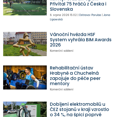
Přivítal 75 hráčů z Česka i
Slovenska
6. srpna 2026
15:02
|
Ostrava-Poruba
|
Jana
Lipowská
Vánoční hvězda HSF
System vyhrála BIM Awards
2026
Komerční sdělení
Rehabilitační ústav
Hrabyně a Chuchelná
zapojuje do péče peer
mentory
Komerční sdělení
Dobíjení elektromobilů u
ČEZ stojanů v kraji vzrostlo
o 34 %, na špici poprvé