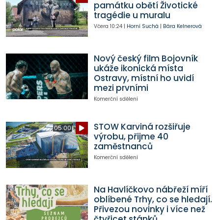
památku obětí Životické
tragédie u muralu
Včera
10:24
|
Horní Suchá
|
Bára Kelnerová
Nový český film Bojovník
ukáže ikonická místa
Ostravy, místní ho uvidí
mezi prvními
Komerční sdělení
STOW Karviná rozšiřuje
05:00
výrobu, přijme 40
zaměstnanců
Komerční sdělení
Na Havlíčkovo nábřeží míří
oblíbené Trhy, co se hledají.
Přivezou novinky i více než
čtyřicet stánků