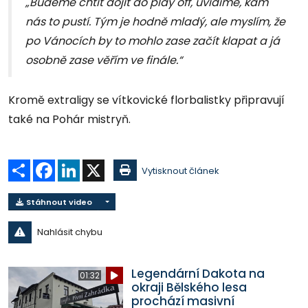
„Budeme chtít dojít do play off, uvidíme, kam
nás to pustí. Tým je hodně mladý, ale myslím, že
po Vánocích by to mohlo zase začít klapat a já
osobně zase věřím ve finále.“
Kromě extraligy se vítkovické florbalistky připravují
také na Pohár mistryň.
Sdílet
Facebook
LinkedIn
X
Vytisknout článek
Stáhnout video
Nahlásit chybu
Legendární Dakota na
01:32
okraji Bělského lesa
prochází masivní