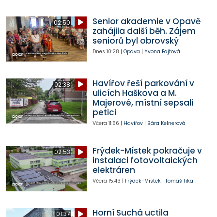
Senior akademie v Opavě
02:50
zahájila další běh. Zájem
seniorů byl obrovský
Dnes
10:28
|
Opava
|
Yvona Fajtová
Havířov řeší parkování v
02:38
ulicích Haškova a M.
Majerové, místní sepsali
petici
Včera
11:56
|
Havířov
|
Bára Kelnerová
Frýdek-Místek pokračuje v
02:53
instalaci fotovoltaických
elektráren
Včera
15:43
|
Frýdek-Místek
|
Tomáš Tikal
Horní Suchá uctila
01:37