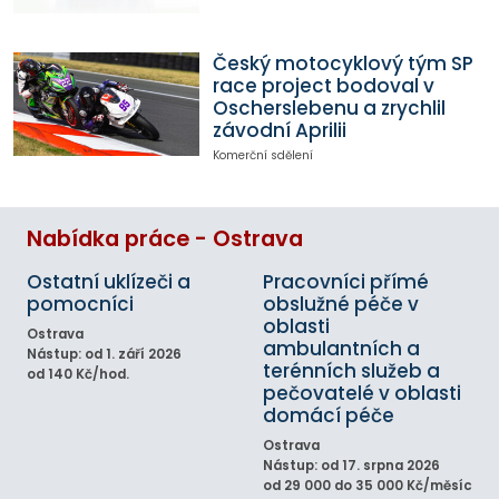
Český motocyklový tým SP
race project bodoval v
Oscherslebenu a zrychlil
závodní Aprilii
Komerční sdělení
Nabídka práce - Ostrava
Ostatní uklízeči a
Pracovníci přímé
pomocníci
obslužné péče v
oblasti
Ostrava
ambulantních a
Nástup: od 1. září 2026
terénních služeb a
od 140 Kč/hod.
pečovatelé v oblasti
domácí péče
Ostrava
Nástup: od 17. srpna 2026
od 29 000 do 35 000 Kč/měsíc