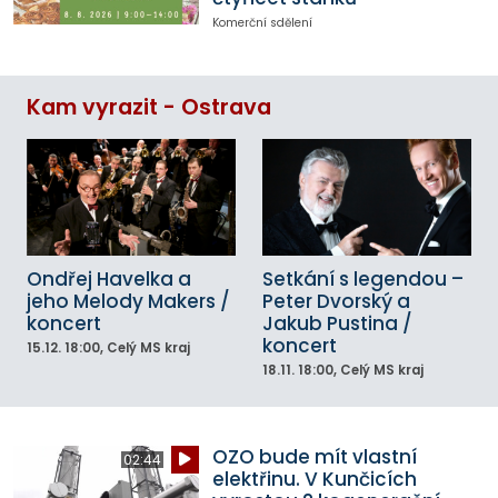
Komerční sdělení
Kam vyrazit - Ostrava
Ondřej Havelka a
Setkání s legendou –
jeho Melody Makers /
Peter Dvorský a
koncert
Jakub Pustina /
koncert
15.12.
18:00
, Celý MS kraj
18.11.
18:00
, Celý MS kraj
OZO bude mít vlastní
02:44
elektřinu. V Kunčicích