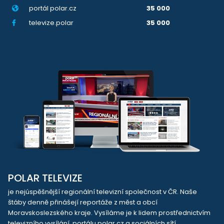
portál polar.cz
35 000
televize.polar
35 000
POLAR TELEVIZE
je nejúspěšnější regionální televizní společnost v ČR. Naše
štáby denně přinášejí reportáže z měst a obcí
Moravskoslezského kraje. Vysíláme je k lidem prostřednictvím
televizního vysílání, portálu polar.cz a sociálních sítí.