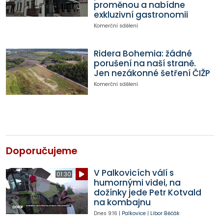
proměnou a nabídne
exkluzivní gastronomii
Komerční sdělení
Ridera Bohemia: žádné
porušení na naší straně.
Jen nezákonné šetření ČIŽP
Komerční sdělení
Doporučujeme
V Palkovicích válí s
01:30
humornými videi, na
dožínky jede Petr Kotvald
na kombajnu
Dnes
9:16
|
Palkovice
|
Libor Běčák