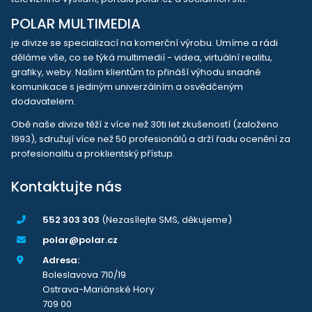
POLAR MULTIMEDIA
je divize se specializací na komerční výrobu. Umíme a rádi
děláme vše, co se týká multimedií - videa, virtuální realitu,
grafiky, weby. Našim klientům to přináší výhodu snadné
komunikace s jediným univerzálním a osvědčeným
dodavatelem.
Obě naše divize těží z více než 30ti let zkušeností (založeno
1993), sdružují více než 50 profesionálů a drží řadu ocenění za
profesionalitu a proklientský přístup.
Kontaktujte nás
552 303 303
(Nezasílejte SMS, děkujeme)
polar@polar.cz
Adresa:
Boleslavova 710/19
Ostrava-Mariánské Hory
709 00