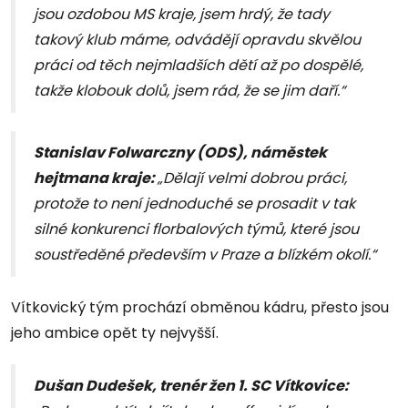
jsou ozdobou MS kraje, jsem hrdý, že tady
takový klub máme, odvádějí opravdu skvělou
práci od těch nejmladších dětí až po dospělé,
takže klobouk dolů, jsem rád, že se jim daří.“
Stanislav Folwarczny (ODS), náměstek
hejtmana kraje:
„Dělají velmi dobrou práci,
protože to není jednoduché se prosadit v tak
silné konkurenci florbalových týmů, které jsou
soustředěné především v Praze a blízkém okolí.“
Vítkovický tým prochází obměnou kádru, přesto jsou
jeho ambice opět ty nejvyšší.
Dušan Dudešek, trenér žen 1. SC Vítkovice: