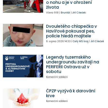
o nohu a je v ohrožení
života
Včera
9:18
|
Bruntál
|
Jiří Cileček
Dvouletého chlapečka v
Havířově pokousal pes,
policie hledá majitele
6. srpna 2026
14:33
|
Celý MS kraj
|
Jiří Cileček
Legendy tuzemského
undergroundu zavítají na
PERIFERII Ostrava už v
sobotu
Komerční sdělení
ČPZP vyzývá k darování
krve
Komerční sdělení