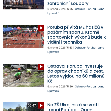
zahraniční soubory
6. srpna 2026
16:05
|
Ostrava-Poruba
|
Jana
Lipowská
Poruba přivítá ME hasičů v
01:31
požárním sportu. Kromě
sportovních výkonů bude k
vidění i technika
6. srpna 2026
15:43
|
Ostrava-Poruba
|
Jana
Lipowská
Ostrava-Poruba investuje
02:49
do oprav chodníků a cest.
Letos vyjdou na 60 milionů
Kč
6. srpna 2026
15:20
|
Ostrava-Poruba
|
Jana
Lipowská
Na ZŠ Ukrajinská se vrátil
02:47
turnaj Poruba!!! Open.