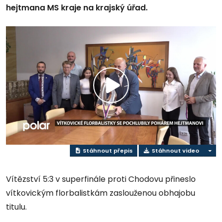
hejtmana MS kraje na krajský úřad.
Přehrát
video
Stáhnout přepis
Stáhnout video
Vítězství 5:3 v superfinále proti Chodovu přineslo
vítkovickým florbalistkám zaslouženou obhajobu
titulu.