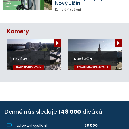
Nový Jičín
Komerční sdělení
Kamery
HAVÍŘOV
NOVÝ JIČÍN
NÁMĚSTÍ REPUBLIKY, HAVÍŘOV
MASARYKOVO NÁMĚSTÍ, NOVÝ JIČÍN
Denně nás sleduje
148 000
diváků
televizní vysílání
78 000