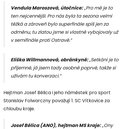
Vendula Maroszová, útočnice:
„Pro mě je to
ten nejcennější. Pro nás byla ta sezona velmi
těžká a zároveň bylo superfinále spíš jen za
odměnu, tu zlatou jsme si vlastně vybojovaly už
v semifinále proti Ostravě.“
Eliška Willmannová, obránkyně:
„Setkání je to
příjemné, já jsem tady osobně poprvé, takže si
užívám tu konverzaci.“
Hejtman Josef Bělica i jeho náměstek pro sport
Stanislav Folwarczny považují 1. SC Vítkovice za
chloubu kraje.
Josef Bělica (ANO), hejtman MS kraje:
„Ony