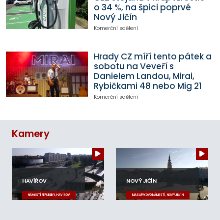
o 34 %, na špici poprvé
Nový Jičín
Komerční sdělení
Hrady CZ míří tento pátek a
sobotu na Veveří s
Danielem Landou, Mirai,
Rybičkami 48 nebo Mig 21
Komerční sdělení
Kamery
HAVÍŘOV
NOVÝ JIČÍN
NÁMĚSTÍ REPUBLIKY, HAVÍŘOV
MASARYKOVO NÁMĚSTÍ, NOVÝ JIČÍN