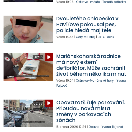
Včera
10:06
|
Ostrava-město
|
Tomáš Kořistka
Dvouletého chlapečka v
Havířově pokousal pes,
policie hledá majitele
Včera
14:33
|
Celý MS kraj
|
Jiří Cileček
Mariánskohorská radnice
01:56
má nový externí
defibrilátor. Může zachránit
život během několika minut
Včera
19:04
|
Ostrava-Mariánské hory
|
Yvona
Fajtová
Opava rozšiřuje parkování.
02:33
Přibudou nová místa i
změny v parkovacích
zónách
5. srpna 2026
17:24
|
Opava
|
Yvona Fajtová