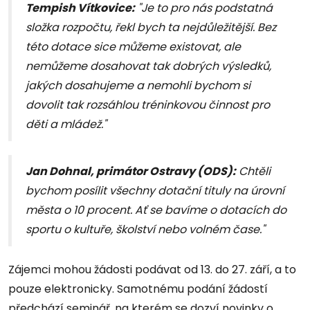
Tempish Vítkovice:
"Je to pro nás podstatná
složka rozpočtu, řekl bych ta nejdůležitější. Bez
této dotace sice můžeme existovat, ale
nemůžeme dosahovat tak dobrých výsledků,
jakých dosahujeme a nemohli bychom si
dovolit tak rozsáhlou tréninkovou činnost pro
děti a mládež."
Jan Dohnal, primátor Ostravy (ODS):
Chtěli
bychom posílit všechny dotační tituly na úrovní
města o 10 procent. Ať se bavíme o dotacích do
sportu o kultuře, školství nebo volném čase."
Zájemci mohou žádosti podávat od 13. do 27. září, a to
pouze elektronicky. Samotnému podání žádostí
předchází seminář, na kterém se dozví novinky o