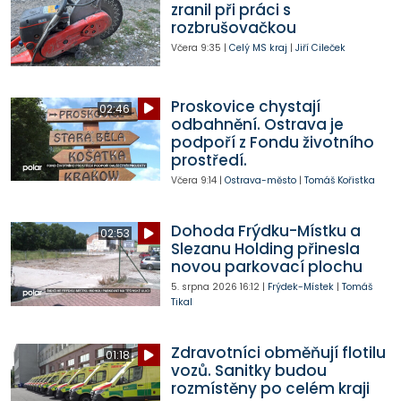
zranil při práci s
rozbrušovačkou
Včera
9:35
|
Celý MS kraj
|
Jiří Cileček
Proskovice chystají
02:46
odbahnění. Ostrava je
podpoří z Fondu životního
prostředí.
Včera
9:14
|
Ostrava-město
|
Tomáš Kořistka
Dohoda Frýdku-Místku a
02:53
Slezanu Holding přinesla
novou parkovací plochu
5. srpna 2026
16:12
|
Frýdek-Místek
|
Tomáš
Tikal
Zdravotníci obměňují flotilu
01:18
vozů. Sanitky budou
rozmístěny po celém kraji