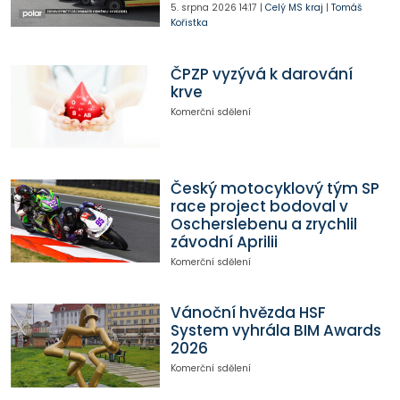
5. srpna 2026
14:17
|
Celý MS kraj
|
Tomáš
Kořistka
ČPZP vyzývá k darování
krve
Komerční sdělení
Český motocyklový tým SP
race project bodoval v
Oscherslebenu a zrychlil
závodní Aprilii
Komerční sdělení
Vánoční hvězda HSF
System vyhrála BIM Awards
2026
Komerční sdělení