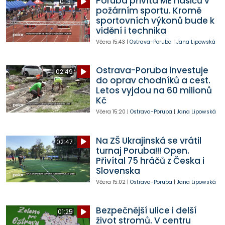
Poruba přivítá ME hasičů v
01:31
požárním sportu. Kromě
sportovních výkonů bude k
vidění i technika
Včera
15:43
|
Ostrava-Poruba
|
Jana Lipowská
Ostrava-Poruba investuje
02:49
do oprav chodníků a cest.
Letos vyjdou na 60 milionů
Kč
Včera
15:20
|
Ostrava-Poruba
|
Jana Lipowská
Na ZŠ Ukrajinská se vrátil
02:47
turnaj Poruba!!! Open.
Přivítal 75 hráčů z Česka i
Slovenska
Včera
15:02
|
Ostrava-Poruba
|
Jana Lipowská
Bezpečnější ulice i delší
01:25
život stromů. V centru