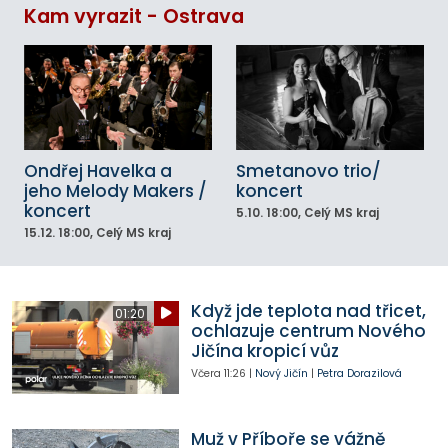
Kam vyrazit - Ostrava
Ondřej Havelka a
Smetanovo trio/
jeho Melody Makers /
koncert
koncert
5.10.
18:00
, Celý MS kraj
15.12.
18:00
, Celý MS kraj
Když jde teplota nad třicet,
01:20
ochlazuje centrum Nového
Jičína kropicí vůz
Včera
11:26
|
Nový Jičín
|
Petra Dorazilová
Muž v Příboře se vážně