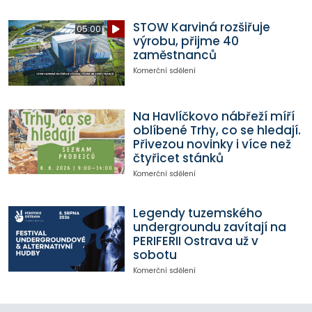
STOW Karviná rozšiřuje
05:00
výrobu, přijme 40
zaměstnanců
Komerční sdělení
Na Havlíčkovo nábřeží míří
oblíbené Trhy, co se hledají.
Přivezou novinky i více než
čtyřicet stánků
Komerční sdělení
Legendy tuzemského
undergroundu zavítají na
PERIFERII Ostrava už v
sobotu
Komerční sdělení