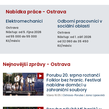
Nabídka práce - Ostrava
Elektromechanici
Odborní pracovníci v
sociální oblasti
Ostrava
Nástup: od 5. října 2026
Ostrava
od 55 000 do 55 000
Nástup: od 1. září 2026
Kč/měsíc
od 32 060 do 35 450
Kč/měsíc
Nejnovější zprávy - Ostrava
Porubu 20. srpna roztančí
01:33
Folklor bez hranic. Festival
nabídne domácí u
zahraniční soubory
Včera
16:05
|
Ostrava-Poruba
|
Jana Lipowská