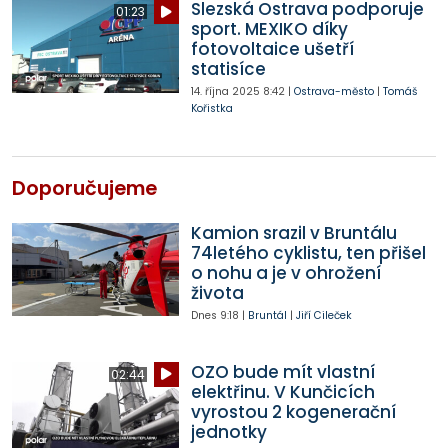
Slezská Ostrava podporuje
01:23
sport. MEXIKO díky
fotovoltaice ušetří
statisíce
14. října 2025
8:42
|
Ostrava-město
|
Tomáš
Kořistka
Doporučujeme
Kamion srazil v Bruntálu
74letého cyklistu, ten přišel
o nohu a je v ohrožení
života
Dnes
9:18
|
Bruntál
|
Jiří Cileček
OZO bude mít vlastní
02:44
elektřinu. V Kunčicích
vyrostou 2 kogenerační
jednotky