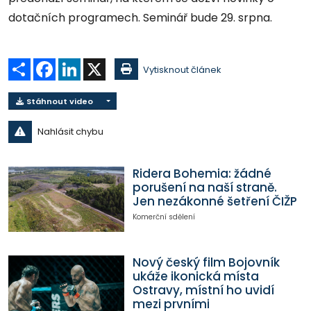
dotačních programech. Seminář bude 29. srpna.
Sdílet
Facebook
LinkedIn
X
Vytisknout článek
Stáhnout video
Nahlásit chybu
Ridera Bohemia: žádné
porušení na naší straně.
Jen nezákonné šetření ČIŽP
Komerční sdělení
Nový český film Bojovník
ukáže ikonická místa
Ostravy, místní ho uvidí
mezi prvními