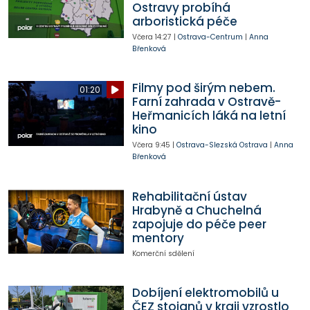
Ostravy probíhá
arboristická péče
Včera
14:27
|
Ostrava-Centrum
|
Anna
Břenková
Filmy pod širým nebem.
01:20
Farní zahrada v Ostravě-
Heřmanicích láká na letní
kino
Včera
9:45
|
Ostrava-Slezská Ostrava
|
Anna
Břenková
Rehabilitační ústav
Hrabyně a Chuchelná
zapojuje do péče peer
mentory
Komerční sdělení
Dobíjení elektromobilů u
ČEZ stojanů v kraji vzrostlo