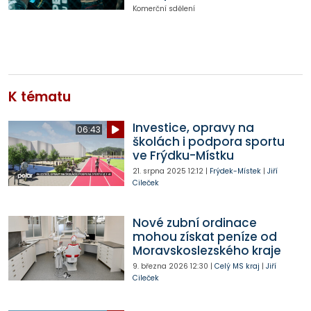
Komerční sdělení
K tématu
Investice, opravy na
06:43
školách i podpora sportu
ve Frýdku-Místku
21. srpna 2025
12:12
|
Frýdek-Místek
|
Jiří
Cileček
Nové zubní ordinace
mohou získat peníze od
Moravskoslezského kraje
9. března 2026
12:30
|
Celý MS kraj
|
Jiří
Cileček