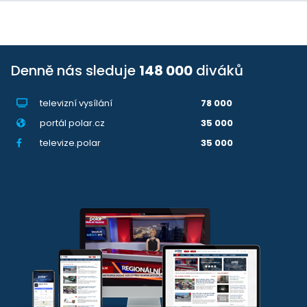
Denně nás sleduje
148 000
diváků
televizní vysílání
78 000
portál polar.cz
35 000
televize.polar
35 000