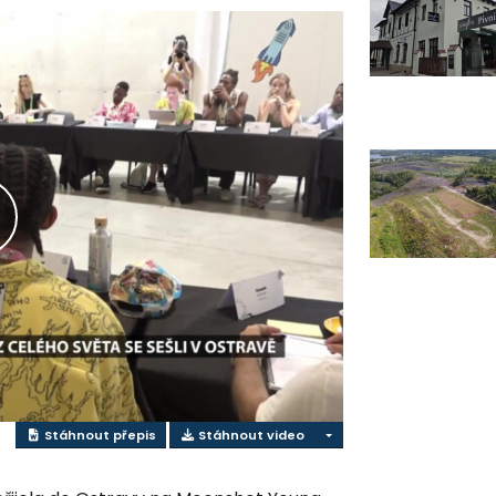
řehrát
ideo
Stáhnout přepis
Stáhnout video