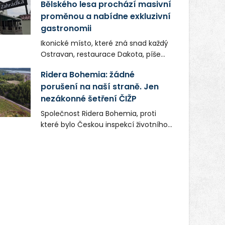
Bělského lesa prochází masivní
proměnou a nabídne exkluzivní
gastronomii
Ikonické místo, které zná snad každý
Ostravan, restaurace Dakota, píše
novou kapitolu. Silná mateřská
Ridera Bohemia: žádné
společnost Dang Investment Group
porušení na naší straně. Jen
s.r.o. investuje do projektu přes 50
nezákonné šetření ČIŽP
milionů korun. Cílem je přinést
Ostravě dva špičkové gastronomické
Společnost Ridera Bohemia, proti
koncepty, které v regionu dosud
které bylo Českou inspekcí životního
chyběly, luxusní středomořskou
prostředí (ČIŽP) čtyři roky vedeno
kuchyni a autentickou asijskou
vykonstruované řízení, při realizaci
gastronomii.
OVS na heřmanické haldě
postupovala v souladu se zákonem a
zadáním státního podniku DIAMO a v
této souvislosti nelze hovořit o
žádném odpadu. Ridera od počátku
označovala řízení ČIŽP za nezákonné
a domáhala se práva na spravedlivý