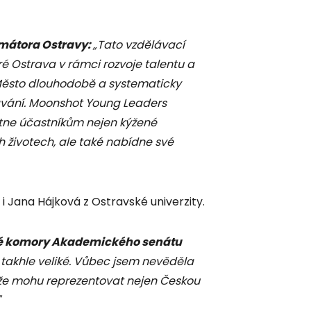
mátora Ostravy:
„Tato vzdělávací
ré Ostrava v rámci rozvoje talentu a
 Město dlouhodobě a systematicky
lávání. Moonshot Young Leaders
ytne účastníkům nejen kýžené
h životech, ale také nabídne své
 i Jana Hájková z Ostravské univerzity.
ké komory Akademického senátu
 takhle veliké. Vůbec jsem nevěděla
že mohu reprezentovat nejen Českou
"