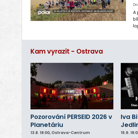
Dn
A 
bí
lo
st
ro
Kam vyrazit - Ostrava
Pozorování PERSEID 2026 v
Iva B
Planetáriu
Jedli
13.8.
18:00
, Ostrava-Centrum
15.9.
18: