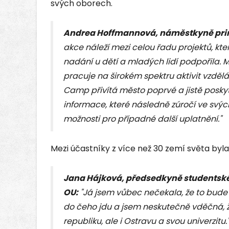
svých oborech.
Andrea Hoffmannová, náměstkyně pri
akce náleží mezi celou řadu projektů, kte
nadání u dětí a mladých lidí podpořila.
pracuje na širokém spektru aktivit vzdě
Camp přivítá město poprvé a jistě posk
informace, které následně zúročí ve svýc
možnosti pro případné další uplatnění."
Mezi účastníky z více než 30 zemí světa byla
Jana Hájková, předsedkyně students
OU:
"Já jsem vůbec nečekala, že to bude
do čeho jdu a jsem neskutečně vděčná, 
republiku, ale i Ostravu a svou univerzitu.