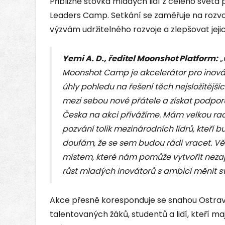
Přibližně stovka mladých lidí z celého světa
Leaders Camp. Setkání se zaměřuje na rozvo
výzvám udržitelného rozvoje a zlepšovat jeji
Yemi A. D., ředitel Moonshot Platform:
„
Moonshot Camp je akcelerátor pro inováto
úhly pohledu na řešení těch nejsložitějš
mezi sebou nové přátele a získat podpor
Česka na akci přivážíme. Mám velkou rado
pozvání tolik mezinárodních lídrů, kteří
doufám, že se sem budou rádi vracet. Vě
místem, které nám pomůže vytvořit neza
růst mladých inovátorů s ambicí měnit sv
Akce přesně koresponduje se snahou Ostrav
talentovaných žáků, studentů a lidí, kteří 