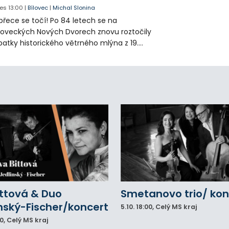
es
13:00
|
Bílovec
|
Michal Slonina
přece se točí! Po 84 letech se na
loveckých Nových Dvorech znovu roztočily
patky historického větrného mlýna z 19.
oletí. Kvůli nepříznivému větru je ale museli
zpohybovat dobrovolníci.
ittová & Duo
Smetanovo trio/ kon
nský-Fischer/koncert
5.10.
18:00
, Celý MS kraj
00
, Celý MS kraj