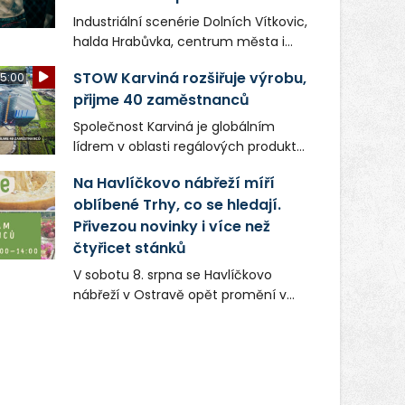
Industriální scenérie Dolních Vítkovic,
halda Hrabůvka, centrum města i
další ikonická místa Ostravy se objeví
STOW Karviná rozšiřuje výrobu,
5:00
v novém filmu Bojovník, který vstoupí
přijme 40 zaměstnanců
do kin už 13. srpna. Režiséři Vojtěch
Frič a Tomáš Dianiška si
Společnost Karviná je globálním
moravskoslezskou metropoli
lídrem v oblasti regálových produktů
nevybrali náhodou – její syrová
a systémů, stabilním
atmosféra se stala přirozenou
Na Havlíčkovo nábřeží míří
zaměstnavatelem na Karvinsku a
součástí příběhu bývalého
oblíbené Trhy, co se hledají.
firmou s obrovským potenciálem.
boxerského šampiona Hoffa (Milan
Přivezou novinky i více než
Ondrík), jenž se po letech vrací do
čtyřicet stánků
světa vrcholových zápasů, tentokrát
V sobotu 8. srpna se Havlíčkovo
v MMA.
nábřeží v Ostravě opět promění v
místo plné vůní, chutí a poctivých
lokálních výrobků. Trhy, co se hledají
tentokrát nabídnou více než čtyřicet
pečlivě vybraných stánků s kvalitní
gastronomií, farmářskými produkty,