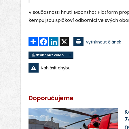
V současnosti hnutí Moonshot Platform propoj
kempu jsou špičkoví odborníci ve svých obo
Sdílet
Facebook
LinkedIn
X
Vytisknout článek
Stáhnout video
Nahlásit chybu
Doporučujeme
K
7
n