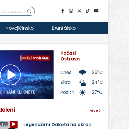
Novojičínsko
Bruntálsko
Počasí -
Ostrava
Dnes
25°C
Přehrát
Zítra
24°C
Pozítří
27°C
video
dělení
více
Legendární Dakota na okraji
01:32