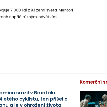
uje 7 000 lidí z 93 zemí světa. Mentoři
rech napříč různými odvětvími.
Komerční s
amion srazil v Bruntálu
4letého cyklistu, ten přišel o
ohu a je v ohrožení života