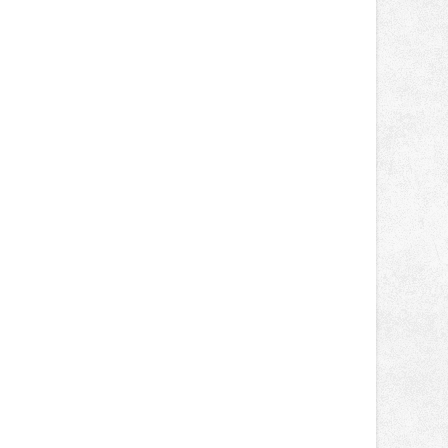
designem i řemeslnou tvorbou.
Návštěvníci se mohou těšit nejen na
oblíbené stálice, ale také na řadu
novinek, které v Ostravě běžně
nepotkají.