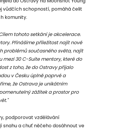
 přijela do Ostravy na Moonshot Young
j vůdčích schopností, pomáhá čelit
ch komunity.
Cílem tohoto setkání je akcelerace.
ry. Přinášíme příležitost najít nové
ích problémů současného světa, najít
u mezi 30 C-Suite mentory, které do
st z toho, že do Ostravy přijalo
 budou v Česku úplně poprvé a
říme, že Ostrava je unikátním
pomenutelný zážitek a prostor pro
ět."
y, podporovat vzdělávání
mají snahu a chuť něčeho dosáhnout ve