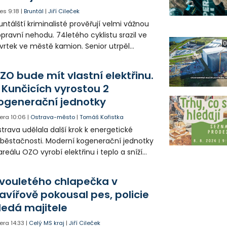
es
9:18
|
Bruntál
|
Jiří Cileček
untálští kriminalisté prověřují velmi vážnou
pravní nehodu. 74letého cyklistu srazil ve
0
vrtek ve městě kamion. Senior utrpěl
vastující zranění nohy a v ohrožení života
l letecky přepraven do nemocnice. Policie
ZO bude mít vlastní elektřinu.
edá případné svědky.
 Kunčicích vyrostou 2
ogenerační jednotky
era
10:06
|
Ostrava-město
|
Tomáš Kořistka
trava udělala další krok k energetické
běstačnosti. Moderní kogenerační jednotky
areálu OZO vyrobí elektřinu i teplo a sníží
klady i emise. Malou elektrárnu postaví
olia přímo v Kunčicích.
vouletého chlapečka v
avířově pokousal pes, policie
ledá majitele
era
14:33
|
Celý MS kraj
|
Jiří Cileček