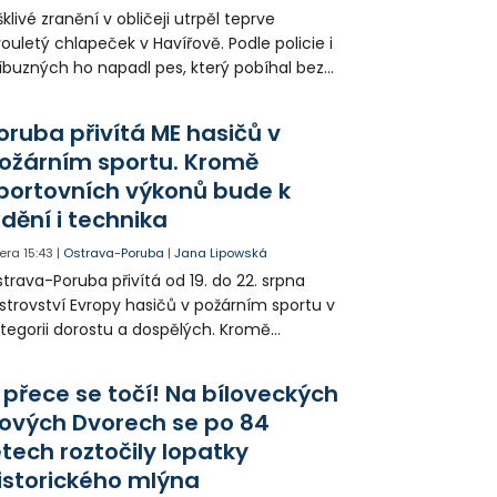
klivé zranění v obličeji utrpěl teprve
ouletý chlapeček v Havířově. Podle policie i
íbuzných ho napadl pes, který pobíhal bez
dítka a náhubku. Majitel psa údajně z místa
ešel. Případem už se zabývá policie, která
oruba přivítá ME hasičů v
jitele psa hledá.
ožárním sportu. Kromě
portovních výkonů bude k
idění i technika
era
15:43
|
Ostrava-Poruba
|
Jana Lipowská
trava-Poruba přivítá od 19. do 22. srpna
strovství Evropy hasičů v požárním sportu v
tegorii dorostu a dospělých. Kromě
ortovních výkonů budou k vidění také
ázky historické i současné techniky.
 přece se točí! Na bíloveckých
ových Dvorech se po 84
etech roztočily lopatky
istorického mlýna