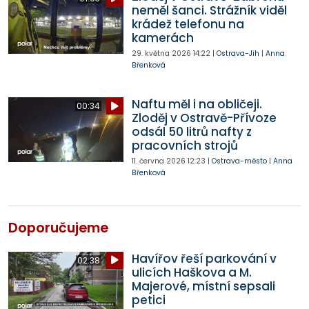
neměl šanci. Strážník viděl
krádež telefonu na
kamerách
29. května 2026
14:22
|
Ostrava-Jih
|
Anna
Břenková
Naftu měl i na obličeji.
00:34
Zloděj v Ostravě-Přívoze
odsál 50 litrů nafty z
pracovních strojů
11. června 2026
12:23
|
Ostrava-město
|
Anna
Břenková
Doporučujeme
Havířov řeší parkování v
02:38
ulicích Haškova a M.
Majerové, místní sepsali
petici