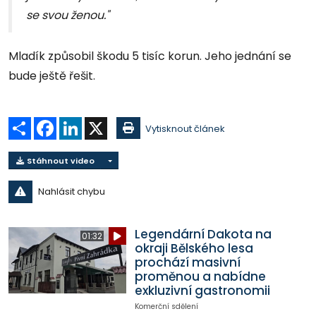
se svou ženou."
Mladík způsobil škodu 5 tisíc korun. Jeho jednání se
bude ještě řešit.
Sdílet
Facebook
LinkedIn
X
Vytisknout článek
Stáhnout video
Nahlásit chybu
Legendární Dakota na
01:32
okraji Bělského lesa
prochází masivní
proměnou a nabídne
exkluzivní gastronomii
Komerční sdělení