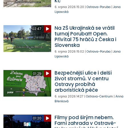
Kč
6. srpna 2026
15:20
|
Ostrava-Poruba
|
Jana
Lipowská
Na ZŠ Ukrajinská se vrátil
02:47
turnaj Poruba!!! Open.
Přivítal 75 hráčů z Česka i
Slovenska
6. srpna 2026
15:02
|
Ostrava-Poruba
|
Jana
Lipowská
Bezpečnější ulice i delší
01:25
život stromů. V centru
Ostravy probíhá
arboristická péče
6. srpna 2026
14:27
|
Ostrava-Centrum
|
Anna
Břenková
Filmy pod širým nebem.
01:20
Farní zahrada v Ostravě-