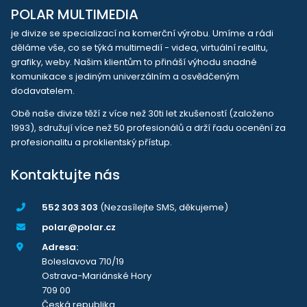
POLAR MULTIMEDIA
je divize se specializací na komerční výrobu. Umíme a rádi
děláme vše, co se týká multimedií - videa, virtuální realitu,
grafiky, weby. Našim klientům to přináší výhodu snadné
komunikace s jediným univerzálním a osvědčeným
dodavatelem.
Obě naše divize těží z více než 30ti let zkušeností (založeno
1993), sdružují více než 50 profesionálů a drží řadu ocenění za
profesionalitu a proklientský přístup.
Kontaktujte nás
552 303 303
(Nezasílejte SMS, děkujeme)
polar@polar.cz
Adresa:
Boleslavova 710/19
Ostrava-Mariánské Hory
709 00
Česká republika