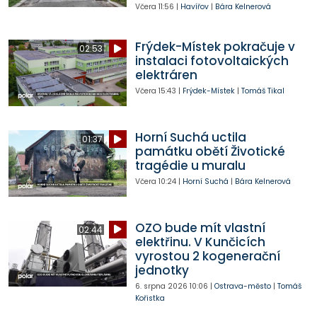
Včera
11:56
|
Havířov
|
Bára Kelnerová
Frýdek-Místek pokračuje v
02:53
instalaci fotovoltaických
elektráren
Včera
15:43
|
Frýdek-Místek
|
Tomáš Tikal
Horní Suchá uctila
01:37
památku obětí Životické
tragédie u muralu
Včera
10:24
|
Horní Suchá
|
Bára Kelnerová
OZO bude mít vlastní
02:44
elektřinu. V Kunčicích
vyrostou 2 kogenerační
jednotky
6. srpna 2026
10:06
|
Ostrava-město
|
Tomáš
Kořistka