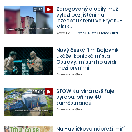
Zdrogovaný a opilý muž
01:20
vylezl bez jištění na
lezeckou stěnu ve Frýdku-
Místku
Včera
15:39
|
Frýdek-Místek
|
Tomáš Tikal
Nový český film Bojovník
ukáže ikonická místa
Ostravy, místní ho uvidí
mezi prvními
Komerční sdělení
STOW Karviná rozšiřuje
05:00
výrobu, přijme 40
zaměstnanců
Komerční sdělení
Na Havlíčkovo nábřeží míří