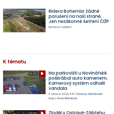
Ridera Bohemia: žádné
porušení na naší straně.
Jen nezákonné šetření ČIŽP
Komerční sdělení
K tématu
Na parkovišti u Novinářské
01:03
poškrábal auto kamenem.
Kamerový systém odhalil
vandala
11. března 2026
9:41
|
Ostrava-Mariánské
hory
|
Anna Břenková
Zloděj v Ostravě-Zábřehu
01:03