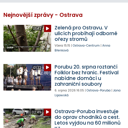
Nejnovější zprávy - Ostrava
Zelená pro Ostravu. V
01:42
ulicích probíhají odborné
ořezy stromů
Včera
15:15
|
Ostrava-Centrum
|
Anna
Břenková
Porubu 20. srpna roztančí
01:33
Folklor bez hranic. Festival
nabídne domácí u
zahraniční soubory
6. srpna 2026
16:05
|
Ostrava-Poruba
|
Jana
Lipowská
Ostrava-Poruba investuje
02:49
do oprav chodníků a cest.
Letos vyjdou na 60 milionů