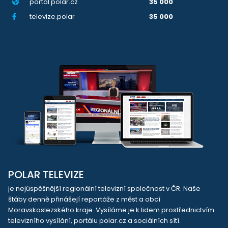
portál polar.cz
35 000
televize.polar
35 000
POLAR TELEVIZE
je nejúspěšnější regionální televizní společnost v ČR. Naše
štáby denně přinášejí reportáže z měst a obcí
Moravskoslezského kraje. Vysíláme je k lidem prostřednictvím
televizního vysílání, portálu polar.cz a sociálních sítí.