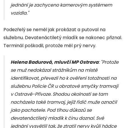
jednání je zachyceno kamerovým systémem
vozidla."
Podezřelý se neměl jak prokázat a putoval na
služebnu. Devatenáctiletý mladík se nakonec přiznal.
Terminál poškodil, protože měl prý nervy.
Helena Badurová, mluvčí MP Ostrava
: "Protože
se muž nedokázal strážníkům na místě
identifikovat, převezli ho k ověření totožnosti na
služebnu Policie ČR u obratové smyčky tramvají
v Ostravě-Přívoze. Shodou okolností se tam
nacházela také tramvaj, jejíž řidič muže označil
jako pachatele. Pod tíhou důkazů se
devatenáctiletý mladík k činu doznal. Své
jednání vysvětlil tak, že ztratil nervy kvůli hádce