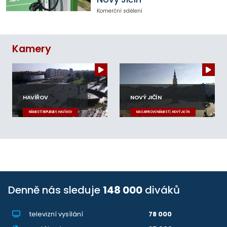
Komerční sdělení
Kamery
HAVÍŘOV
NOVÝ JIČÍN
NÁMĚSTÍ REPUBLIKY, HAVÍŘOV
MASARYKOVO NÁMĚSTÍ, NOVÝ JIČÍN
Denně nás sleduje
148 000
diváků
televizní vysílání
78 000