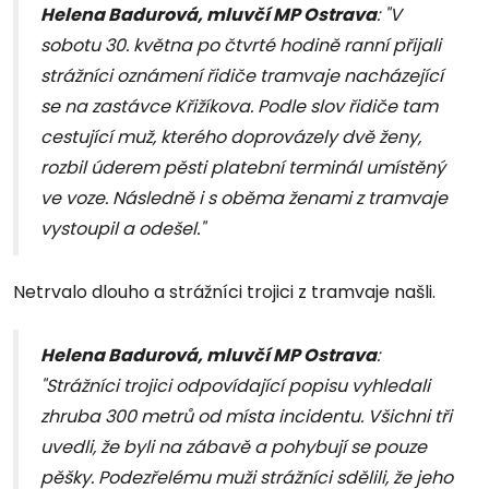
Helena Badurová, mluvčí MP Ostrava
: "V
sobotu 30. května po čtvrté hodině ranní přijali
strážníci oznámení řidiče tramvaje nacházející
se na zastávce Křižíkova. Podle slov řidiče tam
cestující muž, kterého doprovázely dvě ženy,
rozbil úderem pěsti platební terminál umístěný
ve voze. Následně i s oběma ženami z tramvaje
vystoupil a odešel."
Netrvalo dlouho a strážníci trojici z tramvaje našli.
Helena Badurová, mluvčí MP Ostrava
:
"Strážníci trojici odpovídající popisu vyhledali
zhruba 300 metrů od místa incidentu. Všichni tři
uvedli, že byli na zábavě a pohybují se pouze
pěšky. Podezřelému muži strážníci sdělili, že jeho