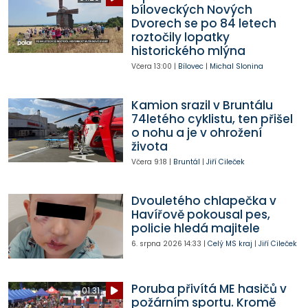
bíloveckých Nových
Dvorech se po 84 letech
roztočily lopatky
historického mlýna
Včera
13:00
|
Bílovec
|
Michal Slonina
Kamion srazil v Bruntálu
74letého cyklistu, ten přišel
o nohu a je v ohrožení
života
Včera
9:18
|
Bruntál
|
Jiří Cileček
Dvouletého chlapečka v
Havířově pokousal pes,
policie hledá majitele
6. srpna 2026
14:33
|
Celý MS kraj
|
Jiří Cileček
Poruba přivítá ME hasičů v
01:31
požárním sportu. Kromě