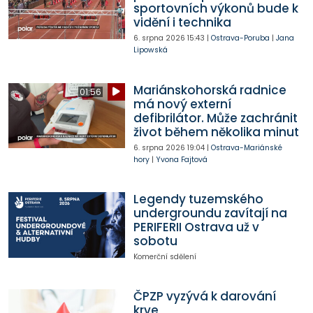
sportovních výkonů bude k
vidění i technika
6. srpna 2026
15:43
|
Ostrava-Poruba
|
Jana
Lipowská
Mariánskohorská radnice
01:56
má nový externí
defibrilátor. Může zachránit
život během několika minut
6. srpna 2026
19:04
|
Ostrava-Mariánské
hory
|
Yvona Fajtová
Legendy tuzemského
undergroundu zavítají na
PERIFERII Ostrava už v
sobotu
Komerční sdělení
ČPZP vyzývá k darování
krve