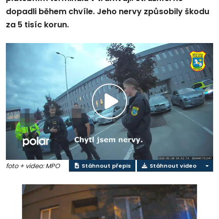
dopadli během chvíle. Jeho nervy způsobily škodu
za 5 tisíc korun.
Přehrát
video
foto + video: MPO
Stáhnout přepis
Stáhnout video