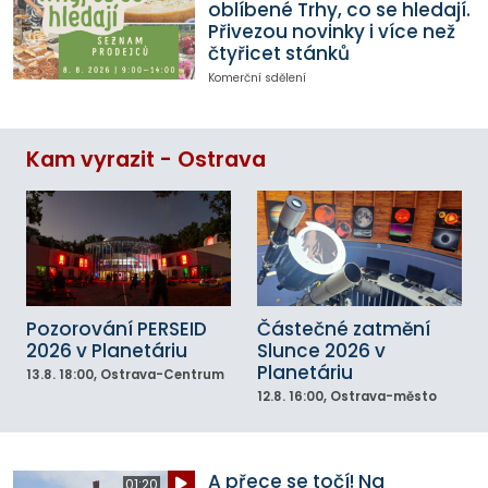
oblíbené Trhy, co se hledají.
Přivezou novinky i více než
čtyřicet stánků
Komerční sdělení
Kam vyrazit - Ostrava
Pozorování PERSEID
Částečné zatmění
2026 v Planetáriu
Slunce 2026 v
Planetáriu
13.8.
18:00
, Ostrava-Centrum
12.8.
16:00
, Ostrava-město
A přece se točí! Na
01:20