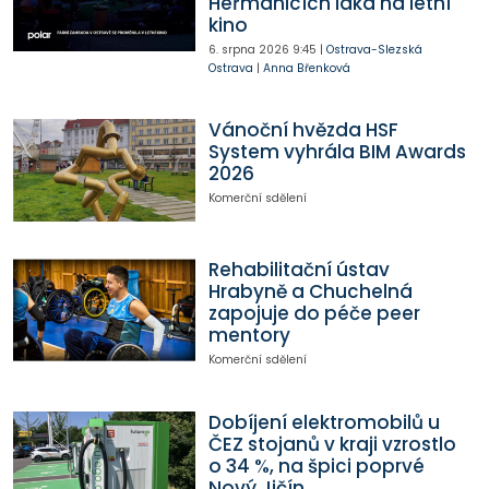
Heřmanicích láká na letní
kino
6. srpna 2026
9:45
|
Ostrava-Slezská
Ostrava
|
Anna Břenková
Vánoční hvězda HSF
System vyhrála BIM Awards
2026
Komerční sdělení
Rehabilitační ústav
Hrabyně a Chuchelná
zapojuje do péče peer
mentory
Komerční sdělení
Dobíjení elektromobilů u
ČEZ stojanů v kraji vzrostlo
o 34 %, na špici poprvé
Nový Jičín