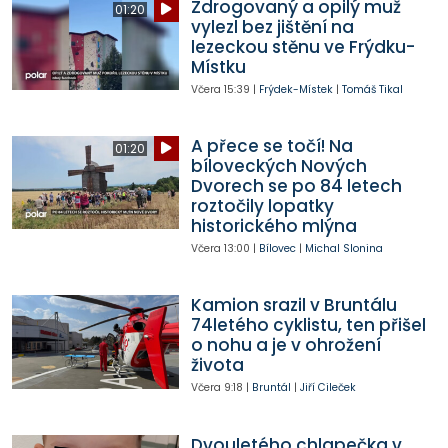
Zdrogovaný a opilý muž
01:20
vylezl bez jištění na
lezeckou stěnu ve Frýdku-
Místku
Včera
15:39
|
Frýdek-Místek
|
Tomáš Tikal
A přece se točí! Na
01:20
bíloveckých Nových
Dvorech se po 84 letech
roztočily lopatky
historického mlýna
Včera
13:00
|
Bílovec
|
Michal Slonina
Kamion srazil v Bruntálu
74letého cyklistu, ten přišel
o nohu a je v ohrožení
života
Včera
9:18
|
Bruntál
|
Jiří Cileček
Dvouletého chlapečka v