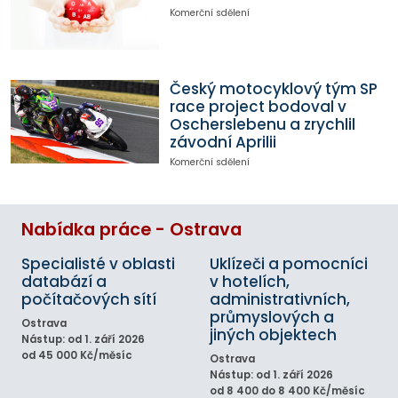
Komerční sdělení
Český motocyklový tým SP
race project bodoval v
Oscherslebenu a zrychlil
závodní Aprilii
Komerční sdělení
Nabídka práce - Ostrava
Specialisté v oblasti
Uklízeči a pomocníci
databází a
v hotelích,
počítačových sítí
administrativních,
průmyslových a
Ostrava
jiných objektech
Nástup: od 1. září 2026
od 45 000 Kč/měsíc
Ostrava
Nástup: od 1. září 2026
od 8 400 do 8 400 Kč/měsíc