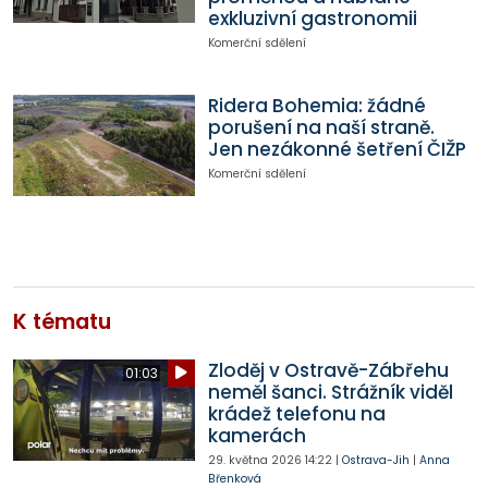
exkluzivní gastronomii
Komerční sdělení
Ridera Bohemia: žádné
porušení na naší straně.
Jen nezákonné šetření ČIŽP
Komerční sdělení
K tématu
Zloděj v Ostravě-Zábřehu
01:03
neměl šanci. Strážník viděl
krádež telefonu na
kamerách
29. května 2026
14:22
|
Ostrava-Jih
|
Anna
Břenková