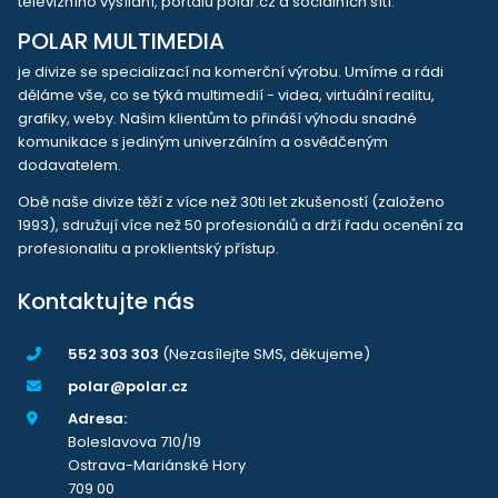
televizního vysílání, portálu polar.cz a sociálních sítí.
POLAR MULTIMEDIA
je divize se specializací na komerční výrobu. Umíme a rádi
děláme vše, co se týká multimedií - videa, virtuální realitu,
grafiky, weby. Našim klientům to přináší výhodu snadné
komunikace s jediným univerzálním a osvědčeným
dodavatelem.
Obě naše divize těží z více než 30ti let zkušeností (založeno
1993), sdružují více než 50 profesionálů a drží řadu ocenění za
profesionalitu a proklientský přístup.
Kontaktujte nás
552 303 303
(Nezasílejte SMS, děkujeme)
polar@polar.cz
Adresa:
Boleslavova 710/19
Ostrava-Mariánské Hory
709 00