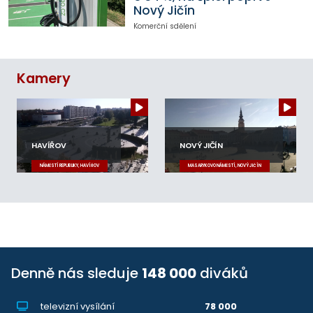
Nový Jičín
Komerční sdělení
Kamery
HAVÍŘOV
NOVÝ JIČÍN
NÁMĚSTÍ REPUBLIKY, HAVÍŘOV
MASARYKOVO NÁMĚSTÍ, NOVÝ JIČÍN
Denně nás sleduje
148 000
diváků
televizní vysílání
78 000