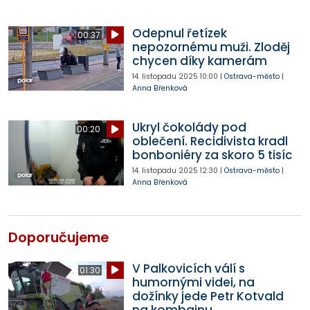
Odepnul řetízek
00:37
nepozornému muži. Zloděj
chycen díky kamerám
14. listopadu 2025
10:00
|
Ostrava-město
|
Anna Břenková
Ukryl čokolády pod
00:20
oblečení. Recidivista kradl
bonboniéry za skoro 5 tisíc
14. listopadu 2025
12:30
|
Ostrava-město
|
Anna Břenková
Doporučujeme
V Palkovicích válí s
01:30
humornými videi, na
dožínky jede Petr Kotvald
na kombajnu