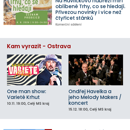
Na Havlíčkovo nábřeží míří
oblíbené Trhy, co se hledají.
Přivezou novinky i více než
čtyřicet stánků
Komerční sdělení
Kam vyrazit - Ostrava
One man show:
Ondřej Havelka a
Varieté Krhut
jeho Melody Makers /
koncert
10.11.
19:00
, Celý MS kraj
15.12.
18:00
, Celý MS kraj