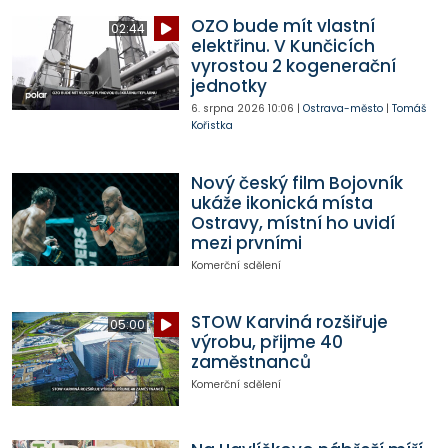
OZO bude mít vlastní
02:44
elektřinu. V Kunčicích
vyrostou 2 kogenerační
jednotky
6. srpna 2026
10:06
|
Ostrava-město
|
Tomáš
Kořistka
Nový český film Bojovník
ukáže ikonická místa
Ostravy, místní ho uvidí
mezi prvními
Komerční sdělení
STOW Karviná rozšiřuje
05:00
výrobu, přijme 40
zaměstnanců
Komerční sdělení