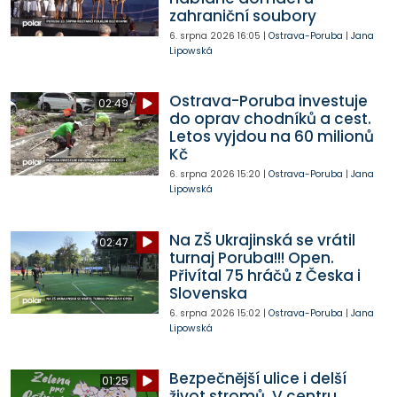
zahraniční soubory
6. srpna 2026
16:05
|
Ostrava-Poruba
|
Jana
Lipowská
Ostrava-Poruba investuje
02:49
do oprav chodníků a cest.
Letos vyjdou na 60 milionů
Kč
6. srpna 2026
15:20
|
Ostrava-Poruba
|
Jana
Lipowská
Na ZŠ Ukrajinská se vrátil
02:47
turnaj Poruba!!! Open.
Přivítal 75 hráčů z Česka i
Slovenska
6. srpna 2026
15:02
|
Ostrava-Poruba
|
Jana
Lipowská
Bezpečnější ulice i delší
01:25
život stromů. V centru