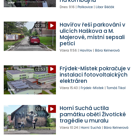
Dnes
9:16
|
Palkovice
|
Libor Běčák
Havířov řeší parkování v
02:38
ulicích Haškova a M.
Majerové, místní sepsali
petici
Včera
11:56
|
Havířov
|
Bára Kelnerová
Frýdek-Místek pokračuje v
02:53
instalaci fotovoltaických
elektráren
Včera
15:43
|
Frýdek-Místek
|
Tomáš Tikal
Horní Suchá uctila
01:37
památku obětí Životické
tragédie u muralu
Včera
10:24
|
Horní Suchá
|
Bára Kelnerová