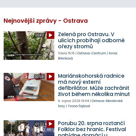
Nejnovější zprávy - Ostrava
Zelená pro Ostravu. V
01:42
ulicích probíhají odborné
ořezy stromů
Včera
15:15
|
Ostrava-Centrum
|
Anna
Břenková
Mariánskohorská radnice
01:56
má nový externí
defibrilátor. Může zachránit
život během několika minut
6. srpna 2026
19:04
|
Ostrava-Mariánské
hory
|
Yvona Fajtová
Porubu 20. srpna roztančí
01:33
Folklor bez hranic. Festival
nabídne domácí u