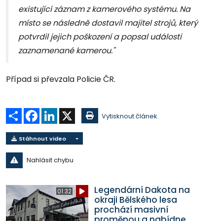
existující záznam z kamerového systému. Na
místo se následně dostavil majitel strojů, který
potvrdil jejich poškození a popsal události
zaznamenané kamerou."
Případ si převzala Policie ČR.
Sdílet
Facebook
LinkedIn
X
Vytisknout článek
Stáhnout video
Nahlásit chybu
Legendární Dakota na
01:32
okraji Bělského lesa
prochází masivní
proměnou a nabídne