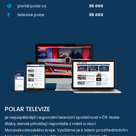
portál polar.cz
35 000
televize.polar
35 000
POLAR TELEVIZE
je nejúspěšnější regionální televizní společnost v ČR. Naše
štáby denně přinášejí reportáže z měst a obcí
Moravskoslezského kraje. Vysíláme je k lidem prostřednictvím