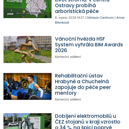
Ostravy probíhá
arboristická péče
6. srpna 2026
14:27
|
Ostrava-Centrum
|
Anna
Břenková
Vánoční hvězda HSF
System vyhrála BIM Awards
2026
Komerční sdělení
Rehabilitační ústav
Hrabyně a Chuchelná
zapojuje do péče peer
mentory
Komerční sdělení
Dobíjení elektromobilů u
ČEZ stojanů v kraji vzrostlo
o 34 %, na špici poprvé