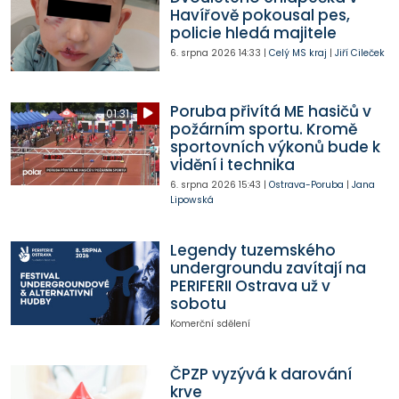
Havířově pokousal pes,
policie hledá majitele
6. srpna 2026
14:33
|
Celý MS kraj
|
Jiří Cileček
Poruba přivítá ME hasičů v
01:31
požárním sportu. Kromě
sportovních výkonů bude k
vidění i technika
6. srpna 2026
15:43
|
Ostrava-Poruba
|
Jana
Lipowská
Legendy tuzemského
undergroundu zavítají na
PERIFERII Ostrava už v
sobotu
Komerční sdělení
ČPZP vyzývá k darování
krve