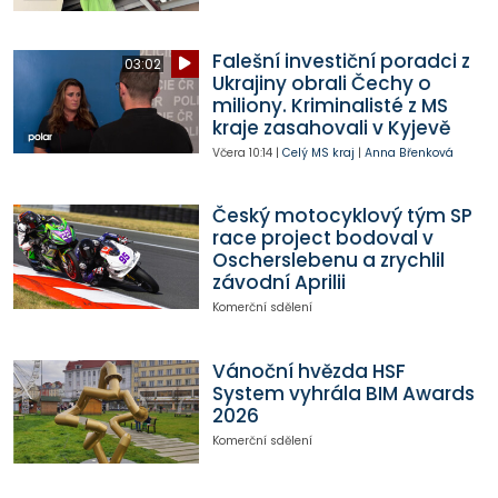
Falešní investiční poradci z
03:02
Ukrajiny obrali Čechy o
miliony. Kriminalisté z MS
kraje zasahovali v Kyjevě
Včera
10:14
|
Celý MS kraj
|
Anna Břenková
Český motocyklový tým SP
race project bodoval v
Oscherslebenu a zrychlil
závodní Aprilii
Komerční sdělení
Vánoční hvězda HSF
System vyhrála BIM Awards
2026
Komerční sdělení