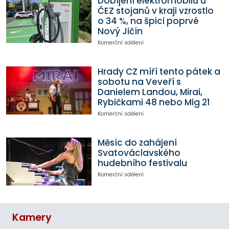
Dobíjení elektromobilů u
ČEZ stojanů v kraji vzrostlo
o 34 %, na špici poprvé
Nový Jičín
Komerční sdělení
Hrady CZ míří tento pátek a
sobotu na Veveří s
Danielem Landou, Mirai,
Rybičkami 48 nebo Mig 21
Komerční sdělení
Měsíc do zahájení
Svatováclavského
hudebního festivalu
Komerční sdělení
Kamery