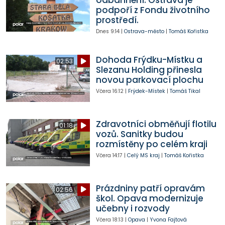
podpoří z Fondu životního
prostředí.
Dnes
9:14
|
Ostrava-město
|
Tomáš Kořistka
Dohoda Frýdku-Místku a
02:53
Slezanu Holding přinesla
novou parkovací plochu
Včera
16:12
|
Frýdek-Místek
|
Tomáš Tikal
Zdravotníci obměňují flotilu
01:18
vozů. Sanitky budou
rozmístěny po celém kraji
Včera
14:17
|
Celý MS kraj
|
Tomáš Kořistka
Prázdniny patří opravám
02:56
škol. Opava modernizuje
učebny i rozvody
Včera
18:13
|
Opava
|
Yvona Fajtová