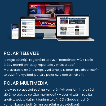
POLAR TELEVIZE
je nejúspěšnější regionální televizní společnost v ČR. Naše
štáby denně přinášejí reportáže z měst a obcí
Moravskoslezského kraje. Vysíláme je k lidem prostřednictvím
televizního vysílání, portálu polar.cz a sociálních sítí.
POLAR MULTIMEDIA
je divize se specializací na komerční výrobu. Umíme a rádi
děláme vše, co se týká multimedií - videa, virtuální realitu,
grafiky, weby. Našim klientům to přináší výhodu snadné
komunikace s jediným univerzálním a osvědčeným