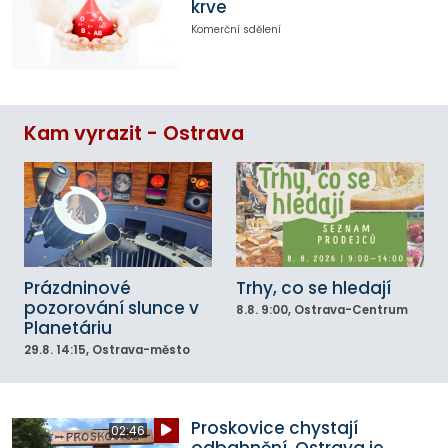
krve
Komerční sdělení
Kam vyrazit - Ostrava
Prázdninové
Trhy, co se hledají
pozorování slunce v
8.8.
9:00
, Ostrava-Centrum
Planetáriu
29.8.
14:15
, Ostrava-město
Proskovice chystají
02:46
odbahnění. Ostrava je