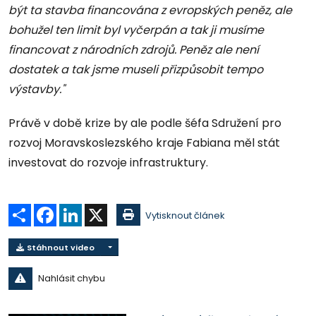
být ta stavba financována z evropských peněz, ale
bohužel ten limit byl vyčerpán a tak ji musíme
financovat z národních zdrojů. Peněz ale není
dostatek a tak jsme museli přizpůsobit tempo
výstavby."
Právě v době krize by ale podle šéfa Sdružení pro
rozvoj Moravskoslezského kraje Fabiana měl stát
investovat do rozvoje infrastruktury.
Sdílet
Facebook
LinkedIn
X
Vytisknout článek
Stáhnout video
Nahlásit chybu