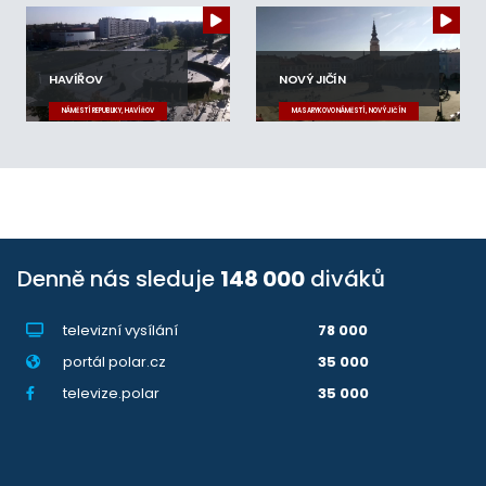
HAVÍŘOV
NOVÝ JIČÍN
NÁMĚSTÍ REPUBLIKY, HAVÍŘOV
MASARYKOVO NÁMĚSTÍ, NOVÝ JIČÍN
Denně nás sleduje
148 000
diváků
televizní vysílání
78 000
portál polar.cz
35 000
televize.polar
35 000