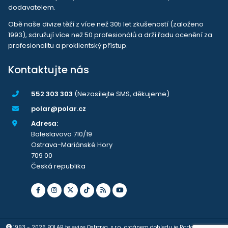
dodavatelem.
Obě naše divize těží z více než 30ti let zkušeností (založeno
1993), sdružují více než 50 profesionálů a drží řadu ocenění za
profesionalitu a proklientský přístup.
Kontaktujte nás
552 303 303
(Nezasílejte SMS, děkujeme)
polar@polar.cz
Adresa:
Boleslavova 710/19
Ostrava-Mariánské Hory
709 00
Česká republika
1993 - 2026 POLAR televize Ostrava, s.r.o., orgánem dohledu je Rada pro