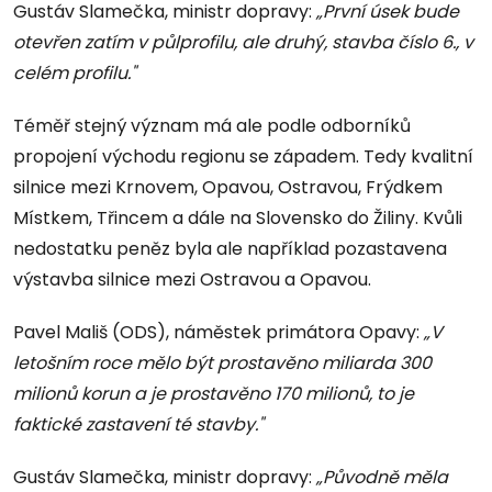
Gustáv Slamečka, ministr dopravy:
„První úsek bude
otevřen zatím v půlprofilu, ale druhý, stavba číslo 6., v
celém profilu."
Téměř stejný význam má ale podle odborníků
propojení východu regionu se západem. Tedy kvalitní
silnice mezi Krnovem, Opavou, Ostravou, Frýdkem
Místkem, Třincem a dále na Slovensko do Žiliny. Kvůli
nedostatku peněz byla ale například pozastavena
výstavba silnice mezi Ostravou a Opavou.
Pavel Mališ (ODS), náměstek primátora Opavy:
„V
letošním roce mělo být prostavěno miliarda 300
milionů korun a je prostavěno 170 milionů, to je
faktické zastavení té stavby."
Gustáv Slamečka, ministr dopravy:
„Původně měla