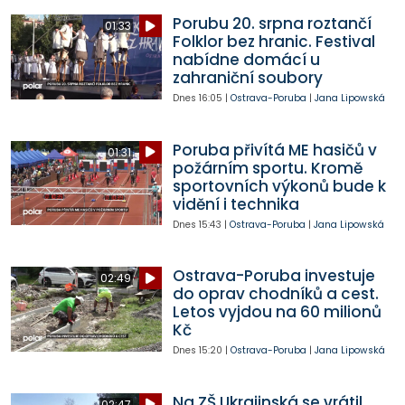
Porubu 20. srpna roztančí
01:33
Folklor bez hranic. Festival
nabídne domácí u
zahraniční soubory
Dnes
16:05
|
Ostrava-Poruba
|
Jana Lipowská
Poruba přivítá ME hasičů v
01:31
požárním sportu. Kromě
sportovních výkonů bude k
vidění i technika
Dnes
15:43
|
Ostrava-Poruba
|
Jana Lipowská
Ostrava-Poruba investuje
02:49
do oprav chodníků a cest.
Letos vyjdou na 60 milionů
Kč
Dnes
15:20
|
Ostrava-Poruba
|
Jana Lipowská
Na ZŠ Ukrajinská se vrátil
02:47