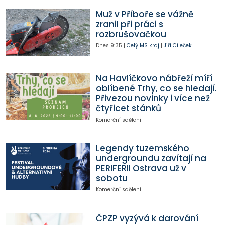
Muž v Příboře se vážně
zranil při práci s
rozbrušovačkou
Dnes
9:35
|
Celý MS kraj
|
Jiří Cileček
Na Havlíčkovo nábřeží míří
oblíbené Trhy, co se hledají.
Přivezou novinky i více než
čtyřicet stánků
Komerční sdělení
Legendy tuzemského
undergroundu zavítají na
PERIFERII Ostrava už v
sobotu
Komerční sdělení
ČPZP vyzývá k darování