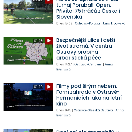
turnaj Poruba!!! Open.
Přivítal 75 hráčů z Česka i
Slovenska
Dnes
15:02
|
Ostrava-Poruba
|
Jana Lipowská
Bezpečnější ulice i delší
01:25
život stromů. V centru
Ostravy probíhá
arboristická péče
Dnes
14:27
|
Ostrava-Centrum
|
Anna
Břenková
Filmy pod širým nebem.
01:20
Farní zahrada v Ostravě-
Heřmanicích láká na letní
kino
Dnes
9:45
|
Ostrava-Slezská Ostrava
|
Anna
Břenková