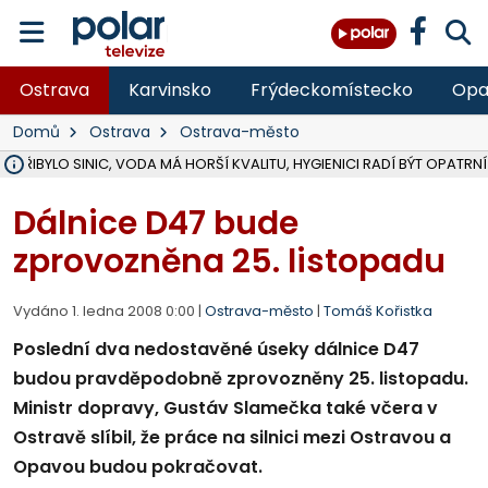
Ostrava
Karvinsko
Frýdeckomístecko
Opa
Domů
Ostrava
Ostrava-město
Ě PŘIBYLO SINIC, VODA MÁ HORŠÍ KVALITU, HYGIENICI RADÍ BÝT OPATRNÍ
ÚOHS DAL ZÁTORU POKUTU 100 000 ZA CHYBY V ZAKÁZCE NA OBN
AREÁL LODIČEK V KARVINÉ SE PŘIPRAVUJE NA VELKOU REKONSTRUKC
KARVINÁ ZNÁ BUDOUCÍ PODOBU AREÁLU LODIČKY V PARKU BOŽEN
MORAVSKOSLEZŠTÍ POLICISTÉ ODHALILI MEZINÁRODNÍ GANG PODVO
LÁKALI LIDI NA ZISKY Z KRYPTOMĚN, INFO A VIDEO NA POLAR.CZ
RADNÍ OSTRAVY A POSLANKYNĚ A. HOFFMANNOVÁ ZA PIRÁTY PODA
NA POSTUP MINISTERSTVA ŽIVOTNÍHO PROSTŘEDÍ V KAUZE HALDY 
MUŽ V PŘÍBOŘE SE VÁŽNĚ ZRANIL PŘI PRÁCI S ROZBRUŠOVAČKOU, I
SLEZSKÁ OSTRAVA PŘIPRAVUJE PROJEKTOVOU DOKUMENTACI PRO 
PODEZŘELÝ BALÍČEK ZASTAVIL PROVOZ NA NÁDRAŽÍ VE F-M, ČEKÁ 
CHLAPEČKA (2) V HAVÍŘOVĚ POKOUSAL PES, POLICIE HLEDÁ MAJITEL
MS KRAJ VYBUDUJE ZA 40 MILIONŮ V JABLUNKOVĚ NOVÝ MOST PŘES O
FOTBALISTA LAURI LAINE SE VRACÍ Z BANÍKU OSTRAVA NA PŮL ROK
F-M DOKONČIL VOLNOČASOVÝ AREÁL RIVKA PARK ZA 62 MILIONŮ,
Dálnice D47 bude
zprovozněna 25. listopadu
Vydáno 1. ledna 2008 0:00 |
Ostrava-město
|
Tomáš Kořistka
Poslední dva nedostavěné úseky dálnice D47
budou pravděpodobně zprovozněny 25. listopadu.
Ministr dopravy, Gustáv Slamečka také včera v
Ostravě slíbil, že práce na silnici mezi Ostravou a
Opavou budou pokračovat.