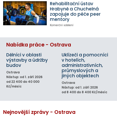
Rehabilitační ústav
Hrabyně a Chuchelná
zapojuje do péče peer
mentory
Komerční sdělení
Nabídka práce - Ostrava
Dělníci v oblasti
Uklízeči a pomocníci
výstavby a údržby
v hotelích,
budov
administrativních,
průmyslových a
Ostrava
jiných objektech
Nástup: od 1. září 2026
od 22 400 do 40 000
Ostrava
Kč/měsíc
Nástup: od 1. září 2026
od 8 400 do 8 400 Kč/měsíc
Nejnovější zprávy - Ostrava