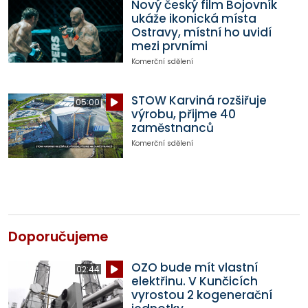
Nový český film Bojovník
ukáže ikonická místa
Ostravy, místní ho uvidí
mezi prvními
Komerční sdělení
STOW Karviná rozšiřuje
05:00
výrobu, přijme 40
zaměstnanců
Komerční sdělení
Doporučujeme
OZO bude mít vlastní
02:44
elektřinu. V Kunčicích
vyrostou 2 kogenerační