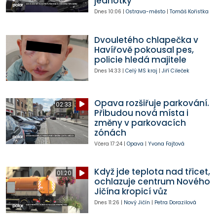
jednotky
Dnes
10:06
|
Ostrava-město
|
Tomáš Kořistka
Dvouletého chlapečka v
Havířově pokousal pes,
policie hledá majitele
Dnes
14:33
|
Celý MS kraj
|
Jiří Cileček
Opava rozšiřuje parkování.
02:33
Přibudou nová místa i
změny v parkovacích
zónách
Včera
17:24
|
Opava
|
Yvona Fajtová
Když jde teplota nad třicet,
01:20
ochlazuje centrum Nového
Jičína kropicí vůz
Dnes
11:26
|
Nový Jičín
|
Petra Dorazilová