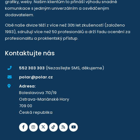
grafiky, weby. Našim klientům to přináší výhodu snadné
komunikace s jediným univerzálním a osvědčeným
dodavatelem.
Obě naše divize těží z více než 30ti let zkušeností (založeno
1993), sdružují více než 50 profesionálů a drží řadu ocenění za
profesionalitu a proklientský přístup.
Kontaktujte nás
552 303 303
(Nezasílejte SMS, děkujeme)
polar@polar.cz
Adresa:
Boleslavova 710/19
Ostrava-Mariánské Hory
709 00
Česká republika