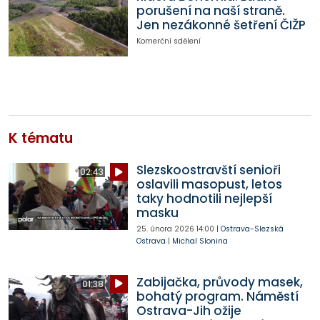
porušení na naší straně.
Jen nezákonné šetření ČIŽP
Komerční sdělení
K tématu
Slezskoostravští senioři
02:43
oslavili masopust, letos
taky hodnotili nejlepší
masku
25. února 2026
14:00
|
Ostrava-Slezská
Ostrava
|
Michal Slonina
Zabijačka, průvody masek,
01:38
bohatý program. Náměstí
Ostrava-Jih ožije