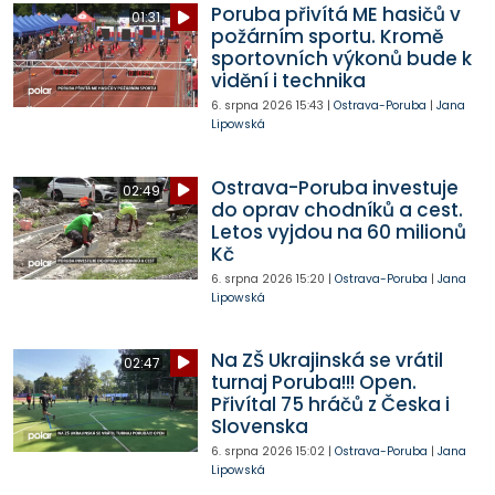
Poruba přivítá ME hasičů v
01:31
požárním sportu. Kromě
sportovních výkonů bude k
vidění i technika
6. srpna 2026
15:43
|
Ostrava-Poruba
|
Jana
Lipowská
Ostrava-Poruba investuje
02:49
do oprav chodníků a cest.
Letos vyjdou na 60 milionů
Kč
6. srpna 2026
15:20
|
Ostrava-Poruba
|
Jana
Lipowská
Na ZŠ Ukrajinská se vrátil
02:47
turnaj Poruba!!! Open.
Přivítal 75 hráčů z Česka i
Slovenska
6. srpna 2026
15:02
|
Ostrava-Poruba
|
Jana
Lipowská