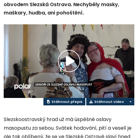
obvodem Slezská Ostrava. Nechyběly masky,
maškary, hudba, ani pohoštění.
Přehrát
video
Stáhnout přepis
Stáhnout video
Slezskoostravský hrad už má úspěšné oslavy
masopustu za sebou. Svátek hodování, pití a veselí je
ale tak oblíbený, že se ve Slezské Ostravě slaví hned