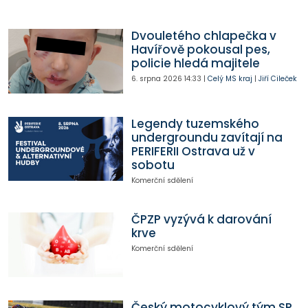
Dvouletého chlapečka v
Havířově pokousal pes,
policie hledá majitele
6. srpna 2026
14:33
|
Celý MS kraj
|
Jiří Cileček
Legendy tuzemského
undergroundu zavítají na
PERIFERII Ostrava už v
sobotu
Komerční sdělení
ČPZP vyzývá k darování
krve
Komerční sdělení
Český motocyklový tým SP