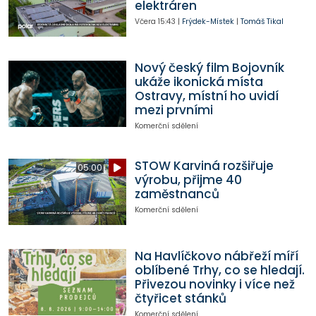
elektráren
Včera
15:43
|
Frýdek-Místek
|
Tomáš Tikal
Nový český film Bojovník
ukáže ikonická místa
Ostravy, místní ho uvidí
mezi prvními
Komerční sdělení
STOW Karviná rozšiřuje
05:00
výrobu, přijme 40
zaměstnanců
Komerční sdělení
Na Havlíčkovo nábřeží míří
oblíbené Trhy, co se hledají.
Přivezou novinky i více než
čtyřicet stánků
Komerční sdělení