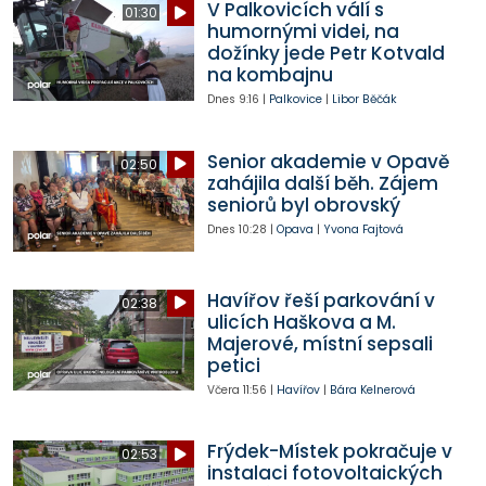
V Palkovicích válí s
01:30
humornými videi, na
dožínky jede Petr Kotvald
na kombajnu
Dnes
9:16
|
Palkovice
|
Libor Běčák
Senior akademie v Opavě
02:50
zahájila další běh. Zájem
seniorů byl obrovský
Dnes
10:28
|
Opava
|
Yvona Fajtová
Havířov řeší parkování v
02:38
ulicích Haškova a M.
Majerové, místní sepsali
petici
Včera
11:56
|
Havířov
|
Bára Kelnerová
Frýdek-Místek pokračuje v
02:53
instalaci fotovoltaických