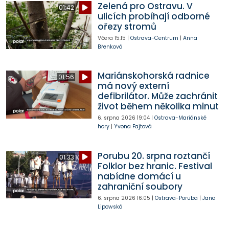
Zelená pro Ostravu. V
01:42
ulicích probíhají odborné
ořezy stromů
Včera
15:15
|
Ostrava-Centrum
|
Anna
Břenková
Mariánskohorská radnice
01:56
má nový externí
defibrilátor. Může zachránit
život během několika minut
6. srpna 2026
19:04
|
Ostrava-Mariánské
hory
|
Yvona Fajtová
Porubu 20. srpna roztančí
01:33
Folklor bez hranic. Festival
nabídne domácí u
zahraniční soubory
6. srpna 2026
16:05
|
Ostrava-Poruba
|
Jana
Lipowská