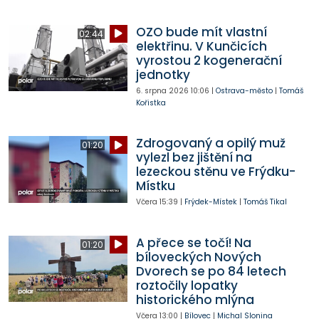
OZO bude mít vlastní
02:44
elektřinu. V Kunčicích
vyrostou 2 kogenerační
jednotky
6. srpna 2026
10:06
|
Ostrava-město
|
Tomáš
Kořistka
Zdrogovaný a opilý muž
01:20
vylezl bez jištění na
lezeckou stěnu ve Frýdku-
Místku
Včera
15:39
|
Frýdek-Místek
|
Tomáš Tikal
A přece se točí! Na
01:20
bíloveckých Nových
Dvorech se po 84 letech
roztočily lopatky
historického mlýna
Včera
13:00
|
Bílovec
|
Michal Slonina