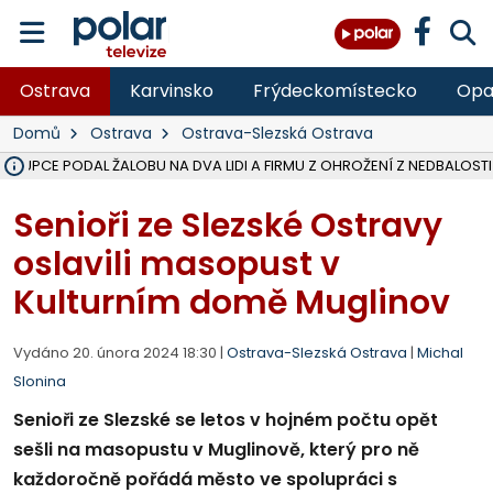
Ostrava
Karvinsko
Frýdeckomístecko
Opa
Domů
Ostrava
Ostrava-Slezská Ostrava
ÁSTUPCE PODAL ŽALOBU NA DVA LIDI A FIRMU Z OHROŽENÍ Z NEDBALOSTI
NA SLEZSKÉ HARTĚ PŘIBYLO SINIC, VODA MÁ HORŠÍ KVALITU, HYGIENI
NA BÍLOVECKÝCH NOVÝCH DVORECH SE PO 84 LETECH ROZTOČILY L
KARVINSKÉ MOŘE ZÍSKÁ NOVÉ GASTRO ZÁZEMÍ S VYHLÍDKOVOU TER
REKONSTRUKCE MATEŘSKÉ ŠKOLY V CHLEBIČOVĚ MÍŘÍ DO FINÁLE, VÍ
CYKLISTU (74) SRAZIL V BRUNTÁLU KAMION, JE V OHROŽENÍ ŽIVOTA,
POLICIE HLEDÁ PŘÍPADNÉ SVĚDKY, KTEŘÍ POMŮŽOU OBJASNIT PRŮ
MS KRAJ DOKONČIL OPRAVU SILNICE MEZI VRBNEM A HEŘMANOVICEM
SMVAK NABÍZÍ V DOBĚ SUCHA VODU OBCÍM A FIRMÁM, CISTERNY JE
F-M POKRAČUJE V INSTALACI FOTOVOLTAICKÝCH ELEKTRÁREN, REP
SENIOR AKADEMIE V OPAVĚ ZAHÁJILA DALŠÍ BĚH, REPORTÁŽ NA POL
PLANETÁRIUM V OSTRAVĚ CHYSTÁ POZOROVÁNÍ ČÁSTEČNÉHO ZATMĚ
OPRAVA ULIC V HAVÍŘOVĚ UKONČÍ NELEGÁLNÍ PARKOVÁNÍ VE VNI
V HAVÍŘOVĚ SE TĚŽCE ZRANIL MOTORKÁŘ PO SRÁŽCE S AUTEM, INF
TRAGICKÁ SRÁŽKA VLAKU S KAMIONEM V DOLNÍ LUTYNI Z LEDNA 
Senioři ze Slezské Ostravy
oslavili masopust v
Kulturním domě Muglinov
Vydáno 20. února 2024 18:30 |
Ostrava-Slezská Ostrava
|
Michal
Slonina
Senioři ze Slezské se letos v hojném počtu opět
sešli na masopustu v Muglinově, který pro ně
každoročně pořádá město ve spolupráci s