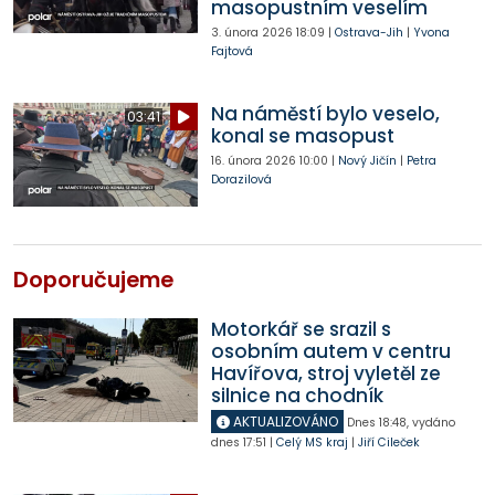
masopustním veselím
3. února 2026
18:09
|
Ostrava-Jih
|
Yvona
Fajtová
Na náměstí bylo veselo,
03:41
konal se masopust
16. února 2026
10:00
|
Nový Jičín
|
Petra
Dorazilová
Doporučujeme
Motorkář se srazil s
osobním autem v centru
Havířova, stroj vyletěl ze
silnice na chodník
AKTUALIZOVÁNO
Dnes
18:48
,
vydáno
dnes
17:51
|
Celý MS kraj
|
Jiří Cileček