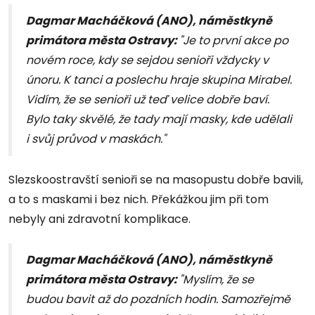
Dagmar Macháčková (ANO), náměstkyně
primátora města Ostravy:
"Je to první akce po
novém roce, kdy se sejdou senioři vždycky v
únoru. K tanci a poslechu hraje skupina Mirabel.
Vidím, že se senioři už teď velice dobře baví.
Bylo taky skvělé, že tady mají masky, kde udělali
i svůj průvod v maskách."
Slezskoostravští senioři se na masopustu dobře bavili,
a to s maskami i bez nich. Překážkou jim při tom
nebyly ani zdravotní komplikace.
Dagmar Macháčková (ANO), náměstkyně
primátora města Ostravy:
"Myslím, že se
budou bavit až do pozdních hodin. Samozřejmě