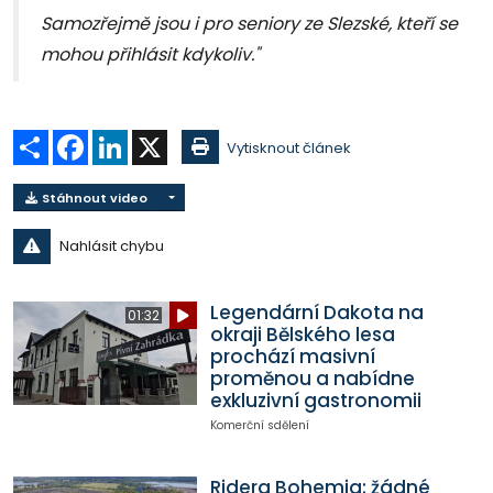
Samozřejmě jsou i pro seniory ze Slezské, kteří se
mohou přihlásit kdykoliv."
Sdílet
Facebook
LinkedIn
X
Vytisknout článek
Stáhnout video
Nahlásit chybu
Legendární Dakota na
01:32
okraji Bělského lesa
prochází masivní
proměnou a nabídne
exkluzivní gastronomii
Komerční sdělení
Ridera Bohemia: žádné