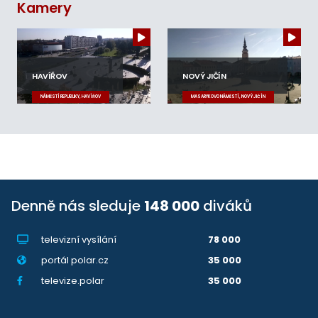
Kamery
HAVÍŘOV
NOVÝ JIČÍN
NÁMĚSTÍ REPUBLIKY, HAVÍŘOV
MASARYKOVO NÁMĚSTÍ, NOVÝ JIČÍN
Denně nás sleduje
148 000
diváků
televizní vysílání
78 000
portál polar.cz
35 000
televize.polar
35 000