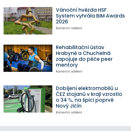
Vánoční hvězda HSF
System vyhrála BIM Awards
2026
Komerční sdělení
Rehabilitační ústav
Hrabyně a Chuchelná
zapojuje do péče peer
mentory
Komerční sdělení
Dobíjení elektromobilů u
ČEZ stojanů v kraji vzrostlo
o 34 %, na špici poprvé
Nový Jičín
Komerční sdělení