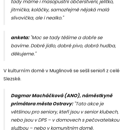
tady máme i masopustní občerstvení, jelítko,
jitrnička, koláčky, samozřejmě nějaká malá
slivovička, ale i nealko."
anketa:
"Moc se tady těšíme a dobře se
bavíme. Dobré jídlo, dobré pivo, dobrá hudba,
děkujeme."
V kulturním domě v Muglinově se sešli senioři z celé
Slezské.
Dagmar Macháčková (ANO), náměstkyně
primátora města Ostravy:
"Tato akce je
většinou pro seniory, kteří jsou v senior klubech,
nebo jsou v DPS – v domovech s pečovatelskou
službou – nebo v komunitním domě.