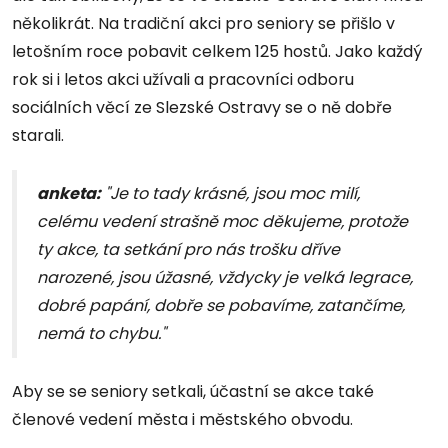
několikrát. Na tradiční akci pro seniory se přišlo v
letošním roce pobavit celkem 125 hostů. Jako každý
rok si i letos akci užívali a pracovníci odboru
sociálních věcí ze Slezské Ostravy se o ně dobře
starali.
anketa:
"Je to tady krásné, jsou moc milí,
celému vedení strašně moc děkujeme, protože
ty akce, ta setkání pro nás trošku dříve
narozené, jsou úžasné, vždycky je velká legrace,
dobré papání, dobře se pobavíme, zatančíme,
nemá to chybu."
Aby se se seniory setkali, účastní se akce také
členové vedení města i městského obvodu.