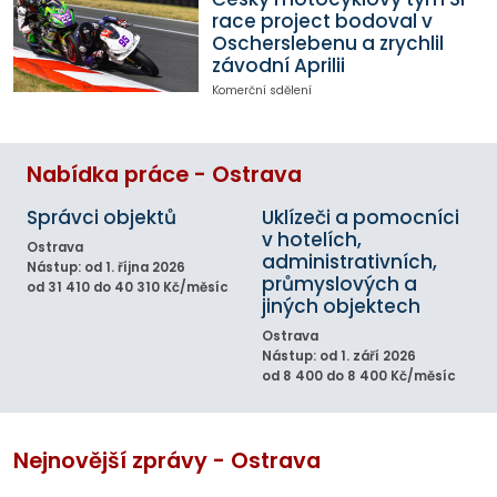
race project bodoval v
Oscherslebenu a zrychlil
závodní Aprilii
Komerční sdělení
Nabídka práce - Ostrava
Správci objektů
Uklízeči a pomocníci
v hotelích,
Ostrava
administrativních,
Nástup: od 1. října 2026
průmyslových a
od 31 410 do 40 310 Kč/měsíc
jiných objektech
Ostrava
Nástup: od 1. září 2026
od 8 400 do 8 400 Kč/měsíc
Nejnovější zprávy - Ostrava