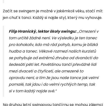
Začít se swingem je možné v jakémkoli věku, stačí mít
jen chuť k tanci. Každý si najde styl, který mu vyhovuje.
Filip Hranický, lektor školy swingu:
„Omezení v
tom určitě žádné není. Ve výsledku je ten tanec
pro kohokoliv, kdo má rád pohyb, komu je blízká
hudba a tanec. Věkové rozmezí našich kurzistů
se pohybuje od extrémů zhruba od dvanácti do
šedesáti pěti let. Povětšinou tančí převážně lidi
mezi dvaceti a čtyřiceti, ale omezené to
opravdu není, a tím že jsou naše tance jak velmi
pomalé, tak jdou i do velmi rychlých temp, tak
si v tom každý najde své.“
Na druhou letní swingovou tančírnu se mohou zájemci