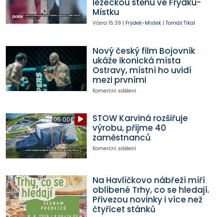
lezeckou stěnu ve Frýdku-
Místku
Včera
15:39
|
Frýdek-Místek
|
Tomáš Tikal
Nový český film Bojovník
ukáže ikonická místa
Ostravy, místní ho uvidí
mezi prvními
Komerční sdělení
STOW Karviná rozšiřuje
05:00
výrobu, přijme 40
zaměstnanců
Komerční sdělení
Na Havlíčkovo nábřeží míří
oblíbené Trhy, co se hledají.
Přivezou novinky i více než
čtyřicet stánků