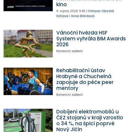
kino
6. srpna 2026
9:45
|
Ostrava-Slezská
Ostrava
|
Anna Břenková
Vánoční hvězda HSF
System vyhrála BIM Awards
2026
Komerční sdělení
Rehabilitační ústav
Hrabyně a Chuchelná
zapojuje do péče peer
mentory
Komerční sdělení
Dobíjení elektromobilů u
ČEZ stojanů v kraji vzrostlo
o 34 %, na špici poprvé
Nový Jičín