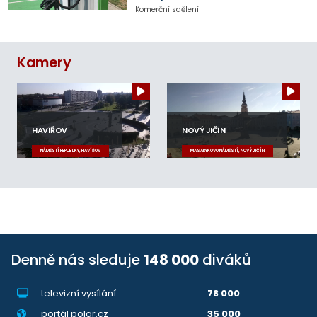
Komerční sdělení
Kamery
HAVÍŘOV
NOVÝ JIČÍN
NÁMĚSTÍ REPUBLIKY, HAVÍŘOV
MASARYKOVO NÁMĚSTÍ, NOVÝ JIČÍN
Denně nás sleduje
148 000
diváků
televizní vysílání
78 000
portál polar.cz
35 000