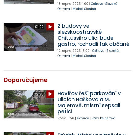
13. srpna 2025
11:00
|
Ostrava-Slezská
Ostrava
|
Michal Slonina
Z budovy ve
01:22
slezskoostravské
Chittussiho ulici bude
gastro, rozhodli tak občané
12. srpna 2025
15:00
|
Ostrava-Slezská
Ostrava
|
Michal Slonina
Doporučujeme
Havířov řeší parkování v
02:38
ulicích Haškova a M.
Majerové, místní sepsali
petici
Včera
11:56
|
Havířov
|
Bára Kelnerová