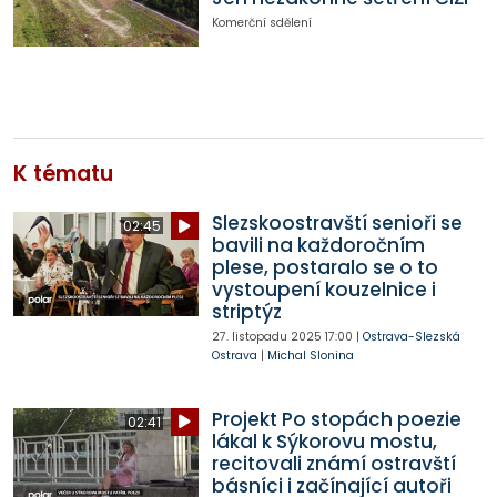
Komerční sdělení
K tématu
Slezskoostravští senioři se
02:45
bavili na každoročním
plese, postaralo se o to
vystoupení kouzelnice i
striptýz
27. listopadu 2025
17:00
|
Ostrava-Slezská
Ostrava
|
Michal Slonina
Projekt Po stopách poezie
02:41
lákal k Sýkorovu mostu,
recitovali známí ostravští
básníci i začínající autoři