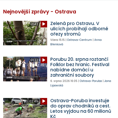
Nejnovější zprávy - Ostrava
Zelená pro Ostravu. V
01:42
ulicích probíhají odborné
ořezy stromů
Včera
15:15
|
Ostrava-Centrum
|
Anna
Břenková
Porubu 20. srpna roztančí
01:33
Folklor bez hranic. Festival
nabídne domácí u
zahraniční soubory
6. srpna 2026
16:05
|
Ostrava-Poruba
|
Jana
Lipowská
Ostrava-Poruba investuje
02:49
do oprav chodníků a cest.
Letos vyjdou na 60 milionů
Kč