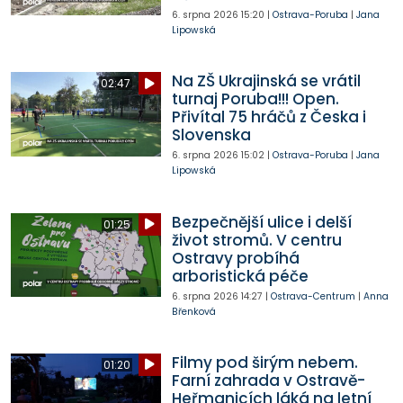
6. srpna 2026
15:20
|
Ostrava-Poruba
|
Jana
Lipowská
Na ZŠ Ukrajinská se vrátil
02:47
turnaj Poruba!!! Open.
Přivítal 75 hráčů z Česka i
Slovenska
6. srpna 2026
15:02
|
Ostrava-Poruba
|
Jana
Lipowská
Bezpečnější ulice i delší
01:25
život stromů. V centru
Ostravy probíhá
arboristická péče
6. srpna 2026
14:27
|
Ostrava-Centrum
|
Anna
Břenková
Filmy pod širým nebem.
01:20
Farní zahrada v Ostravě-
Heřmanicích láká na letní