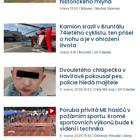
historického mlýna
Včera
13:00
|
Bílovec
|
Michal Slonina
Kamion srazil v Bruntálu
74letého cyklistu, ten přišel
o nohu a je v ohrožení
života
Včera
9:18
|
Bruntál
|
Jiří Cileček
Dvouletého chlapečka v
Havířově pokousal pes,
policie hledá majitele
6. srpna 2026
14:33
|
Celý MS kraj
|
Jiří Cileček
Poruba přivítá ME hasičů v
01:31
požárním sportu. Kromě
sportovních výkonů bude k
vidění i technika
6. srpna 2026
15:43
|
Ostrava-Poruba
|
Jana