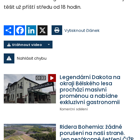
těšit už příští středu od 18 hodin.
Sdílet
Facebook
LinkedIn
X
Vytisknout článek
Stáhnout video
Nahlásit chybu
Legendární Dakota na
01:32
okraji Bělského lesa
prochází masivní
proměnou a nabídne
exkluzivní gastronomii
Komerční sdělení
Ridera Bohemia: žádné
porušení na naší straně.
Jen nezákonné šetření ČIŽP