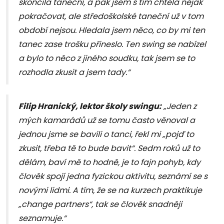
skončila taneční, a pak jsem s tím chtěla nějak
pokračovat, ale středoškolské taneční už v tom
období nejsou. Hledala jsem něco, co by mi ten
tanec zase trošku přineslo. Ten swing se nabízel
a bylo to něco z jiného soudku, tak jsem se to
rozhodla zkusit a jsem tady.“
Filip Hranický, lektor školy swingu:
„Jeden z
mých kamarádů už se tomu často věnoval a
jednou jsme se bavili o tanci, řekl mi „pojď to
zkusit, třeba tě to bude bavit“. Sedm roků už to
dělám, baví mě to hodně, je to fajn pohyb, kdy
člověk spojí jedna fyzickou aktivitu, seznámí se s
novými lidmi. A tím, že se na kurzech praktikuje
„change partners“, tak se člověk snadněji
seznamuje.“