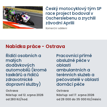
Český motocyklový tým SP
race project bodoval v
Oscherslebenu a zrychlil
závodní Aprilii
Komerční sdělení
Nabídka práce - Ostrava
Řidiči osobních a
Pracovníci přímé
malých
obslužné péče v
dodávkových
oblasti
automobilů (kromě
ambulantních a
taxikářů a řidičů
terénních služeb a
zdravotnické
pečovatelé v oblasti
dopravní služby)
domácí péče
Ostrava
Ostrava
Nástup: od 12. srpna 2026
Nástup: od 17. srpna 2026
od 280 Kč/hod.
od 29 000 do 35 000 Kč/měsíc