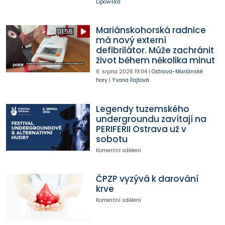
Lipowská
Mariánskohorská radnice
01:56
má nový externí
defibrilátor. Může zachránit
život během několika minut
6. srpna 2026
19:04
|
Ostrava-Mariánské
hory
|
Yvona Fajtová
Legendy tuzemského
undergroundu zavítají na
PERIFERII Ostrava už v
sobotu
Komerční sdělení
ČPZP vyzývá k darování
krve
Komerční sdělení