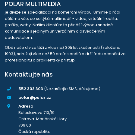
POLAR MULTIMEDIA
je divize se specializací na komerční výrobu. Umíme a rádi
děláme vše, co se týká multimedií - videa, virtuální realitu,
grafiky, weby. Našim klientům to přináší výhodu snadné
komunikace s jediným univerzálním a osvědčeným
dodavatelem.
Obě naše divize těží z více než 30ti let zkušeností (založeno
1993), sdružují více než 50 profesionálů a drží řadu ocenění za
profesionalitu a proklientský přístup.
Kontaktujte nás
552 303 303
(Nezasílejte SMS, děkujeme)
polar@polar.cz
Adresa:
Boleslavova 710/19
Ostrava-Mariánské Hory
709 00
Česká republika