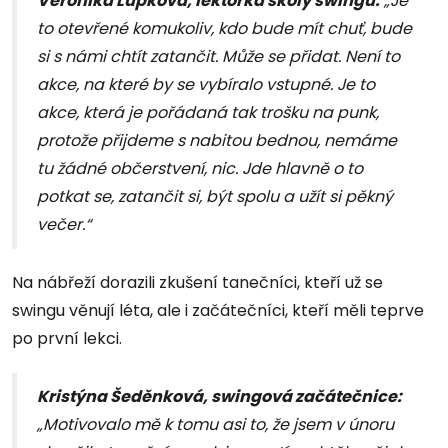
Veronika Lupková, lektorka školy swingu:
„Je
to otevřené komukoliv, kdo bude mít chuť, bude
si s námi chtít zatančit. Může se přidat. Není to
akce, na které by se vybíralo vstupné. Je to
akce, která je pořádaná tak trošku na punk,
protože přijdeme s nabitou bednou, nemáme
tu žádné občerstvení, nic. Jde hlavně o to
potkat se, zatančit si, být spolu a užít si pěkný
večer.“
Na nábřeží dorazili zkušení tanečníci, kteří už se
swingu věnují léta, ale i začátečníci, kteří měli teprve
po první lekci.
Kristýna Šeděnková, swingová začátečnice:
„Motivovalo mě k tomu asi to, že jsem v únoru