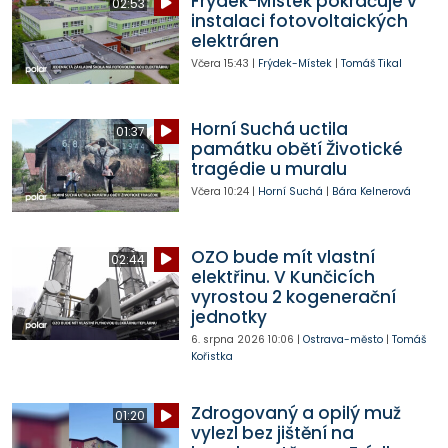
Frýdek-Místek pokračuje v
02:53
instalaci fotovoltaických
elektráren
Včera
15:43
|
Frýdek-Místek
|
Tomáš Tikal
Horní Suchá uctila
01:37
památku obětí Životické
tragédie u muralu
Včera
10:24
|
Horní Suchá
|
Bára Kelnerová
OZO bude mít vlastní
02:44
elektřinu. V Kunčicích
vyrostou 2 kogenerační
jednotky
6. srpna 2026
10:06
|
Ostrava-město
|
Tomáš
Kořistka
Zdrogovaný a opilý muž
01:20
vylezl bez jištění na