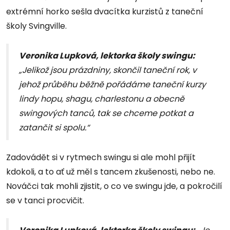
extrémní horko sešla dvacítka kurzistů z taneční
školy Svingville.
Veronika Lupková, lektorka školy swingu:
„Jelikož jsou prázdniny, skončil taneční rok, v
jehož průběhu běžně pořádáme taneční kurzy
lindy hopu, shagu, charlestonu a obecně
swingových tanců, tak se chceme potkat a
zatančit si spolu.“
Zadovádět si v rytmech swingu si ale mohl přijít
kdokoli, a to ať už měl s tancem zkušenosti, nebo ne.
Nováčci tak mohli zjistit, o co ve swingu jde, a pokročilí
se v tanci procvičit.