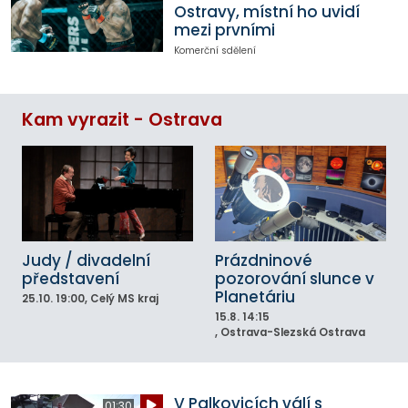
Ostravy, místní ho uvidí
mezi prvními
Komerční sdělení
Kam vyrazit - Ostrava
Judy / divadelní
Prázdninové
představení
pozorování slunce v
Planetáriu
25.10.
19:00
, Celý MS kraj
15.8.
14:15
, Ostrava-Slezská Ostrava
V Palkovicích válí s
01:30