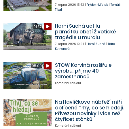
7. srpna 2026
15:43
|
Frýdek-Místek
|
Tomáš
Tikal
Horní Suchá uctila
01:37
památku obětí Životické
tragédie u muralu
7. srpna 2026
10:24
|
Horní Suchá
|
Bára
Kelnerová
STOW Karviná rozšiřuje
05:00
výrobu, přijme 40
zaměstnanců
Komerční sdělení
Na Havlíčkovo nábřeží míří
oblíbené Trhy, co se hledají.
Přivezou novinky i více než
čtyřicet stánků
Komerční sdělení