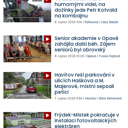
humornými videi, na
dožínky jede Petr Kotvald
na kombajnu
8. srpna 2026
9:16
|
Palkovice
|
Libor Běčák
Senior akademie v Opavě
02:50
zahájila další běh. Zájem
seniorů byl obrovský
8. srpna 2026
10:28
|
Opava
|
Yvona Fajtová
Havířov řeší parkování v
02:38
ulicích Haškova a M.
Majerové, místní sepsali
petici
7. srpna 2026
11:56
|
Havířov
|
Bára Kelnerová
Frýdek-Místek pokračuje v
02:53
instalaci fotovoltaických
elektráren