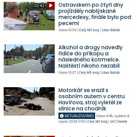
Ostravskem po čtyři dny
02:42
projížděly nablýskané
mercedesy, finále bylo pod
pecemi
Včera
10:00
|
Celý MS kraj
|
Libor Běčák
Alkohol a drogy navedly
řidiče do příkopu a
následného kotrmelce.
Naštěstí nikoho nezabil
Včera
13:27
|
Celý MS kraj
|
Libor Běčák
Motorkář se srazil s
osobním autem v centru
Havířova, stroj vyletěl ze
silnice na chodník
AKTUALIZOVÁNO
Včera
9:45
,
vydáno 8.
srpna 2026
17:51
|
Celý MS kraj
|
Jiří Cileček