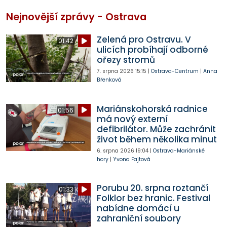
Nejnovější zprávy - Ostrava
Zelená pro Ostravu. V
01:42
ulicích probíhají odborné
ořezy stromů
7. srpna 2026
15:15
|
Ostrava-Centrum
|
Anna
Břenková
Mariánskohorská radnice
01:56
má nový externí
defibrilátor. Může zachránit
život během několika minut
6. srpna 2026
19:04
|
Ostrava-Mariánské
hory
|
Yvona Fajtová
Porubu 20. srpna roztančí
01:33
Folklor bez hranic. Festival
nabídne domácí u
zahraniční soubory