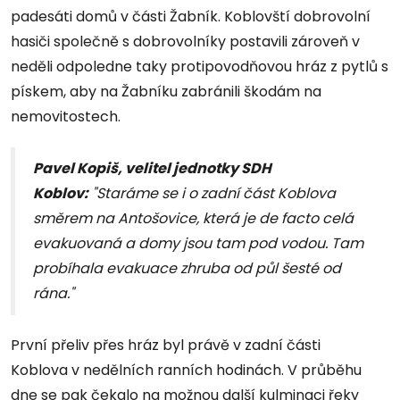
padesáti domů v části Žabník. Koblovští dobrovolní
hasiči společně s dobrovolníky postavili zároveň v
neděli odpoledne taky protipovodňovou hráz z pytlů s
pískem, aby na Žabníku zabránili škodám na
nemovitostech.
Pavel Kopiš, velitel jednotky SDH
Koblov:
"Staráme se i o zadní část Koblova
směrem na Antošovice, která je de facto celá
evakuovaná a domy jsou tam pod vodou. Tam
probíhala evakuace zhruba od půl šesté od
rána."
První přeliv přes hráz byl právě v zadní části
Koblova v nedělních ranních hodinách. V průběhu
dne se pak čekalo na možnou další kulminaci řeky