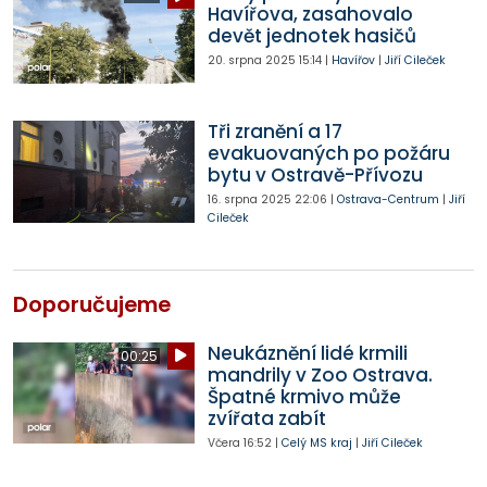
Havířova, zasahovalo
devět jednotek hasičů
20. srpna 2025
15:14
|
Havířov
|
Jiří Cileček
Tři zranění a 17
evakuovaných po požáru
bytu v Ostravě-Přívozu
16. srpna 2025
22:06
|
Ostrava-Centrum
|
Jiří
Cileček
Doporučujeme
Neukáznění lidé krmili
00:25
mandrily v Zoo Ostrava.
Špatné krmivo může
zvířata zabít
Včera
16:52
|
Celý MS kraj
|
Jiří Cileček