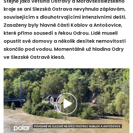
Stejně jako většina Ostravy a Moravskoslezského
kraje se ani Slezská Ostrava nevyhnula záplavám,
souvisejícím s dlouhotrvajícími intenzivními dešti.
Zasaženy byly hlavně části Koblov a Antošovice,
které přímo sousedí s řekou Odrou. Lidé museli
opustit své domovy a několik desítek nemovitostí
skončilo pod vodou. Momentálně už hladina Odry
ve Slezské Ostravě klesá.
Přehrát
video