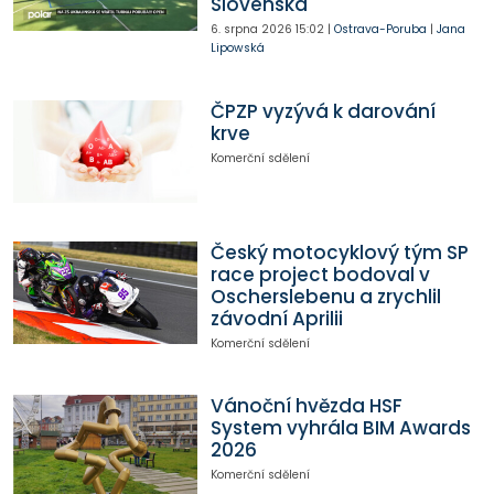
Slovenska
6. srpna 2026
15:02
|
Ostrava-Poruba
|
Jana
Lipowská
ČPZP vyzývá k darování
krve
Komerční sdělení
Český motocyklový tým SP
race project bodoval v
Oscherslebenu a zrychlil
závodní Aprilii
Komerční sdělení
Vánoční hvězda HSF
System vyhrála BIM Awards
2026
Komerční sdělení