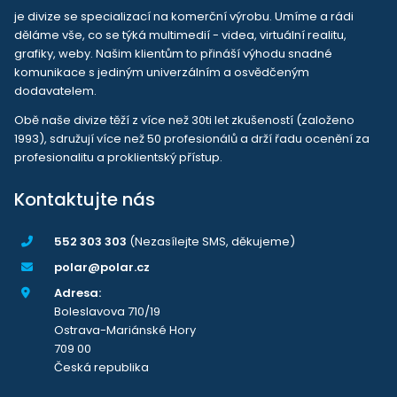
je divize se specializací na komerční výrobu. Umíme a rádi
děláme vše, co se týká multimedií - videa, virtuální realitu,
grafiky, weby. Našim klientům to přináší výhodu snadné
komunikace s jediným univerzálním a osvědčeným
dodavatelem.
Obě naše divize těží z více než 30ti let zkušeností (založeno
1993), sdružují více než 50 profesionálů a drží řadu ocenění za
profesionalitu a proklientský přístup.
Kontaktujte nás
552 303 303
(Nezasílejte SMS, děkujeme)
polar@polar.cz
Adresa:
Boleslavova 710/19
Ostrava-Mariánské Hory
709 00
Česká republika