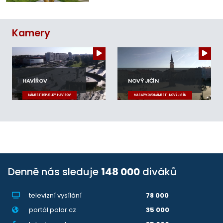
Kamery
HAVÍŘOV
NOVÝ JIČÍN
NÁMĚSTÍ REPUBLIKY, HAVÍŘOV
MASARYKOVO NÁMĚSTÍ, NOVÝ JIČÍN
Denně nás sleduje
148 000
diváků
televizní vysílání
78 000
portál polar.cz
35 000