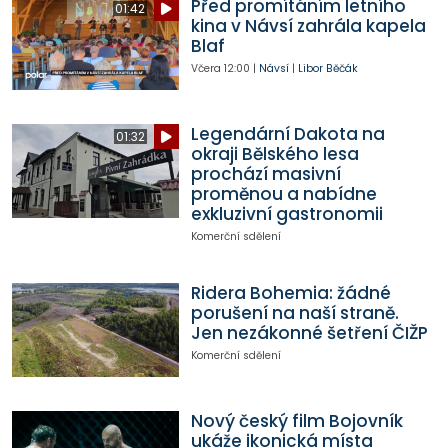
Před promítáním letního
01:42
kina v Návsí zahrála kapela
Blaf
Včera
12:00
|
Návsí
|
Libor Běčák
Legendární Dakota na
01:32
okraji Bělského lesa
prochází masivní
proměnou a nabídne
exkluzivní gastronomii
Komerční sdělení
Ridera Bohemia: žádné
porušení na naší straně.
Jen nezákonné šetření ČIŽP
Komerční sdělení
Nový český film Bojovník
ukáže ikonická místa