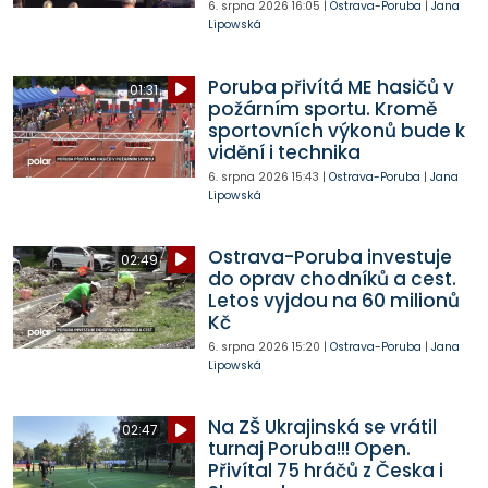
6. srpna 2026
16:05
|
Ostrava-Poruba
|
Jana
Lipowská
Poruba přivítá ME hasičů v
01:31
požárním sportu. Kromě
sportovních výkonů bude k
vidění i technika
6. srpna 2026
15:43
|
Ostrava-Poruba
|
Jana
Lipowská
Ostrava-Poruba investuje
02:49
do oprav chodníků a cest.
Letos vyjdou na 60 milionů
Kč
6. srpna 2026
15:20
|
Ostrava-Poruba
|
Jana
Lipowská
Na ZŠ Ukrajinská se vrátil
02:47
turnaj Poruba!!! Open.
Přivítal 75 hráčů z Česka i