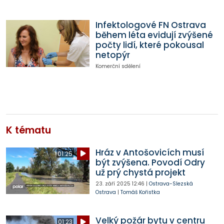
Infektologové FN Ostrava
během léta evidují zvýšené
počty lidí, které pokousal
netopýr
Komerční sdělení
K tématu
Hráz v Antošovicích musí
01:25
být zvýšena. Povodí Odry
už prý chystá projekt
23. září 2025
12:46
|
Ostrava-Slezská
Ostrava
|
Tomáš Kořistka
Velký požár bytu v centru
01:23