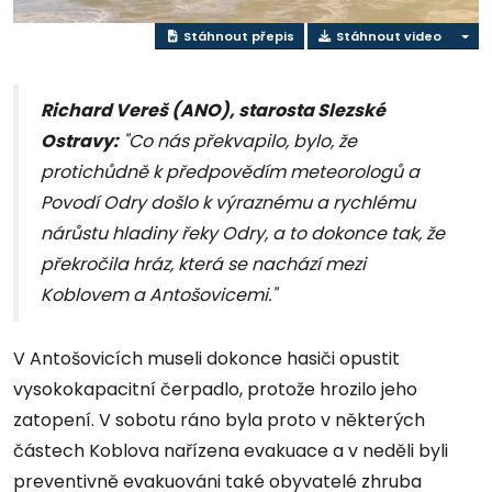
Stáhnout přepis
Stáhnout video
Richard Vereš (ANO), starosta Slezské
Ostravy:
"Co nás překvapilo, bylo, že
protichůdně k předpovědím meteorologů a
Povodí Odry došlo k výraznému a rychlému
nárůstu hladiny řeky Odry, a to dokonce tak, že
překročila hráz, která se nachází mezi
Koblovem a Antošovicemi."
V Antošovicích museli dokonce hasiči opustit
vysokokapacitní čerpadlo, protože hrozilo jeho
zatopení. V sobotu ráno byla proto v některých
částech Koblova nařízena evakuace a v neděli byli
preventivně evakuováni také obyvatelé zhruba