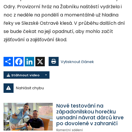
Odry. Provizorní hráz na Žabníku naštěstí vydržela i
noc z neděle na pondělí a momentálně už hladina
řeky ve Slezské Ostravě klesá. V průběhu dalších dní
se bude čekat na její opadnutí, aby mohlo začít
zjišťování a zajišťování škod.
Sdílet
Facebook
LinkedIn
X
Vytisknout článek
Stáhnout video
Nahlásit chybu
Nové testování na
západonilskou horečku
usnadní návrat dárců krve
po dovolené v zahraničí
Komerční sdělení