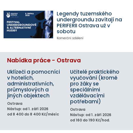
Legendy tuzemského
undergroundu zavítají na
PERIFERII Ostrava už v
sobotu
Komerční sdělení
Nabídka práce - Ostrava
Uklízeči a pomocníci
Učitelé praktického
v hotelích,
vyučování (kromě
administrativních,
pro žáky se
průmyslových a
speciálními
jiných objektech
vzdělávacími
potřebami)
Ostrava
Nástup: od 1. září 2026
Ostrava
od 8 400 do 8 400 Kč/měsíc
Nástup: od 1. září 2026
od 160 do 190 Kč/hod.