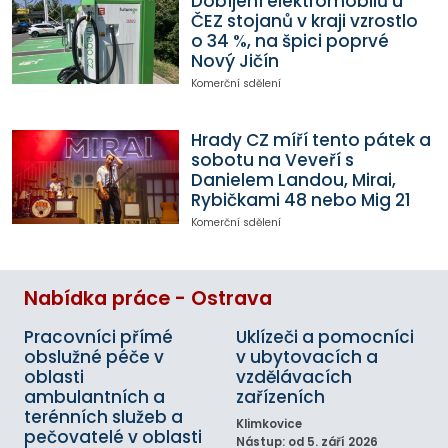
Dobíjení elektromobilů u
ČEZ stojanů v kraji vzrostlo
o 34 %, na špici poprvé
Nový Jičín
Komerční sdělení
Hrady CZ míří tento pátek a
sobotu na Veveří s
Danielem Landou, Mirai,
Rybičkami 48 nebo Mig 21
Komerční sdělení
Nabídka práce - Ostrava
Pracovníci přímé
Uklízeči a pomocníci
obslužné péče v
v ubytovacích a
oblasti
vzdělávacích
ambulantních a
zařízeních
terénních služeb a
Klimkovice
pečovatelé v oblasti
Nástup: od 5. září 2026