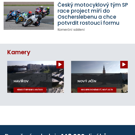
Český motocyklový tým SP
race project míří do
Oscherslebenu a chce
potvrdit rostoucí formu
Komerční sdělení
Kamery
HAVÍŘOV
NOVÝ JIČÍN
NÁMĚSTÍ REPUBLIKY, HAVÍŘOV
MASARYKOVO NÁMĚSTÍ, NOVÝ JIČÍN