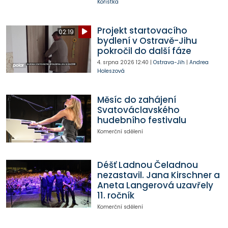
Kořistka
Projekt startovacího
02:19
bydlení v Ostravě-Jihu
pokročil do další fáze
4. srpna 2026
12:40
|
Ostrava-Jih
|
Andrea
Holeszová
Měsíc do zahájení
Svatováclavského
hudebního festivalu
Komerční sdělení
Déšť Ladnou Čeladnou
nezastavil. Jana Kirschner a
Aneta Langerová uzavřely
11. ročník
Komerční sdělení