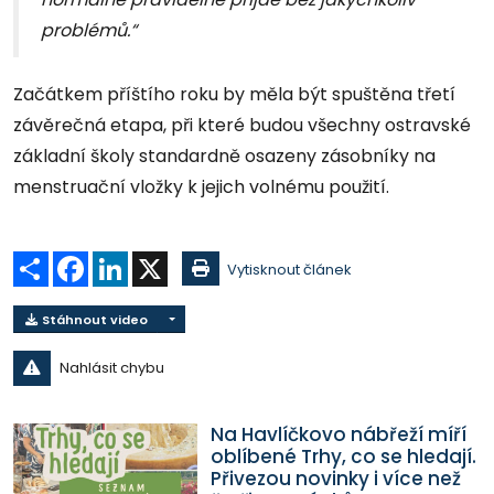
problémů.“
Začátkem příštího roku by měla být spuštěna třetí
závěrečná etapa, při které budou všechny ostravské
základní školy standardně osazeny zásobníky na
menstruační vložky k jejich volnému použití.
Sdílet
Facebook
LinkedIn
X
Vytisknout článek
Stáhnout video
Nahlásit chybu
Na Havlíčkovo nábřeží míří
oblíbené Trhy, co se hledají.
Přivezou novinky i více než