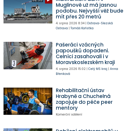
Muglinově už má jasnou
podobu. Nejvyšší věž bude
mít přes 20 metrů
4. srpna 2026
8:34
|
Ostrava-Slezská
Ostrava
|
Tomáš Kořistka
Pašeráci vzácných
papoušků dopadeni.
Celníci zasahovali i v
Moravskoslezském kraji
4. srpna 2026
15:02
|
Celý MS kraj
|
Anna
Břenková
Rehabilitační ústav
Hrabyně a Chuchelná
zapojuje do péče peer
mentory
Komerční sdělení