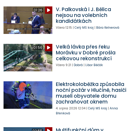
V. Palkovská i J. Bělica
01:26
nejsou na volebních
kandidátkách
Včera
12:15
|
Celý MS kraj
|
Bára Kelnerová
Velká lávka přes řeku
01:56
Morávku v Dobré prošla
celkovou rekonstrukcí
Včera
9:21
|
Dobrá
|
Libor Běčák
Elektrokoloběžka způsobila
noční požár v Hlučíně, hasiči
museli obyvatele domu
zachraňovat oknem
4. srpna 2026
12:04
|
Celý MS kraj
|
Anna
Břenková
Multifunkční dům v
02:55