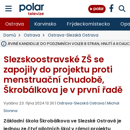
Ostrava
Karvinsko
Frýdeckomístecko
Opa
Domů
Ostrava
Ostrava-Slezská Ostrava
V KARVINÉ KANDIDUJE DO PODZIMNÍCH VOLEB 8 STRAN, HNUTÍ A KOALIC
ŠEST JEDNOTEK HASIČŮ ZASAHOVALO U POŽÁRU STRNIŠTĚ VE VĚT
HOŘELO NA DVOU HEKTARECH A ZNIČENO BYLO 35 BALÍKŮ SLÁMY, I
KARVINÁ ZNÁ BUDOUCÍ PODOBU AREÁLU LODIČKY V PARKU BOŽEN
MORAVSKOSLEZŠTÍ POLICISTÉ ODHALILI MEZINÁRODNÍ GANG PODVO
LÁKALI LIDI NA ZISKY Z KRYPTOMĚN, INFO A VIDEO NA POLAR.CZ
MINISTESTVO ŽIVOTNÍHO PROSTŘEDÍ PŘEVZALO VYŠETŘOVÁNÍ KAU
A ROZHODLO, ŽE VINÍK ZA ŠKODY PO ZAVEZENÍ TUNAMI ODPADU NE
EVROPSKÝ ŽALOBCE V OSTRAVĚ ŽALUJE 5 LIDÍ A FIRMU ZA PODVODY 
SLEZSKÁ OSTRAVA PŘIPRAVUJE PROJEKTOVOU DOKUMENTACI PRO 
FRÝDEK-MÍSTEK DOKONČIL STAVBU VOLNOČASOVÉHO AREÁLU NA RIVI
HNUTÍ ANO V HAVÍŘOVĚ NEZAŘADÍ HEJTMANA JOSEFA BĚLICU NA V
VĚRA PALKOVSKÁ UŽ NEBUDE KANDIDOVAT NA PRIMÁTORKU TŘINCE,
FOTBALISTA LAURI LAINE SE VRACÍ Z BANÍKU OSTRAVA NA PŮL ROK
F-M DOKONČIL PRVNÍ STUPEŇ PROJEKTOVÉ DOKUMENTACE DO
Slezskoostravské ZŠ se
zapojily do projektu proti
menstruační chudobě,
Škrobálkova je v první řadě
Vydáno 23. října 2024 13:30 |
Ostrava-Slezská Ostrava
|
Michal
Slonina
Základní škola Škrobálkova ve Slezské Ostravě je
jednou ze čtyř pilotních škol v rámci projektu