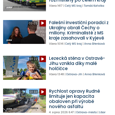
rozmístěny po celém kraji
Včera
14:17
|
Celý MS kraj
|
Tomáš Kořistka
Falešní investiční poradci z
03:02
Ukrajiny obrali Čechy o
miliony. Kriminalisté z MS
kraje zasahovali v Kyjevě
Včera
10:14
|
Celý MS kraj
|
Anna Břenková
Lezecká stěna v Ostravě-
01:22
Jihu vznikla díky malé
holčičce
Včera
13:48
|
Ostrava-Jih
|
Anna Břenková
Rychlost opravy Rudné
01:33
limituje jen kapacita
obaloven při výrobě
nového asfaltu
4. srpna 2026
6:47
|
Ostrava-město
|
Libor