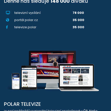
Denně nás sleduje
148 000
diváků
televizní vysílání
78 000
portál polar.cz
35 000
televize.polar
35 000
POLAR TELEVIZE
je nejúspěšnější regionální televizní společnost v ČR. Naše