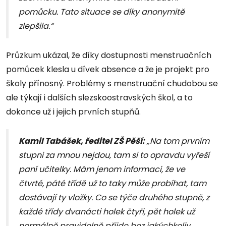
pomůcku. Tato situace se díky anonymitě
zlepšila.“
Průzkum ukázal, že díky dostupnosti menstruačních
pomůcek klesla u dívek absence a že je projekt pro
školy přínosný. Problémy s menstruační chudobou se
ale týkají i dalších slezskoostravských škol, a to
dokonce už i jejich prvních stupňů.
Kamil Tabášek, ředitel ZŠ Pěší:
„Na tom prvním
stupni za mnou nejdou, tam si to opravdu vyřeší
paní učitelky. Mám jenom informaci, že ve
čtvrté, páté třídě už to taky může probíhat, tam
dostávají ty vložky. Co se týče druhého stupně, z
každé třídy dvanácti holek čtyři, pět holek už
normálně pravidelně přijde bez jakýchkoliv