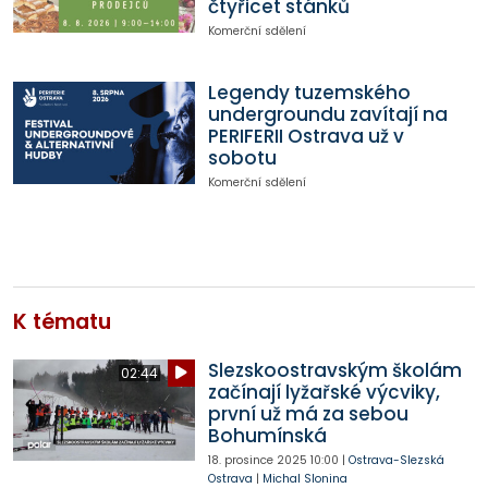
čtyřicet stánků
Komerční sdělení
Legendy tuzemského
undergroundu zavítají na
PERIFERII Ostrava už v
sobotu
Komerční sdělení
K tématu
Slezskoostravským školám
02:44
začínají lyžařské výcviky,
první už má za sebou
Bohumínská
18. prosince 2025
10:00
|
Ostrava-Slezská
Ostrava
|
Michal Slonina