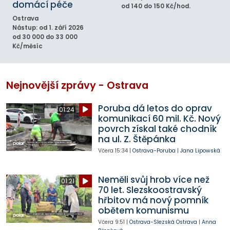
domácí péče
od 140 do 150 Kč/hod.
Ostrava
Nástup: od 1. září 2026
od 30 000 do 33 000
Kč/měsíc
Nejnovější zprávy - Ostrava
Poruba dá letos do oprav
01:24
komunikací 60 mil. Kč. Nový
povrch získal také chodník
na ul. Z. Štěpánka
Včera
15:34
|
Ostrava-Poruba
|
Jana Lipowská
Neměli svůj hrob více než
01:21
70 let. Slezskoostravský
hřbitov má nový pomník
obětem komunismu
Včera
9:51
|
Ostrava-Slezská Ostrava
|
Anna