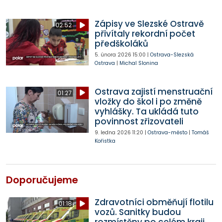
Zápisy ve Slezské Ostravě
02:52
přivítaly rekordní počet
předškoláků
5. února 2026
15:00
|
Ostrava-Slezská
Ostrava
|
Michal Slonina
Ostrava zajistí menstruační
01:27
vložky do škol i po změně
vyhlášky. Ta ukládá tuto
povinnost zřizovateli
9. ledna 2026
11:20
|
Ostrava-město
|
Tomáš
Kořistka
Doporučujeme
Zdravotníci obměňují flotilu
01:18
vozů. Sanitky budou