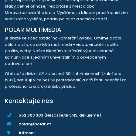
štáby denně přinášejí reportáže z měst a obcí
Moravskoslezského kraje. Vysíláme je k lidem prostřednictvím
televizního vysílání, portálu polar.cz a sociálních sítí.
POLAR MULTIMEDIA
je divize se specializací na komerční výrobu. Umíme a rádi
děláme vše, co se týká multimedií - videa, virtuální realitu,
grafiky, weby. Našim klientům to přináší výhodu snadné
komunikace s jediným univerzálním a osvědčeným
dodavatelem.
Obě naše divize těží z více než 30ti let zkušeností (založeno
1993), sdružují více než 50 profesionálů a drží řadu ocenění za
profesionalitu a proklientský přístup.
Kontaktujte nás
552 303 303
(Nezasílejte SMS, děkujeme)
polar@polar.cz
Adresa: