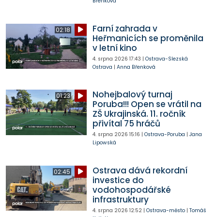
Břenková
Farní zahrada v
02:18
Heřmanicích se proměnila
v letní kino
4. srpna 2026
17:43
|
Ostrava-Slezská
Ostrava
|
Anna Břenková
Nohejbalový turnaj
01:23
Poruba!!! Open se vrátil na
ZŠ Ukrajinská. 11. ročník
přivítal 75 hráčů
4. srpna 2026
15:16
|
Ostrava-Poruba
|
Jana
Lipowská
Ostrava dává rekordní
02:45
investice do
vodohospodářské
infrastruktury
4. srpna 2026
12:52
|
Ostrava-město
|
Tomáš