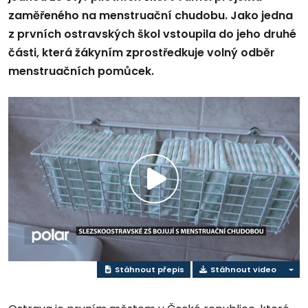
zaměřeného na menstruační chudobu. Jako jedna
z prvních ostravských škol vstoupila do jeho druhé
části, která žákyním zprostředkuje volný odběr
menstruačních pomůcek.
Přehrát
video
Stáhnout přepis
Stáhnout video