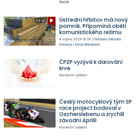
Běčák
Ústřední hřbitov má nový
03:14
pomník. Připomíná oběti
komunistického režimu
4. srpna 2026
16:36
|
Ostrava-Slezská
Ostrava
|
Anna Břenková
ČPZP vyzývá k darování
krve
Komerční sdělení
Český motocyklový tým SP
race project bodoval v
Oscherslebenu a zrychlil
závodní Aprilii
Komerční sdělení