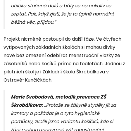
očička stočená dolů a bály se na cokoliv se
zeptat. Pak, když zjistí, že je to úplně normální,
běžná věc, přijdou.“
Projekt nicméně postoupil do další fáze. Ve čtyřech
vytipovaných základních školách si mohou dívky
nově bez omezení odebírat menstruační vložky ze
zásobníků nebo košíků přímo na toaletách. Jednou z
pilotních škol je i Základní škola Škrobálkova v
Ostravě-Kunčičkách.
Marie Svobodová, metodik prevence ZŠ
Škrobálkova:
„Protože se žákyně styděly jít za
kantory a požádat je o tyto hygienické
pomůcky, zvolili jsme variantu košíčků, kde si
žáci mohou anonymně vzít menstruační