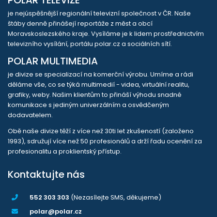
je nejúspěšnější regionální televizní společnost v ČR. Naše
štáby denně přinášejí reportáže z měst a obcí
Moravskoslezského kraje. Vysíláme je k lidem prostřednictvím
televizního vysílání, portálu polar.cz a sociálních sítí.
POLAR MULTIMEDIA
je divize se specializací na komerční výrobu. Umíme a rádi
děláme vše, co se týká multimedií - videa, virtuální realitu,
grafiky, weby. Našim klientům to přináší výhodu snadné
komunikace s jediným univerzálním a osvědčeným
dodavatelem.
Obě naše divize těží z více než 30ti let zkušeností (založeno
1993), sdružují více než 50 profesionálů a drží řadu ocenění za
profesionalitu a proklientský přístup.
Kontaktujte nás
552 303 303
(Nezasílejte SMS, děkujeme)
polar@polar.cz