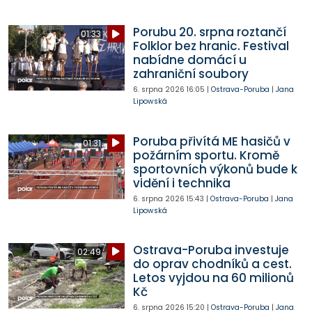
Porubu 20. srpna roztančí
01:33
Folklor bez hranic. Festival
nabídne domácí u
zahraniční soubory
6. srpna 2026
16:05
|
Ostrava-Poruba
|
Jana
Lipowská
Poruba přivítá ME hasičů v
01:31
požárním sportu. Kromě
sportovních výkonů bude k
vidění i technika
6. srpna 2026
15:43
|
Ostrava-Poruba
|
Jana
Lipowská
Ostrava-Poruba investuje
02:49
do oprav chodníků a cest.
Letos vyjdou na 60 milionů
Kč
6. srpna 2026
15:20
|
Ostrava-Poruba
|
Jana