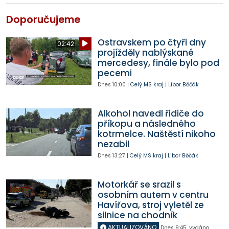
Doporučujeme
Ostravskem po čtyři dny
02:42
projížděly nablýskané
mercedesy, finále bylo pod
pecemi
Dnes
10:00
|
Celý MS kraj
|
Libor Běčák
Alkohol navedl řidiče do
příkopu a následného
kotrmelce. Naštěstí nikoho
nezabil
Dnes
13:27
|
Celý MS kraj
|
Libor Běčák
Motorkář se srazil s
osobním autem v centru
Havířova, stroj vyletěl ze
silnice na chodník
AKTUALIZOVÁNO
Dnes
9:45
,
vydáno