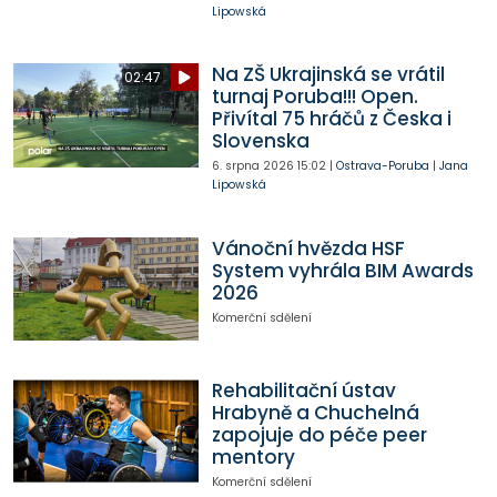
Lipowská
Na ZŠ Ukrajinská se vrátil
02:47
turnaj Poruba!!! Open.
Přivítal 75 hráčů z Česka i
Slovenska
6. srpna 2026
15:02
|
Ostrava-Poruba
|
Jana
Lipowská
Vánoční hvězda HSF
System vyhrála BIM Awards
2026
Komerční sdělení
Rehabilitační ústav
Hrabyně a Chuchelná
zapojuje do péče peer
mentory
Komerční sdělení