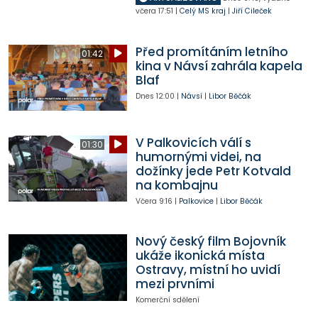
včera
17:51
|
Celý MS kraj
|
Jiří Cileček
Před promítáním letního
01:42
kina v Návsí zahrála kapela
Blaf
Dnes
12:00
|
Návsí
|
Libor Běčák
V Palkovicích válí s
01:30
humornými videi, na
dožínky jede Petr Kotvald
na kombajnu
Včera
9:16
|
Palkovice
|
Libor Běčák
Nový český film Bojovník
ukáže ikonická místa
Ostravy, místní ho uvidí
mezi prvními
Komerční sdělení