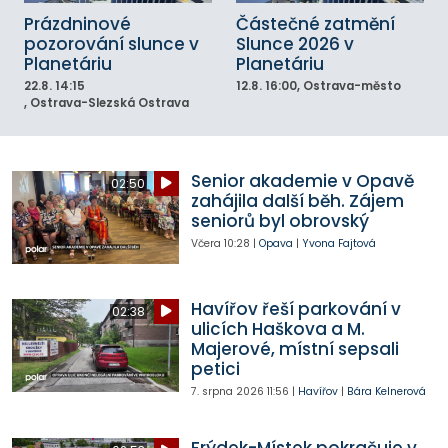
Prázdninové
Částečné zatmění
pozorování slunce v
Slunce 2026 v
Planetáriu
Planetáriu
22.8.
14:15
12.8.
16:00
, Ostrava-město
, Ostrava-Slezská Ostrava
Senior akademie v Opavě
02:50
zahájila další běh. Zájem
seniorů byl obrovský
Včera
10:28
|
Opava
|
Yvona Fajtová
Havířov řeší parkování v
02:38
ulicích Haškova a M.
Majerové, místní sepsali
petici
7. srpna 2026
11:56
|
Havířov
|
Bára Kelnerová