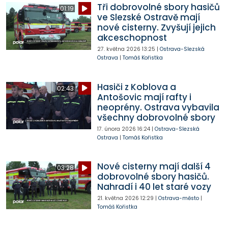
Tři dobrovolné sbory hasičů
01:19
ve Slezské Ostravě mají
nové cisterny. Zvyšují jejich
akceschopnost
27. května 2026
13:25
|
Ostrava-Slezská
Ostrava
|
Tomáš Kořistka
Hasiči z Koblova a
02:43
Antošovic mají rafty i
neoprény. Ostrava vybavila
všechny dobrovolné sbory
17. února 2026
16:24
|
Ostrava-Slezská
Ostrava
|
Tomáš Kořistka
Nové cisterny mají další 4
03:28
dobrovolné sbory hasičů.
Nahradí i 40 let staré vozy
21. května 2026
12:29
|
Ostrava-město
|
Tomáš Kořistka