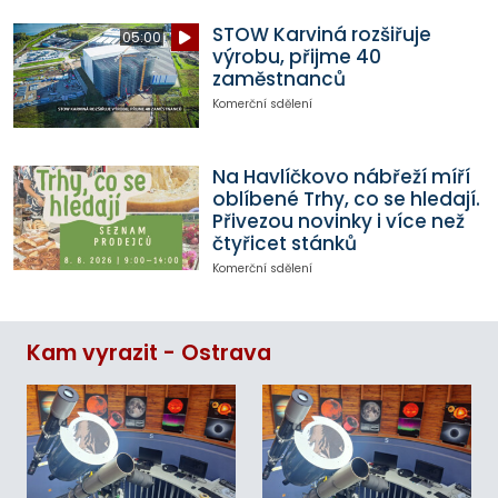
STOW Karviná rozšiřuje
05:00
výrobu, přijme 40
zaměstnanců
Komerční sdělení
Na Havlíčkovo nábřeží míří
oblíbené Trhy, co se hledají.
Přivezou novinky i více než
čtyřicet stánků
Komerční sdělení
Kam vyrazit - Ostrava