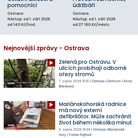
pomocníci
údržbáři
Ostrava
Ostrava
Nástup: od 1. září 2026
Nástup: od 1. září 2026
od 140 Kč/hod.
od 27 160 Kč/měsíc
Nejnovější zprávy - Ostrava
Zelená pro Ostravu. V
01:42
ulicích probíhají odborné
ořezy stromů
7. srpna 2026
15:15
|
Ostrava-Centrum
|
Anna
Břenková
Mariánskohorská radnice
01:56
má nový externí
defibrilátor. Může zachránit
život během několika minut
6. srpna 2026
19:04
|
Ostrava-Mariánské
hory
|
Yvona Fajtová