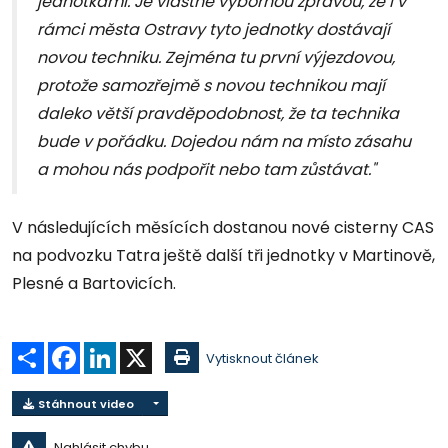
jednotkami. Je vlastně výbornou zprávou, že i v
rámci města Ostravy tyto jednotky dostávají
novou techniku. Zejména tu první výjezdovou,
protože samozřejmě s novou technikou mají
daleko větší pravděpodobnost, že ta technika
bude v pořádku. Dojedou nám na místo zásahu
a mohou nás podpořit nebo tam zůstávat."
V následujících měsících dostanou nové cisterny CAS
na podvozku Tatra ještě další tři jednotky v Martinově,
Plesné a Bartovicích.
Sdílet
Facebook
LinkedIn
X
Vytisknout článek
Stáhnout video
Nahlásit chybu