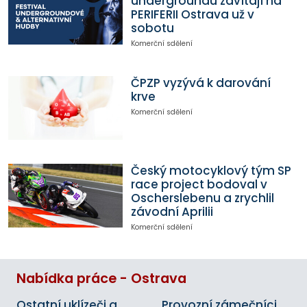
undergroundu zavítají na
PERIFERII Ostrava už v
sobotu
Komerční sdělení
ČPZP vyzývá k darování
krve
Komerční sdělení
Český motocyklový tým SP
race project bodoval v
Oscherslebenu a zrychlil
závodní Aprilii
Komerční sdělení
Nabídka práce - Ostrava
Ostatní uklízeči a
Provozní zámečníci,