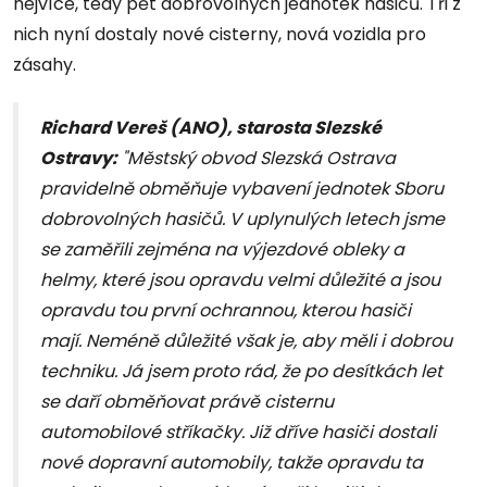
nejvíce, tedy pět dobrovolných jednotek hasičů. Tři z
nich nyní dostaly nové cisterny, nová vozidla pro
zásahy.
Richard Vereš (ANO), starosta Slezské
Ostravy:
"Městský obvod Slezská Ostrava
pravidelně obměňuje vybavení jednotek Sboru
dobrovolných hasičů. V uplynulých letech jsme
se zaměřili zejména na výjezdové obleky a
helmy, které jsou opravdu velmi důležité a jsou
opravdu tou první ochrannou, kterou hasiči
mají. Neméně důležité však je, aby měli i dobrou
techniku. Já jsem proto rád, že po desítkách let
se daří obměňovat právě cisternu
automobilové stříkačky. Již dříve hasiči dostali
nové dopravní automobily, takže opravdu ta