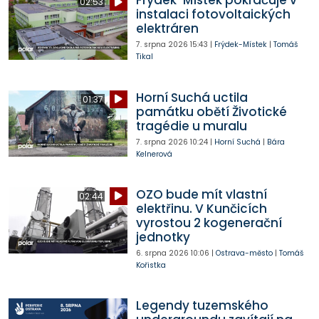
Frýdek-Místek pokračuje v
02:53
instalaci fotovoltaických
elektráren
7. srpna 2026
15:43
|
Frýdek-Místek
|
Tomáš
Tikal
Horní Suchá uctila
01:37
památku obětí Životické
tragédie u muralu
7. srpna 2026
10:24
|
Horní Suchá
|
Bára
Kelnerová
OZO bude mít vlastní
02:44
elektřinu. V Kunčicích
vyrostou 2 kogenerační
jednotky
6. srpna 2026
10:06
|
Ostrava-město
|
Tomáš
Kořistka
Legendy tuzemského