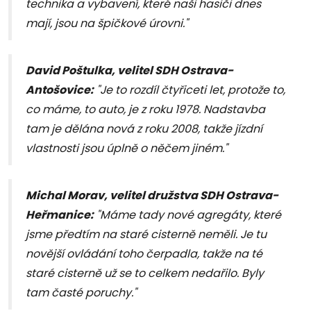
technika a vybavení, které naši hasiči dnes
mají, jsou na špičkové úrovni."
David Poštulka, velitel SDH Ostrava-
Antošovice:
"Je to rozdíl čtyřiceti let, protože to,
co máme, to auto, je z roku 1978. Nadstavba
tam je dělána nová z roku 2008, takže jízdní
vlastnosti jsou úplně o něčem jiném."
Michal Morav, velitel družstva SDH Ostrava-
Heřmanice:
"Máme tady nové agregáty, které
jsme předtím na staré cisterně neměli. Je tu
novější ovládání toho čerpadla, takže na té
staré cisterně už se to celkem nedařilo. Byly
tam časté poruchy."