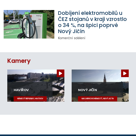
Dobíjení elektromobilů u
ČEZ stojanů v kraji vzrostlo
o 34 %, na špici poprvé
Nový Jičín
Komerční sdělení
Kamery
HAVÍŘOV
NOVÝ JIČÍN
NÁMĚSTÍ REPUBLIKY, HAVÍŘOV
MASARYKOVO NÁMĚSTÍ, NOVÝ JIČÍN