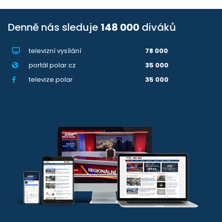
Denně nás sleduje
148 000
diváků
televizní vysílání
78 000
portál polar.cz
35 000
televize.polar
35 000