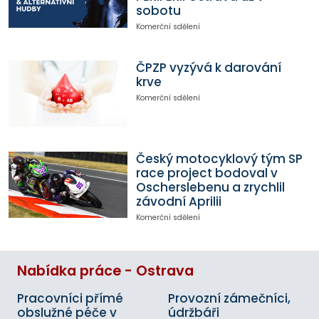
sobotu
Komerční sdělení
ČPZP vyzývá k darování
krve
Komerční sdělení
Český motocyklový tým SP
race project bodoval v
Oscherslebenu a zrychlil
závodní Aprilii
Komerční sdělení
Nabídka práce - Ostrava
Pracovníci přímé
Provozní zámečníci,
obslužné péče v
údržbáři