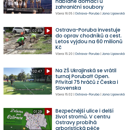
nabídne domácí u
zahraniční soubory
Včera
16:05
|
Ostrava-Poruba
|
Jana Lipowská
Ostrava-Poruba investuje
02:49
do oprav chodníků a cest.
Letos vyjdou na 60 milionů
Kč
Včera
15:20
|
Ostrava-Poruba
|
Jana Lipowská
Na ZŠ Ukrajinská se vrátil
02:47
turnaj Poruba!!! Open.
Přivítal 75 hráčů z Česka i
Slovenska
Včera
15:02
|
Ostrava-Poruba
|
Jana Lipowská
Bezpečnější ulice i delší
01:25
život stromů. V centru
Ostravy probíhá
arboristická péče