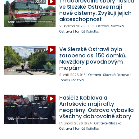
Tři dobrovolné sbory hasičů
02:46
ve Slezské Ostravě mají
nové cisterny. Zvyšují jejich
akceschopnost
21. května 2026
13:38
|
Ostrava-Slezská
Ostrava
|
Tomáš Kořistka
Ve Slezské Ostravě bylo
02:20
zatopeno asi 150 domků.
Navzdory povodňovým
mapám
9. září 2025
9:13
|
Ostrava-Slezská Ostrava
|
Tomáš Kořistka
Hasiči z Koblova a
02:43
Antošovic mají rafty i
neoprény. Ostrava vybavila
všechny dobrovolné sbory
17. února 2026
16:24
|
Ostrava-Slezská
Ostrava
|
Tomáš Kořistka