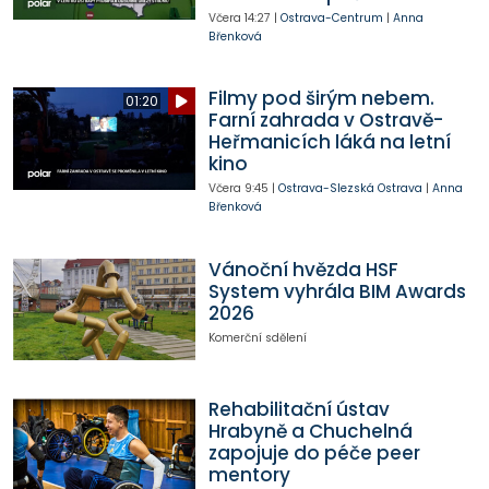
Včera
14:27
|
Ostrava-Centrum
|
Anna
Břenková
Filmy pod širým nebem.
01:20
Farní zahrada v Ostravě-
Heřmanicích láká na letní
kino
Včera
9:45
|
Ostrava-Slezská Ostrava
|
Anna
Břenková
Vánoční hvězda HSF
System vyhrála BIM Awards
2026
Komerční sdělení
Rehabilitační ústav
Hrabyně a Chuchelná
zapojuje do péče peer
mentory