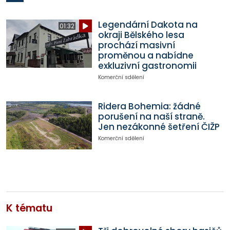
Legendární Dakota na
01:32
okraji Bělského lesa
prochází masivní
proměnou a nabídne
exkluzivní gastronomii
Komerční sdělení
Ridera Bohemia: žádné
porušení na naší straně.
Jen nezákonné šetření ČIŽP
Komerční sdělení
K tématu