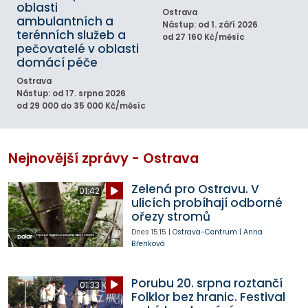
oblasti
Ostrava
ambulantních a
Nástup: od 1. září 2026
terénních služeb a
od 27 160 Kč/měsíc
pečovatelé v oblasti
domácí péče
Ostrava
Nástup: od 17. srpna 2026
od 29 000 do 35 000 Kč/měsíc
Nejnovější zprávy - Ostrava
Zelená pro Ostravu. V
01:42
ulicích probíhají odborné
ořezy stromů
Dnes
15:15
|
Ostrava-Centrum
|
Anna
Břenková
Porubu 20. srpna roztančí
01:33
Folklor bez hranic. Festival