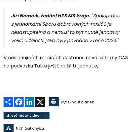
Jiří Němčík, ředitel HZS MS kraje
:
"Spolupráce
s jednotkami Sboru dobrovolných hasičů je
nezastupitelná a nemusí to být nutně jenom ty
velké události, jako byly povodně v roce 2024."
V následujících měsících dostanou nové cisterny CAS
na podvozku Tatra ještě další tři jednotky.
Sdílet
Facebook
LinkedIn
X
Vytisknout článek
Stáhnout video
Nahlásit chybu