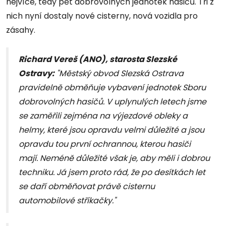
nejvíce, tedy pět dobrovolných jednotek hasičů. Tři z
nich nyní dostaly nové cisterny, nová vozidla pro
zásahy.
Richard Vereš (ANO), starosta Slezské
Ostravy:
"Městský obvod Slezská Ostrava
pravidelně obměňuje vybavení jednotek Sboru
dobrovolných hasičů. V uplynulých letech jsme
se zaměřili zejména na výjezdové obleky a
helmy, které jsou opravdu velmi důležité a jsou
opravdu tou první ochrannou, kterou hasiči
mají. Neméně důležité však je, aby měli i dobrou
techniku. Já jsem proto rád, že po desítkách let
se daří obměňovat právě cisternu
automobilové stříkačky."