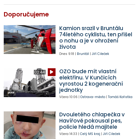
Doporučujeme
Kamion srazil v Bruntálu
74letého cyklistu, ten přišel
o nohu a je v ohrožení
života
Dnes
9:18
|
Bruntál
|
Jiří Cileček
OZO bude mít vlastní
02:44
elektřinu. V Kunčicích
vyrostou 2 kogenerační
jednotky
Včera
10:06
|
Ostrava-město
|
Tomáš Kořistka
Dvouletého chlapečka v
Havířově pokousal pes,
policie hledá majitele
Včera
14:33
|
Celý MS kraj
|
Jiří Cileček