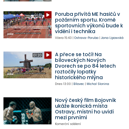
Poruba přivítá ME hasičů v
01:31
požárním sportu. Kromě
sportovních výkonů bude k
vidění i technika
Včera
15:43
|
Ostrava-Poruba
|
Jana Lipowská
A přece se točí! Na
01:20
bíloveckých Nových
Dvorech se po 84 letech
roztočily lopatky
historického mlýna
Dnes
13:00
|
Bílovec
|
Michal Slonina
Nový český film Bojovník
ukáže ikonická místa
Ostravy, místní ho uvidí
mezi prvními
Komerční sdělení