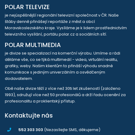
POLAR TELEVIZE
je nejúspěšnější regionální televizní společnost v ČR. Naše
štáby denně přinášejí reportáže z měst a obcí
Moravskoslezského kraje. Vysíláme je k lidem prostřednictvím
televizního vysílání, portálu polar.cz a sociálních sítí.
POLAR MULTIMEDIA
je divize se specializací na komerční výrobu. Umíme a rádi
děláme vše, co se týká multimedií - videa, virtuální realitu,
grafiky, weby. Našim klientům to přináší výhodu snadné
komunikace s jediným univerzálním a osvědčeným
dodavatelem.
Obě naše divize těží z více než 30ti let zkušeností (založeno
1993), sdružují více než 50 profesionálů a drží řadu ocenění za
profesionalitu a proklientský přístup.
Kontaktujte nás
552 303 303
(Nezasílejte SMS, děkujeme)