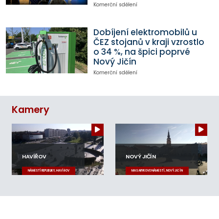
Komerční sdělení
Dobíjení elektromobilů u
ČEZ stojanů v kraji vzrostlo
o 34 %, na špici poprvé
Nový Jičín
Komerční sdělení
Kamery
HAVÍŘOV
NOVÝ JIČÍN
NÁMĚSTÍ REPUBLIKY, HAVÍŘOV
MASARYKOVO NÁMĚSTÍ, NOVÝ JIČÍN