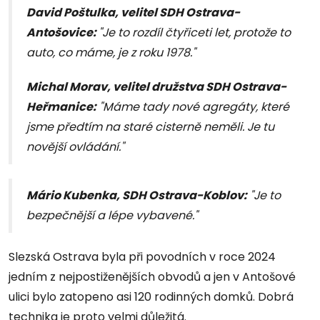
David Poštulka, velitel SDH Ostrava-
Antošovice
:
"Je to rozdíl čtyřiceti let, protože to
auto, co máme, je z roku 1978."
Michal Morav, velitel družstva SDH Ostrava-
Heřmanice
:
"Máme tady nové agregáty, které
jsme předtím na staré cisterně neměli. Je tu
novější ovládání."
Mário Kubenka, SDH Ostrava-Koblov
:
"Je to
bezpečnější a lépe vybavené."
Slezská Ostrava byla při povodních v roce 2024
jedním z nejpostiženějších obvodů a jen v Antošové
ulici bylo zatopeno asi 120 rodinných domků. Dobrá
technika je proto velmi důležitá.