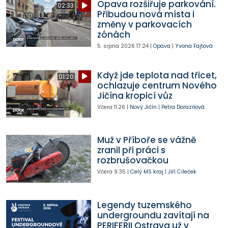
Opava rozšiřuje parkování.
02:33
Přibudou nová místa i
změny v parkovacích
zónách
5. srpna 2026
17:24
|
Opava
|
Yvona Fajtová
Když jde teplota nad třicet,
01:20
ochlazuje centrum Nového
Jičína kropicí vůz
Včera
11:26
|
Nový Jičín
|
Petra Dorazilová
Muž v Příboře se vážně
zranil při práci s
rozbrušovačkou
Včera
9:35
|
Celý MS kraj
|
Jiří Cileček
Legendy tuzemského
undergroundu zavítají na
PERIFERII Ostrava už v