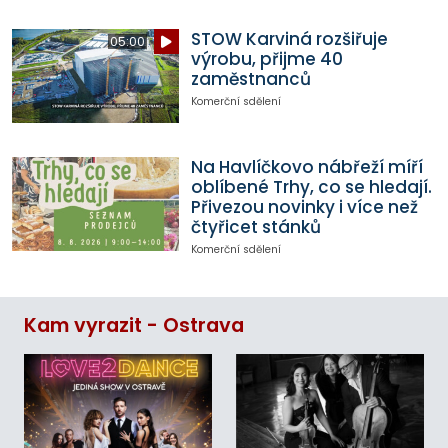
STOW Karviná rozšiřuje
05:00
výrobu, přijme 40
zaměstnanců
Komerční sdělení
Na Havlíčkovo nábřeží míří
oblíbené Trhy, co se hledají.
Přivezou novinky i více než
čtyřicet stánků
Komerční sdělení
Kam vyrazit - Ostrava