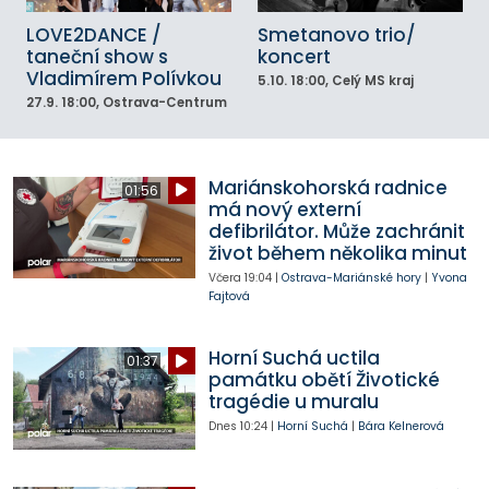
LOVE2DANCE /
Smetanovo trio/
taneční show s
koncert
Vladimírem Polívkou
5.10.
18:00
, Celý MS kraj
27.9.
18:00
, Ostrava-Centrum
Mariánskohorská radnice
01:56
má nový externí
defibrilátor. Může zachránit
život během několika minut
Včera
19:04
|
Ostrava-Mariánské hory
|
Yvona
Fajtová
Horní Suchá uctila
01:37
památku obětí Životické
tragédie u muralu
Dnes
10:24
|
Horní Suchá
|
Bára Kelnerová