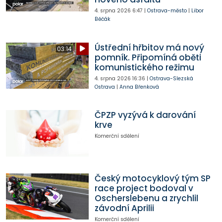
4. srpna 2026
6:47
|
Ostrava-město
|
Libor
Běčák
Ústřední hřbitov má nový
03:14
pomník. Připomíná oběti
komunistického režimu
4. srpna 2026
16:36
|
Ostrava-Slezská
Ostrava
|
Anna Břenková
ČPZP vyzývá k darování
krve
Komerční sdělení
Český motocyklový tým SP
race project bodoval v
Oscherslebenu a zrychlil
závodní Aprilii
Komerční sdělení