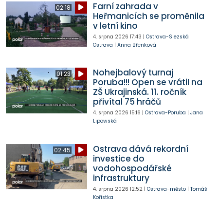
Farní zahrada v
02:18
Heřmanicích se proměnila
v letní kino
4. srpna 2026
17:43
|
Ostrava-Slezská
Ostrava
|
Anna Břenková
Nohejbalový turnaj
01:23
Poruba!!! Open se vrátil na
ZŠ Ukrajinská. 11. ročník
přivítal 75 hráčů
4. srpna 2026
15:16
|
Ostrava-Poruba
|
Jana
Lipowská
Ostrava dává rekordní
02:45
investice do
vodohospodářské
infrastruktury
4. srpna 2026
12:52
|
Ostrava-město
|
Tomáš
Kořistka