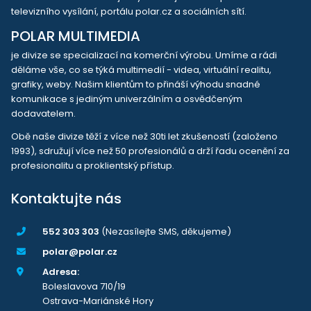
televizního vysílání, portálu polar.cz a sociálních sítí.
POLAR MULTIMEDIA
je divize se specializací na komerční výrobu. Umíme a rádi
děláme vše, co se týká multimedií - videa, virtuální realitu,
grafiky, weby. Našim klientům to přináší výhodu snadné
komunikace s jediným univerzálním a osvědčeným
dodavatelem.
Obě naše divize těží z více než 30ti let zkušeností (založeno
1993), sdružují více než 50 profesionálů a drží řadu ocenění za
profesionalitu a proklientský přístup.
Kontaktujte nás
552 303 303
(Nezasílejte SMS, děkujeme)
polar@polar.cz
Adresa:
Boleslavova 710/19
Ostrava-Mariánské Hory