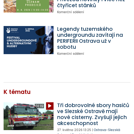
čtyřicet stánků
Komerční sdělení
Legendy tuzemského
undergroundu zavítají na
PERIFERII Ostrava už v
sobotu
Komerční sdělení
K tématu
Tři dobrovolné sbory hasičů
01:19
ve Slezské Ostravě mají
nové cisterny. Zvyšují jejich
akceschopnost
27. května 2026
13:25
|
Ostrava-Slezská