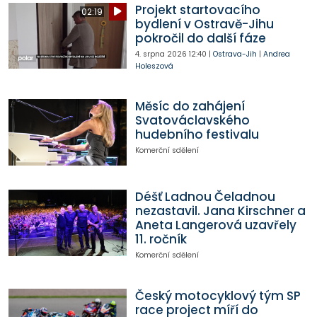
Projekt startovacího
02:19
bydlení v Ostravě-Jihu
pokročil do další fáze
4. srpna 2026
12:40
|
Ostrava-Jih
|
Andrea
Holeszová
Měsíc do zahájení
Svatováclavského
hudebního festivalu
Komerční sdělení
Déšť Ladnou Čeladnou
nezastavil. Jana Kirschner a
Aneta Langerová uzavřely
11. ročník
Komerční sdělení
Český motocyklový tým SP
race project míří do