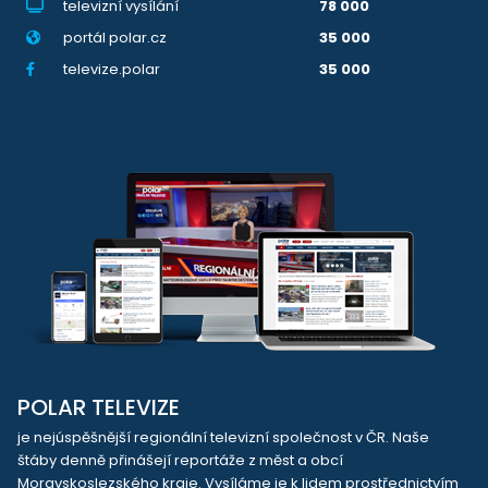
televizní vysílání
78 000
portál polar.cz
35 000
televize.polar
35 000
POLAR TELEVIZE
je nejúspěšnější regionální televizní společnost v ČR. Naše
štáby denně přinášejí reportáže z měst a obcí
Moravskoslezského kraje. Vysíláme je k lidem prostřednictvím