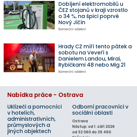
Dobíjení elektromobilů u
ČEZ stojanů v kraji vzrostlo
o 34 %, na špici poprvé
Nový Jičín
Komerční sdělení
Hrady CZ míří tento pátek a
sobotu na Veveří s
Danielem Landou, Mirai,
Rybičkami 48 nebo Mig 21
Komerční sdělení
Nabídka práce - Ostrava
Uklízeči a pomocníci
Odborní pracovníci v
v hotelích,
sociální oblasti
administrativních,
Ostrava
průmyslových a
Nástup: od 1. září 2026
jiných objektech
od 32 060 do 35 450