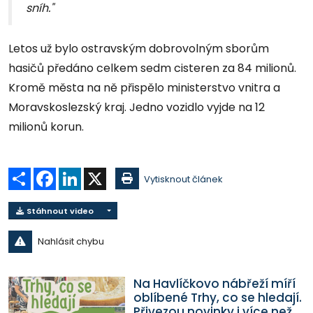
sníh."
Letos už bylo ostravským dobrovolným sborům
hasičů předáno celkem sedm cisteren za 84 milionů.
Kromě města na ně přispělo ministerstvo vnitra a
Moravskoslezský kraj. Jedno vozidlo vyjde na 12
milionů korun.
Sdílet
Facebook
LinkedIn
X
Vytisknout článek
Stáhnout video
Nahlásit chybu
Na Havlíčkovo nábřeží míří
oblíbené Trhy, co se hledají.
Přivezou novinky i více než