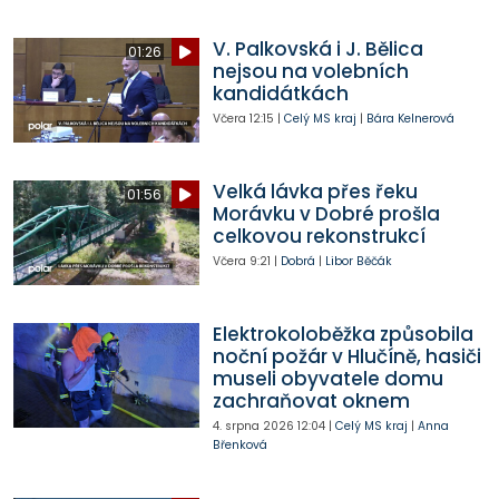
V. Palkovská i J. Bělica
01:26
nejsou na volebních
kandidátkách
Včera
12:15
|
Celý MS kraj
|
Bára Kelnerová
Velká lávka přes řeku
01:56
Morávku v Dobré prošla
celkovou rekonstrukcí
Včera
9:21
|
Dobrá
|
Libor Běčák
Elektrokoloběžka způsobila
noční požár v Hlučíně, hasiči
museli obyvatele domu
zachraňovat oknem
4. srpna 2026
12:04
|
Celý MS kraj
|
Anna
Břenková