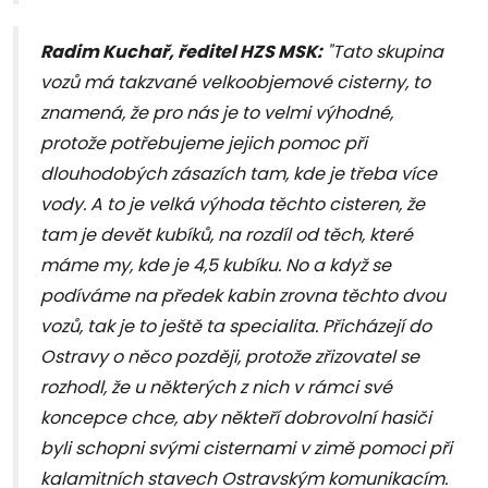
Radim Kuchař, ředitel HZS MSK:
"Tato skupina
vozů má takzvané velkoobjemové cisterny, to
znamená, že pro nás je to velmi výhodné,
protože potřebujeme jejich pomoc při
dlouhodobých zásazích tam, kde je třeba více
vody. A to je velká výhoda těchto cisteren, že
tam je devět kubíků, na rozdíl od těch, které
máme my, kde je 4,5 kubíku. No a když se
podíváme na předek kabin zrovna těchto dvou
vozů, tak je to ještě ta specialita. Přicházejí do
Ostravy o něco později, protože zřizovatel se
rozhodl, že u některých z nich v rámci své
koncepce chce, aby někteří dobrovolní hasiči
byli schopni svými cisternami v zimě pomoci při
kalamitních stavech Ostravským komunikacím.