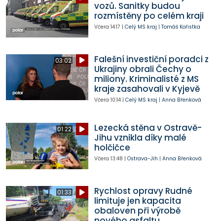
vozů. Sanitky budou
rozmístěny po celém kraji
Včera
14:17
|
Celý MS kraj
|
Tomáš Kořistka
Falešní investiční poradci z
03:02
Ukrajiny obrali Čechy o
miliony. Kriminalisté z MS
kraje zasahovali v Kyjevě
Včera
10:14
|
Celý MS kraj
|
Anna Břenková
Lezecká stěna v Ostravě-
01:22
Jihu vznikla díky malé
holčičce
Včera
13:48
|
Ostrava-Jih
|
Anna Břenková
Rychlost opravy Rudné
01:33
limituje jen kapacita
obaloven při výrobě
nového asfaltu