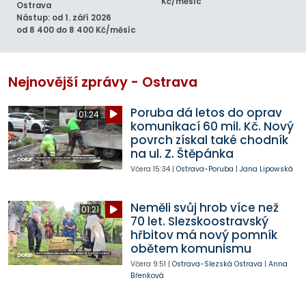
Kč/měsíc
Ostrava
Nástup: od 1. září 2026
od 8 400 do 8 400 Kč/měsíc
Nejnovější zprávy - Ostrava
Poruba dá letos do oprav
01:24
komunikací 60 mil. Kč. Nový
povrch získal také chodník
na ul. Z. Štěpánka
Včera
15:34
|
Ostrava-Poruba
|
Jana Lipowská
Neměli svůj hrob více než
01:21
70 let. Slezskoostravský
hřbitov má nový pomník
obětem komunismu
Včera
9:51
|
Ostrava-Slezská Ostrava
|
Anna
Břenková