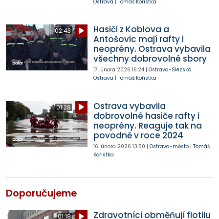
Ostrava
|
Tomáš Kořistka
Hasiči z Koblova a
02:43
Antošovic mají rafty i
neoprény. Ostrava vybavila
všechny dobrovolné sbory
17. února 2026
16:24
|
Ostrava-Slezská
Ostrava
|
Tomáš Kořistka
Ostrava vybavila
01:28
dobrovolné hasiče rafty i
neoprény. Reaguje tak na
povodně v roce 2024
16. února 2026
13:50
|
Ostrava-město
|
Tomáš
Kořistka
Doporučujeme
Zdravotníci obměňují flotilu
01:18