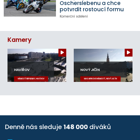
Oscherslebenu a chce
potvrdit rostoucí formu
Komerční sdělení
Kamery
HAVÍŘOV
NOVÝ JIČÍN
NÁMĚSTÍ REPUBLIKY, HAVÍŘOV
MASARYKOVO NÁMĚSTÍ, NOVÝ JIČÍN
Denně nás sleduje
148 000
diváků