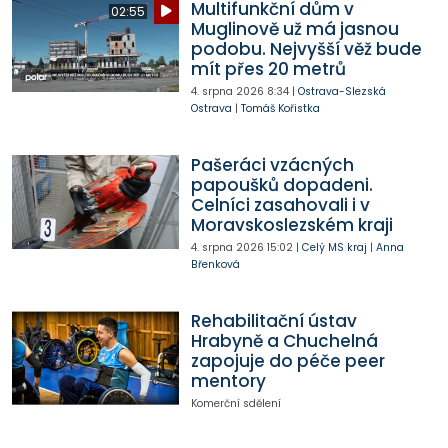
Multifunkční dům v
02:55
Muglinově už má jasnou
podobu. Nejvyšší věž bude
mít přes 20 metrů
4. srpna 2026
8:34
|
Ostrava-Slezská
Ostrava
|
Tomáš Kořistka
Pašeráci vzácných
papoušků dopadeni.
Celníci zasahovali i v
Moravskoslezském kraji
4. srpna 2026
15:02
|
Celý MS kraj
|
Anna
Břenková
Rehabilitační ústav
Hrabyně a Chuchelná
zapojuje do péče peer
mentory
Komerční sdělení