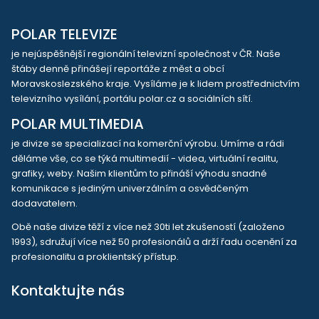
POLAR TELEVIZE
je nejúspěšnější regionální televizní společnost v ČR. Naše
štáby denně přinášejí reportáže z měst a obcí
Moravskoslezského kraje. Vysíláme je k lidem prostřednictvím
televizního vysílání, portálu polar.cz a sociálních sítí.
POLAR MULTIMEDIA
je divize se specializací na komerční výrobu. Umíme a rádi
děláme vše, co se týká multimedií - videa, virtuální realitu,
grafiky, weby. Našim klientům to přináší výhodu snadné
komunikace s jediným univerzálním a osvědčeným
dodavatelem.
Obě naše divize těží z více než 30ti let zkušeností (založeno
1993), sdružují více než 50 profesionálů a drží řadu ocenění za
profesionalitu a proklientský přístup.
Kontaktujte nás