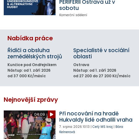
PERIFERII Ostrava už v
sobotu
Komerční sdělení
Nabídka práce
Řidiči a obsluha
Specialisté v sociální
zemědělských strojů
oblasti
Kunčice pod Ondřejníkem
Ostrava
Nástup: od 1. září 2026
Nástup: od 1. září 2026
od 37 000 Kč/měsíc
od 27 200 do 27 200 Kč/měsíc
Nejnovější zprávy
Při nocování na hradě
04:09
Hukvaldy lidé odhalili vraha
7. srpna 2026
10:13
|
Celý MS kraj
|
Bára
Kelnerová