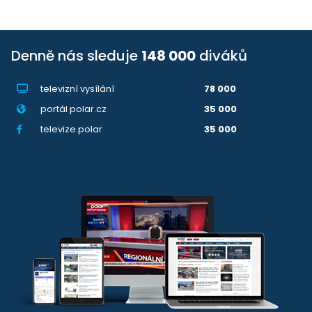
Denně nás sleduje
148 000
diváků
televizní vysílání
78 000
portál polar.cz
35 000
televize.polar
35 000