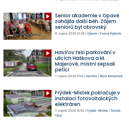
Senior akademie v Opavě
02:50
zahájila další běh. Zájem
seniorů byl obrovský
8. srpna 2026
10:28
|
Opava
|
Yvona Fajtová
Havířov řeší parkování v
02:38
ulicích Haškova a M.
Majerové, místní sepsali
petici
7. srpna 2026
11:56
|
Havířov
|
Bára Kelnerová
Frýdek-Místek pokračuje v
02:53
instalaci fotovoltaických
elektráren
7. srpna 2026
15:43
|
Frýdek-Místek
|
Tomáš
Tikal