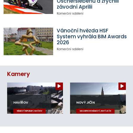
Oscherslebenu a zrychlil
závodní Aprilii
Komerční sdělení
Vánoční hvězda HSF
System vyhrála BIM Awards
2026
Komerční sdělení
Kamery
HAVÍŘOV
NOVÝ JIČÍN
NÁMĚSTÍ REPUBLIKY, HAVÍŘOV
MASARYKOVO NÁMĚSTÍ, NOVÝ JIČÍN