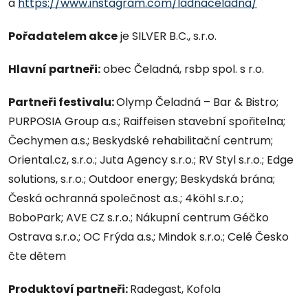
a
https://www.instagram.com/ladnaceladna/
Pořadatelem akce
je SILVER B.C., s.r.o.
Hlavní partneři:
obec Čeladná, rsbp spol. s r.o.
Partneři festivalu:
Olymp Čeladná – Bar & Bistro;
PURPOSIA Group a.s.; Raiffeisen stavební spořitelna;
Čechymen a.s.; Beskydské rehabilitační centrum;
Oriental.cz, s.r.o.; Juta Agency s.r.o.; RV Styl s.r.o.; Edge
solutions, s.r.o.; Outdoor energy; Beskydská brána;
Česká ochranná společnost a.s.; 4köhl s.r.o.;
BoboPark; AVE CZ s.r.o.; Nákupní centrum Géčko
Ostrava s.r.o.; OC Frýda a.s.; Mindok s.r.o.; Celé Česko
čte dětem
Produktoví partneři:
Radegast, Kofola