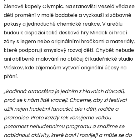
členové kapely Olympic. Na stanovišti Veselá věda se
děti promění v malé badatele a vyzkouší si zábavné
pokusy a jednoduché chemické reakce. V areálu
budou k dispozici také deskové hry Mindok či hrací
zóny s legem nebo originálními hračkami a materiály,
které podporují smyslový rozvoj dětí. Chybět nebude
ani oblíbené malování na obličej či kadeřnické studio
Vláskov, kde zájemcům vytvoří originální účesy na
přání.
„Rodinná atmosféra je jedním z hlavních důvodů,
proč se k nám lidé vracejí. Chceme, aby si festival
užili nejen hudební fanoušci, ale i děti, rodiče a
prarodiče. Proto každý rok věnujeme velkou
pozornost nehudebnímu programu a snažíme se
nabídnout aktivity, které baví i rozvíjejí a může se do