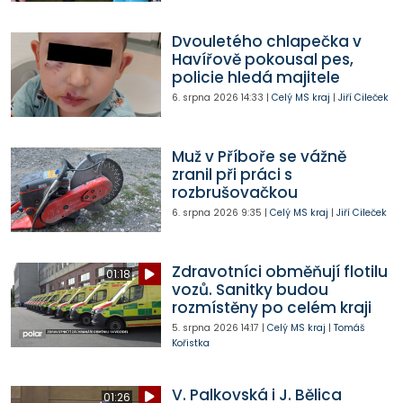
Dvouletého chlapečka v
Havířově pokousal pes,
policie hledá majitele
6. srpna 2026
14:33
|
Celý MS kraj
|
Jiří Cileček
Muž v Příboře se vážně
zranil při práci s
rozbrušovačkou
6. srpna 2026
9:35
|
Celý MS kraj
|
Jiří Cileček
Zdravotníci obměňují flotilu
01:18
vozů. Sanitky budou
rozmístěny po celém kraji
5. srpna 2026
14:17
|
Celý MS kraj
|
Tomáš
Kořistka
V. Palkovská i J. Bělica
01:26