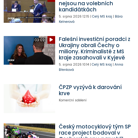
nejsou na volebních
kandidátkách
5. srpna 2026
12:15
|
Celý MS kraj
|
Bára
Kelnerová
Falešní investiční poradci z
03:02
Ukrajiny obrali Čechy o
miliony. Kriminalisté z MS
kraje zasahovali v Kyjevě
5. srpna 2026
10:14
|
Celý MS kraj
|
Anna
Břenková
ČPZP vyzývá k darování
krve
Komerční sdělení
Český motocyklový tým SP
race project bodoval v