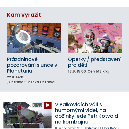
Kam vyrazit
Prázdninové
Operky / představení
pozorování slunce v
pro děti
Planetáriu
13.9.
15:00
, Celý MS kraj
22.8.
14:15
, Ostrava-Slezská Ostrava
V Palkovicích válí s
01:30
humornými videi, na
dožínky jede Petr Kotvald
na kombajnu
8. srpna 2026
9:16
|
Palkovice
|
Libor Běčák