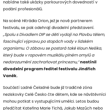
nabídne také ukázky parkourových dovedností v
podání profesionálů.
Na scéně Hitrádia Orion, jež je nově partnerem
festivalu, se pak odehrají divadelní představení.
„Spolu s Divadlem DIP se děti vydají na Plavbu tělem,
fascinující výpravu po stopách vody v lidském
organismu. O zábavu se postará také klaun Nešika,
který bude v rapovém muzikálu plném omylů a
nedorozumění zachraňovat princeznu,“
nastínil
divadelní program ředitel festivalu Jindřich
Vaněk.
Součástí Ladné Čeladné bude již tradičně zóna
neziskovky Celé Česko čte dětem, kde se návštěvníci
mohou potkat s vystupujícími umělci. Letos budou
předčítat Kateřina Marie Tichá, Jakub Mazůch nebo