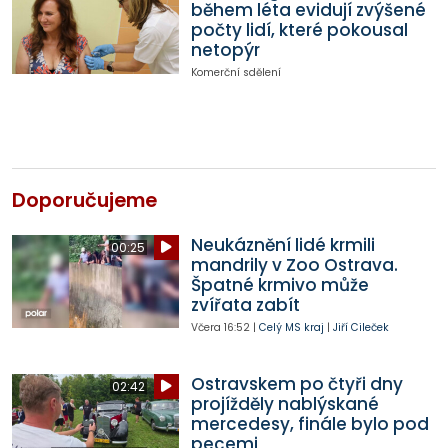
během léta evidují zvýšené
počty lidí, které pokousal
netopýr
Komerční sdělení
Doporučujeme
Neukáznění lidé krmili
00:25
mandrily v Zoo Ostrava.
Špatné krmivo může
zvířata zabít
Včera
16:52
|
Celý MS kraj
|
Jiří Cileček
Ostravskem po čtyři dny
02:42
projížděly nablýskané
mercedesy, finále bylo pod
pecemi