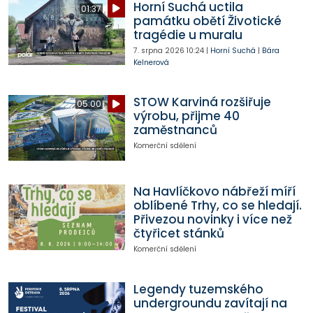
Horní Suchá uctila
01:37
památku obětí Životické
tragédie u muralu
7. srpna 2026
10:24
|
Horní Suchá
|
Bára
Kelnerová
STOW Karviná rozšiřuje
05:00
výrobu, přijme 40
zaměstnanců
Komerční sdělení
Na Havlíčkovo nábřeží míří
oblíbené Trhy, co se hledají.
Přivezou novinky i více než
čtyřicet stánků
Komerční sdělení
Legendy tuzemského
undergroundu zavítají na