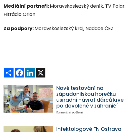
Mediální partneři:
Moravskoslezský deník, TV Polar,
Hitrádio Orion
Za podpory:
Moravskoslezský kraj, Nadace ČEZ
Sdílet
Facebook
LinkedIn
X
Nové testování na
západonilskou horečku
usnadní návrat dárců krve
po dovolené v zahraničí
Komerční sdělení
Infektologové FN Ostrava