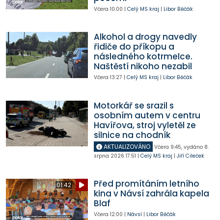
Včera
10:00
|
Celý MS kraj
|
Libor Běčák
Alkohol a drogy navedly
řidiče do příkopu a
následného kotrmelce.
Naštěstí nikoho nezabil
Včera
13:27
|
Celý MS kraj
|
Libor Běčák
Motorkář se srazil s
osobním autem v centru
Havířova, stroj vyletěl ze
silnice na chodník
AKTUALIZOVÁNO
Včera
9:45
,
vydáno 8.
srpna 2026
17:51
|
Celý MS kraj
|
Jiří Cileček
Před promítáním letního
01:42
kina v Návsí zahrála kapela
Blaf
Včera
12:00
|
Návsí
|
Libor Běčák