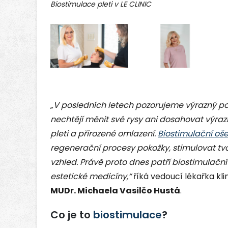
Biostimulace pleti v LE CLINIC
„V posledních letech pozorujeme výrazný pos
nechtějí měnit své rysy ani dosahovat výrazn
pleti a přirozené omlazení.
Biostimulační oše
regenerační procesy pokožky, stimulovat tv
vzhled. Právě proto dnes patří biostimulační
estetické medicíny,“
říká vedoucí lékařka kl
MUDr. Michaela Vasilčo Hustá
.
Co je to
biostimulace
?