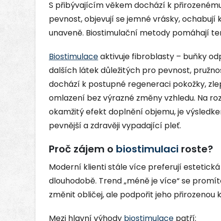
S přibývajícím věkem dochází k přirozenému 
pevnost, objevují se jemné vrásky, ochabují
unaveně. Biostimulační metody pomáhají te
Biostimulace
aktivuje fibroblasty – buňky od
dalších látek důležitých pro pevnost, pružn
dochází k postupné regeneraci pokožky, zlep
omlazení bez výrazné změny vzhledu. Na rozdí
okamžitý efekt doplnění objemu, je výsledke
pevnější a zdravěji vypadající pleť.
Proč zájem o
biostimulaci
roste?
Moderní klienti stále více preferují estetic
dlouhodobě. Trend „méně je více“ se promítá
změnit obličej, ale podpořit jeho přirozenou 
Mezi hlavní výhody
biostimulace
patří: