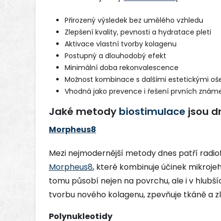
Přirozený výsledek bez umělého vzhledu
Zlepšení kvality, pevnosti a hydratace pleti
Aktivace vlastní tvorby kolagenu
Postupný a dlouhodobý efekt
Minimální doba rekonvalescence
Možnost kombinace s dalšími estetickými oš
Vhodná jako prevence i řešení prvních známe
Jaké metody
biostimulace
jsou d
Morpheus8
Mezi nejmodernější metody dnes patří radio
Morpheus8
, které kombinuje účinek mikrojeh
tomu působí nejen na povrchu, ale i v hlubš
tvorbu nového kolagenu, zpevňuje tkáně a zl
Polynukleotidy