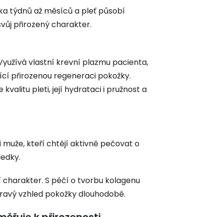
ika týdnů až měsíců a pleť působí
a svůj přirozený charakter.
yužívá vlastní krevní plazmu pacienta,
ící přirozenou regeneraci pokožky.
alitu pleti, její hydrataci i pružnost a
i muže, kteří chtějí aktivně pečovat o
ledky.
í charakter. S péčí o tvorbu kolagenu
zdravý vzhled pokožky dlouhodobě.
ěřuje k přirozenosti