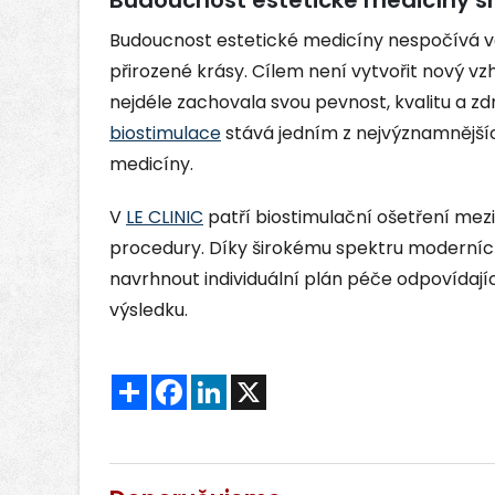
Budoucnost estetické medicíny nespočívá ve
přirozené krásy. Cílem není vytvořit nový vz
nejdéle zachovala svou pevnost, kvalitu a zd
biostimulace
stává jedním z nejvýznamnější
medicíny.
V
LE CLINIC
patří biostimulační ošetření mezi
procedury. Díky širokému spektru moderníc
navrhnout individuální plán péče odpovídají
výsledku.
Sdílet
Facebook
LinkedIn
X