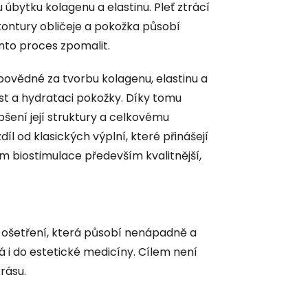
úbytku kolagenu a elastinu. Pleť ztrácí
 kontury obličeje a pokožka působí
nto proces zpomalit.
povědné za tvorbu kolagenu, elastinu a
ost a hydrataci pokožky. Díky tomu
šení její struktury a celkovému
l od klasických výplní, které přinášejí
m biostimulace především kvalitnější,
ká ošetření, která působí nenápadně a
 i do estetické medicíny. Cílem není
krásu.