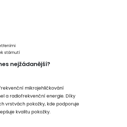
etřeními
k stárnutí
nes nejžádanější?
frekvenční mikrojehličkování
el a radiofrekvenční energie. Díky
ích vrstvách pokožky, kde podporuje
epšuje kvalitu pokožky.