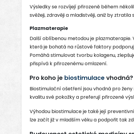
Výsledky se rozvíjejí přirozeně během někol
svěžeji, zdravěji a mladistvěji, aniž by ztratil
Plazmaterapie
Další oblíbenou metodou je plazmaterapie. V
která je bohatá na růstové faktory podporuj
Pomáhá stimulovat tvorbu kolagenu, zlepšuje kv
přispívá k přirozenému omlazení.
Pro koho je
biostimulace
vhodná?
Biostimulační ošetření jsou vhodná pro ženy 
kvalitu své pokožky a preferují přirozené výs
Výhodou biostimulace je také její preventivn
lze začít již v mladším věku a podpořit tak 
Budoucnost estetické medicíny sm