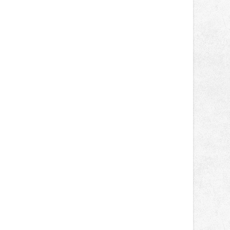
silčo Hustá