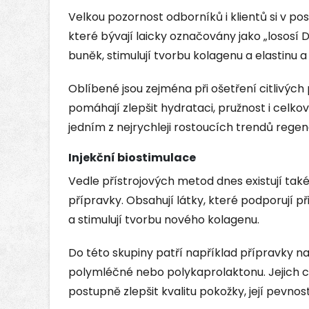
Velkou pozornost odborníků i klientů si v pos
které bývají laicky označovány jako „lososí 
buněk, stimulují tvorbu kolagenu a elastinu a 
Oblíbené jsou zejména při ošetření citlivých 
pomáhají zlepšit hydrataci, pružnost i celkov
jedním z nejrychleji rostoucích trendů regen
Injekční biostimulace
Vedle přístrojových metod dnes existují tak
přípravky. Obsahují látky, které podporují 
a stimulují tvorbu nového kolagenu.
Do této skupiny patří například přípravky na
polymléčné nebo polykaprolaktonu. Jejich cí
postupně zlepšit kvalitu pokožky, její pevnos