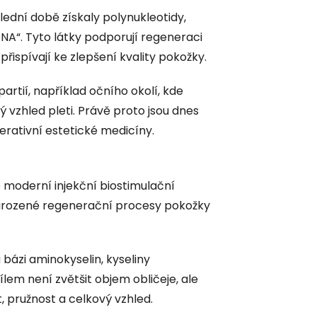
lední době získaly polynukleotidy,
DNA“. Tyto látky podporují regeneraci
přispívají ke zlepšení kvality pokožky.
partií, například očního okolí, kde
ý vzhled pleti. Právě proto jsou dnes
erativní estetické medicíny.
é moderní injekční biostimulační
přirozené regenerační procesy pokožky
 bázi aminokyselin, kyseliny
lem není zvětšit objem obličeje, ale
t, pružnost a celkový vzhled.