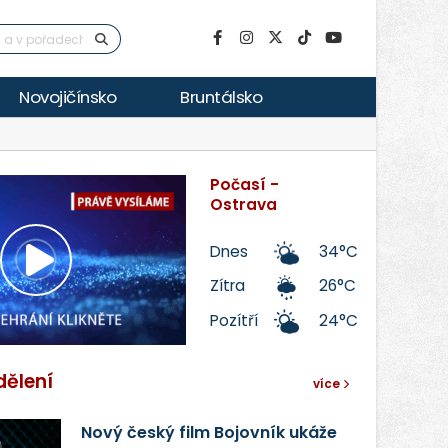
Novojičínsko
Bruntálsko
Počasí -
Ostrava
Dnes
34°C
Přehrát
Zítra
26°C
Pozítří
24°C
video
dělení
více
Nový český film Bojovník ukáže