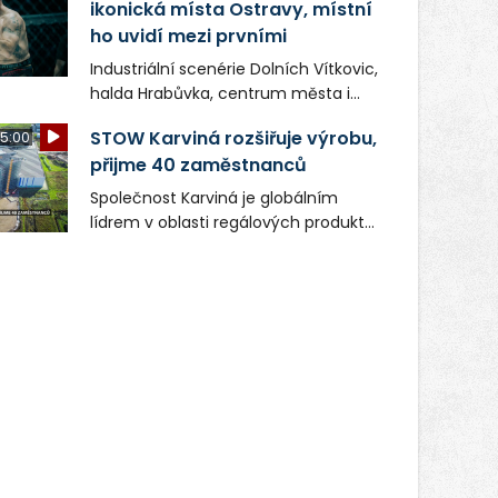
ikonická místa Ostravy, místní
ho uvidí mezi prvními
Industriální scenérie Dolních Vítkovic,
halda Hrabůvka, centrum města i
další ikonická místa Ostravy se objeví
STOW Karviná rozšiřuje výrobu,
5:00
v novém filmu Bojovník, který vstoupí
přijme 40 zaměstnanců
do kin už 13. srpna. Režiséři Vojtěch
Frič a Tomáš Dianiška si
Společnost Karviná je globálním
moravskoslezskou metropoli
lídrem v oblasti regálových produktů
nevybrali náhodou – její syrová
a systémů, stabilním
atmosféra se stala přirozenou
zaměstnavatelem na Karvinsku a
součástí příběhu bývalého
firmou s obrovským potenciálem.
boxerského šampiona Hoffa (Milan
Ondrík), jenž se po letech vrací do
světa vrcholových zápasů, tentokrát
v MMA.