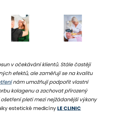
MUDr. Michaela Va
un v očekávání klientů. Stále častěji
ých efektů, ale zaměřují se na kvalitu
tření
nám umožňují podpořit vlastní
orbu kolagenu a zachovat přirozený
 ošetření pleti mezi nejžádanější výkony
iniky estetické medicíny
LE CLINIC