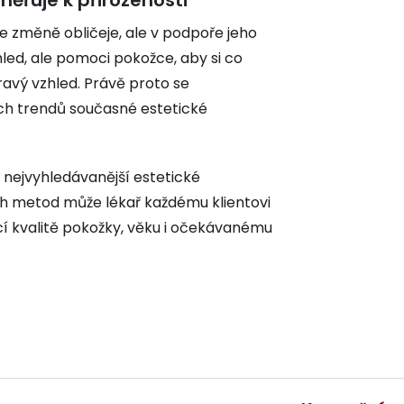
 změně obličeje, ale v podpoře jeho
hled, ale pomoci pokožce, aby si co
ravý vzhled. Právě proto se
ch trendů současné estetické
 nejvyhledávanější estetické
h metod může lékař každému klientovi
cí kvalitě pokožky, věku i očekávanému