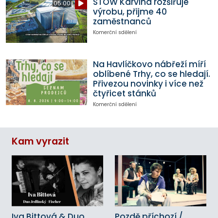
STOW Karviná rozšiřuje
05:00
výrobu, přijme 40
zaměstnanců
Komerční sdělení
Na Havlíčkovo nábřeží míří
oblíbené Trhy, co se hledají.
Přivezou novinky i více než
čtyřicet stánků
Komerční sdělení
Kam vyrazit
Iva Bittová & Duo
Pozdě příchozí /