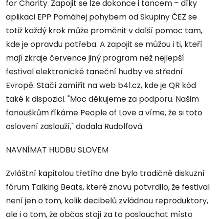
for Charity. Zapojit se lze dokonce i tancem – díky
aplikaci EPP Pomáhej pohybem od Skupiny ČEZ se
totiž každý krok může proměnit v další pomoc tam,
kde je opravdu potřeba. A zapojit se můžou i ti, kteří
mají zkraje července jiný program než nejlepší
festival elektronické taneční hudby ve střední
Evropě. Stačí zamířit na web b4l.cz, kde je QR kód
také k dispozici. "Moc děkujeme za podporu. Našim
fanouškům říkáme People of Love a víme, že si toto
oslovení zaslouží," dodala Rudolfová.
NAVNÍMAT HUDBU SLOVEM
Zvláštní kapitolou třetího dne bylo tradičně diskuzní
fórum Talking Beats, které znovu potvrdilo, že festival
není jen o tom, kolik decibelů zvládnou reproduktory,
ale i o tom, že občas stojí za to poslouchat místo