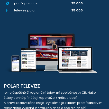
portál polar.cz
35 000
televize.polar
35 000
POLAR TELEVIZE
je nejúspěšnější regionální televizní společnost v ČR. Naše
štáby denně přinášejí reportáže z měst a obcí
Moravskoslezského kraje. Vysíláme je k lidem prostřednictvím
televizního vysílání, portálu polar.cz a sociálních sítí.