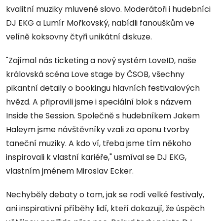
kvalitní muziky mluvené slovo. Moderátoři i hudebníci
DJ EKG a Lumír Mořkovský, nabídli fanouškům ve
velíně koksovny čtyři unikátní diskuze.
"Zajímal nás ticketing a nový systém LoveID, naše
královská scéna Love stage by ČSOB, všechny
pikantní detaily o bookingu hlavních festivalových
hvězd. A připravili jsme i speciální blok s názvem
Inside the Session. Společně s hudebníkem Jakem
Haleym jsme návštěvníky vzali za oponu tvorby
taneční muziky. A kdo ví, třeba jsme tím někoho
inspirovali k vlastní kariéře," usmíval se DJ EKG,
vlastním jménem Miroslav Ecker.
Nechyběly debaty o tom, jak se rodí velké festivaly,
ani inspirativní příběhy lidí, kteří dokazují, že úspěch