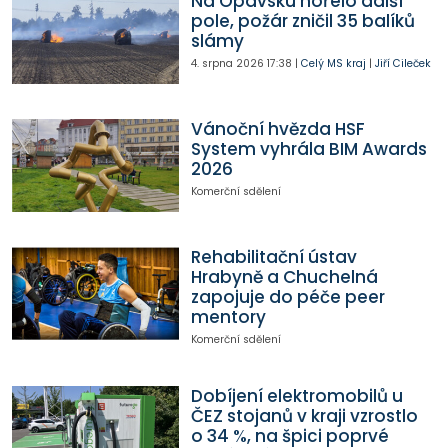
Na Opavsku hořelo další
pole, požár zničil 35 balíků
slámy
4. srpna 2026
17:38
|
Celý MS kraj
|
Jiří Cileček
Vánoční hvězda HSF
System vyhrála BIM Awards
2026
Komerční sdělení
Rehabilitační ústav
Hrabyně a Chuchelná
zapojuje do péče peer
mentory
Komerční sdělení
Dobíjení elektromobilů u
ČEZ stojanů v kraji vzrostlo
o 34 %, na špici poprvé