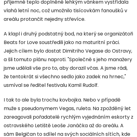
příjemné teplo doplněné lehkým vánkem vystřídala
vlahá letní noc, což umožnilo tisícovkám fanoušků v
areálu protančit nejedny střevíce.
A klapl i druhý podstatný bod, na který se organizátoři
Beats for Love soustředili jako na maturitní práci.
Jejich cílem bylo dostat Dimitriho Vegase do Ostravy,
a šli tomuto plánu naproti. "Společně s jeho manažery
jsme udělali vše pro to, aby dorazil včas. A jsme rádi,
že tentokrát si všechno sedlo jako zadek na hrnec,"
usmíval se ředitel festivalu Kamil Rudolf.
I tak to ale byla trochu kovbojka. Nebo v případě
muže s pseudonymem Vegas, ruleta. Na zpožděný let
zareagovali pořadatelé rychlým vyjednáním eskorty z
ostravského Letiště Leoše Janáčka až do areálu. A
sám Belgičan to sdílel na svých sociálních sítích, kde