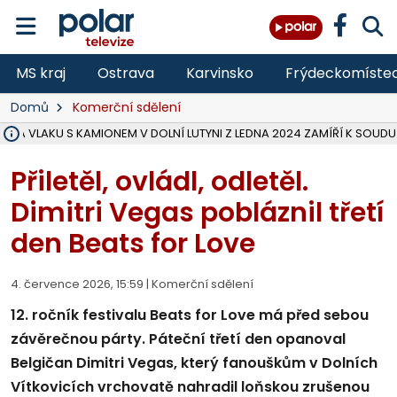
MS kraj
Ostrava
Karvinsko
Frýdeckomíste
Domů
Komerční sdělení
ŽKA VLAKU S KAMIONEM V DOLNÍ LUTYNI Z LEDNA 2024 ZAMÍŘÍ K SOUDU
STÁTNÍ ZÁSTUPCE PODAL ŽALOBU NA DVA LIDI A FIRMU Z OHROŽENÍ 
NA SLEZSKÉ HARTĚ PŘIBYLO SINIC, VODA MÁ HORŠÍ KVALITU, HYGIENI
NA BÍLOVECKÝCH NOVÝCH DVORECH SE PO 84 LETECH ROZTOČILY L
KARVINSKÉ MOŘE ZÍSKÁ NOVÉ GASTRO ZÁZEMÍ S VYHLÍDKOVOU TER
REKONSTRUKCE MATEŘSKÉ ŠKOLY V CHLEBIČOVĚ MÍŘÍ DO FINÁLE, VÍ
CYKLISTU (74) SRAZIL V BRUNTÁLU KAMION, JE V OHROŽENÍ ŽIVOTA,
POLICIE HLEDÁ PŘÍPADNÉ SVĚDKY, KTEŘÍ POMŮŽOU OBJASNIT PRŮ
MS KRAJ DOKONČIL OPRAVU SILNICE MEZI VRBNEM A HEŘMANOVICEM
SMVAK NABÍZÍ V DOBĚ SUCHA VODU OBCÍM A FIRMÁM, CISTERNY JE
F-M POKRAČUJE V INSTALACI FOTOVOLTAICKÝCH ELEKTRÁREN, REP
SENIOR AKADEMIE V OPAVĚ ZAHÁJILA DALŠÍ BĚH, REPORTÁŽ NA POL
PLANETÁRIUM V OSTRAVĚ CHYSTÁ POZOROVÁNÍ ČÁSTEČNÉHO ZATMĚ
OPRAVA ULIC V HAVÍŘOVĚ UKONČÍ NELEGÁLNÍ PARKOVÁNÍ VE VNI
V HAVÍŘOVĚ SE TĚŽCE ZRANIL MOTORKÁŘ PO SRÁŽCE S AUTEM, INF
Přiletěl, ovládl, odletěl.
Dimitri Vegas pobláznil třetí
den Beats for Love
4. července 2026, 15:59 |
Komerční sdělení
12. ročník festivalu Beats for Love má před sebou
závěrečnou párty. Páteční třetí den opanoval
Belgičan Dimitri Vegas, který fanouškům v Dolních
Vítkovicích vrchovatě nahradil loňskou zrušenou