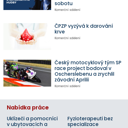
sobotu
Komerční sdělení
ČPZP vyzývá k darování
krve
Komerční sdělení
Český motocyklový tým SP
race project bodoval v
Oscherslebenu a zrychlil
závodní Aprilii
Komerční sdělení
Nabídka práce
Uklízeči a pomocníci
Fyzioterapeuti bez
v ubytovacích a
specializace