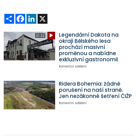
Sdílet
Facebook
LinkedIn
X
Legendární Dakota na
01:32
okraji Bělského lesa
prochází masivní
proměnou a nabídne
exkluzivní gastronomii
Komerční sdělení
Ridera Bohemia: žádné
porušení na naší straně.
Jen nezákonné šetření ČIŽP
Komerční sdělení