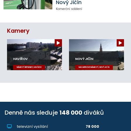
Nový Jičín
Komerční sdělení
Kamery
HAVÍŘOV
NOVÝ JIČÍN
NÁMĚSTÍ REPUBLIKY, HAVÍŘOV
MASARYKOVO NÁMĚSTÍ, NOVÝ JIČÍN
Denně nás sleduje
148 000
diváků
televizní vysílání
78 000