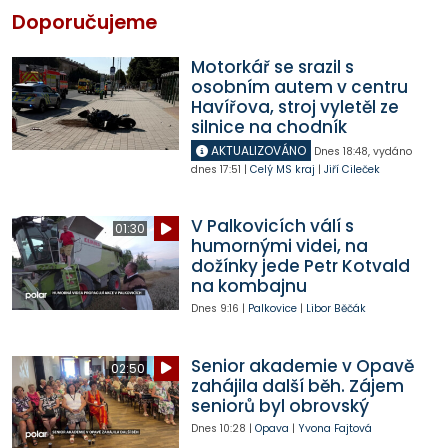
Doporučujeme
Motorkář se srazil s
osobním autem v centru
Havířova, stroj vyletěl ze
silnice na chodník
AKTUALIZOVÁNO
Dnes
18:48
,
vydáno
dnes
17:51
|
Celý MS kraj
|
Jiří Cileček
V Palkovicích válí s
01:30
humornými videi, na
dožínky jede Petr Kotvald
na kombajnu
Dnes
9:16
|
Palkovice
|
Libor Běčák
Senior akademie v Opavě
02:50
zahájila další běh. Zájem
seniorů byl obrovský
Dnes
10:28
|
Opava
|
Yvona Fajtová