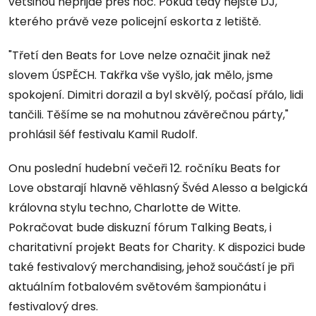
většinou nepřijde přes noc. Pokud tedy nejste DJ,
kterého právě veze policejní eskorta z letiště.
"Třetí den Beats for Love nelze označit jinak než
slovem ÚSPĚCH. Takřka vše vyšlo, jak mělo, jsme
spokojení. Dimitri dorazil a byl skvělý, počasí přálo, lidi
tančili. Těšíme se na mohutnou závěrečnou párty,"
prohlásil šéf festivalu Kamil Rudolf.
Onu poslední hudební večeři 12. ročníku Beats for
Love obstarají hlavně věhlasný Švéd Alesso a belgická
královna stylu techno, Charlotte de Witte.
Pokračovat bude diskuzní fórum Talking Beats, i
charitativní projekt Beats for Charity. K dispozici bude
také festivalový merchandising, jehož součástí je při
aktuálním fotbalovém světovém šampionátu i
festivalový dres.