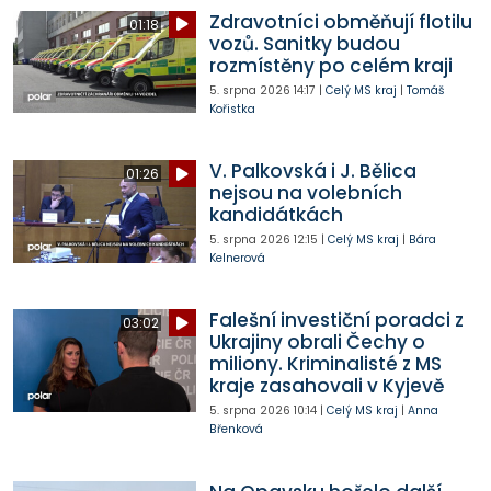
Zdravotníci obměňují flotilu
01:18
vozů. Sanitky budou
rozmístěny po celém kraji
5. srpna 2026
14:17
|
Celý MS kraj
|
Tomáš
Kořistka
V. Palkovská i J. Bělica
01:26
nejsou na volebních
kandidátkách
5. srpna 2026
12:15
|
Celý MS kraj
|
Bára
Kelnerová
Falešní investiční poradci z
03:02
Ukrajiny obrali Čechy o
miliony. Kriminalisté z MS
kraje zasahovali v Kyjevě
5. srpna 2026
10:14
|
Celý MS kraj
|
Anna
Břenková