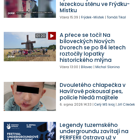
lezeckou stěnu ve Frýdku-
Místku
Včera
15:39
|
Frýdek-Místek
|
Tomáš Tikal
A přece se točí! Na
01:20
bíloveckých Nových
Dvorech se po 84 letech
roztočily lopatky
historického mlýna
Včera
13:00
|
Bílovec
|
Michal Slonina
Dvouletého chlapečka v
Havířově pokousal pes,
policie hledá majitele
6. srpna 2026
14:33
|
Celý MS kraj
|
Jiří Cileček
Legendy tuzemského
undergroundu zavítají na
PERIFERII Ostrava už v