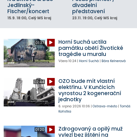
Jedlinský-
divadelní
Fischer/koncert
představení
15.9.
18:00
, Celý MS kraj
23.11.
19:00
, Celý MS kraj
Horní Suchá uctila
01:37
památku obětí Životické
tragédie u muralu
Včera
10:24
|
Horní Suchá
|
Bára Kelnerová
OZO bude mít vlastní
02:44
elektřinu. V Kunčicích
vyrostou 2 kogenerační
jednotky
6. srpna 2026
10:06
|
Ostrava-město
|
Tomáš
Kořistka
Zdrogovaný a opilý muž
01:20
vylezl bez jištění na