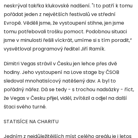
neskrýval takřka klukovské nadšení. "I to patří k tomu
pořádat jeden z největších festivalů ve střední
Evropě. Věděli jsme, že vystoupení stihne, jen jsme
tomu potřebovali trošku pomoct. Podobnou situaci
jsme v minulosti řešili víckrát, umíme si s tím poradit,”
vysvětloval programový ředitel Jiří Ramík.
Dimitri Vegas strávil v Česku jen lehce přes dvě
hodiny. Jeho vystoupení na Love stage by ČSOB
sledoval mnohatisícový natěšený dav. A byl to
pořádný nářez. Dá se tedy - s trochou nadsázky - říct,
že Vegas v Česku přijel, viděl, zvítězil a odjel na další
štaci svého turné.
STATISÍCE NA CHARITU
Jedním z nejdůležitějších míst celého areálu je i letos