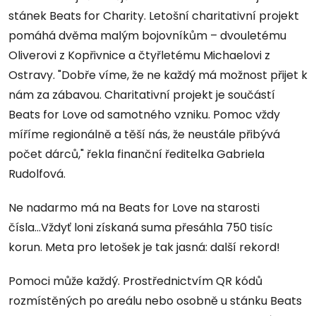
stánek Beats for Charity. Letošní charitativní projekt
pomáhá dvěma malým bojovníkům – dvouletému
Oliverovi z Kopřivnice a čtyřletému Michaelovi z
Ostravy. "Dobře víme, že ne každý má možnost přijet k
nám za zábavou. Charitativní projekt je součástí
Beats for Love od samotného vzniku. Pomoc vždy
míříme regionálně a těší nás, že neustále přibývá
počet dárců," řekla finanční ředitelka Gabriela
Rudolfová.
Ne nadarmo má na Beats for Love na starosti
čísla...Vždyť loni získaná suma přesáhla 750 tisíc
korun. Meta pro letošek je tak jasná: další rekord!
Pomoci může každý. Prostřednictvím QR kódů
rozmístěných po areálu nebo osobně u stánku Beats