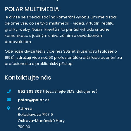
POLAR MULTIMEDIA
je divize se specializací na komerční výrobu. Umíme a rádi
děláme vše, co se týká multimedií - videa, virtuální realitu,
grafiky, weby. Našim klientům to přináší výhodu snadné
komunikace s jediným univerzálním a osvědčeným
dodavatelem.
Obě naše divize těží z více než 30ti let zkušeností (založeno
1993), sdružují více než 50 profesionálů a drží řadu ocenění za
profesionalitu a proklientský přístup.
Kontaktujte nás
552 303 303
(Nezasílejte SMS, děkujeme)
polar@polar.cz
Adresa:
Boleslavova 710/19
Ostrava-Mariánské Hory
709 00