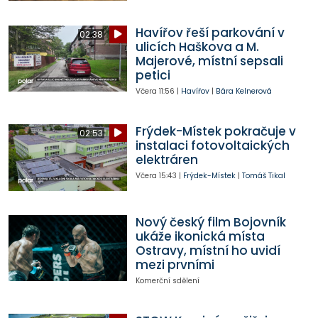
Havířov řeší parkování v
02:38
ulicích Haškova a M.
Majerové, místní sepsali
petici
Včera
11:56
|
Havířov
|
Bára Kelnerová
Frýdek-Místek pokračuje v
02:53
instalaci fotovoltaických
elektráren
Včera
15:43
|
Frýdek-Místek
|
Tomáš Tikal
Nový český film Bojovník
ukáže ikonická místa
Ostravy, místní ho uvidí
mezi prvními
Komerční sdělení