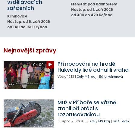
vzdělávacích
Frenštát pod Radhoštěm
zařízeních
Nástup: od 1. září 2026
od 300 do 420 Kč/hod.
Klimkovice
Nástup: od 5. září 2026
od 140 do 150 Kč/hod.
Nejnovější zprávy
Při nocování na hradě
04:09
Hukvaldy lidé odhalili vraha
Včera
10:13
|
Celý MS kraj
|
Bára Kelnerová
Muž v Příboře se vážně
zranil při práci s
rozbrušovačkou
6. srpna 2026
9:35
|
Celý MS kraj
|
Jiří Cileček