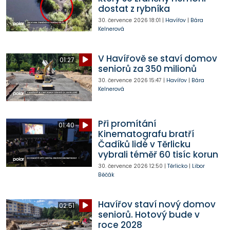
dostat z rybníka
30. července 2026
18:01
|
Havířov
|
Bára
Kelnerová
V Havířově se staví domov
01:27
seniorů za 350 milionů
30. července 2026
15:47
|
Havířov
|
Bára
Kelnerová
Při promítání
01:40
Kinematografu bratří
Čadíků lidé v Těrlicku
vybrali téměř 60 tisíc korun
30. července 2026
12:50
|
Těrlicko
|
Libor
Běčák
Havířov staví nový domov
02:51
seniorů. Hotový bude v
roce 2028