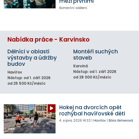
mezi prvními
Komerční sdělení
Nabídka práce - Karvinsko
Dělníci v oblasti
Montéři suchých
výstavby a údržby
staveb
budov
Karviná
Nástup: od 1. září 2026
Havířov
od 28 000 Kč/měsíc
Nástup: od 1. září 2026
od 25 500 Kč/měsíc
Hokej na dvorcích opět
01:21
rozhýbal havířovské děti
4. srpna 2026
14:33
|
Havířov
|
Bára Kelnerová