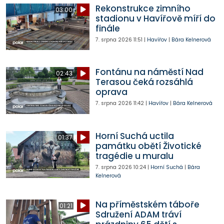
Rekonstrukce zimního
03:00
stadionu v Havířově míří do
finále
7. srpna 2026
11:51
|
Havířov
|
Bára Kelnerová
Fontánu na náměstí Nad
02:43
Terasou čeká rozsáhlá
oprava
7. srpna 2026
11:42
|
Havířov
|
Bára Kelnerová
Horní Suchá uctila
01:37
památku obětí Životické
tragédie u muralu
7. srpna 2026
10:24
|
Horní Suchá
|
Bára
Kelnerová
Na příměstském táboře
01:21
Sdružení ADAM tráví