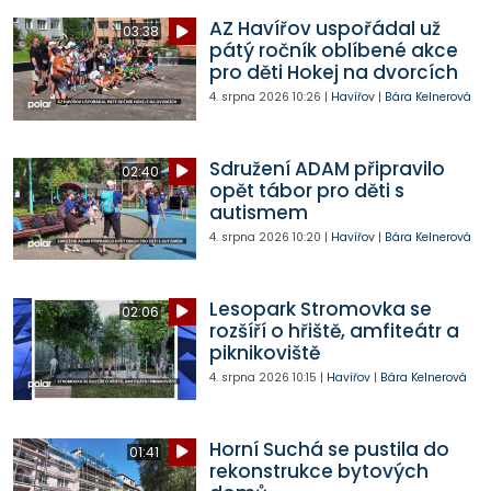
AZ Havířov uspořádal už
03:38
pátý ročník oblíbené akce
pro děti Hokej na dvorcích
4. srpna 2026
10:26
|
Havířov
|
Bára Kelnerová
Sdružení ADAM připravilo
02:40
opět tábor pro děti s
autismem
4. srpna 2026
10:20
|
Havířov
|
Bára Kelnerová
Lesopark Stromovka se
02:06
rozšíří o hřiště, amfiteátr a
piknikoviště
4. srpna 2026
10:15
|
Havířov
|
Bára Kelnerová
Horní Suchá se pustila do
01:41
rekonstrukce bytových