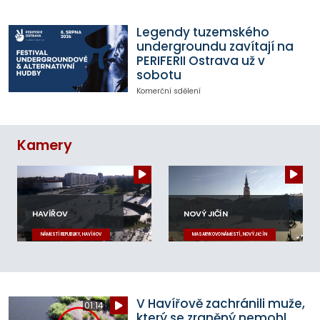
Legendy tuzemského
undergroundu zavítají na
PERIFERII Ostrava už v
sobotu
Komerční sdělení
Kamery
HAVÍŘOV
NOVÝ JIČÍN
NÁMĚSTÍ REPUBLIKY, HAVÍŘOV
MASARYKOVO NÁMĚSTÍ, NOVÝ JIČÍN
V Havířově zachránili muže,
01:14
který se zraněný nemohl