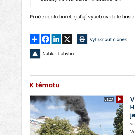
Proč začalo hořet zjišťují vyšetřovatelé hasič
Sdílet
Facebook
LinkedIn
X
Vytisknout článek
Nahlásit chybu
K tématu
V
01:23
H
j
20
Ve