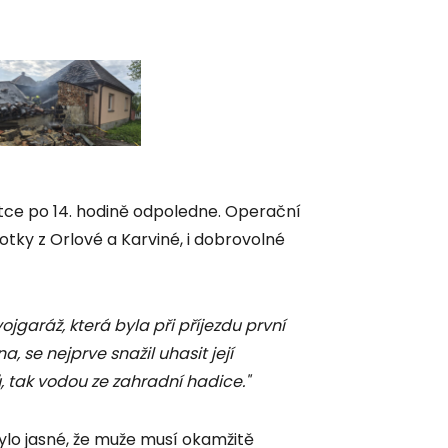
foto: HZS MSK
átce po 14. hodině odpoledne. Operační
otky z Orlové a Karviné, i dobrovolné
ojgaráž, která byla při příjezdu první
 se nejprve snažil uhasit její
ů, tak vodou ze zahradní hadice."
 bylo jasné, že muže musí okamžitě