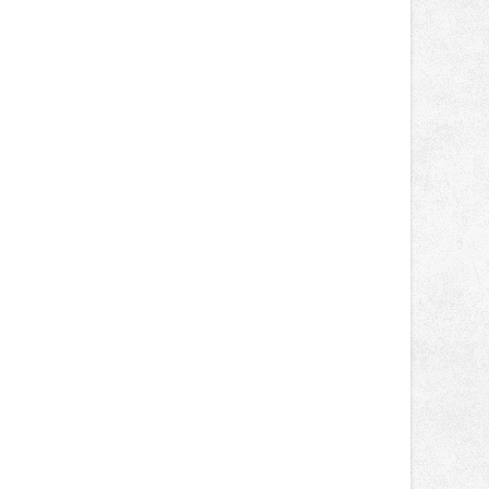
novinek, které v Ostravě běžně
nepotkají.