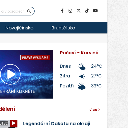
Novojičínsko
Bruntálsko
Počasí - Karviná
Dnes
24°C
Zítra
27°C
Přehrát
Pozítří
33°C
video
dělení
více
Legendární Dakota na okraji
01:32