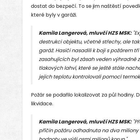
dostat do bezpečí. To se jim naštěstí povedl
které byly v garáži.
Kamila Langerová, mluvčí HZS MSK:
"Ex
destrukci objektu, včetně střechy, ale ta
garáž. Hasiči nasadili k boji s požárem t
zasahujících byl zásah veden výhradně z 
tlakových lahví, které se ještě stále nachá
jejich teplotu kontrolovali pomocí termo
Požár se podařilo lokalizovat za půl hodiny. D
likvidace.
Kamila Langerová, mluvčí HZS MSK:
"Př
příčin požáru odhadnuta na dva miliony 
hodnoty ve výši osmi milionů korun."