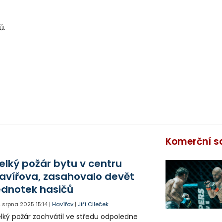
ů.
Komerční s
elký požár bytu v centru
avířova, zasahovalo devět
ednotek hasičů
. srpna 2025
15:14
|
Havířov
|
Jiří Cileček
lký požár zachvátil ve středu odpoledne