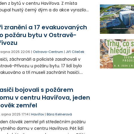
den z bytů v centru Havířova. Z místa
0
oupal hustý černý dým a do akce vyrazilo
no hasičů. Ti kromě hašení požáru
chraňovali i tamní obyvatele. Při ohledání
ři zranění a 17 evakuovaných
žářiště hasiči našli jednoho mrtvého
o požáru bytu v Ostravě-
ověka.
řívozu
. srpna 2025
22:06
|
Ostrava-Centrum
|
Jiří Cileček
siči, záchranáři a policisté zasahovali v
travě-Přívozu u požáru bytu. 17 lidí bylo
akuováno a tři museli zachránit hasiči.
aněné předali zdravotníkům. Horším
sledkům zabránil hlásič požáru, který včas
asiči bojovali s požárem
ozornil obyvatele domu.
omu v centru Havířova, jeden
lověk zemřel
. srpna 2025
17:14
|
Havířov
|
Bára Kelnerová
den člověk zemřel při středečním požáru
ytného domu v centru Havířova. Pět lidí