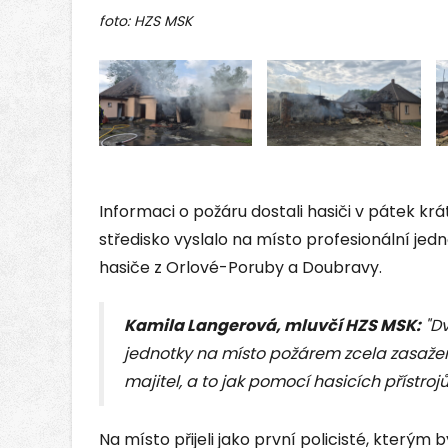
foto: HZS MSK
Informaci o požáru dostali hasiči v pátek kr
středisko vyslalo na místo profesionální jedn
hasiče z Orlové-Poruby a Doubravy.
Kamila Langerová, mluvčí HZS MSK:
"Dv
jednotky na místo požárem zcela zasažena,
majitel, a to jak pomocí hasicích přístroj
Na místo přijeli jako první policisté, kterým