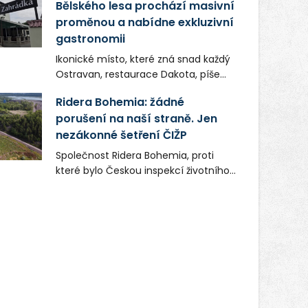
Bělského lesa prochází masivní
proměnou a nabídne exkluzivní
gastronomii
Ikonické místo, které zná snad každý
Ostravan, restaurace Dakota, píše
novou kapitolu. Silná mateřská
Ridera Bohemia: žádné
společnost Dang Investment Group
porušení na naší straně. Jen
s.r.o. investuje do projektu přes 50
nezákonné šetření ČIŽP
milionů korun. Cílem je přinést
Ostravě dva špičkové gastronomické
Společnost Ridera Bohemia, proti
koncepty, které v regionu dosud
které bylo Českou inspekcí životního
chyběly, luxusní středomořskou
prostředí (ČIŽP) čtyři roky vedeno
kuchyni a autentickou asijskou
vykonstruované řízení, při realizaci
gastronomii.
OVS na heřmanické haldě
postupovala v souladu se zákonem a
zadáním státního podniku DIAMO a v
této souvislosti nelze hovořit o
žádném odpadu. Ridera od počátku
označovala řízení ČIŽP za nezákonné
a domáhala se práva na spravedlivý