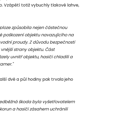
o. Vzápětí totiž vybuchly tlakové lahve,
ploze způsobila nejen částečnou
ké poškození objektu navazujícího na
ři vodní proudy. Z důvodu bezpečnosti
vnější strany objektu. Část
zely uvnitř objektu, hasiči chladili a
kamer."
alší dvě a půl hodiny pak trvala jeho
edběžná škoda byla vyšetřovatelem
korun a hasiči zásahem uchránili