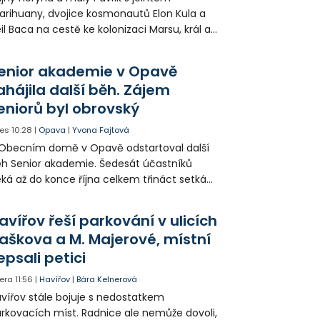
rihuany, dvojice kosmonautů Elon Kula a
il Baca na cestě ke kolonizaci Marsu, král a
šek a mnoho dalších postav už při
opagaci Palkovic ztvárnili starosta Radim
enior akademie v Opavě
ča a místostarosta David Kula.
ahájila další běh. Zájem
eniorů byl obrovský
es
10:28
|
Opava
|
Yvona Fajtová
Obecním domě v Opavě odstartoval další
h Senior akademie. Šedesát účastníků
ká až do konce října celkem třináct setkání
ných odborných přednášek i poznávání
sta. Na závěr převezmou úspěšní
avířov řeší parkování v ulicích
solventi certifikáty o absolvování studia a
aškova a M. Majerové, místní
obné dárky.
epsali petici
era
11:56
|
Havířov
|
Bára Kelnerová
vířov stále bojuje s nedostatkem
rkovacích míst. Radnice ale nemůže dovoli,