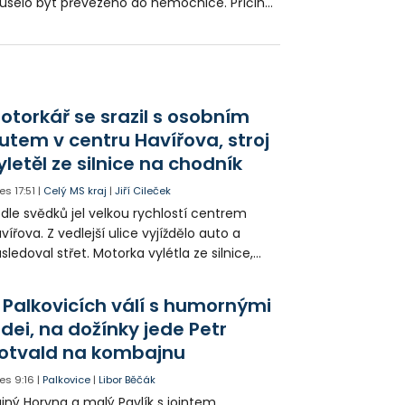
selo být převezeno do nemocnice. Příčina
niku je zatím v šetření.
otorkář se srazil s osobním
utem v centru Havířova, stroj
yletěl ze silnice na chodník
es
17:51
|
Celý MS kraj
|
Jiří Cileček
dle svědků jel velkou rychlostí centrem
vířova. Z vedlejší ulice vyjíždělo auto a
sledoval střet. Motorka vylétla ze silnice,
orazila zábradlí a stroj skončil na chodníku.
torkář utrpěl velmi vážná zranění a byl
 Palkovicích válí s humornými
tecky přepraven do nemocnice.
idei, na dožínky jede Petr
otvald na kombajnu
es
9:16
|
Palkovice
|
Libor Běčák
jný Horyna a malý Pavlík s jointem