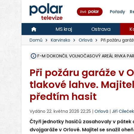
Pořady
R
MS kraj
Ostrava
K
Domů
Karvinsko
Orlová
Při požáru garáž
F-M DOKONČIL VOLNOČASOVÝ AREÁL RIVKA PARK 
NA SLEZSKÉ HARTĚ PŘIBYLO SINIC, VODA MÁ HORŠ
ÚOHS DAL ZÁTORU POKUTU 100 000 ZA CHYBY 
AREÁL LODIČEK V KARVINÉ SE PŘIPRAVUJE NA VE
KARVINÁ ZNÁ BUDOUCÍ PODOBU AREÁLU LODIČ
CYKLISTU (74) SRAZIL V BRUNTÁLU KAMION, JE 
POLICIE HLEDÁ PŘÍPADNÉ SVĚDKY, KTEŘÍ POMŮ
RADNÍ OSTRAVY A POSLANKYNĚ A. HOFFMANNOV
NA POSTUP MINISTERSTVA ŽIVOTNÍHO PROSTŘED
MUŽ V PŘÍBOŘE SE VÁŽNĚ ZRANIL PŘI PRÁCI S 
SLEZSKÁ OSTRAVA PŘIPRAVUJE PROJEKTOVOU D
PODEZŘELÝ BALÍČEK ZASTAVIL PROVOZ NA NÁDRA
CHLAPEČKA (2) V HAVÍŘOVĚ POKOUSAL PES, POLI
MS KRAJ VYBUDUJE ZA 40 MILIONŮ V JABLUNKOVĚ
FOTBALISTA LAURI LAINE SE VRACÍ Z BANÍKU OS
Při požáru garáže v 
tlakové lahve. Majite
předtím hasit
Vydáno 22. května 2026 22:25 |
Orlová
|
Jiří Cileček
Čtyři jednotky hasičů zasahovaly v pátek
dvojgaráže v Orlové. Majitel se snažil oheň