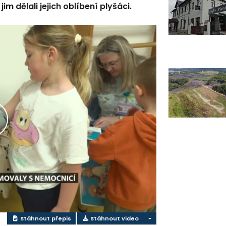
m dělali jejich oblíbení plyšáci.
řehrát
ideo
Stáhnout přepis
Stáhnout video