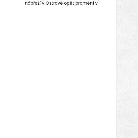
nábřeží v Ostravě opět promění v
místo plné vůní, chutí a poctivých
lokálních výrobků. Trhy, co se hledají
tentokrát nabídnou více než čtyřicet
pečlivě vybraných stánků s kvalitní
gastronomií, farmářskými produkty,
designem i řemeslnou tvorbou.
Návštěvníci se mohou těšit nejen na
oblíbené stálice, ale také na řadu
novinek, které v Ostravě běžně
nepotkají.