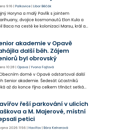
era
9:16
|
Palkovice
|
Libor Běčák
jný Horyna a malý Pavlík s jointem
rihuany, dvojice kosmonautů Elon Kula a
il Baca na cestě ke kolonizaci Marsu, král a
šek a mnoho dalších postav už při
opagaci Palkovic ztvárnili starosta Radim
enior akademie v Opavě
ča a místostarosta David Kula.
ahájila další běh. Zájem
eniorů byl obrovský
era
10:28
|
Opava
|
Yvona Fajtová
Obecním domě v Opavě odstartoval další
h Senior akademie. Šedesát účastníků
ká až do konce října celkem třináct setkání
ných odborných přednášek i poznávání
sta. Na závěr převezmou úspěšní
avířov řeší parkování v ulicích
solventi certifikáty o absolvování studia a
aškova a M. Majerové, místní
obné dárky.
epsali petici
 srpna 2026
11:56
|
Havířov
|
Bára Kelnerová