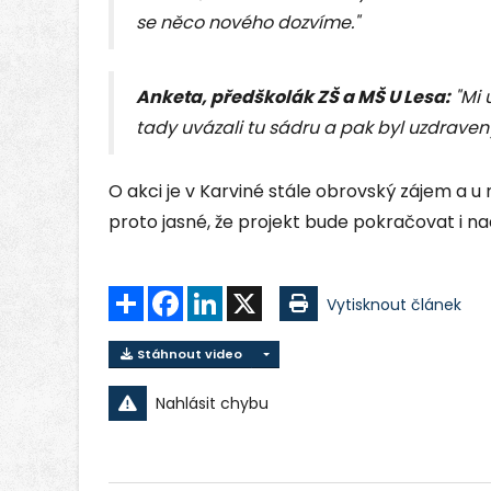
se něco nového dozvíme."
Anketa, předškolák ZŠ a MŠ U Lesa
:
"Mi 
tady uvázali tu sádru a pak byl uzdravený
O akci je v Karviné stále obrovský zájem a u
proto jasné, že projekt bude pokračovat i na
Sdílet
Facebook
LinkedIn
X
Vytisknout článek
Stáhnout video
Nahlásit chybu