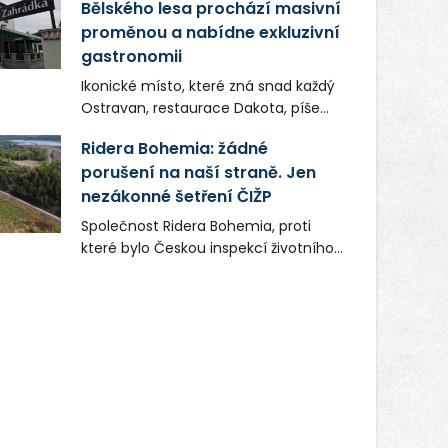
Bělského lesa prochází masivní
proměnou a nabídne exkluzivní
gastronomii
Ikonické místo, které zná snad každý
Ostravan, restaurace Dakota, píše
novou kapitolu. Silná mateřská
Ridera Bohemia: žádné
společnost Dang Investment Group
porušení na naší straně. Jen
s.r.o. investuje do projektu přes 50
nezákonné šetření ČIŽP
milionů korun. Cílem je přinést
Ostravě dva špičkové gastronomické
Společnost Ridera Bohemia, proti
koncepty, které v regionu dosud
které bylo Českou inspekcí životního
chyběly, luxusní středomořskou
prostředí (ČIŽP) čtyři roky vedeno
kuchyni a autentickou asijskou
vykonstruované řízení, při realizaci
gastronomii.
OVS na heřmanické haldě
postupovala v souladu se zákonem a
zadáním státního podniku DIAMO a v
této souvislosti nelze hovořit o
žádném odpadu. Ridera od počátku
označovala řízení ČIŽP za nezákonné
a domáhala se práva na spravedlivý