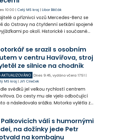
ecemi
es
10:00
|
Celý MS kraj
|
Libor Běčák
jitelé a příznivci vozů Mercedes-Benz se
eli do Ostravy na čtyřdenní setkání spojené
vyjížďkami po okolí. Historické i současné
zy mohli lidé vidět například na Landeku, v
rlicku nebo v Dolní oblasti Vítkovic.
otorkář se srazil s osobním
utem v centru Havířova, stroj
yletěl ze silnice na chodník
AKTUALIZOVÁNO
Dnes
9:45
,
vydáno včera
17:51
|
lý MS kraj
|
Jiří Cileček
dle svědků jel velkou rychlostí centrem
vířova. Do cesty mu ale vjelo odbočující
to a následovala srážka. Motorka vylétla ze
lnice, prorazila zábradlí a stroj skončil na
odníku. Motorkář utrpěl velmi vážná
 Palkovicích válí s humornými
anění a byl letecky přepraven do
idei, na dožínky jede Petr
emocnice.
otvald na kombajnu