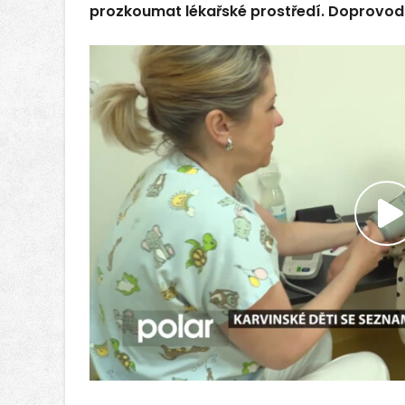
prozkoumat lékařské prostředí. Doprovod ji
P
v