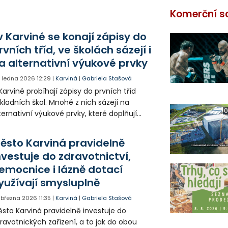
Komerční s
 v Karviné se konají zápisy do
rvních tříd, ve školách sázejí i
a alternativní výukové prvky
. ledna 2026
12:29
|
Karviná
|
Gabriela Stašová
Karviné probíhají zápisy do prvních tříd
kladních škol. Mnohé z nich sázejí na
0
ternativní výukové prvky, které doplňují
asickou výuku. Podívali jsme se na zápisy na
kladní školu Prameny, kde již v rámci nich
ěsto Karviná pravidelně
řadili pedagogové Montessori výukové
nvestuje do zdravotnictví,
vky.
emocnice i lázně dotací
yužívají smysluplně
. března 2026
11:35
|
Karviná
|
Gabriela Stašová
sto Karviná pravidelně investuje do
ravotnických zařízení, a to jak do obou