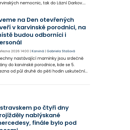
rvinských nemocnic, tak do Lázní Darkov.
ždoročně ze svého rozpočtu vyčleňuje
stku, ze které zdravotnická zařízení
veme na Den otevřených
kupují to, čeho je aktuálně nejvíce potřeba.
veří v karvinské porodnici, na
ístě budou odborníci i
ersonál
 března 2026
14:00
|
Karviná
|
Gabriela Stašová
echny nastávající maminky jsou srdečně
ány do karvinské porodnice, kde se 5.
ezna od půl druhé do pěti hodin uskuteční
n otevřených dveří.
stravskem po čtyři dny
rojížděly nablýskané
ercedesy, finále bylo pod