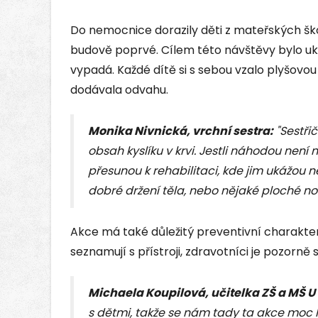
Do nemocnice dorazily děti z mateřských šk
budově poprvé. Cílem této návštěvy bylo uká
vypadá. Každé dítě si s sebou vzalo plyšovou
dodávala odvahu.
Monika Nivnická, vrchní sestra
:
"Sestřič
obsah kyslíku v krvi. Jestli náhodou není 
přesunou k rehabilitaci, kde jim ukážou něj
dobré držení těla, nebo nějaké ploché n
Akce má také důležitý preventivní charakter.
seznamují s přístroji, zdravotníci je pozorně s
Michaela Koupilová, učitelka ZŠ a MŠ U
s dětmi, takže se nám tady ta akce moc líb