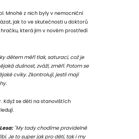
ol. Mnohé z nich byly v nemocniční
zat, jak to ve skutečnosti u doktorů
 hračku, která jim v novém prostředí
ky dětem měří tlak, saturaci, což je
nějaká dušnost, zváží, změří. Potom se
aké cviky. Zkontrolují, jestli mají
ohy.
 Když se děti na stanovištích
ledují.
 Lesa
:
"My tady chodíme pravidelně
í. Je to super jak pro děti, tak i my