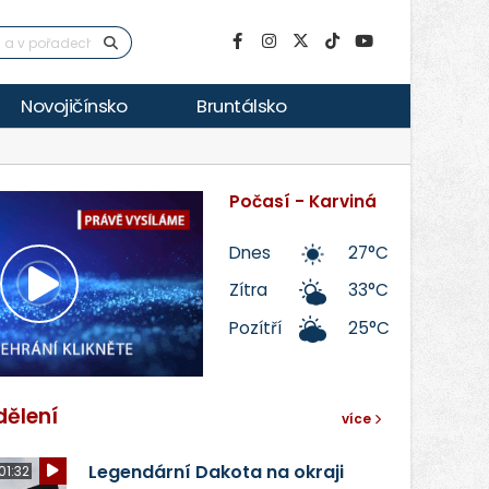
Novojičínsko
Bruntálsko
Počasí - Karviná
Dnes
27°C
Zítra
33°C
Přehrát
Pozítří
25°C
video
dělení
více
Legendární Dakota na okraji
01:32