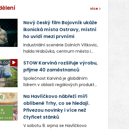
dělení
více
Nový český film Bojovník ukáže
ikonická místa Ostravy, místní
ho uvidí mezi prvními
Industriální scenérie Dolních Vítkovic,
halda Hrabůvka, centrum města i
další ikonická místa Ostravy se objeví
STOW Karviná rozšiřuje výrobu,
5:00
v novém filmu Bojovník, který vstoupí
přijme 40 zaměstnanců
do kin už 13. srpna. Režiséři Vojtěch
Frič a Tomáš Dianiška si
Společnost Karviná je globálním
moravskoslezskou metropoli
lídrem v oblasti regálových produktů
nevybrali náhodou – její syrová
a systémů, stabilním
atmosféra se stala přirozenou
Na Havlíčkovo nábřeží míří
zaměstnavatelem na Karvinsku a
součástí příběhu bývalého
oblíbené Trhy, co se hledají.
firmou s obrovským potenciálem.
boxerského šampiona Hoffa (Milan
Přivezou novinky i více než
Ondrík), jenž se po letech vrací do
čtyřicet stánků
světa vrcholových zápasů, tentokrát
V sobotu 8. srpna se Havlíčkovo
v MMA.