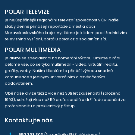
POLAR TELEVIZE
je nejúspěšnější regionální televizní společnost v ČR. Naše
štáby denně přinášejí reportáže z měst a obcí
Moravskoslezského kraje. Vysíláme je k lidem prostřednictvím
televizního vysílání, portálu polar.cz a sociálních sítí.
POLAR MULTIMEDIA
je divize se specializací na komerční výrobu. Umíme a rádi
děláme vše, co se týká multimedií - videa, virtuální realitu,
grafiky, weby. Našim klientům to přináší výhodu snadné
komunikace s jediným univerzálním a osvědčeným
dodavatelem.
Obě naše divize těží z více než 30ti let zkušeností (založeno
1993), sdružují více než 50 profesionálů a drží řadu ocenění za
profesionalitu a proklientský přístup.
Kontaktujte nás
552 303 303
(Nezasílejte SMS, děkujeme)