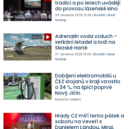
tradici a po letech uvádějí
do provozu lázeňské kino
29. července 2026
12:38
|
Bruntál
|
Karel
Soukop
Adrenalin voda vzduch –
02:07
setkání letadel a lodí na
Slezské Hartě
27. července 2026
19:26
|
Bruntál
|
Karel
Soukop
Dobíjení elektromobilů u
ČEZ stojanů v kraji vzrostlo
o 34 %, na špici poprvé
Nový Jičín
Komerční sdělení
Hrady CZ míří tento pátek a
sobotu na Veveří s
Danielem Landou, Mirai,