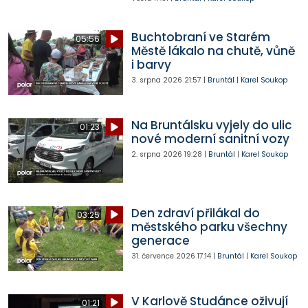
Buchtobraní ve Starém
05:56
Městě lákalo na chutě, vůně
i barvy
3. srpna 2026
21:57
|
Bruntál
|
Karel Soukop
Na Bruntálsku vyjely do ulic
01:23
nové moderní sanitní vozy
2. srpna 2026
19:28
|
Bruntál
|
Karel Soukop
Den zdraví přilákal do
03:25
městského parku všechny
generace
31. července 2026
17:14
|
Bruntál
|
Karel Soukop
V Karlově Studánce oživují
01:21