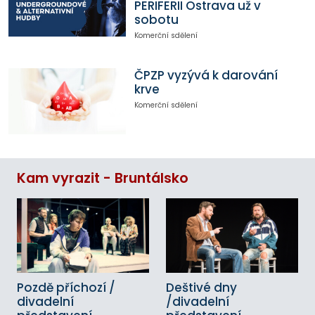
PERIFERII Ostrava už v
sobotu
Komerční sdělení
ČPZP vyzývá k darování
krve
Komerční sdělení
Kam vyrazit - Bruntálsko
Pozdě příchozí /
Deštivé dny
divadelní
/divadelní