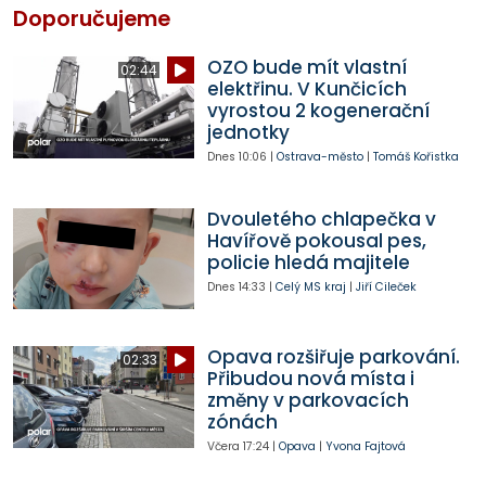
Doporučujeme
OZO bude mít vlastní
02:44
elektřinu. V Kunčicích
vyrostou 2 kogenerační
jednotky
Dnes
10:06
|
Ostrava-město
|
Tomáš Kořistka
Dvouletého chlapečka v
Havířově pokousal pes,
policie hledá majitele
Dnes
14:33
|
Celý MS kraj
|
Jiří Cileček
Opava rozšiřuje parkování.
02:33
Přibudou nová místa i
změny v parkovacích
zónách
Včera
17:24
|
Opava
|
Yvona Fajtová