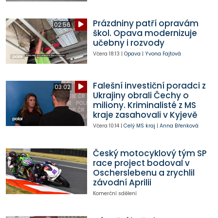
Prázdniny patří opravám
02:56
škol. Opava modernizuje
učebny i rozvody
Včera
18:13
|
Opava
|
Yvona Fajtová
Falešní investiční poradci z
03:02
Ukrajiny obrali Čechy o
miliony. Kriminalisté z MS
kraje zasahovali v Kyjevě
Včera
10:14
|
Celý MS kraj
|
Anna Břenková
Český motocyklový tým SP
race project bodoval v
Oscherslebenu a zrychlil
závodní Aprilii
Komerční sdělení