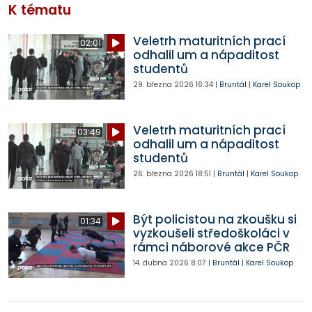
K tématu
Veletrh maturitních prací
02:01
odhalil um a nápaditost
studentů
29. března 2026
16:34
|
Bruntál
|
Karel Soukop
Veletrh maturitních prací
03:49
odhalil um a nápaditost
studentů
26. března 2026
18:51
|
Bruntál
|
Karel Soukop
Být policistou na zkoušku si
01:34
vyzkoušeli středoškoláci v
rámci náborové akce PČR
14. dubna 2026
8:07
|
Bruntál
|
Karel Soukop