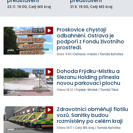
představení
představení
23.11.
19:00
, Celý MS kraj
21.9.
19:00
, Celý MS kraj
Proskovice chystají
02:46
odbahnění. Ostrava je
podpoří z Fondu životního
prostředí.
Dnes
9:14
|
Ostrava-město
|
Tomáš Kořistka
Dohoda Frýdku-Místku a
02:53
Slezanu Holding přinesla
novou parkovací plochu
Včera
16:12
|
Frýdek-Místek
|
Tomáš Tikal
Zdravotníci obměňují flotilu
01:18
vozů. Sanitky budou
rozmístěny po celém kraji
Včera
14:17
|
Celý MS kraj
|
Tomáš Kořistka