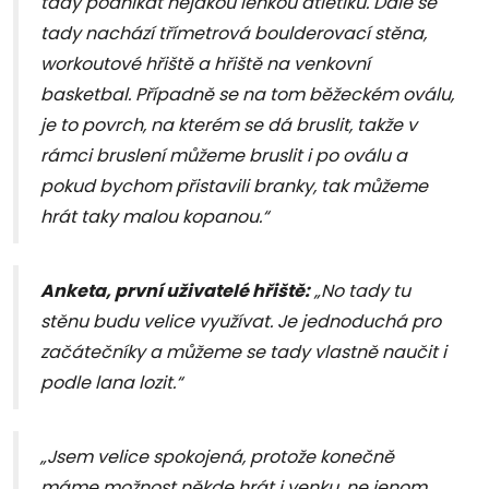
tady podnikat nějakou lehkou atletiku. Dále se
tady nachází třímetrová boulderovací stěna,
workoutové hřiště a hřiště na venkovní
basketbal. Případně se na tom běžeckém oválu,
je to povrch, na kterém se dá bruslit, takže v
rámci bruslení můžeme bruslit i po oválu a
pokud bychom přistavili branky, tak můžeme
hrát taky malou kopanou.“
Anketa, první uživatelé hřiště:
„No tady tu
stěnu budu velice využívat. Je jednoduchá pro
začátečníky a můžeme se tady vlastně naučit i
podle lana lozit.“
„Jsem velice spokojená, protože konečně
máme možnost někde hrát i venku, ne jenom