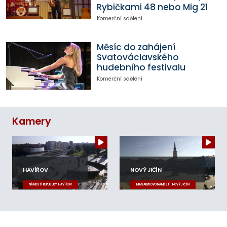
Rybičkami 48 nebo Mig 21
Komerční sdělení
Měsíc do zahájení
Svatováclavského
hudebního festivalu
Komerční sdělení
Kamery
HAVÍŘOV
NOVÝ JIČÍN
NÁMĚSTÍ REPUBLIKY, HAVÍŘOV
MASARYKOVO NÁMĚSTÍ, NOVÝ JIČÍN