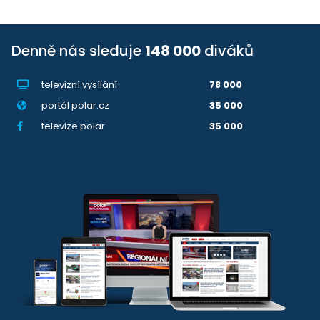
Denně nás sleduje
148 000
diváků
televizní vysílání
78 000
portál polar.cz
35 000
televize.polar
35 000