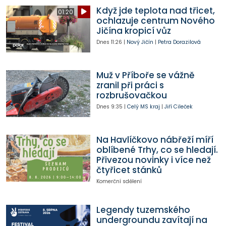
Když jde teplota nad třicet,
01:20
ochlazuje centrum Nového
Jičína kropicí vůz
Dnes
11:26
|
Nový Jičín
|
Petra Dorazilová
Muž v Příboře se vážně
zranil při práci s
rozbrušovačkou
Dnes
9:35
|
Celý MS kraj
|
Jiří Cileček
Na Havlíčkovo nábřeží míří
oblíbené Trhy, co se hledají.
Přivezou novinky i více než
čtyřicet stánků
Komerční sdělení
Legendy tuzemského
undergroundu zavítají na