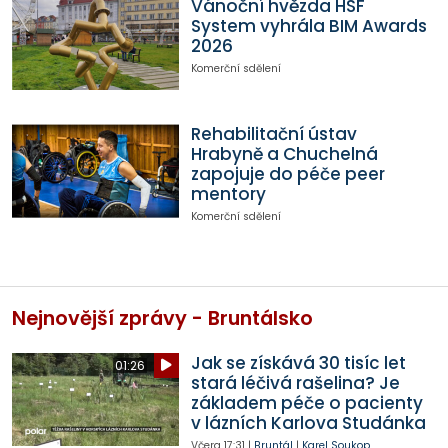
Vánoční hvězda HSF
System vyhrála BIM Awards
2026
Komerční sdělení
Rehabilitační ústav
Hrabyně a Chuchelná
zapojuje do péče peer
mentory
Komerční sdělení
Nejnovější zprávy - Bruntálsko
Jak se získává 30 tisíc let
01:26
stará léčivá rašelina? Je
základem péče o pacienty
v lázních Karlova Studánka
Včera
17:31
|
Bruntál
|
Karel Soukop