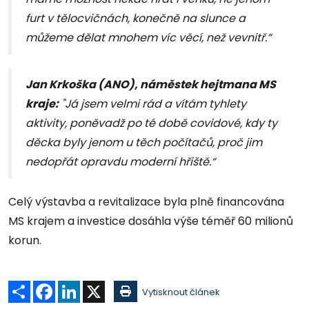
furt v tělocvičnách, konečně na slunce a
můžeme dělat mnohem víc věcí, než vevnitř.“
Jan Krkoška (ANO), náměstek hejtmana MS
kraje:
"Já jsem velmi rád a vítám tyhlety
aktivity, poněvadž po té době covidové, kdy ty
děcka byly jenom u těch počítačů, proč jim
nedopřát opravdu moderní hřiště.“
Celý výstavba a revitalizace byla plně financována
MS krajem a investice dosáhla výše téměř 60 milionů
korun.
Sdílet
Facebook
LinkedIn
X
Vytisknout článek