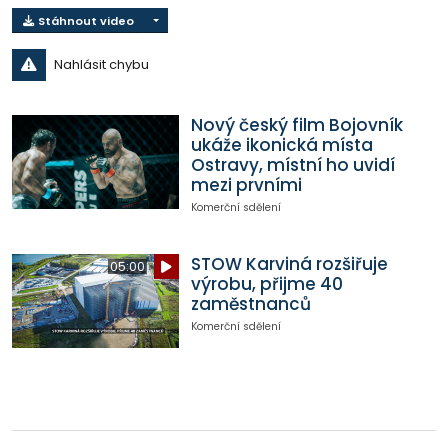
Stáhnout video
Nahlásit chybu
Nový český film Bojovník
ukáže ikonická místa
Ostravy, místní ho uvidí
mezi prvními
Komerční sdělení
STOW Karviná rozšiřuje
05:00
výrobu, přijme 40
zaměstnanců
Komerční sdělení