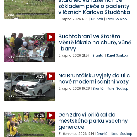
základem péče o pacienty
v lázních Karlova Studánka
5. srpna 2026
17:31
|
Bruntál
|
Karel Soukop
Buchtobraní ve Starém
05:56
Městě lákalo na chutě, vůně
i barvy
3. srpna 2026
21:57
|
Bruntál
|
Karel Soukop
Na Bruntálsku vyjely do ulic
01:23
nové moderní sanitní vozy
2. srpna 2026
19:28
|
Bruntál
|
Karel Soukop
Den zdraví přilákal do
03:25
městského parku všechny
generace
31. července 2026
17:14
|
Bruntál
|
Karel Soukop