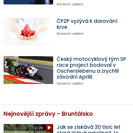
Komerční sdělení
ČPZP vyzývá k darování
krve
Komerční sdělení
Český motocyklový tým SP
race project bodoval v
Oscherslebenu a zrychlil
závodní Aprilii
Komerční sdělení
Nejnovější zprávy - Bruntálsko
Jak se získává 30 tisíc let
01:26
stará léčivá rašelina? Je