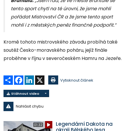
Bruntálu:
„Jsem rád, že ve městě Bruntále se
tento sport chytl na té úrovni, že jsme mohli
pořádat Mistrovství ČR a že jsme tento sport
mohli i z městských peněz finančně podpořit.“
Kromě tohoto mistrovského závodu probíhá také
soutěž Česko-moravského poháru, jejíž finále
proběhne v říjnu v severočeském Hamru na Jezeře.
Sdílet
Facebook
LinkedIn
X
Vytisknout článek
Stáhnout video
Nahlásit chybu
Legendární Dakota na
01:32
okraji Bělského lesa