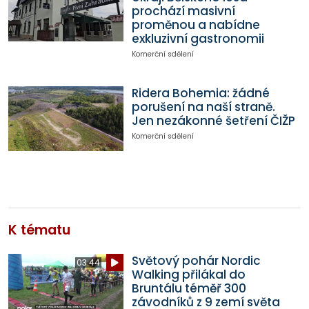
prochází masivní
proměnou a nabídne
exkluzivní gastronomii
Komerční sdělení
Ridera Bohemia: žádné
porušení na naší straně.
Jen nezákonné šetření ČIŽP
Komerční sdělení
K tématu
Světový pohár Nordic
03:44
Walking přilákal do
Bruntálu téměř 300
závodníků z 9 zemí světa