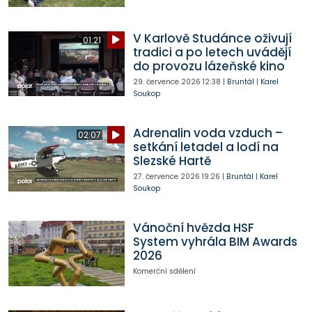
V Karlově Studánce oživují
01:21
tradici a po letech uvádějí
do provozu lázeňské kino
29. července 2026
12:38
|
Bruntál
|
Karel
Soukop
Adrenalin voda vzduch –
02:07
setkání letadel a lodí na
Slezské Hartě
27. července 2026
19:26
|
Bruntál
|
Karel
Soukop
Vánoční hvězda HSF
System vyhrála BIM Awards
2026
Komerční sdělení