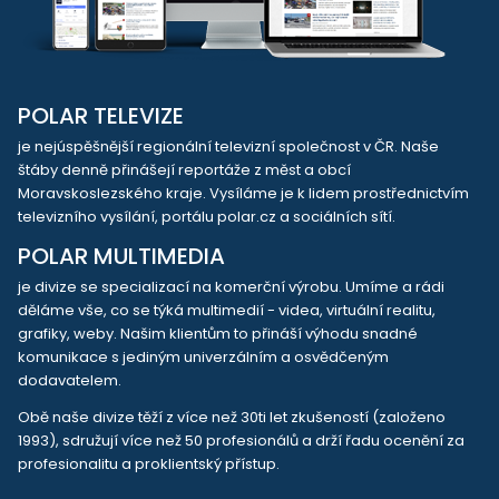
POLAR TELEVIZE
je nejúspěšnější regionální televizní společnost v ČR. Naše
štáby denně přinášejí reportáže z měst a obcí
Moravskoslezského kraje. Vysíláme je k lidem prostřednictvím
televizního vysílání, portálu polar.cz a sociálních sítí.
POLAR MULTIMEDIA
je divize se specializací na komerční výrobu. Umíme a rádi
děláme vše, co se týká multimedií - videa, virtuální realitu,
grafiky, weby. Našim klientům to přináší výhodu snadné
komunikace s jediným univerzálním a osvědčeným
dodavatelem.
Obě naše divize těží z více než 30ti let zkušeností (založeno
1993), sdružují více než 50 profesionálů a drží řadu ocenění za
profesionalitu a proklientský přístup.