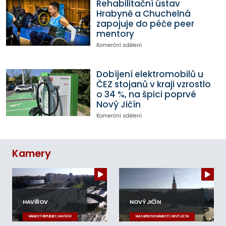
Rehabilitační ústav
Hrabyně a Chuchelná
zapojuje do péče peer
mentory
Komerční sdělení
Dobíjení elektromobilů u
ČEZ stojanů v kraji vzrostlo
o 34 %, na špici poprvé
Nový Jičín
Komerční sdělení
Kamery
HAVÍŘOV
NOVÝ JIČÍN
NÁMĚSTÍ REPUBLIKY, HAVÍŘOV
MASARYKOVO NÁMĚSTÍ, NOVÝ JIČÍN