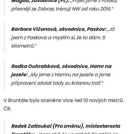
Magda, závodnice (PL):
„Přijeli jsme z Polska,
přesněji ze Zabrze, trénuji NW od roku 2016.“
Barbora Vičanová, závodnice, Paskov:
„Já
jsem z Paskova a myslím si, že to dám. 5
kilometrů.“
Radka Ouhrabková, závodnice, Hamr na
jezeře:
„My jsme z Hamru na jezeře a jsme
připraveni zdolat tady zu krásnou trať.“
V Bruntále bylo oceněno více než 10 nových mistrů
ČR.
Radek Zatloukal (Pro změnu), místostarosta