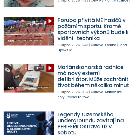
6. srpna 2026
14:33
|
Celý MS kraj
|
Jiří Cileček
Poruba přivítá ME hasičů v
01:31
požárním sportu. Kromě
sportovních výkonů bude k
vidění i technika
6. srpna 2026
15:43
|
Ostrava-Poruba
|
Jana
Lipowská
Mariánskohorská radnice
01:56
má nový externí
defibrilátor. Může zachránit
život během několika minut
6. srpna 2026
19:04
|
Ostrava-Mariánské
hory
|
Yvona Fajtová
Legendy tuzemského
undergroundu zavítají na
PERIFERII Ostrava už v
sobotu