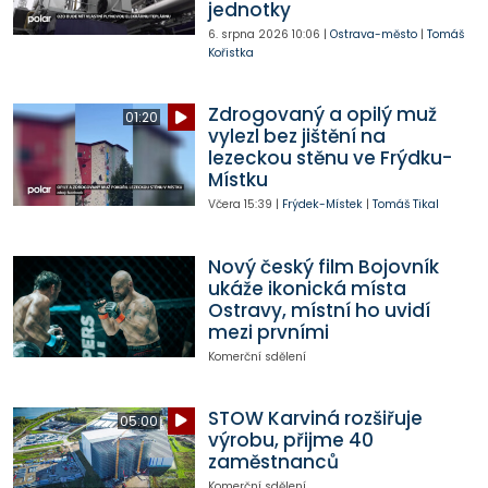
jednotky
6. srpna 2026
10:06
|
Ostrava-město
|
Tomáš
Kořistka
Zdrogovaný a opilý muž
01:20
vylezl bez jištění na
lezeckou stěnu ve Frýdku-
Místku
Včera
15:39
|
Frýdek-Místek
|
Tomáš Tikal
Nový český film Bojovník
ukáže ikonická místa
Ostravy, místní ho uvidí
mezi prvními
Komerční sdělení
STOW Karviná rozšiřuje
05:00
výrobu, přijme 40
zaměstnanců
Komerční sdělení