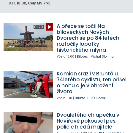
18.11.
18:00
, Celý MS kraj
A přece se točí! Na
01:20
bíloveckých Nových
Dvorech se po 84 letech
roztočily lopatky
historického mlýna
Včera
13:00
|
Bílovec
|
Michal Slonina
Kamion srazil v Bruntálu
74letého cyklistu, ten přišel
o nohu a je v ohrožení
života
Včera
9:18
|
Bruntál
|
Jiří Cileček
Dvouletého chlapečka v
Havířově pokousal pes,
policie hledá majitele