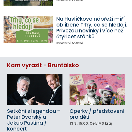
Na Havlíčkovo nábřeží míří
oblíbené Trhy, co se hledají.
Přivezou novinky i více než
čtyřicet stánků
Komerční sdělení
Kam vyrazit - Bruntálsko
Setkání s legendou –
Operky / představení
Peter Dvorský a
pro děti
Jakub Pustina /
13.9.
15:00
, Celý MS kraj
koncert