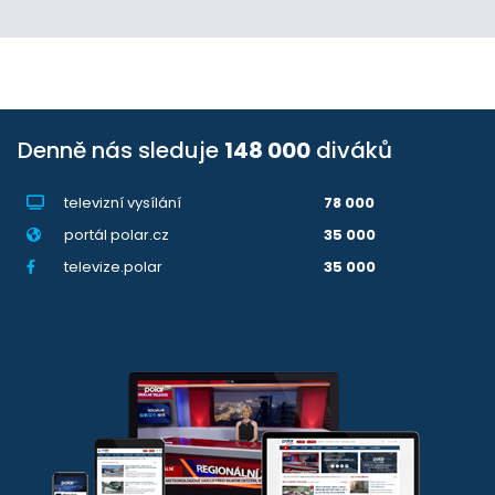
Denně nás sleduje
148 000
diváků
televizní vysílání
78 000
portál polar.cz
35 000
televize.polar
35 000