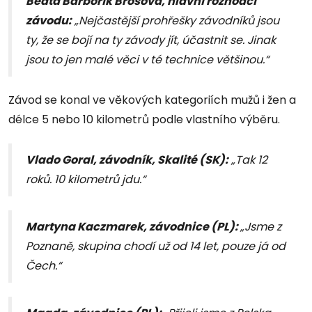
Beata Barbořík Brošová, hlavní rozhodčí
závodu:
„Nejčastější prohřešky závodníků jsou
ty, že se bojí na ty závody jít, účastnit se. Jinak
jsou to jen malé věci v té technice většinou.“
Závod se konal ve věkových kategoriích mužů i žen a
délce 5 nebo 10 kilometrů podle vlastního výběru.
Vlado Goral, závodník, Skalité (SK):
„Tak 12
roků. 10 kilometrů jdu.“
Martyna Kaczmarek, závodnice (PL):
„Jsme z
Poznaně, skupina chodí už od 14 let, pouze já od
Čech.“