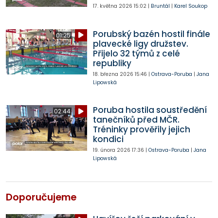
17. května 2026
15:02
|
Bruntál
|
Karel Soukop
Porubský bazén hostil finále
01:25
plavecké ligy družstev.
Přijelo 32 týmů z celé
republiky
18. března 2026
15:46
|
Ostrava-Poruba
|
Jana
Lipowská
Poruba hostila soustředění
02:44
tanečníků před MČR.
Tréninky prověřily jejich
kondici
19. února 2026
17:36
|
Ostrava-Poruba
|
Jana
Lipowská
Doporučujeme