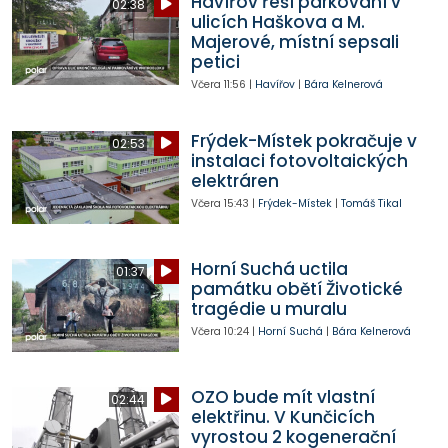
Havířov řeší parkování v
02:38
ulicích Haškova a M.
Majerové, místní sepsali
petici
Včera
11:56
|
Havířov
|
Bára Kelnerová
Frýdek-Místek pokračuje v
02:53
instalaci fotovoltaických
elektráren
Včera
15:43
|
Frýdek-Místek
|
Tomáš Tikal
Horní Suchá uctila
01:37
památku obětí Životické
tragédie u muralu
Včera
10:24
|
Horní Suchá
|
Bára Kelnerová
OZO bude mít vlastní
02:44
elektřinu. V Kunčicích
vyrostou 2 kogenerační