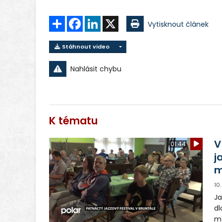
Sdílet
Facebook
LinkedIn
X
Vytisknout článek
Stáhnout video
Nahlásit chybu
K tématu
V
01:44
j
m
10
Ja
dl
mí