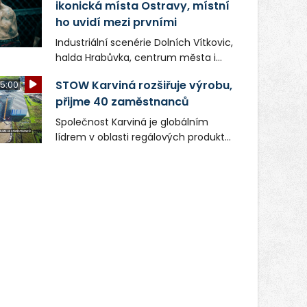
ikonická místa Ostravy, místní
ho uvidí mezi prvními
Industriální scenérie Dolních Vítkovic,
halda Hrabůvka, centrum města i
další ikonická místa Ostravy se objeví
STOW Karviná rozšiřuje výrobu,
5:00
v novém filmu Bojovník, který vstoupí
přijme 40 zaměstnanců
do kin už 13. srpna. Režiséři Vojtěch
Frič a Tomáš Dianiška si
Společnost Karviná je globálním
moravskoslezskou metropoli
lídrem v oblasti regálových produktů
nevybrali náhodou – její syrová
a systémů, stabilním
atmosféra se stala přirozenou
zaměstnavatelem na Karvinsku a
součástí příběhu bývalého
firmou s obrovským potenciálem.
boxerského šampiona Hoffa (Milan
Ondrík), jenž se po letech vrací do
světa vrcholových zápasů, tentokrát
v MMA.