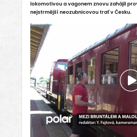
lokomotivou a vagonem znovu zahájil prov
nejstrmější neozubnicovou trať v Česku.
P
v