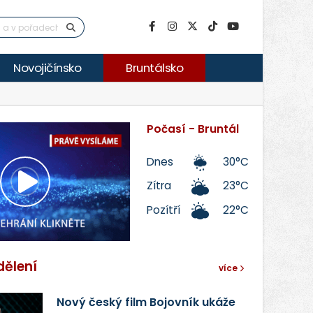
Novojičínsko
Bruntálsko
Počasí - Bruntál
Dnes
30°C
Zítra
23°C
Přehrát
Pozítří
22°C
video
dělení
více
Nový český film Bojovník ukáže