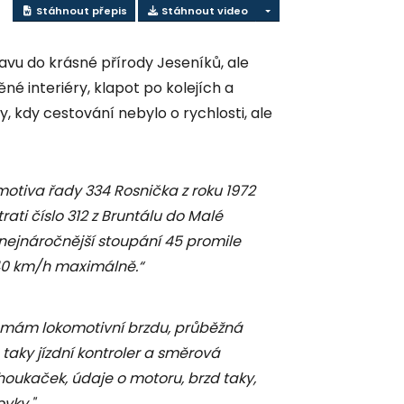
Stáhnout přepis
Stáhnout video
avu do krásné přírody Jeseníků, ale
né interiéry, klapot po kolejích a
, kdy cestování nebylo o rychlosti, ale
motiva řady 334 Rosnička z roku 1972
rati číslo 312 z Bruntálu do Malé
nejnáročnější stoupání 45 promile
 40 km/h maximálně.“
mám lokomotivní brzdu, průběžná
taky jízdní kontroler a směrová
oukaček, údaje o motoru, brzd taky,
ovky."