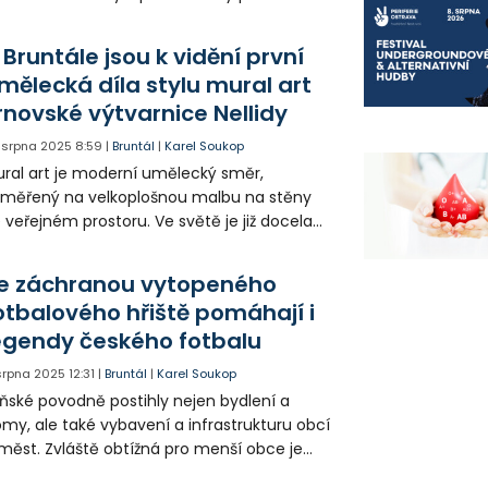
příznivé počasí přinutilo organizátory,
pořádat letošní ročník festivalu v zázemí
 Bruntále jsou k vidění první
ilehlé restaurace V parku.
mělecká díla stylu mural art
rnovské výtvarnice Nellidy
. srpna 2025
8:59
|
Bruntál
|
Karel Soukop
ral art je moderní umělecký směr,
měřený na velkoplošnou malbu na stěny
 veřejném prostoru. Ve světě je již docela
zšířený, několik děl existuje i u nás. Nově si
to umění našlo cestu i do Bruntálu díky
e záchranou vytopeného
novské výtvarnici Nelle Vilímkové.
otbalového hřiště pomáhají i
egendy českého fotbalu
 srpna 2025
12:31
|
Bruntál
|
Karel Soukop
ňské povodně postihly nejen bydlení a
my, ale také vybavení a infrastrukturu obcí
měst. Zvláště obtížná pro menší obce je
nova kulturního a sportovního zázemí. Ty