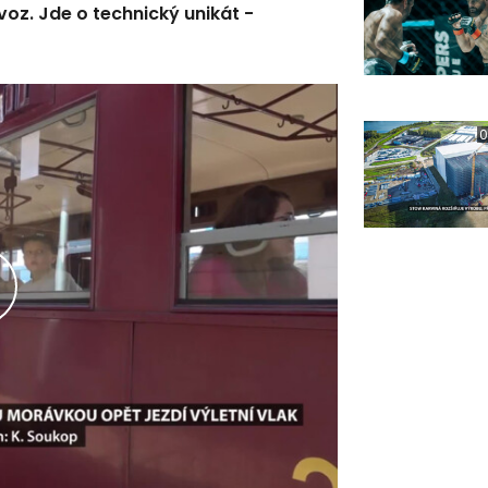
oz. Jde o technický unikát -
0
řehrát
ideo