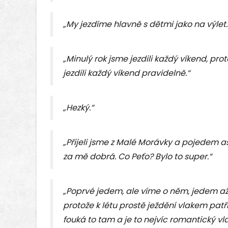
„My jezdíme hlavně s dětmi jako na výlet.
„Minulý rok jsme jezdili každý víkend, pro
jezdili každý víkend pravidelně.“
„Hezký.“
„Přijeli jsme z Malé Morávky a pojedem a
za mě dobrá. Co Peťo? Bylo to super.“
„Poprvé jedem, ale víme o něm, jedem až
protože k létu prostě ježdění vlakem patř
fouká to tam a je to nejvíc romantický vl