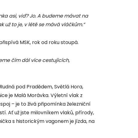
ýnka asi, viď? Jo. A budeme mávat na
k už to je, v létě se mává vláčkům.“
přispívá MSK, rok od roku stoupá.
me čím dál více cestujících,
. Rudná pod Pradědem, Světlá Hora,
ce je Malá Morávka. Výletní vlak z
poj – je to živá připomínka železniční
tí. Ať už jste milovníkem vlaků, přírody,
ička s historickým vagonem je jízda, na