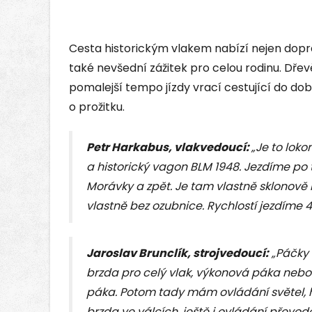
Cesta historickým vlakem nabízí nejen dopr
také nevšední zážitek pro celou rodinu. Dřevě
pomalejší tempo jízdy vrací cestující do doby
o prožitku.
Petr Harkabus, vlakvedoucí:
„Je to loko
a historický vagon BLM 1948. Jezdíme po t
Morávky a zpět. Je tam vlastně sklonově 
vlastně bez ozubnice. Rychlostí jezdíme
Jaroslav Brunclík, strojvedoucí:
„Páčky 
brzda pro celý vlak, výkonová páka nebo 
páka. Potom tady mám ovládání světel, h
brzda ve válcích, ještě i ovládání převod