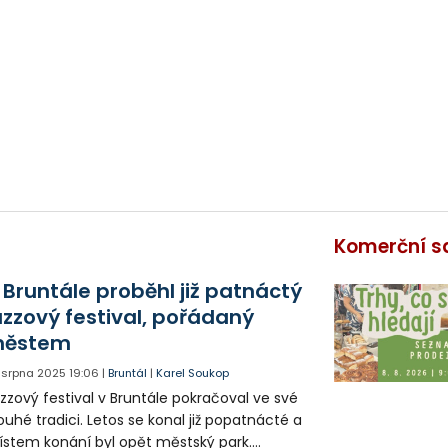
Komerční s
 Bruntále proběhl již patnáctý
azzový festival, pořádaný
ěstem
. srpna 2025
19:06
|
Bruntál
|
Karel Soukop
zzový festival v Bruntále pokračoval ve své
ouhé tradici. Letos se konal již popatnácté a
stem konání byl opět městský park.