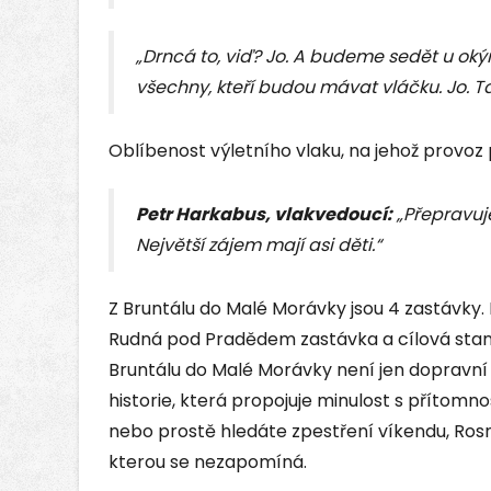
„Drncá to, viď? Jo. A budeme sedět u ok
všechny, kteří budou mávat vláčku. Jo. Ta
Oblíbenost výletního vlaku, na jehož provoz 
Petr Harkabus, vlakvedoucí:
„Přepravuje
Největší zájem mají asi děti.“
Z Bruntálu do Malé Morávky jsou 4 zastávky
Rudná pod Pradědem zastávka a cílová stani
Bruntálu do Malé Morávky není jen dopravní s
historie, která propojuje minulost s přítomnos
nebo prostě hledáte zpestření víkendu, Rosn
kterou se nezapomíná.