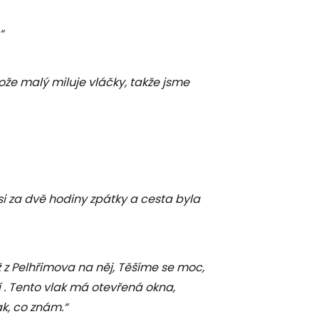
“
tože malý miluje vláčky, takže jsme
si za dvě hodiny zpátky a cesta byla
 z Pelhřimova na něj, Těšíme se moc,
í . Tento vlak má otevřená okna,
ak, co znám.“