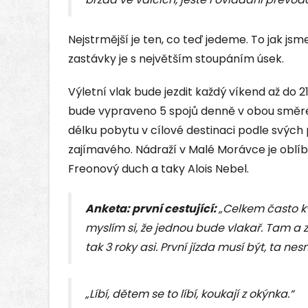
Nejstrmější je ten, co teď jedeme. To jak js
zastávky je s největším stoupáním úsek.
Výletní vlak bude jezdit každý víkend až do 2
bude vypraveno 5 spojů denně v obou směrech
délku pobytu v cílové destinaci podle svých
zajímavého. Nádraží v Malé Morávce je oblí
Freonový duch a taky Alois Nebel.
Anketa: první cestující:
„Celkem často kv
myslím si, že jednou bude vlakař. Tam a
tak 3 roky asi. První jízda musí být, ta ne
„Líbí, dětem se to líbí, koukají z okýnka.“