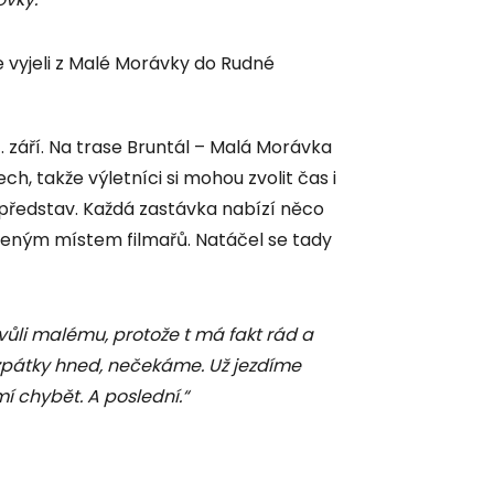
me vyjeli z Malé Morávky do Rudné
1. září. Na trase Bruntál – Malá Morávka
, takže výletníci si mohou zvolit čas i
 představ. Každá zastávka nabízí něco
beným místem filmařů. Natáčel se tady
ůli malému, protože t má fakt rád a
 zpátky hned, nečekáme. Už jezdíme
smí chybět. A poslední.“