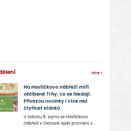
dělení
více
Na Havlíčkovo nábřeží míří
oblíbené Trhy, co se hledají.
Přivezou novinky i více než
čtyřicet stánků
V sobotu 8. srpna se Havlíčkovo
nábřeží v Ostravě opět promění v
místo plné vůní, chutí a poctivých