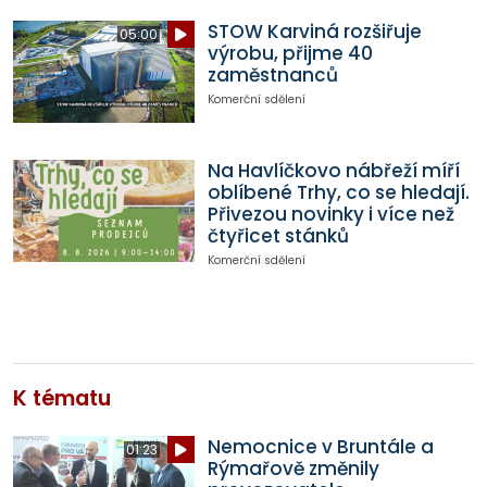
STOW Karviná rozšiřuje
05:00
výrobu, přijme 40
zaměstnanců
Komerční sdělení
Na Havlíčkovo nábřeží míří
oblíbené Trhy, co se hledají.
Přivezou novinky i více než
čtyřicet stánků
Komerční sdělení
K tématu
Nemocnice v Bruntále a
01:23
Rýmařově změnily