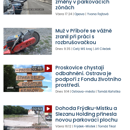
změny v parkovacích
zónách
Včera
17:24
|
Opava
|
Yvona Fajtová
Muž v Příboře se vážně
zranil při práci s
rozbrušovačkou
Dnes
9:35
|
Celý MS kraj
|
Jiří Cileček
Proskovice chystají
02:46
odbahnění. Ostrava je
podpoří z Fondu životního
prostředí.
Dnes
9:14
|
Ostrava-město
|
Tomáš Kořistka
Dohoda Frýdku-Místku a
02:53
Slezanu Holding přinesla
novou parkovací plochu
Včera
16:12
|
Frýdek-Místek
|
Tomáš Tikal