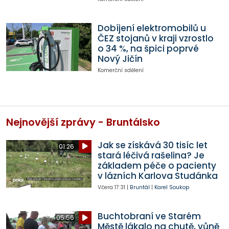
Dobíjení elektromobilů u
ČEZ stojanů v kraji vzrostlo
o 34 %, na špici poprvé
Nový Jičín
Komerční sdělení
Nejnovější zprávy - Bruntálsko
Jak se získává 30 tisíc let
01:26
stará léčivá rašelina? Je
základem péče o pacienty
v lázních Karlova Studánka
Včera
17:31
|
Bruntál
|
Karel Soukop
Buchtobraní ve Starém
05:56
Městě lákalo na chutě, vůně