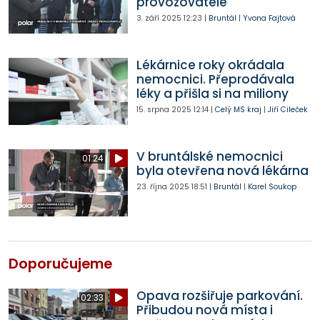
provozovatele
3. září 2025
12:23
|
Bruntál
|
Yvona Fajtová
Lékárnice roky okrádala
nemocnici. Přeprodávala
léky a přišla si na miliony
15. srpna 2025
12:14
|
Celý MS kraj
|
Jiří Cileček
V bruntálské nemocnici
01:24
byla otevřena nová lékárna
23. října 2025
18:51
|
Bruntál
|
Karel Soukop
Doporučujeme
Opava rozšiřuje parkování.
02:33
Přibudou nová místa i