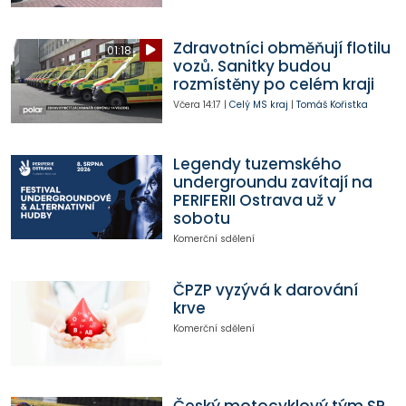
Zdravotníci obměňují flotilu
01:18
vozů. Sanitky budou
rozmístěny po celém kraji
Včera
14:17
|
Celý MS kraj
|
Tomáš Kořistka
Legendy tuzemského
undergroundu zavítají na
PERIFERII Ostrava už v
sobotu
Komerční sdělení
ČPZP vyzývá k darování
krve
Komerční sdělení