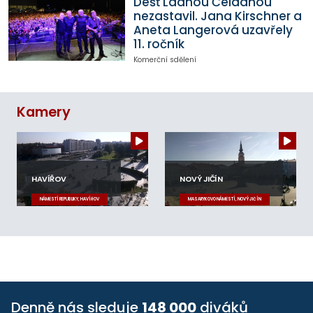
Déšť Ladnou Čeladnou
nezastavil. Jana Kirschner a
Aneta Langerová uzavřely
11. ročník
Komerční sdělení
Kamery
HAVÍŘOV
NOVÝ JIČÍN
NÁMĚSTÍ REPUBLIKY, HAVÍŘOV
MASARYKOVO NÁMĚSTÍ, NOVÝ JIČÍN
Denně nás sleduje
148 000
diváků