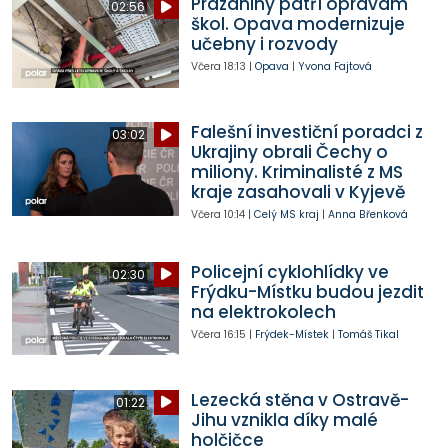
Prázdniny patří opravám
02:56
škol. Opava modernizuje
učebny i rozvody
Včera
18:13
|
Opava
|
Yvona Fajtová
Falešní investiční poradci z
03:02
Ukrajiny obrali Čechy o
miliony. Kriminalisté z MS
kraje zasahovali v Kyjevě
Včera
10:14
|
Celý MS kraj
|
Anna Břenková
Policejní cyklohlídky ve
02:30
Frýdku-Místku budou jezdit
na elektrokolech
Včera
16:15
|
Frýdek-Místek
|
Tomáš Tikal
Lezecká stěna v Ostravě-
01:22
Jihu vznikla díky malé
holčičce