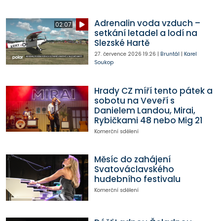
Adrenalin voda vzduch –
02:07
setkání letadel a lodí na
Slezské Hartě
27. července 2026
19:26
|
Bruntál
|
Karel
Soukop
Hrady CZ míří tento pátek a
sobotu na Veveří s
Danielem Landou, Mirai,
Rybičkami 48 nebo Mig 21
Komerční sdělení
Měsíc do zahájení
Svatováclavského
hudebního festivalu
Komerční sdělení