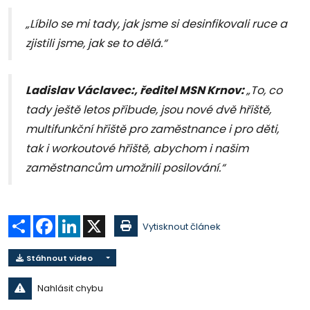
„Líbilo se mi tady, jak jsme si desinfikovali ruce a
zjistili jsme, jak se to dělá.“
Ladislav Václavec:, ředitel MSN Krnov:
„To, co
tady ještě letos přibude, jsou nové dvě hřiště,
multifunkční hřiště pro zaměstnance i pro děti,
tak i workoutové hřiště, abychom i našim
zaměstnancům umožnili posilování.“
Sdílet
Facebook
LinkedIn
X
Vytisknout článek
Stáhnout video
Nahlásit chybu