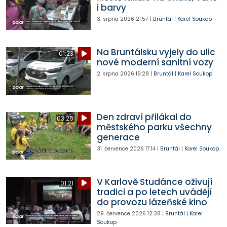
i barvy
3. srpna 2026
21:57
|
Bruntál
|
Karel Soukop
Na Bruntálsku vyjely do ulic
01:23
nové moderní sanitní vozy
2. srpna 2026
19:28
|
Bruntál
|
Karel Soukop
Den zdraví přilákal do
03:25
městského parku všechny
generace
31. července 2026
17:14
|
Bruntál
|
Karel Soukop
V Karlově Studánce oživují
01:21
tradici a po letech uvádějí
do provozu lázeňské kino
29. července 2026
12:38
|
Bruntál
|
Karel
Soukop