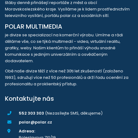
štáby denně přinášejí reportáže z měst a obcí
Moravskoslezského kraje. Vysíláme je k lidem prostřednictvím
televizního vysílání, portálu polar.cz a sociálních sítí.
POLAR MULTIMEDIA
je divize se specializací na komerční výrobu. Umíme a rádi
děláme vše, co se týká multimedií - videa, virtuální realitu,
grafiky, weby. Našim klientům to přináší výhodu snadné
komunikace s jediným univerzálním a osvědčeným
dodavatelem.
Obě naše divize těží z více než 30ti let zkušeností (založeno
1993), sdružují více než 50 profesionálů a drží řadu ocenění za
profesionalitu a proklientský přístup.
Kontaktujte nás
552 303 303
(Nezasílejte SMS, děkujeme)
polar@polar.cz
Adresa:
Boleslavova 710/19