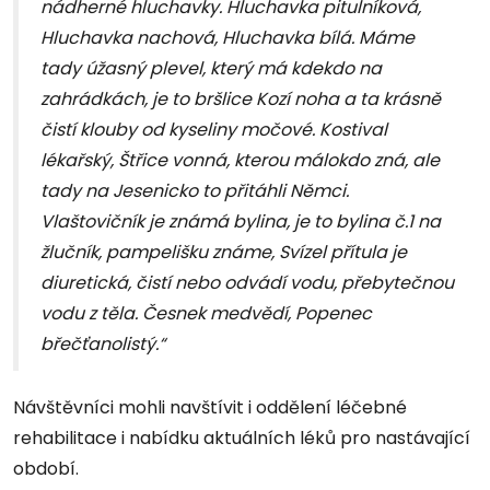
nádherné hluchavky. Hluchavka pitulníková,
Hluchavka nachová, Hluchavka bílá. Máme
tady úžasný plevel, který má kdekdo na
zahrádkách, je to bršlice Kozí noha a ta krásně
čistí klouby od kyseliny močové. Kostival
lékařský, Štřice vonná, kterou málokdo zná, ale
tady na Jesenicko to přitáhli Němci.
Vlaštovičník je známá bylina, je to bylina č.1 na
žlučník, pampelišku známe, Svízel přítula je
diuretická, čistí nebo odvádí vodu, přebytečnou
vodu z těla. Česnek medvědí, Popenec
břečťanolistý.“
Návštěvníci mohli navštívit i oddělení léčebné
rehabilitace i nabídku aktuálních léků pro nastávající
období.