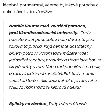
léčebné poradenství, včetně bylinkové poradny či
ochutnávek zdravé výživy.
Natálie Naumovská, nutriční poradna,
praktikantka ostravské univerzity:
„Tady
můžete vidět panacotu z nutri drinku, to jsou
taková ta pitíčka, když nemáte dostatečný
příjem potravy. Potom tady můžete vidět
jednotlivé výrobky, produkty a třeba jaké jsou ta
skryté cukry v tom. Nebo teď populární red bully
a takové extrémní množství. Pak tady máme
věcičku, která si říká „bez cukru“ a je tam toho
tolik. Já mám ráda ty kefírová mléka.“
Bylinky na zámku:
„Tady máme úžasné