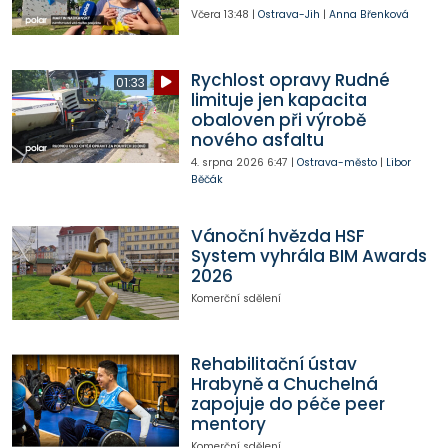
Včera
13:48
|
Ostrava-Jih
|
Anna Břenková
Rychlost opravy Rudné
01:33
limituje jen kapacita
obaloven při výrobě
nového asfaltu
4. srpna 2026
6:47
|
Ostrava-město
|
Libor
Běčák
Vánoční hvězda HSF
System vyhrála BIM Awards
2026
Komerční sdělení
Rehabilitační ústav
Hrabyně a Chuchelná
zapojuje do péče peer
mentory
Komerční sdělení