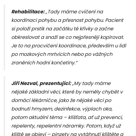
Rehabilitace:
„Tady máme cvičení na
koordinaci pohybu a přesnost pohybu. Pacient
si položí prstík na začátku té křivky a začne
obkreslovat a snaží se co nejpřesněji kopírovat.
Je to na procvičení koordinace, především u lidí
po mozkových mrtvicích nebo po vážných
zraněních hodní končetiny.“
Jiří Nezval, prezentující:
„My tady máme
nějaké základní věci, které by neměly chybět v
domácí lékárničce, jako že nějaké věci po
bodnutí hmyzem, dezinfekce, výplach oka,
potom aktuální téma – klíšťata, ať už prevenci,
repelenty, repelentní náramky. Potom, když už
klíště se objeví – pinzety na vytáhnutí klíštěte a