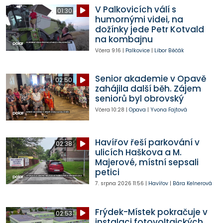
V Palkovicích válí s
01:30
humornými videi, na
dožínky jede Petr Kotvald
na kombajnu
Včera
9:16
|
Palkovice
|
Libor Běčák
Senior akademie v Opavě
02:50
zahájila další běh. Zájem
seniorů byl obrovský
Včera
10:28
|
Opava
|
Yvona Fajtová
Havířov řeší parkování v
02:38
ulicích Haškova a M.
Majerové, místní sepsali
petici
7. srpna 2026
11:56
|
Havířov
|
Bára Kelnerová
Frýdek-Místek pokračuje v
02:53
instalaci fotovoltaických