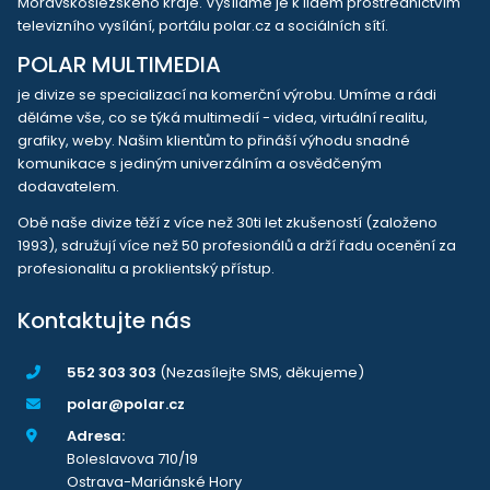
Moravskoslezského kraje. Vysíláme je k lidem prostřednictvím
televizního vysílání, portálu polar.cz a sociálních sítí.
POLAR MULTIMEDIA
je divize se specializací na komerční výrobu. Umíme a rádi
děláme vše, co se týká multimedií - videa, virtuální realitu,
grafiky, weby. Našim klientům to přináší výhodu snadné
komunikace s jediným univerzálním a osvědčeným
dodavatelem.
Obě naše divize těží z více než 30ti let zkušeností (založeno
1993), sdružují více než 50 profesionálů a drží řadu ocenění za
profesionalitu a proklientský přístup.
Kontaktujte nás
552 303 303
(Nezasílejte SMS, děkujeme)
polar@polar.cz
Adresa:
Boleslavova 710/19
Ostrava-Mariánské Hory