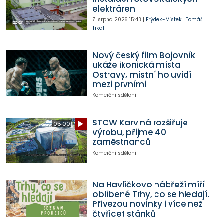
elektráren
7. srpna 2026
15:43
|
Frýdek-Místek
|
Tomáš
Tikal
Nový český film Bojovník
ukáže ikonická místa
Ostravy, místní ho uvidí
mezi prvními
Komerční sdělení
STOW Karviná rozšiřuje
05:00
výrobu, přijme 40
zaměstnanců
Komerční sdělení
Na Havlíčkovo nábřeží míří
oblíbené Trhy, co se hledají.
Přivezou novinky i více než
čtyřicet stánků