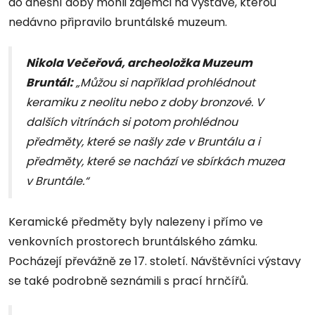
do dnešní doby mohli zájemci na výstavě, kterou
nedávno připravilo bruntálské muzeum.
Nikola Večeřová, archeoložka Muzeum
Bruntál:
„Můžou si například prohlédnout
keramiku z neolitu nebo z doby bronzové. V
dalších vitrínách si potom prohlédnou
předměty, které se našly zde v Bruntálu a i
předměty, které se nachází ve sbírkách muzea
v Bruntále.“
Keramické předměty byly nalezeny i přímo ve
venkovních prostorech bruntálského zámku.
Pocházejí převážně ze 17. století. Návštěvníci výstavy
se také podrobně seznámili s prací hrnčířů.