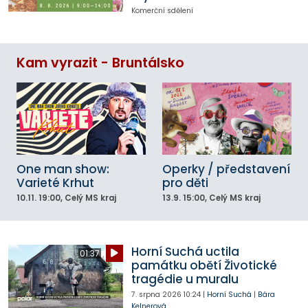
Komerční sdělení
Kam vyrazit - Bruntálsko
One man show:
Operky / představení
Varieté Krhut
pro děti
10.11.
19:00
, Celý MS kraj
13.9.
15:00
, Celý MS kraj
Horní Suchá uctila
01:37
památku obětí Životické
tragédie u muralu
7. srpna 2026
10:24
|
Horní Suchá
|
Bára
Kelnerová