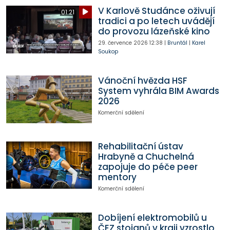
V Karlově Studánce oživují
01:21
tradici a po letech uvádějí
do provozu lázeňské kino
29. července 2026
12:38
|
Bruntál
|
Karel
Soukop
Vánoční hvězda HSF
System vyhrála BIM Awards
2026
Komerční sdělení
Rehabilitační ústav
Hrabyně a Chuchelná
zapojuje do péče peer
mentory
Komerční sdělení
Dobíjení elektromobilů u
ČEZ stojanů v kraji vzrostlo