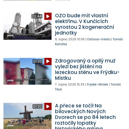
OZO bude mít vlastní
02:44
elektřinu. V Kunčicích
vyrostou 2 kogenerační
jednotky
6. srpna 2026
10:06
|
Ostrava-město
|
Tomáš
Kořistka
Zdrogovaný a opilý muž
01:20
vylezl bez jištění na
lezeckou stěnu ve Frýdku-
Místku
7. srpna 2026
15:39
|
Frýdek-Místek
|
Tomáš
Tikal
A přece se točí! Na
01:20
bíloveckých Nových
Dvorech se po 84 letech
roztočily lopatky
historického mlýna