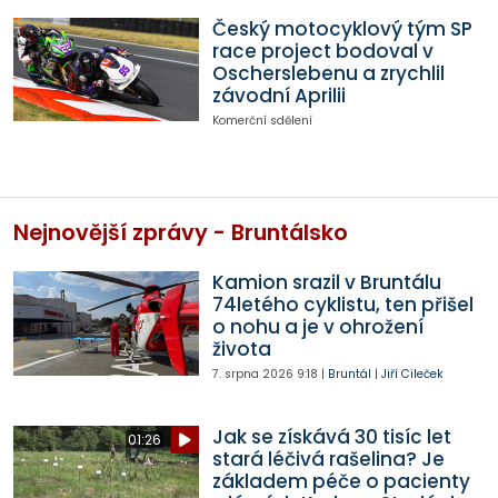
Český motocyklový tým SP
race project bodoval v
Oscherslebenu a zrychlil
závodní Aprilii
Komerční sdělení
Nejnovější zprávy - Bruntálsko
Kamion srazil v Bruntálu
74letého cyklistu, ten přišel
o nohu a je v ohrožení
života
7. srpna 2026
9:18
|
Bruntál
|
Jiří Cileček
Jak se získává 30 tisíc let
01:26
stará léčivá rašelina? Je
základem péče o pacienty