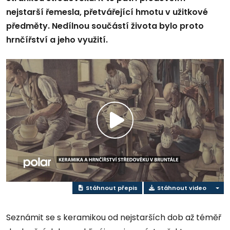
nejstarší řemesla, přetvářející hmotu v užitkové
předměty. Nedílnou součástí života bylo proto
hrnčířství a jeho využití.
Přehrát
video
Stáhnout přepis
Stáhnout video
Seznámit se s keramikou od nejstarších dob až téměř