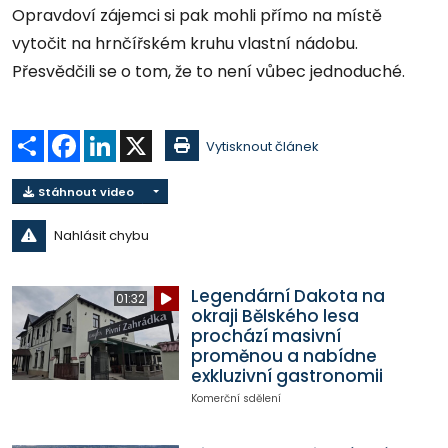
Opravdoví zájemci si pak mohli přímo na místě
vytočit na hrnčířském kruhu vlastní nádobu.
Přesvědčili se o tom, že to není vůbec jednoduché.
Sdílet
Facebook
LinkedIn
X
Vytisknout článek
Stáhnout video
Nahlásit chybu
Legendární Dakota na
01:32
okraji Bělského lesa
prochází masivní
proměnou a nabídne
exkluzivní gastronomii
Komerční sdělení