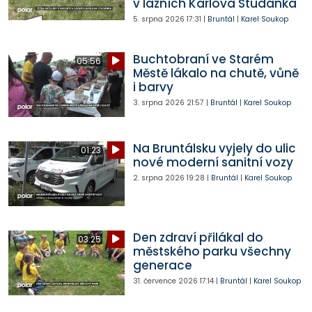
v lázních Karlova Studánka
5. srpna 2026
17:31
|
Bruntál
|
Karel Soukop
Buchtobraní ve Starém
05:56
Městě lákalo na chutě, vůně
i barvy
3. srpna 2026
21:57
|
Bruntál
|
Karel Soukop
Na Bruntálsku vyjely do ulic
01:23
nové moderní sanitní vozy
2. srpna 2026
19:28
|
Bruntál
|
Karel Soukop
Den zdraví přilákal do
03:25
městského parku všechny
generace
31. července 2026
17:14
|
Bruntál
|
Karel Soukop