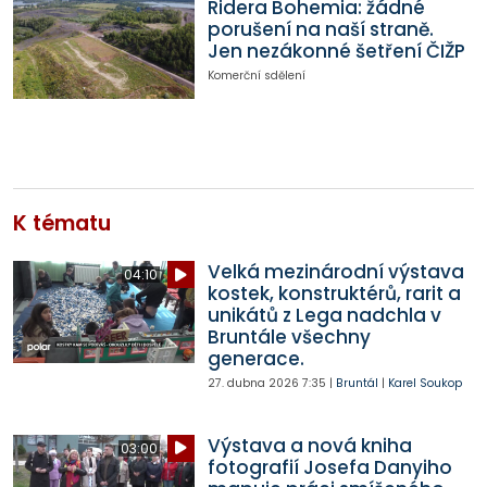
Ridera Bohemia: žádné
porušení na naší straně.
Jen nezákonné šetření ČIŽP
Komerční sdělení
K tématu
Velká mezinárodní výstava
04:10
kostek, konstruktérů, rarit a
unikátů z Lega nadchla v
Bruntále všechny
generace.
27. dubna 2026
7:35
|
Bruntál
|
Karel Soukop
Výstava a nová kniha
03:00
fotografií Josefa Danyiho