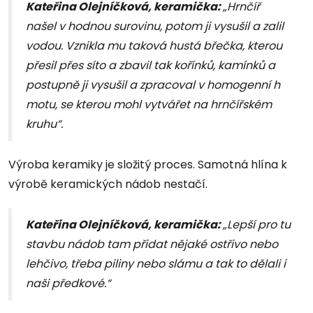
Kateřina Olejníčková, keramička:
„Hrnčíř
našel v hodnou surovinu, potom ji vysušil a zalil
vodou. Vznikla mu taková hustá břečka, kterou
přesil přes síto a zbavil tak kořínků, kamínků a
postupně ji vysušil a zpracoval v homogenní h
motu, se kterou mohl vytvářet na hrnčířském
kruhu“.
Výroba keramiky je složitý proces. Samotná hlína k
výrobě keramických nádob nestačí.
Kateřina Olejníčková, keramička:
„Lepší pro tu
stavbu nádob tam přidat nějaké ostřivo nebo
lehčivo, třeba piliny nebo slámu a tak to dělali i
naši předkové.“