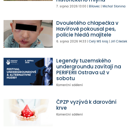
7. srpna 2026
13:00
|
Bílovec
|
Michal Slonina
Dvouletého chlapečka v
Havířově pokousal pes,
policie hledá majitele
6. srpna 2026
14:33
|
Celý MS kraj
|
Jiří Cileček
Legendy tuzemského
undergroundu zavítají na
PERIFERII Ostrava už v
sobotu
Komerční sdělení
ČPZP vyzývá k darování
krve
Komerční sdělení