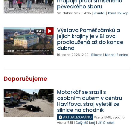
mapuje práci smíšeného
pěveckého sboru
20. dubna 2026
14:05
|
Bruntál
|
Karel Soukop
Výstava Paměť zámků a
01:42
jejich krajiny je v Bílovci
prodloužená až do konce
dubna
10. ledna 2026
12:00
|
Bílovec
|
Michal Slonina
Doporučujeme
Motorkář se srazil s
osobním autem v centru
Havířova, stroj vyletěl ze
silnice na chodník
AKTUALIZOVÁNO
Včera
18:48
,
vydáno
včera
17:51
|
Celý MS kraj
|
Jiří Cileček