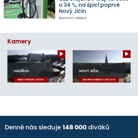
o 34 %, na špici poprvé
Nový Jičín
Komerční sdělení
Kamery
HAVÍŘOV
NOVÝ JIČÍN
NÁMĚSTÍ REPUBLIKY, HAVÍŘOV
MASARYKOVO NÁMĚSTÍ, NOVÝ JIČÍN
Denně nás sleduje
148 000
diváků