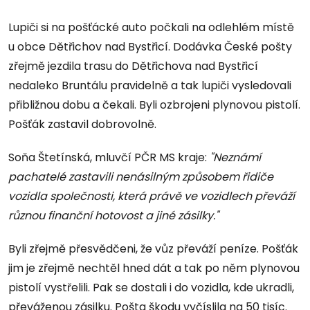
Lupiči si na pošťácké auto počkali na odlehlém místě
u obce Dětřichov nad Bystřicí. Dodávka České pošty
zřejmě jezdila trasu do Dětřichova nad Bystřicí
nedaleko Bruntálu pravidelně a tak lupiči vysledovali
přibližnou dobu a čekali. Byli ozbrojeni plynovou pistolí.
Pošťák zastavil dobrovolně.
Soňa Štetínská, mluvčí PČR MS kraje:
"Neznámí
pachatelé zastavili nenásilným způsobem řidiče
vozidla společnosti, která právě ve vozidlech převáží
různou finanční hotovost a jiné zásilky."
Byli zřejmě přesvědčeni, že vůz převáží peníze. Pošťák
jim je zřejmě nechtěl hned dát a tak po něm plynovou
pistolí vystřelili. Pak se dostali i do vozidla, kde ukradli,
převáženou zásilku. Pošta škodu vyčíslila na 50 tisíc.