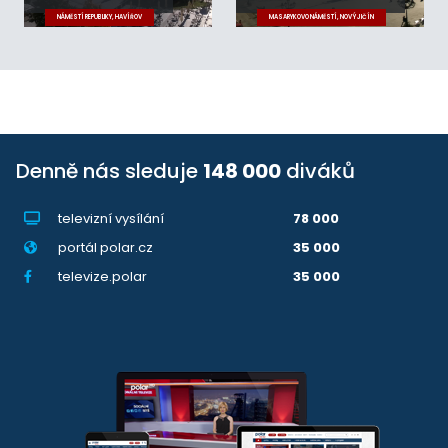
NÁMĚSTÍ REPUBLIKY, HAVÍŘOV
MASARYKOVO NÁMĚSTÍ, NOVÝ JIČÍN
Denně nás sleduje
148 000
diváků
televizní vysílání
78 000
portál polar.cz
35 000
televize.polar
35 000