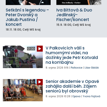
Setkání s legendou –
Iva Bittová & Duo
Peter Dvorský a
Jedlinský-
Jakub Pustina /
Fischer/koncert
koncert
15.9.
18:00
, Celý MS kraj
18.11.
18:00
, Celý MS kraj
V Palkovicích válí s
01:30
humornými videi, na
dožínky jede Petr Kotvald
na kombajnu
8. srpna 2026
9:16
|
Palkovice
|
Libor Běčák
Senior akademie v Opavě
02:50
zahájila další běh. Zájem
seniorů byl obrovský
8. srpna 2026
10:28
|
Opava
|
Yvona Fajtová