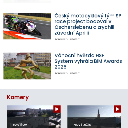
Český motocyklový tým SP
race project bodoval v
Oscherslebenu a zrychlil
závodní Aprilii
Komerční sdělení
Vánoční hvězda HSF
System vyhrála BIM Awards
2026
Komerční sdělení
Kamery
HAVÍŘOV
NOVÝ JIČÍN