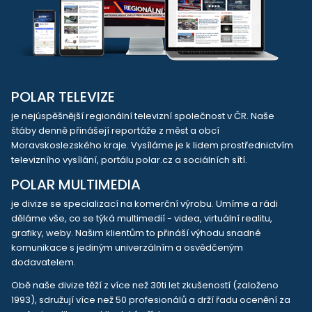
POLAR TELEVIZE
je nejúspěšnější regionální televizní společnost v ČR. Naše
štáby denně přinášejí reportáže z měst a obcí
Moravskoslezského kraje. Vysíláme je k lidem prostřednictvím
televizního vysílání, portálu polar.cz a sociálních sítí.
POLAR MULTIMEDIA
je divize se specializací na komerční výrobu. Umíme a rádi
děláme vše, co se týká multimedií - videa, virtuální realitu,
grafiky, weby. Našim klientům to přináší výhodu snadné
komunikace s jediným univerzálním a osvědčeným
dodavatelem.
Obě naše divize těží z více než 30ti let zkušeností (založeno
1993), sdružují více než 50 profesionálů a drží řadu ocenění za