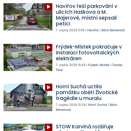
Havířov řeší parkování v
02:38
ulicích Haškova a M.
Majerové, místní sepsali
petici
7. srpna 2026
11:56
|
Havířov
|
Bára Kelnerová
Frýdek-Místek pokračuje v
02:53
instalaci fotovoltaických
elektráren
7. srpna 2026
15:43
|
Frýdek-Místek
|
Tomáš
Tikal
Horní Suchá uctila
01:37
památku obětí Životické
tragédie u muralu
7. srpna 2026
10:24
|
Horní Suchá
|
Bára
Kelnerová
STOW Karviná rozšiřuje
05:00