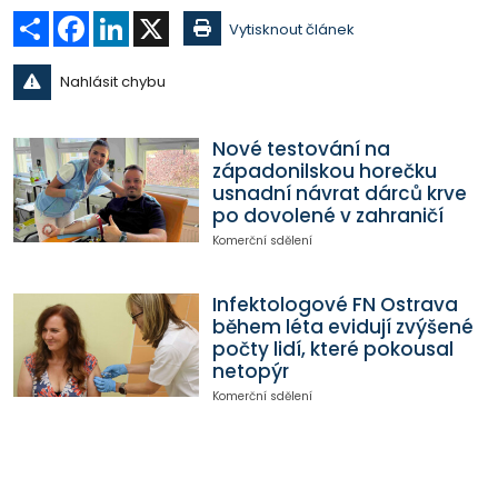
Sdílet
Facebook
LinkedIn
X
Vytisknout článek
Nahlásit chybu
Nové testování na
západonilskou horečku
usnadní návrat dárců krve
po dovolené v zahraničí
Komerční sdělení
Infektologové FN Ostrava
během léta evidují zvýšené
počty lidí, které pokousal
netopýr
Komerční sdělení