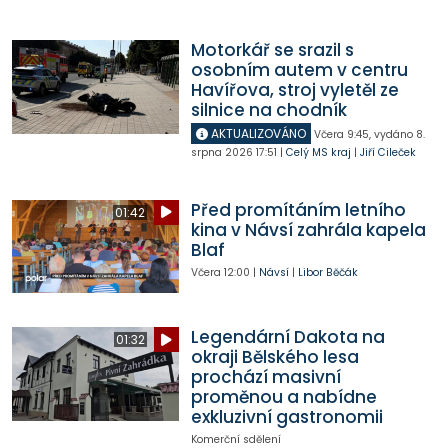
Motorkář se srazil s
osobním autem v centru
Havířova, stroj vyletěl ze
silnice na chodník
AKTUALIZOVÁNO
Včera
9:45
,
vydáno 8.
srpna 2026
17:51
|
Celý MS kraj
|
Jiří Cileček
Před promítáním letního
01:42
kina v Návsí zahrála kapela
Blaf
Včera
12:00
|
Návsí
|
Libor Běčák
Legendární Dakota na
01:32
okraji Bělského lesa
prochází masivní
proměnou a nabídne
exkluzivní gastronomii
Komerční sdělení