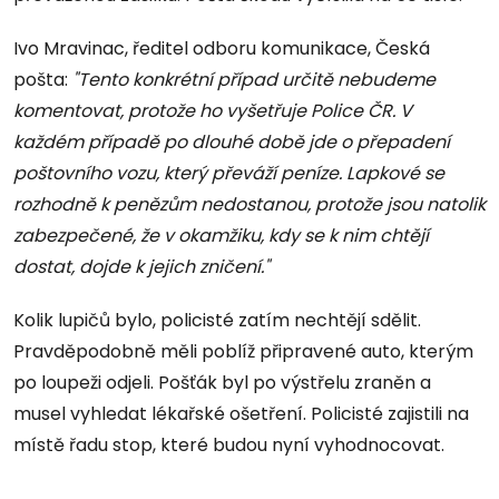
Ivo Mravinac, ředitel odboru komunikace, Česká
pošta:
"Tento konkrétní případ určitě nebudeme
komentovat, protože ho vyšetřuje Police ČR. V
každém případě po dlouhé době jde o přepadení
poštovního vozu, který převáží peníze. Lapkové se
rozhodně k penězům nedostanou, protože jsou natolik
zabezpečené, že v okamžiku, kdy se k nim chtějí
dostat, dojde k jejich zničení."
Kolik lupičů bylo, policisté zatím nechtějí sdělit.
Pravděpodobně měli poblíž připravené auto, kterým
po loupeži odjeli. Pošťák byl po výstřelu zraněn a
musel vyhledat lékařské ošetření. Policisté zajistili na
místě řadu stop, které budou nyní vyhodnocovat.