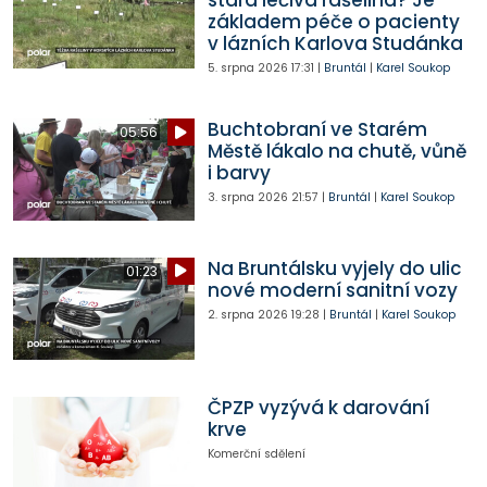
základem péče o pacienty
v lázních Karlova Studánka
5. srpna 2026
17:31
|
Bruntál
|
Karel Soukop
Buchtobraní ve Starém
05:56
Městě lákalo na chutě, vůně
i barvy
3. srpna 2026
21:57
|
Bruntál
|
Karel Soukop
Na Bruntálsku vyjely do ulic
01:23
nové moderní sanitní vozy
2. srpna 2026
19:28
|
Bruntál
|
Karel Soukop
ČPZP vyzývá k darování
krve
Komerční sdělení