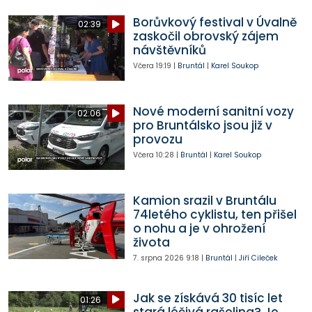
Borůvkový festival v Úvalně
02:39
zaskočil obrovský zájem
návštěvníků
Včera
19:19
|
Bruntál
|
Karel Soukop
Nové moderní sanitní vozy
02:06
pro Bruntálsko jsou již v
provozu
Včera
10:28
|
Bruntál
|
Karel Soukop
Kamion srazil v Bruntálu
74letého cyklistu, ten přišel
o nohu a je v ohrožení
života
7. srpna 2026
9:18
|
Bruntál
|
Jiří Cileček
Jak se získává 30 tisíc let
01:26
stará léčivá rašelina? Je