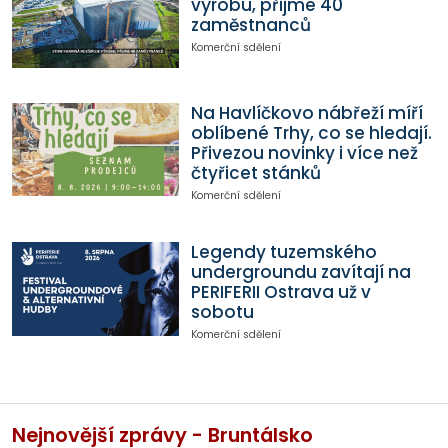
výrobu, přijme 40
zaměstnanců
Komerční sdělení
Na Havlíčkovo nábřeží míří
oblíbené Trhy, co se hledají.
Přivezou novinky i více než
čtyřicet stánků
Komerční sdělení
Legendy tuzemského
undergroundu zavítají na
PERIFERII Ostrava už v
sobotu
Komerční sdělení
Nejnovější zprávy - Bruntálsko