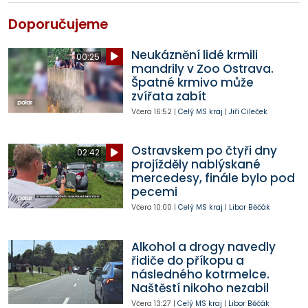
Doporučujeme
Neukáznění lidé krmili
00:25
mandrily v Zoo Ostrava.
Špatné krmivo může
zvířata zabít
Včera
16:52
|
Celý MS kraj
|
Jiří Cileček
Ostravskem po čtyři dny
02:42
projížděly nablýskané
mercedesy, finále bylo pod
pecemi
Včera
10:00
|
Celý MS kraj
|
Libor Běčák
Alkohol a drogy navedly
řidiče do příkopu a
následného kotrmelce.
Naštěstí nikoho nezabil
Včera
13:27
|
Celý MS kraj
|
Libor Běčák