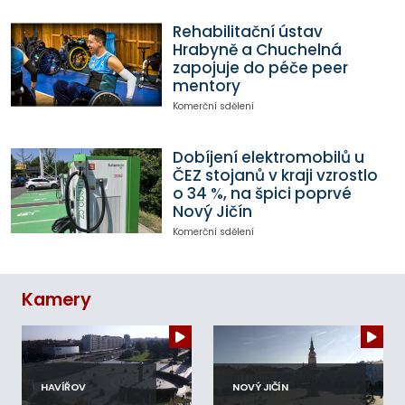
Rehabilitační ústav
Hrabyně a Chuchelná
zapojuje do péče peer
mentory
Komerční sdělení
Dobíjení elektromobilů u
ČEZ stojanů v kraji vzrostlo
o 34 %, na špici poprvé
Nový Jičín
Komerční sdělení
Kamery
HAVÍŘOV
NOVÝ JIČÍN