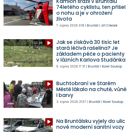
Kamion srazil v Bruntálu
74letého cyklistu, ten přišel
o nohu a je v ohrožení
života
7. srpna 2026
9:18
|
Bruntál
|
Jiří Cileček
Jak se získává 30 tisíc let
01:26
stará léčivá rašelina? Je
základem péče o pacienty
v lázních Karlova Studánka
5. srpna 2026
17:31
|
Bruntál
|
Karel Soukop
Buchtobraní ve Starém
05:56
Městě lákalo na chutě, vůně
i barvy
3. srpna 2026
21:57
|
Bruntál
|
Karel Soukop
Na Bruntálsku vyjely do ulic
01:23
nové moderní sanitní vozy