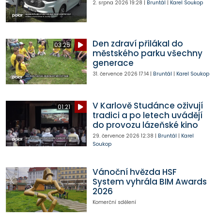
2. srpna 2026
19:28
|
Bruntál
|
Karel Soukop
Den zdraví přilákal do
03:25
městského parku všechny
generace
31. července 2026
17:14
|
Bruntál
|
Karel Soukop
V Karlově Studánce oživují
01:21
tradici a po letech uvádějí
do provozu lázeňské kino
29. července 2026
12:38
|
Bruntál
|
Karel
Soukop
Vánoční hvězda HSF
System vyhrála BIM Awards
2026
Komerční sdělení