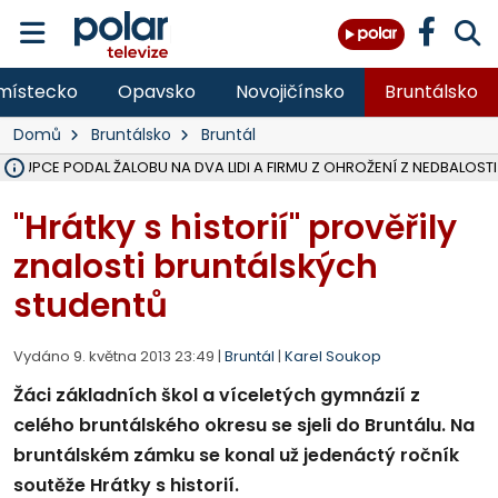
místecko
Opavsko
Novojičínsko
Bruntálsko
Domů
Bruntálsko
Bruntál
ÁSTUPCE PODAL ŽALOBU NA DVA LIDI A FIRMU Z OHROŽENÍ Z NEDBALOSTI
NA SLEZSKÉ HARTĚ PŘIBYLO SINIC, VODA MÁ HORŠÍ KVALITU, HYGIENI
NA BÍLOVECKÝCH NOVÝCH DVORECH SE PO 84 LETECH ROZTOČILY L
KARVINSKÉ MOŘE ZÍSKÁ NOVÉ GASTRO ZÁZEMÍ S VYHLÍDKOVOU TER
REKONSTRUKCE MATEŘSKÉ ŠKOLY V CHLEBIČOVĚ MÍŘÍ DO FINÁLE, VÍ
CYKLISTU (74) SRAZIL V BRUNTÁLU KAMION, JE V OHROŽENÍ ŽIVOTA,
POLICIE HLEDÁ PŘÍPADNÉ SVĚDKY, KTEŘÍ POMŮŽOU OBJASNIT PRŮ
MS KRAJ DOKONČIL OPRAVU SILNICE MEZI VRBNEM A HEŘMANOVICEM
SMVAK NABÍZÍ V DOBĚ SUCHA VODU OBCÍM A FIRMÁM, CISTERNY JE
F-M POKRAČUJE V INSTALACI FOTOVOLTAICKÝCH ELEKTRÁREN, REP
SENIOR AKADEMIE V OPAVĚ ZAHÁJILA DALŠÍ BĚH, REPORTÁŽ NA POL
PLANETÁRIUM V OSTRAVĚ CHYSTÁ POZOROVÁNÍ ČÁSTEČNÉHO ZATMĚ
OPRAVA ULIC V HAVÍŘOVĚ UKONČÍ NELEGÁLNÍ PARKOVÁNÍ VE VNI
V HAVÍŘOVĚ SE TĚŽCE ZRANIL MOTORKÁŘ PO SRÁŽCE S AUTEM, INF
TRAGICKÁ SRÁŽKA VLAKU S KAMIONEM V DOLNÍ LUTYNI Z LEDNA 
"Hrátky s historií" prověřily
znalosti bruntálských
studentů
Vydáno 9. května 2013 23:49 |
Bruntál
|
Karel Soukop
Žáci základních škol a víceletých gymnázií z
celého bruntálského okresu se sjeli do Bruntálu. Na
bruntálském zámku se konal už jedenáctý ročník
soutěže Hrátky s historií.