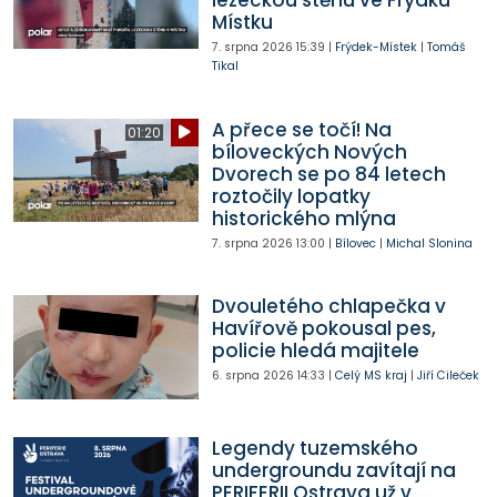
lezeckou stěnu ve Frýdku-
Místku
7. srpna 2026
15:39
|
Frýdek-Místek
|
Tomáš
Tikal
A přece se točí! Na
01:20
bíloveckých Nových
Dvorech se po 84 letech
roztočily lopatky
historického mlýna
7. srpna 2026
13:00
|
Bílovec
|
Michal Slonina
Dvouletého chlapečka v
Havířově pokousal pes,
policie hledá majitele
6. srpna 2026
14:33
|
Celý MS kraj
|
Jiří Cileček
Legendy tuzemského
undergroundu zavítají na
PERIFERII Ostrava už v