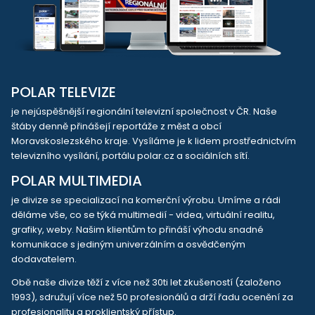
POLAR TELEVIZE
je nejúspěšnější regionální televizní společnost v ČR. Naše
štáby denně přinášejí reportáže z měst a obcí
Moravskoslezského kraje. Vysíláme je k lidem prostřednictvím
televizního vysílání, portálu polar.cz a sociálních sítí.
POLAR MULTIMEDIA
je divize se specializací na komerční výrobu. Umíme a rádi
děláme vše, co se týká multimedií - videa, virtuální realitu,
grafiky, weby. Našim klientům to přináší výhodu snadné
komunikace s jediným univerzálním a osvědčeným
dodavatelem.
Obě naše divize těží z více než 30ti let zkušeností (založeno
1993), sdružují více než 50 profesionálů a drží řadu ocenění za
profesionalitu a proklientský přístup.