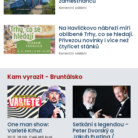
zaměstnanců
Komerční sdělení
Na Havlíčkovo nábřeží míří
oblíbené Trhy, co se hledají.
Přivezou novinky i více než
čtyřicet stánků
Komerční sdělení
Kam vyrazit - Bruntálsko
One man show:
Setkání s legendou –
Varieté Krhut
Peter Dvorský a
Jakub Pustina /
10.11.
19:00
, Celý MS kraj