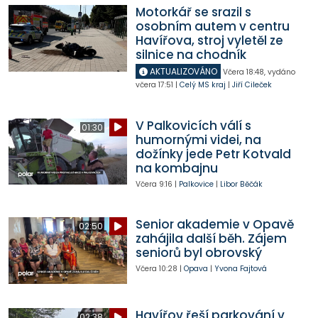
Motorkář se srazil s
osobním autem v centru
Havířova, stroj vyletěl ze
silnice na chodník
AKTUALIZOVÁNO
Včera
18:48
,
vydáno
včera
17:51
|
Celý MS kraj
|
Jiří Cileček
V Palkovicích válí s
01:30
humornými videi, na
dožínky jede Petr Kotvald
na kombajnu
Včera
9:16
|
Palkovice
|
Libor Běčák
Senior akademie v Opavě
02:50
zahájila další běh. Zájem
seniorů byl obrovský
Včera
10:28
|
Opava
|
Yvona Fajtová
Havířov řeší parkování v
02:38