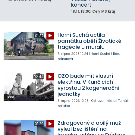
koncert
18.11.
18:00
, Celý MS kraj
Horní Suchá uctila
01:37
památku obětí Životické
tragédie u muralu
7. srpna 2026
10:24
|
Horní Suchá
|
Bára
Kelnerová
OZO bude mít vlastní
02:44
elektřinu. V Kunčicích
vyrostou 2 kogenerační
jednotky
6. srpna 2026
10:06
|
Ostrava-město
|
Tomáš
Kořistka
Zdrogovaný a opilý muž
01:20
vylezl bez jištění na