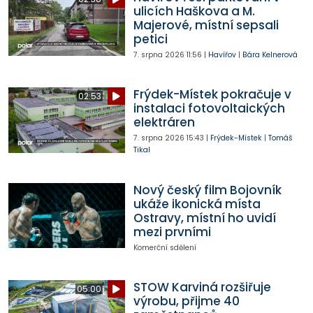
ulicích Haškova a M.
Majerové, místní sepsali
petici
7. srpna 2026
11:56
|
Havířov
|
Bára Kelnerová
Frýdek-Místek pokračuje v
02:53
instalaci fotovoltaických
elektráren
7. srpna 2026
15:43
|
Frýdek-Místek
|
Tomáš
Tikal
Nový český film Bojovník
ukáže ikonická místa
Ostravy, místní ho uvidí
mezi prvními
Komerční sdělení
STOW Karviná rozšiřuje
05:00
výrobu, přijme 40