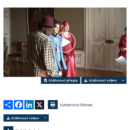
Přehrát
video
Stáhnout přepis
Stáhnout video
Sdílet
Facebook
LinkedIn
X
Vytisknout článek
Stáhnout video