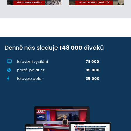
NÁMĚSTÍ REPUBLIKY, HAVÍŘOV
MASARYKOVO NÁMĚSTÍ, NOVÝ JIČÍN
Denně nás sleduje
148 000
diváků
televizní vysílání
78 000
portál polar.cz
35 000
televize.polar
35 000