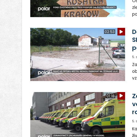
Os
zl
po
ve
dě
D
02:53
S
p
5.
Za
ob
vz
D
sp
Z
01:18
v
r
5.
Ka
ži