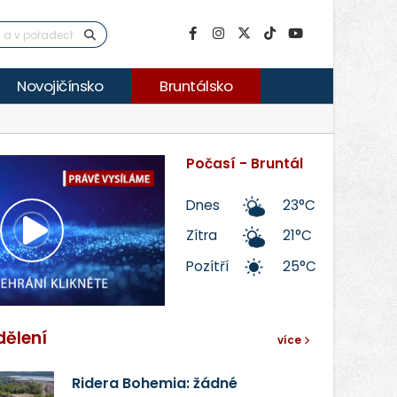
Novojičínsko
Bruntálsko
Počasí - Bruntál
Dnes
23°C
Zítra
21°C
Přehrát
Pozítří
25°C
video
dělení
více
Ridera Bohemia: žádné