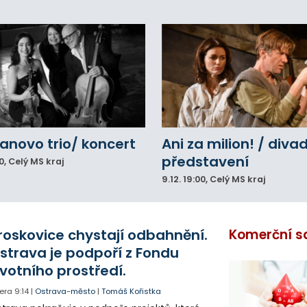
novo trio/ koncert
Ani za milion! / diva
představení
0
, Celý MS kraj
9.12.
19:00
, Celý MS kraj
roskovice chystají odbahnění.
Komerční s
strava je podpoří z Fondu
ivotního prostředí.
era
9:14
|
Ostrava-město
|
Tomáš Kořistka