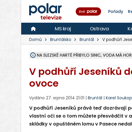
Pořady
R
MS kraj
Ostrava
K
Domů
Bruntálsko
Bruntál
V podhůří Jes
NA SLEZSKÉ HARTĚ PŘIBYLO SINIC, VODA MÁ HORŠ
ÚOHS DAL ZÁTORU POKUTU 100 000 ZA CHYBY 
AREÁL LODIČEK V KARVINÉ SE PŘIPRAVUJE NA VE
KARVINÁ ZNÁ BUDOUCÍ PODOBU AREÁLU LODIČ
MORAVSKOSLEZŠTÍ POLICISTÉ ODHALILI MEZINÁ
LÁKALI LIDI NA ZISKY Z KRYPTOMĚN, INFO A VIDE
RADNÍ OSTRAVY A POSLANKYNĚ A. HOFFMANNOV
NA POSTUP MINISTERSTVA ŽIVOTNÍHO PROSTŘED
MUŽ V PŘÍBOŘE SE VÁŽNĚ ZRANIL PŘI PRÁCI S 
SLEZSKÁ OSTRAVA PŘIPRAVUJE PROJEKTOVOU D
PODEZŘELÝ BALÍČEK ZASTAVIL PROVOZ NA NÁDRA
CHLAPEČKA (2) V HAVÍŘOVĚ POKOUSAL PES, POLI
MS KRAJ VYBUDUJE ZA 40 MILIONŮ V JABLUNKOVĚ
FOTBALISTA LAURI LAINE SE VRACÍ Z BANÍKU OS
F-M DOKONČIL VOLNOČASOVÝ AREÁL RIVKA PA
V podhůří Jeseníků d
ovoce
Vydáno 27. srpna 2014 21:01 |
Bruntál
|
Karel Soukop
V podhůří Jeseníků právě teď dozrávají p
vlastní oči se o tom můžete přesvědčit v a
skládky v opuštěném lomu v Pasece nedal