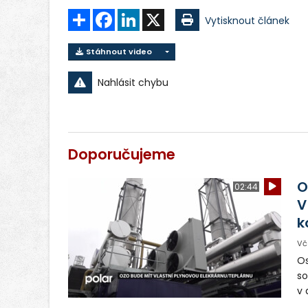
Sdílet
Facebook
LinkedIn
X
Vytisknout článek
Stáhnout video
Nahlásit chybu
Doporučujeme
O
02:44
V
k
Vč
Os
so
v 
ná