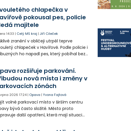
olia přímo v Kunčicích.
vouletého chlapečka v
avířově pokousal pes, policie
ledá majitele
era
14:33
|
Celý MS kraj
|
Jiří Cileček
klivé zranění v obličeji utrpěl teprve
ouletý chlapeček v Havířově. Podle policie i
íbuzných ho napadl pes, který pobíhal bez
dítka a náhubku. Majitel psa údajně z místa
ešel. Případem už se zabývá policie, která
pava rozšiřuje parkování.
jitele psa hledá.
řibudou nová místa i změny v
arkovacích zónách
 srpna 2026
17:24
|
Opava
|
Yvona Fajtová
jít volné parkovací místo v širším centru
avy bývá často složité. Město proto
ipravuje další opatření, která mají situaci
epšit. Vznikají nová parkovací stání, mění se
ganizace dopravy a některé novinky čekají