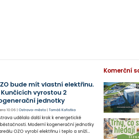
Komerční s
ZO bude mít vlastní elektřinu.
0
 Kunčicích vyrostou 2
ogenerační jednotky
era
10:06
|
Ostrava-město
|
Tomáš Kořistka
trava udělala další krok k energetické
běstačnosti. Moderní kogenerační jednotky
areálu OZO vyrobí elektřinu i teplo a sníží
klady i emise. Malou elektrárnu postaví