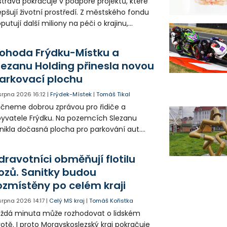
trava pokračuje v podpoře projektů, které
epšují životní prostředí. Z městského fondu
putují další miliony na péči o krajinu,
řejný prostor i environmentální výchovu
tí a mládeže.
ohoda Frýdku-Místku a
lezanu Holding přinesla novou
arkovací plochu
 srpna 2026
16:12
|
Frýdek-Místek
|
Tomáš Tikal
čneme dobrou zprávou pro řidiče a
yvatele Frýdku. Na pozemcích Slezanu
nikla dočasná plocha pro parkování aut.
ohodlo se na tom město s vedením
olečnosti Slezan Holding.
dravotníci obměňují flotilu
ozů. Sanitky budou
ozmístěny po celém kraji
 srpna 2026
14:17
|
Celý MS kraj
|
Tomáš Kořistka
ždá minuta může rozhodovat o lidském
votě. I proto Moravskoslezský kraj pokračuje