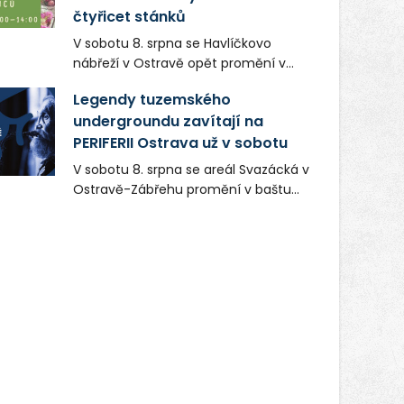
čtyřicet stánků
V sobotu 8. srpna se Havlíčkovo
nábřeží v Ostravě opět promění v
místo plné vůní, chutí a poctivých
Legendy tuzemského
lokálních výrobků. Trhy, co se hledají
undergroundu zavítají na
tentokrát nabídnou více než čtyřicet
PERIFERII Ostrava už v sobotu
pečlivě vybraných stánků s kvalitní
gastronomií, farmářskými produkty,
V sobotu 8. srpna se areál Svazácká v
designem i řemeslnou tvorbou.
Ostravě-Zábřehu promění v baštu
Návštěvníci se mohou těšit nejen na
undergroundové a alternativní
oblíbené stálice, ale také na řadu
hudby. Uskuteční se zde totiž první
novinek, které v Ostravě běžně
ročník festivalu PERIFERIE Ostrava.
nepotkají.
Brány areálu se otevřou půlhodinu po
poledni, na příchozí čekají koncerty,
autorská čtení a rozhovory.
Vstupenky v ceně 450 Kč jsou v
prodeji.