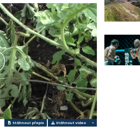
řehrát
ideo
Stáhnout přepis
Stáhnout video