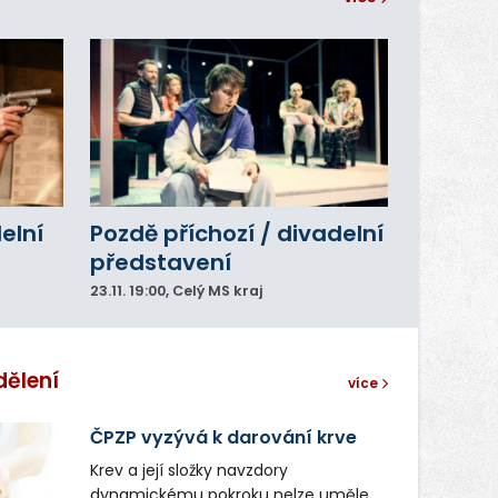
delní
Pozdě příchozí / divadelní
představení
23.11.
19:00
, Celý MS kraj
dělení
více
ČPZP vyzývá k darování krve
Krev a její složky navzdory
dynamickému pokroku nelze uměle