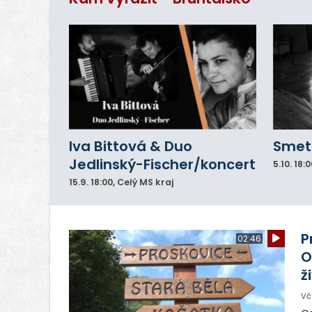
Iva Bittová & Duo
Smeta
Jedlinský-Fischer/koncert
5.10.
18:0
15.9.
18:00
, Celý MS kraj
P
02:46
O
ž
Vč