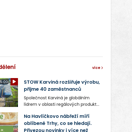
světa vrcholových zápasů, tentokrát
v MMA.
dělení
více
STOW Karviná rozšiřuje výrobu,
5:00
přijme 40 zaměstnanců
Společnost Karviná je globálním
lídrem v oblasti regálových produktů
a systémů, stabilním
Na Havlíčkovo nábřeží míří
zaměstnavatelem na Karvinsku a
oblíbené Trhy, co se hledají.
firmou s obrovským potenciálem.
Přivezou novinky i více než