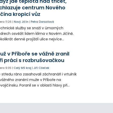
dyž jde teplota nad třicet,
ké řidiče v parkovacích zónách.
chlazuje centrum Nového
ičína kropicí vůz
era
11:26
|
Nový Jičín
|
Petra Dorazilová
chnické služby se snaží v úmorných
drech osvěžit lidem klima v Novém Jičíně.
kolikrát denně projíždí ulice nejvíce
hřátého centra kropící vůz. Zvýšila se také
tenzita zálivky květinových záhonů.
už v Příboře se vážně zranil
ři práci s rozbrušovačkou
era
9:35
|
Celý MS kraj
|
Jiří Cileček
 středu ráno zasahovali záchranáři i vrtulník
vážného zranění muže v Příboře na
vojičínsku. Poranil se v oblasti hlavy při
áci s rozbrušovačkou. Následně byl
tulníkem přepraven do ostravské fakultní
emocnice.