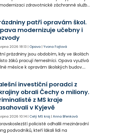
modernizaci zdravotnické záchranné služby
do provozu nyní zamířilo 14 nových sanitek
bavených nejmodernější technikou.
rázdniny patří opravám škol.
pava modernizuje učebny i
ozvody
 srpna 2026
18:13
|
Opava
|
Yvona Fajtová
tní prázdniny jsou obdobím, kdy ve školách
sto žáků pracují řemeslníci. Opava využívá
lné měsíce k opravám školských budov.
tos jsou díky obnově školek po
ředloňských povodních práce méně
alešní investiční poradci z
zsáhlé.
krajiny obrali Čechy o miliony.
riminalisté z MS kraje
asahovali v Kyjevě
 srpna 2026
10:14
|
Celý MS kraj
|
Anna Břenková
ravskoslezští policisté odhalili mezinárodní
ng podvodníků, kteří lákali lidi na