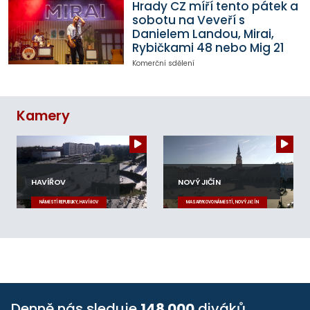
Hrady CZ míří tento pátek a
sobotu na Veveří s
Danielem Landou, Mirai,
Rybičkami 48 nebo Mig 21
Komerční sdělení
Kamery
HAVÍŘOV
NOVÝ JIČÍN
NÁMĚSTÍ REPUBLIKY, HAVÍŘOV
MASARYKOVO NÁMĚSTÍ, NOVÝ JIČÍN
Denně nás sleduje
148 000
diváků