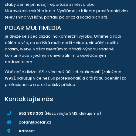
štáby denně přinášejí reportáže z měst a obcí
Moravskoslezského kraje. Vysíláme je k lidem prostřednictvím
televizního vysílání, portálu polar.cz a sociálních sítí.
POLAR MULTIMEDIA
je divize se specializací na komerční výrobu. Umíme a rádi
děláme vše, co se týká multimedií - videa, virtuální realitu,
grafiky, weby. Našim klientům to přináší výhodu snadné
komunikace s jediným univerzálním a osvědčeným
dodavatelem.
Obě naše divize těží z více než 30ti let zkušeností (založeno
1993), sdružují více než 50 profesionálů a drží řadu ocenění za
profesionalitu a proklientský přístup.
Kontaktujte nás
552 303 303
(Nezasílejte SMS, děkujeme)
polar@polar.cz
Adresa: