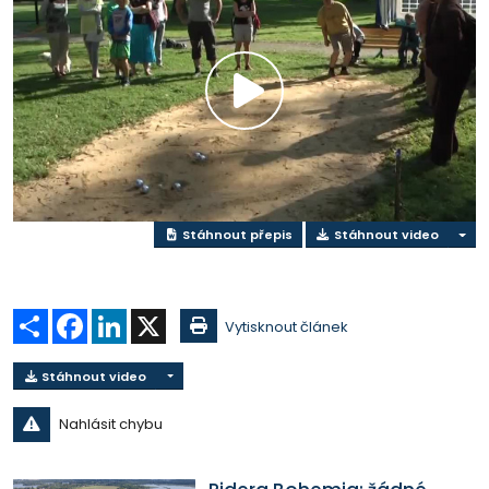
Přehrát
video
Stáhnout přepis
Stáhnout video
Sdílet
Facebook
LinkedIn
X
Vytisknout článek
Stáhnout video
Nahlásit chybu