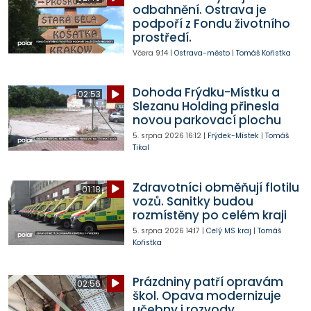
odbahnění. Ostrava je
podpoří z Fondu životního
prostředí.
Včera
9:14
|
Ostrava-město
|
Tomáš Kořistka
Dohoda Frýdku-Místku a
02:53
Slezanu Holding přinesla
novou parkovací plochu
5. srpna 2026
16:12
|
Frýdek-Místek
|
Tomáš
Tikal
Zdravotníci obměňují flotilu
01:18
vozů. Sanitky budou
rozmístěny po celém kraji
5. srpna 2026
14:17
|
Celý MS kraj
|
Tomáš
Kořistka
Prázdniny patří opravám
02:56
škol. Opava modernizuje
učebny i rozvody