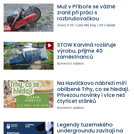
Muž v Příboře se vážně
zranil při práci s
rozbrušovačkou
Včera
9:35
|
Celý MS kraj
|
Jiří Cileček
STOW Karviná rozšiřuje
05:00
výrobu, přijme 40
zaměstnanců
Komerční sdělení
Na Havlíčkovo nábřeží míří
oblíbené Trhy, co se hledají.
Přivezou novinky i více než
čtyřicet stánků
Komerční sdělení
Legendy tuzemského
undergroundu zavítají na