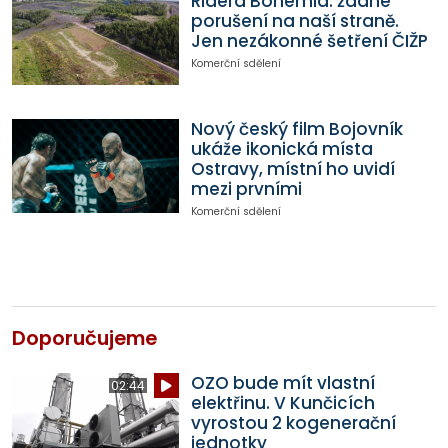
Ridera Bohemia: žádné
porušení na naší straně.
Jen nezákonné šetření ČIŽP
Komerční sdělení
Nový český film Bojovník
ukáže ikonická místa
Ostravy, místní ho uvidí
mezi prvními
Komerční sdělení
Doporučujeme
OZO bude mít vlastní
02:44
elektřinu. V Kunčicích
vyrostou 2 kogenerační
jednotky