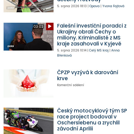
5. srpna 2026
18:13
|
Opava
|
Yvona Fajtová
Falešní investiční poradci z
03:02
Ukrajiny obrali Čechy o
miliony. Kriminalisté z MS
kraje zasahovali v Kyjevě
5. srpna 2026
10:14
|
Celý MS kraj
|
Anna
Břenková
ČPZP vyzývá k darování
krve
Komerční sdělení
Český motocyklový tým SP
race project bodoval v
Oscherslebenu a zrychlil
závodní Aprilii