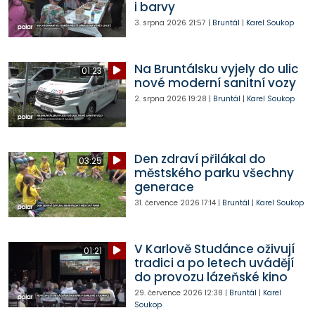
i barvy
3. srpna 2026
21:57
|
Bruntál
|
Karel Soukop
Na Bruntálsku vyjely do ulic
01:23
nové moderní sanitní vozy
2. srpna 2026
19:28
|
Bruntál
|
Karel Soukop
Den zdraví přilákal do
03:25
městského parku všechny
generace
31. července 2026
17:14
|
Bruntál
|
Karel Soukop
V Karlově Studánce oživují
01:21
tradici a po letech uvádějí
do provozu lázeňské kino
29. července 2026
12:38
|
Bruntál
|
Karel
Soukop