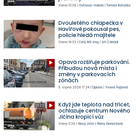
Včera
10:06
|
Ostrava-město
|
Tomáš Kořistka
Dvouletého chlapečka v
Havířově pokousal pes,
policie hledá majitele
Včera
14:33
|
Celý MS kraj
|
Jiří Cileček
Opava rozšiřuje parkování.
02:33
Přibudou nová místa i
změny v parkovacích
zónách
5. srpna 2026
17:24
|
Opava
|
Yvona Fajtová
Když jde teplota nad třicet,
01:20
ochlazuje centrum Nového
Jičína kropicí vůz
Včera
11:26
|
Nový Jičín
|
Petra Dorazilová