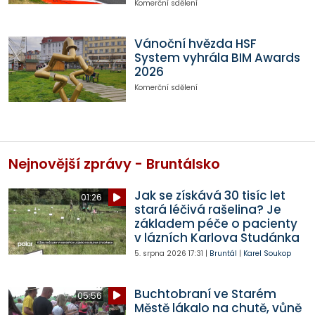
Komerční sdělení
Vánoční hvězda HSF
System vyhrála BIM Awards
2026
Komerční sdělení
Nejnovější zprávy - Bruntálsko
Jak se získává 30 tisíc let
01:26
stará léčivá rašelina? Je
základem péče o pacienty
v lázních Karlova Studánka
5. srpna 2026
17:31
|
Bruntál
|
Karel Soukop
Buchtobraní ve Starém
05:56
Městě lákalo na chutě, vůně