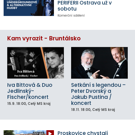
PERIFERII Ostrava už v
sobotu
Komerční sdělení
Kam vyrazit - Bruntálsko
Iva Bittová & Duo
Setkání s legendou –
Jedlinský-
Peter Dvorský a
Fischer/koncert
Jakub Pustina /
koncert
15.9.
18:00
, Celý MS kraj
18.11.
18:00
, Celý MS kraj
Proskovice chystají
02:46