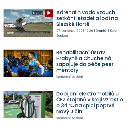
Adrenalin voda vzduch –
02:07
setkání letadel a lodí na
Slezské Hartě
27. července 2026
19:26
|
Bruntál
|
Karel
Soukop
Rehabilitační ústav
Hrabyně a Chuchelná
zapojuje do péče peer
mentory
Komerční sdělení
Dobíjení elektromobilů u
ČEZ stojanů v kraji vzrostlo
o 34 %, na špici poprvé
Nový Jičín
Komerční sdělení